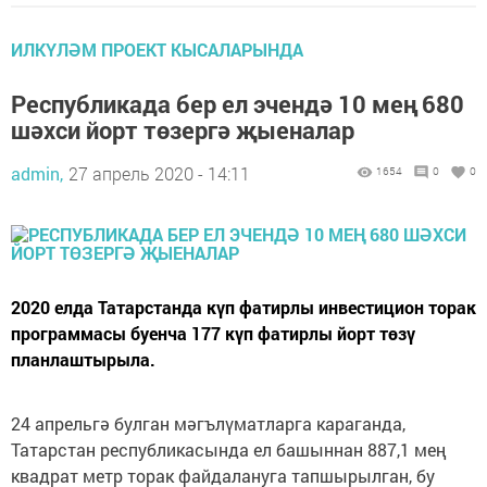
ИЛКҮЛӘМ ПРОЕКТ КЫСАЛАРЫНДА
Республикада бер ел эчендә 10 мең 680
шәхси йорт төзергә җыеналар
admin,
27 апрель 2020 - 14:11
1654
0
0
2020 елда Татарстанда күп фатирлы инвестицион торак
программасы буенча 177 күп фатирлы йорт төзү
планлаштырыла.
24 апрельгә булган мәгълүматларга караганда,
Татарстан республикасында ел башыннан 887,1 мең
квадрат метр торак файдалануга тапшырылган, бу