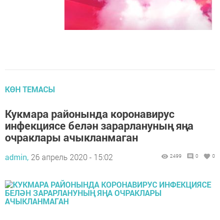
КӨН ТЕМАСЫ
Кукмара районында коронавирус
инфекциясе белән зарарлануның яңа
очраклары ачыкланмаган
admin,
26 апрель 2020 - 15:02
2499
0
0