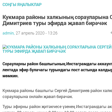
СОҢГЫ ЯҢАЛЫКЛАР
Кукмара районы халкының сорауларына 
Димитриев туры эфирда җавап бирәчәк
admin,
27 апрель 2020 - 13:26
Сорауларны район башлыгының Инстаграмдагы аккау
лентада эфир булачагы турындагы пост астында калды
мөмкин.
Кукмара районы башлыгы Сергей Димитриев район хал
сорауларына онлайн җавап бирәчәк.
Туры эфирны район җитәкчесе үзенең Инстаграмдагы а