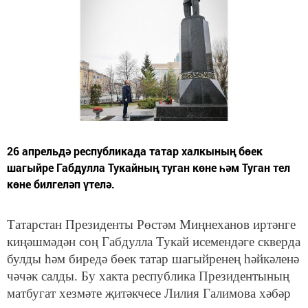
26 апрельдә республикада татар халкының бөек
шагыйре Габдулла Тукайның туган көне һәм Туган тел
көне билгеләп үтелә.
Татарстан Президенты Рөстәм Миңнеханов иртәнге
киңәшмәдән соң Габдулла Тукай исемендәге скверда
булды һәм биредә бөек татар шагыйренең һәйкәленә
чәчәк салды. Бу хакта республика Президентының
матбугат хезмәте җитәкчесе Лилия Галимова хәбәр