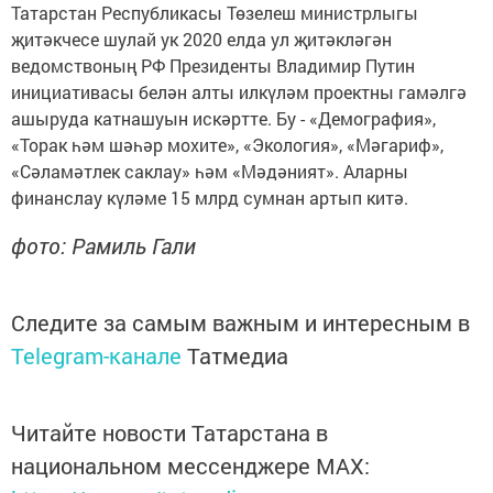
Татарстан Республикасы Төзелеш министрлыгы
җитәкчесе шулай ук 2020 елда ул җитәкләгән
ведомствоның РФ Президенты Владимир Путин
инициативасы белән алты илкүләм проектны гамәлгә
ашыруда катнашуын искәртте. Бу - «Демография»,
«Торак һәм шәһәр мохите», «Экология», «Мәгариф»,
«Сәламәтлек саклау» һәм «Мәдәният». Аларны
финанслау күләме 15 млрд сумнан артып китә.
фото: Рамиль Гали
Следите за самым важным и интересным в
Telegram-канале
Татмедиа
Читайте новости Татарстана в
национальном мессенджере MАХ: