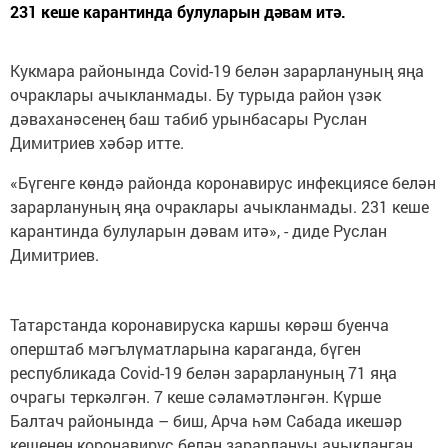
231 кеше карантинда булуларын дәвам итә.
Кукмара районында Covid-19 белән зарарлануның яңа
очраклары ачыкланмады. Бу турыда район үзәк
дәваханәсенең баш табиб урынбасары Руслан
Димитриев хәбәр итте.
«Бүгенге көндә районда коронавирус инфекциясе белән
зарарлануның яңа очраклары ачыкланмады. 231 кеше
карантинда булуларын дәвам итә», - диде Руслан
Димитриев.
Татарстанда коронавируска каршы көрәш буенча
оперштаб мәгълүматларына караганда, бүген
республикада Covid-19 белән зарарлануның 71 яңа
очрагы теркәлгән. 7 кеше сәламәтләнгән. Күрше
Балтач районында – биш, Арча һәм Сабада икешәр
кешенең коронавирус белән зарарлануы ачыкланган.