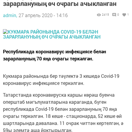
зарарлануның өч очрагы ачыкланган
admin,
27 апрель 2020 - 14:16
2415
0
1
Республикада коронавирус инфекциясе белән
зарарлануның 70 яңа очрагы теркәлгән.
Кукмара районында бер тәүлектә 3 кешедә Covid-19
коронавирус инфекциясе теркәлгән.
Татарстанда коронавируска каршы көрәш буенча
оперштаб мәгълүматларына караганда, бүген
республикада Covid-19 белән зарарлануның 70 яңа
очрагы теркәлгән. 18 кеше - стационарда, 52 кеше өй
шартларында дәвалана. 11 очрак читтән кертелгән, ә
59ы элемтә аша йоктырылган.