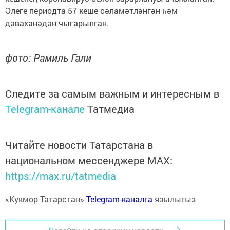
Әлеге периодта 57 кеше сәламәтләнгән һәм
дәваханәдән чыгарылган.
фото: Рамиль Гали
Следите за самым важным и интересным в
Telegram-канале
Татмедиа
Читайте новости Татарстана в
национальном мессенджере MАХ:
https://max.ru/tatmedia
«Кукмор Татарстан»
Telegram-каналга
язылыгыз