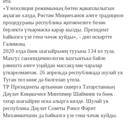
итә.
«Үзизоляция режимының бөтен җаваплылыгын
аңлаган хәлдә, Рөстәм Миңнеханов әлеге традицион
процедураны республика җитәкчелеге белән
берлектә үткәрмәскә карар кылды. Президент
һәйкәлгә үзе генә чәчәк куйды», - дип искәртте
Галимова.
2020 елда бөек шагыйрьнең тууына 134 ел тула.
Махсус санэпидемиологик вазгыятькә бәйле
рәвештә әлеге уңайдан массакүләм чаралар
үткәрелмәячәк. 26 апрельдә республикада шулай ук
Туган тел көне дә билгеләп үтелә.
ТР Президенты артыннан скверга Татарстанның
Дәүләт Киңәшчесе Минтимер Шәймиев тә бөек
татар шагыйрен искә алырга килде. Шулай ук
республика Дәүләт Советы Рәисе Фәрит
Мөхәммәтшин да һәйкәлгә үзе генә чәчәк куйды.