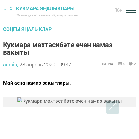
КУКМАРА ЯҢАЛЫКЛАРЫ
16+
"Хезмәт даны" газетасы - Кукмара районы
СОҢГЫ ЯҢАЛЫКЛАР
Кукмара мөхтәсибәте өчен намаз
вакыты
admin,
28 апрель 2020 - 09:47
1901
0
2
Май аена намаз вакытлары.