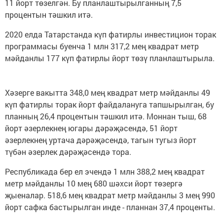
11 йорт төзелгән. Бу планлаштырылганның 7,5
процентын тәшкил итә.
2020 елда Татарстанда күп фатирлы инвестицион торак
программасы буенча 1 млн 317,2 мең квадрат метр
мәйданлы 177 күп фатирлы йорт төзү планлаштырыла.
Хәзерге вакытта 348,0 мең квадрат метр мәйданлы 49
күп фатирлы торак йорт файдалануга тапшырылган, бу
планның 26,4 процентын тәшкил итә. Моннан тыш, 68
йорт әзерлекнең югары дәрәҗәсендә, 51 йорт
әзерлекнең уртача дәрәҗәсендә, тагын тугыз йорт
түбән әзерлек дәрәҗәсендә тора.
Республикада бер ел эчендә 1 млн 388,2 мең квадрат
метр мәйданлы 10 мең 680 шәхси йорт төзергә
җыеналар. 518,6 мең квадрат метр мәйданлы 3 мең 990
йорт сафка бастырылган инде - планнан 37,4 проценты.