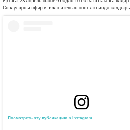
иртәгә, 28 апрель көнне 9.00дан 10.00 сәгатьләргә кадәр
Сорауларны эфир игълан ителгән пост астында калдыр
Посмотреть эту публикацию в Instagram