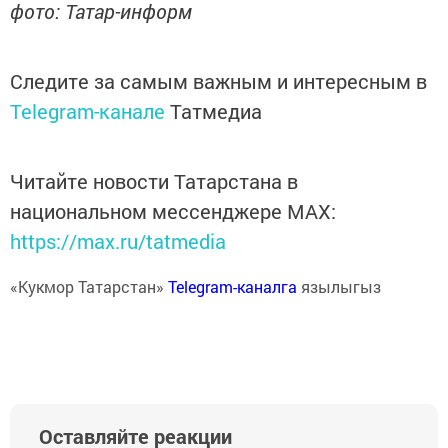
фото: Татар-информ
Следите за самым важным и интересным в
Telegram-канале
Татмедиа
Читайте новости Татарстана в
национальном мессенджере MАХ:
https://max.ru/tatmedia
«Кукмор Татарстан»
Telegram-каналга
язылыгыз
Оставляйте реакции