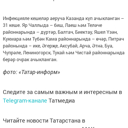
Инфекцияле кешеләр аеруча Казанда күп ачыкланган –
31 кеше. Яр Чаллыда – биш, Лаеш һәм Теләче
районнарында – дүртәр, Балтач, Биектау, Яшел Үзән,
Кукмара һәм Түбән Кама районнарында – өчәр, Питрәч
районында – ике, Әгерҗе, Аксубай, Арча, Әтнә, Буа,
Чүпрәле, Лениногорск, Тукай һәм Чистай районнарында
берәр очрак ачыкланган.
фото: «Татар-информ»
Следите за самым важным и интересным в
Telegram-канале
Татмедиа
Читайте новости Татарстана в