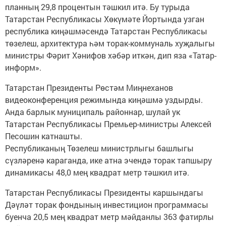
планның 29,8 процентын тәшкил итә. Бу турыда
Татарстан Республикасы Хөкүмәте Йортында узган
республика киңәшмәсендә Татарстан Республикасы
төзелеш, архитектура һәм торак-коммуналь хуҗалыгы
министры Фәрит Хәнифов хәбәр иткән, дип яза «Татар-
информ».
Татарстан Президенты Рөстәм Миңнеханов
видеоконференция режимында киңәшмә уздырды.
Анда барлык муниципаль районнар, шулай ук
Татарстан Республикасы Премьер-министры Алексей
Песошин катнашты.
Республиканың Төзелеш министрлыгы башлыгы
сүзләренә караганда, ике атна эчендә торак тапшыру
динамикасы 48,0 мең квадрат метр тәшкил итә.
Татарстан Республикасы Президенты каршындагы
Дәүләт торак фондының инвестицион программасы
буенча 20,5 мең квадрат метр мәйданлы 363 фатирлы