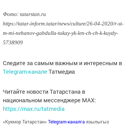
Фото: tatarstan.ru
https://tatar-inform.tatar/news/culture/26-04-2020/r-st-
m-mi-nehanov-gabdulla-tukay-yk-len-ch-ch-k-kuydy-
5738909
Следите за самым важным и интересным в
Telegram-канале
Татмедиа
Читайте новости Татарстана в
национальном мессенджере MАХ:
https://max.ru/tatmedia
«Кукмор Татарстан»
Telegram-каналга
язылыгыз