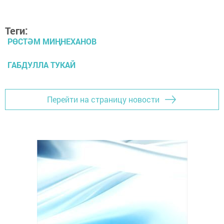
Теги:
РӨСТӘМ МИҢНЕХАНОВ
ГАБДУЛЛА ТУКАЙ
Перейти на страницу новости