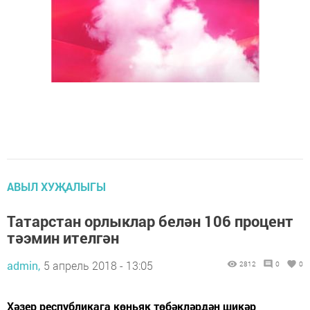
АВЫЛ ХУҖАЛЫГЫ
Татарстан орлыклар белән 106 процент
тәэмин ителгән
admin,
5 апрель 2018 - 13:05
2812
0
0
Хәзер республикага көньяк төбәкләрдән шикәр