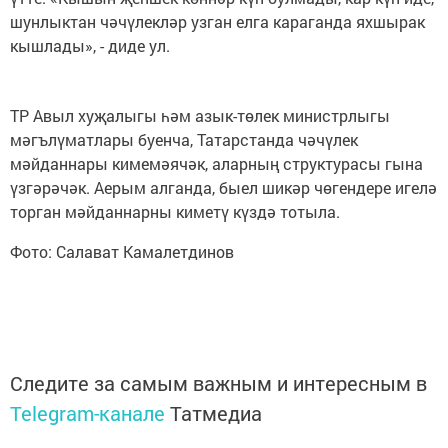
шунлыктан чәчүлекләр узган елга караганда яхшырак
кышлады», - диде ул.
ТР Авыл хуҗалыгы һәм азык-төлек министрлыгы
мәгълүматлары буенча, Татарстанда чәчүлек
мәйданнары кимемәячәк, аларның структурасы гына
үзгәрәчәк. Аерым алганда, быел шикәр чөгендере игелә
торган мәйданнарны киметү күздә тотыла.
Фото: Салават Камалетдинов
Следите за самым важным и интересным в
Telegram-канале
Татмедиа