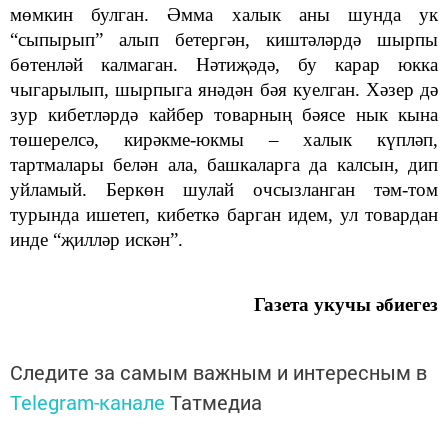
мөмкин булган. Әмма халык аны шунда ук
“сыпырып” алып бетергән, киштәләрдә шырпы
бөтенләй калмаган. Нәтиҗәдә, бу карар юкка
чыгарылып, шырпыга янәдән бәя куелган. Хәзер дә
зур кибетләрдә кайбер товарның бәясе нык кына
төшерелсә, кирәкме-юкмы – халык күпләп,
тартмалары белән ала, башкаларга да калсын, дип
уйламый. Беркөн шулай очсызланган тәм-том
турында ишетеп, кибеткә барган идем, ул товардан
инде “җилләр искән”.
Газета укучы әбиегез
Следите за самым важным и интересным в
Telegram-канале
Татмедиа