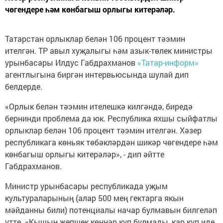
чөгендере һәм көнбагыш орлыгы китерәләр.
Татарстан орлыклар белән 106 процент тәэмин
ителгән. ТР авыл хуҗалыгы һәм азык-төлек министры
урынбасары Илдус Габдрахманов
«Татар-информ»
агентлыгына биргән интервьюсында шулай дип
белдерде.
«Орлык белән тәэмин ителешкә килгәндә, биредә
бернинди проблема да юк. Республика яхшы сыйфатлы
орлыклар белән 106 процент тәэмин ителгән. Хәзер
республикага көньяк төбәкләрдән шикәр чөгендере һәм
көнбагыш орлыгы китерәләр», - дип әйтте
Габдрахманов.
Министр урынбасары республикада уҗым
культураларының (алар 500 мең гектарга якын
мәйданны били) потенциалы начар булмавын билгеләп
үтте. «Кышын җепшек көннәр күп булмады, кар күп иде,