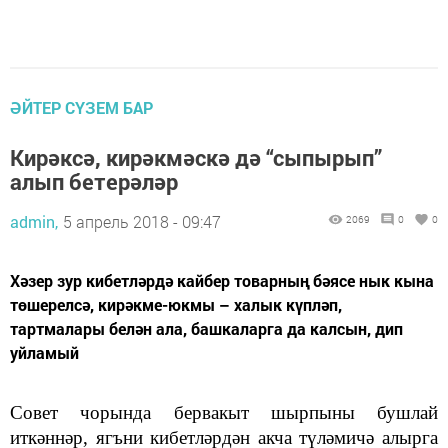
ӘЙТЕР СҮЗЕМ БАР
Кирәксә, кирәкмәскә дә “сыпырып”
алып бетерәләр
admin,
5 апрель 2018 - 09:47
2069
0
0
Хәзер зур кибетләрдә кайбер товарның бәясе нык кына
төшерелсә, кирәкме-юкмы – халык күпләп,
тартмалары белән ала, башкаларга да калсын, дип
уйламый
Совет чорында бервакыт шырпыны бушлай
иткәннәр, ягъни кибетләрдән акча түләмичә алырга