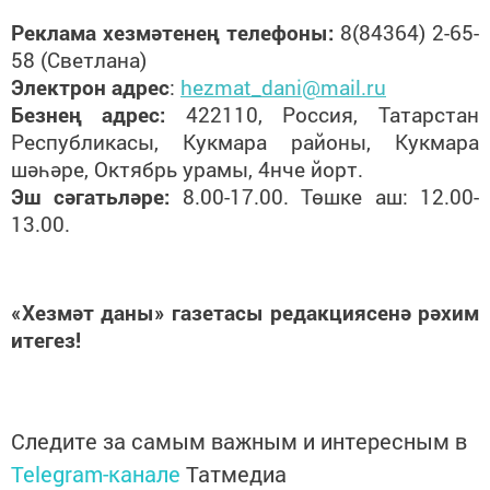
Реклама хезмәтенең телефоны:
8(84364) 2-65-
58 (Светлана)
Электрон адрес
:
hezmat_dani@mail.ru
Безнең
адрес:
422110, Россия, Татарстан
Республикасы, Кукмара районы, Кукмара
шәһәре, Октябрь урамы, 4нче йорт.
Эш сәгатьләре:
8.00-17.00. Төшке аш: 12.00-
13.00.
«Хезмәт даны» газетасы редакциясенә рәхим
итегез!
Следите за самым важным и интересным в
Telegram-канале
Татмедиа