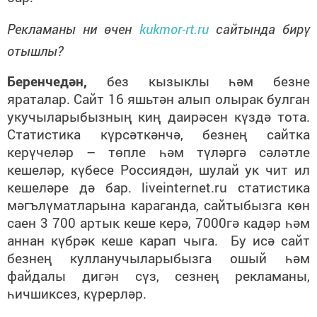
Рекламаны ни өчен
kukmor-rt.ru
сайтында бирү
отышлы?
Беренчедән,
без кызыклы һәм безне
яраталар. Сайт 16 яшьтән алып олырак булган
укучыларыбызның киң даирәсен күздә тота.
Статистика күрсәткәнчә, безнең сайтка
керүчеләр – төпле һәм түләргә сәләтле
кешеләр, күбесе Россиядән, шулай ук чит ил
кешеләре дә бар. liveinternet.ru статистика
мәгълүматларына караганда, сайтыбызга көн
саен 3 700 артык кеше керә, 7000гә кадәр һәм
аннан күбрәк кеше карап чыга. Бу исә сайт
безнең кулланучыларыбызга ошый һәм
файдалы дигән сүз, сезнең рекламаны,
һичшиксез, күрерләр.