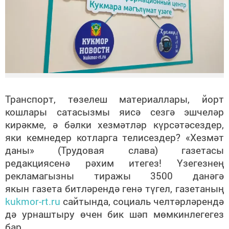
Транспорт, төзелеш материаллары, йорт
кошлары сатасызмы яисә сезгә эшчеләр
кирәкме, ә бәлки хезмәтләр күрсәтәсездер,
яки кемнедер котларга телисездер? «Хезмәт
даны» (Трудовая слава) газетасы
редакциясенә рәхим итегез! Үзегезнең
рекламагызны тиражы 3500 данәгә
якын газета битләрендә генә түгел, газетаның
kukmor-rt.ru
сайтында, социаль челтәрләрендә
дә урнаштыру өчен бик шәп мөмкинлегегез
бар.