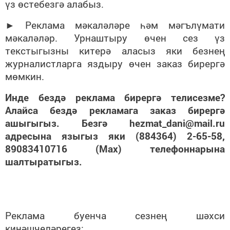
үз өстебезгә алабыз.
► Реклама мәкаләләре һәм мәгълүмати
мәкаләләр. Урнаштыру өчен сез үз
текстыгызны китерә аласыз яки безнең
журналистларга яздыру өчен заказ бирергә
мөмкин.
Инде бездә реклама бирергә телисезме?
Алайса бездә рекламага заказ бирергә
ашыгыгыз. Безгә hezmat_dani@mail.ru
адресына языгыз яки (884364) 2-65-58,
89083410716 (Max) телефоннарына
шалтыратыгыз.
Реклама буенча сезнең шәхси
киңәшчеләрегез: