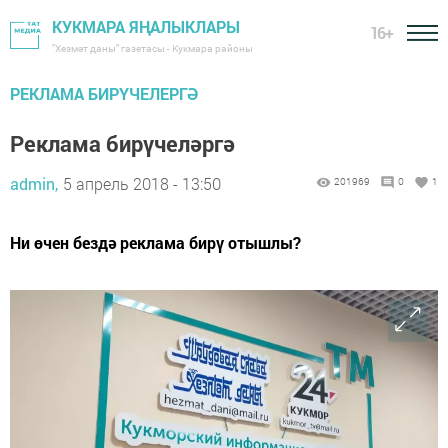
КУКМАРА ЯҢАЛЫКЛАРЫ
16+
"Хезмәт даны" газетасы - Кукмара районы
РЕКЛАМА БИРҮЧЕЛЕРГӘ
Реклама бирүчеләргә
admin,
5 апрель 2018 - 13:50
201969
0
1
Ни өчен бездә реклама бирү отышлы?