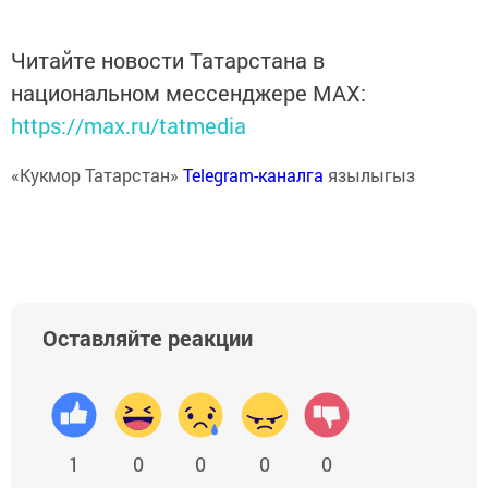
Читайте новости Татарстана в
национальном мессенджере MАХ:
https://max.ru/tatmedia
«Кукмор Татарстан»
Telegram-каналга
язылыгыз
Оставляйте реакции
1
0
0
0
0