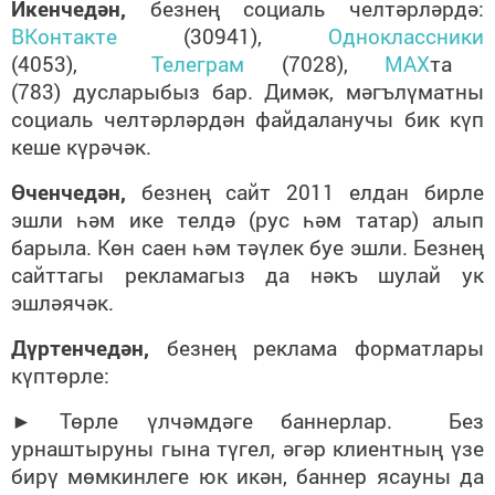
Икенчедән,
безнең социаль челтәрләрдә:
ВКонтакте
(30941
)
,
Одноклассники
(4
053
),
Телеграм
(7028),
MAX
та
(783)
дусларыбыз бар. Димәк, мәгълүматны
социаль челтәрләрдән файдаланучы бик күп
кеше күрәчәк.
Өченчедән,
безнең сайт 2011 елдан бирле
эшли һәм ике телдә (рус һәм татар) алып
барыла. Көн саен һәм тәүлек буе эшли. Безнең
сайттагы рекламагыз да нәкъ шулай ук
эшләячәк.
Дүртенчедән,
безнең реклама форматлары
күптөрле:
► Төрле үлчәмдәге баннерлар. Без
урнаштыруны гына түгел, әгәр клиентның үзе
бирү мөмкинлеге юк икән, баннер ясауны да