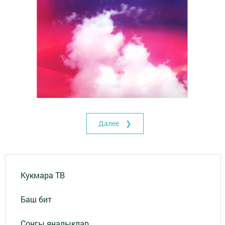
Далее ❯
Кукмара ТВ
Баш бит
Соңгы яңалыклар