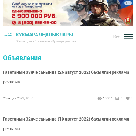
КУКМАРА ЯҢАЛЫКЛАРЫ
16+
"Хезмәт даны" газетасы - Кукмара районы
Объявления
Газетаның 33нче санында (26 август 2022) басылган реклама
реклама
26 август 2022, 10:50
10007
0
3
Газетаның 32нче санында (19 август 2022) басылган реклама
реклама