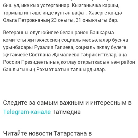
биш ул, ике кыз үстергәннәр. Кызганычка каршы,
тормыш иптәше инде күптән вафат. Хәзерге көндә
Ольга Петровнаның 23 оныгы, 31 оныкчыгы бар.
Ветеранны олуг юбилее белән район Башкарма
комитеты җитәкчесенең социаль мәсьәләләр буенча
урынбасары Рузалия Галиева, социаль яклау бүлеге
җитәкчесе Светлана Җамалиева тәбрик иттеләр, аңа
Россия Президентының котлау открыткасын һәм район
башлыгының Рәхмәт хатын тапшырдылар.
Следите за самым важным и интересным в
Telegram-канале
Татмедиа
Читайте новости Татарстана в