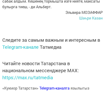
сабак алдым. Кешенең тормышта изге нияте, максаты
булырга тиеш, - ди Альберт.
Эльвира МОЗАФФАР
Шәһри Казан
Следите за самым важным и интересным в
Telegram-канале
Татмедиа
Читайте новости Татарстана в
национальном мессенджере MАХ:
https://max.ru/tatmedia
«Кукмор Татарстан»
Telegram-каналга
язылыгыз