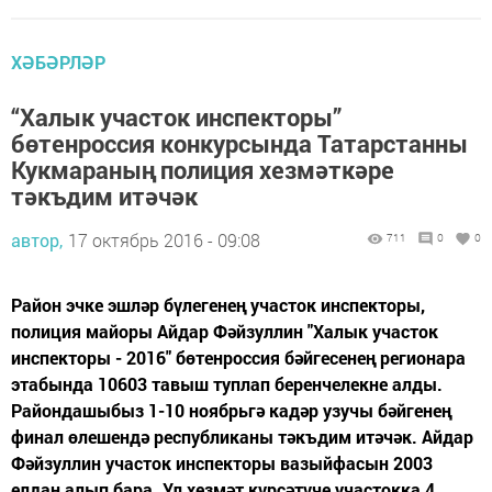
ХӘБӘРЛӘР
“Халык участок инспекторы”
бөтенроссия конкурсында Татарстанны
Кукмараның полиция хезмәткәре
тәкъдим итәчәк
автор,
17 октябрь 2016 - 09:08
711
0
0
Район эчке эшләр бүлегенең участок инспекторы,
полиция майоры Айдар Фәйзуллин "Халык участок
инспекторы - 2016" бөтенроссия бәйгесенең регионара
этабында 10603 тавыш туплап беренчелекне алды.
Райондашыбыз 1-10 ноябрьгә кадәр узучы бәйгенең
финал өлешендә республиканы тәкъдим итәчәк. Айдар
Фәйзуллин участок инспекторы вазыйфасын 2003
елдан алып бара. Ул хезмәт күрсәтүче участокка 4