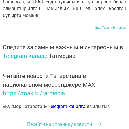
башлаган, ә 1853 елда тулысынча туп ядрәсе белән
алмаштырылган. Табылдык 500 ел элек коелган
булырга мөмкин.
http://tatar-inform.tatar
Следите за самым важным и интересным в
Telegram-канале
Татмедиа
Читайте новости Татарстана в
национальном мессенджере MАХ:
https://max.ru/tatmedia
«Кукмор Татарстан»
Telegram-каналга
язылыгыз
Перейти на страницу новости