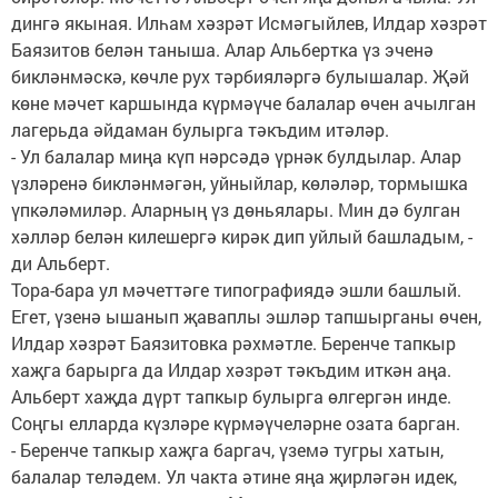
дингә якыная. Илһам хәзрәт Исмәгыйлев, Илдар хәзрәт
Баязитов белән таныша. Алар Альбертка үз эченә
бикләнмәскә, көчле рух тәрбияләргә булышалар. Җәй
көне мәчет каршында күрмәүче балалар өчен ачылган
лагерьда әйдаман булыр­га тәкъдим итәләр.
- Ул балалар миңа күп нәрсәдә үрнәк булдылар. Алар
үзләренә бикләнмәгән, уйныйлар, көләләр, тормышка
үпкәләмиләр. Аларның үз дөньялары. Мин дә булган
хәлләр бе­лән килешергә кирәк дип уйлый башладым, -
ди Альберт.
Тора-бара ул мәчеттәге типографиядә эшли башлый.
Егет, үзенә ышанып җаваплы эшләр тап­шырганы өчен,
Илдар хәз­рәт Баязитовка рәхмәтле. Беренче тапкыр
хаҗга барырга да Илдар хәзрәт тәкъ­дим иткән аңа.
Альберт хаҗда дүрт тапкыр булыр­га өлгергән инде.
Соңгы елларда күзләре күрмәүчеләрне озата барган.
- Беренче тапкыр хаҗга баргач, үземә тугры хатын,
балалар теләдем. Ул чакта әтине яңа җирләгән идек,