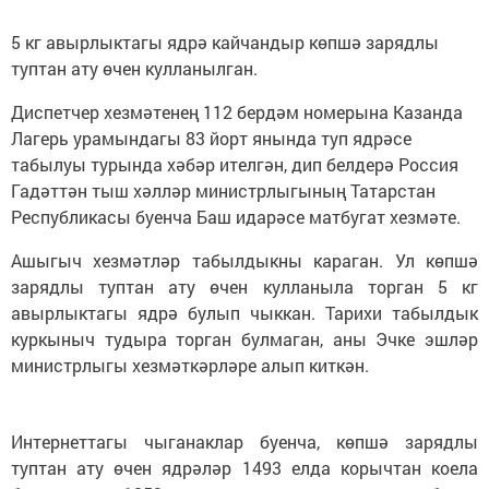
5 кг авырлыктагы ядрә кайчандыр көпшә зарядлы
туптан ату өчен кулланылган.
Диспетчер хезмәтенең 112 бердәм номерына Казанда
Лагерь урамындагы 83 йорт янында туп ядрәсе
табылуы турында хәбәр ителгән, дип белдерә Россия
Гадәттән тыш хәлләр министрлыгының Татарстан
Республикасы буенча Баш идарәсе матбугат хезмәте.
Ашыгыч хезмәтләр табылдыкны караган. Ул көпшә
зарядлы туптан ату өчен кулланыла торган 5 кг
авырлыктагы ядрә булып чыккан. Тарихи табылдык
куркыныч тудыра торган булмаган, аны Эчке эшләр
министрлыгы хезмәткәрләре алып киткән.
Интернеттагы чыганаклар буенча, көпшә зарядлы
туптан ату өчен ядрәләр 1493 елда корычтан коела