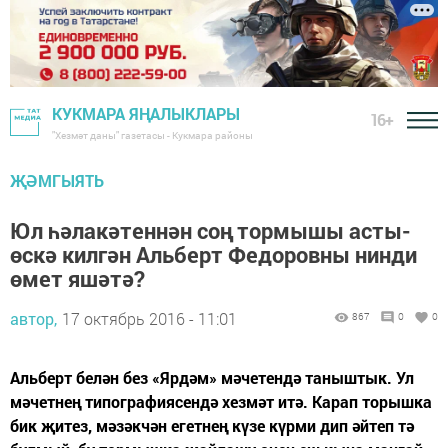
КУКМАРА ЯҢАЛЫКЛАРЫ
16+
"Хезмәт даны" газетасы - Кукмара районы
ҖӘМГЫЯТЬ
Юл һәлакәтеннән соң тормышы асты-
өскә килгән Альберт Федоровны нинди
өмет яшәтә?
автор,
17 октябрь 2016 - 11:01
867
0
0
Альберт белән без «Ярдәм» мәчетендә таныштык. Ул
мәчетнең типографиясендә хезмәт итә. Карап торышка
бик җитез, мәзәкчән егетнең күзе күрми дип әйтеп тә