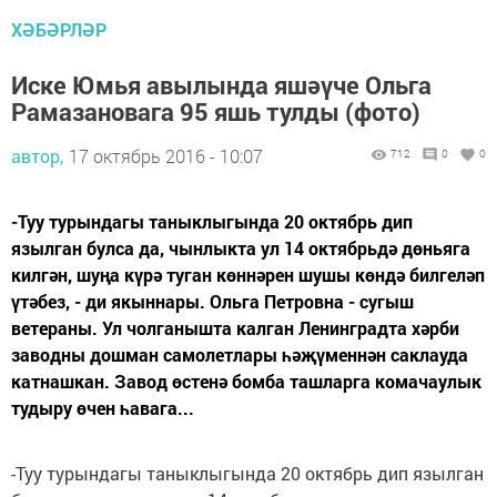
ХӘБӘРЛӘР
Иске Юмья авылында яшәүче Ольга
Рамазановага 95 яшь тулды (фото)
автор,
17 октябрь 2016 - 10:07
712
0
0
-Туу турындагы таныклыгында 20 октябрь дип
язылган булса да, чынлыкта ул 14 октябрьдә дөньяга
килгән, шуңа күрә туган көннәрен шушы көндә билгеләп
үтәбез, - ди якыннары. Ольга Петровна - сугыш
ветераны. Ул чолганышта калган Ленинградта хәрби
заводны дошман самолетлары һәҗүменнән саклауда
катнашкан. Завод өстенә бомба ташларга комачаулык
тудыру өчен һавага...
-Туу турындагы таныклыгында 20 октябрь дип язылган