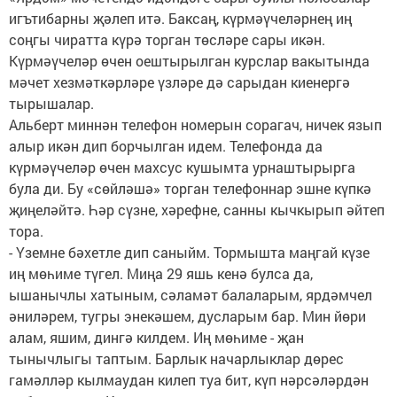
игътибарны җәлеп итә. Баксаң, күрмәүчеләрнең иң
соңгы чиратта күрә торган төсләре сары икән.
Күрмәүчеләр өчен оештырылган курслар вакытында
мәчет хезмәткәрләре үзләре дә сарыдан киенергә
тырышалар.
Альберт миннән телефон номерын сорагач, ничек язып
алыр икән дип борчылган идем. Телефонда да
күрмәүчеләр өчен махсус кушымта урнаштырырга
була ди. Бу «сөйләшә» торган телефоннар эшне күпкә
җиңеләйтә. Һәр сүзне, хәрефне, санны кычкырып әйтеп
тора.
- Үземне бәхетле дип саныйм. Тормышта маңгай күзе
иң мөһиме түгел. Миңа 29 яшь кенә булса да,
ышанычлы хатыным, сәламәт балаларым, ярдәмчел
әни­ләрем, тугры энекәшем, дусларым бар. Мин йөри
алам, яшим, дингә килдем. Иң мөһиме - җан
тынычлыгы таптым. Барлык начарлыклар дөрес
гамәлләр кылмаудан килеп туа бит, күп нәрсәләрдән