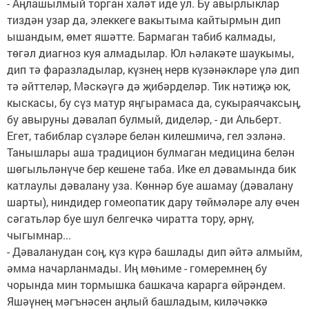
- Аңлашылмый торган халәт иде ул. Бу авырлык­лар
тиздән узар да, элеккеге вакытыма кайтырмын дип
ышандым, өмет яшәтте. Бармаган табиб калмады,
төгәл диагноз куя алмадылар. Юл һәлакәте шаукымы,
дип тә фаразладылар, күзнең нерв күзәнәкләре үлә дип
тә әйттеләр, Мәскәүгә дә җибәрделәр. Тик нәтиҗә юк,
кыскасы, бу сүз матур яңгырамаса да, сукыраячаксың,
бу авыруны дәвалап булмый, диделәр, - ди Альберт.
Егет, табиблар сүзләре белән килешмичә, гел эз­ләнә.
Танышлары аша традицион булмаган медицина белән
шөгыльләнүче бер кешене таба. Ике ел дәвамында бик
катлаулы дәвалану уза. Көннәр буе ашамау (дәвалану
шарты), ниндидер гомеопатик дару төймәләре алу өчен
сәгатьләр буе шул белгечкә чиратта тору, әрнү,
чыгымнар...
- Дәваланудан соң, күз күрә башлады дип әйтә алмыйм,
әмма начарланмады. Иң мөһиме - гомеремнең бу
чорында мин тормышка башкача карарга өйрәндем.
Яшәүнең мәгънәсен аңлый башладым, киләчәккә