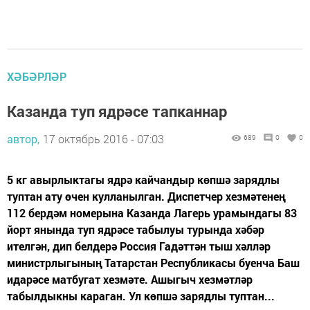
ХӘБӘРЛӘР
Казанда туп ядрәсе тапканнар
автор,
17 октябрь 2016 - 07:03
689
0
0
5 кг авырлыктагы ядрә кайчандыр көпшә зарядлы
туптан ату өчен кулланылган. Диспетчер хезмәтенең
112 бердәм номерына Казанда Лагерь урамындагы 83
йорт янында туп ядрәсе табылуы турында хәбәр
ителгән, дип белдерә Россия Гадәттән тыш хәлләр
министрлыгының Татарстан Республикасы буенча Баш
идарәсе матбугат хезмәте. Ашыгыч хезмәтләр
табылдыкны караган. Ул көпшә зарядлы туптан...