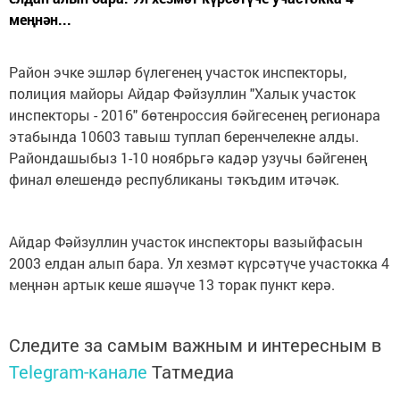
меңнән...
Район эчке эшләр бүлегенең участок инспекторы,
полиция майоры Айдар Фәйзуллин "Халык участок
инспекторы - 2016" бөтенроссия бәйгесенең регионара
этабында 10603 тавыш туплап беренчелекне алды.
Райондашыбыз 1-10 ноябрьгә кадәр узучы бәйгенең
финал өлешендә республиканы тәкъдим итәчәк.
Айдар Фәйзуллин участок инспекторы вазыйфасын
2003 елдан алып бара. Ул хезмәт күрсәтүче участокка 4
меңнән артык кеше яшәүче 13 торак пункт керә.
Следите за самым важным и интересным в
Telegram-канале
Татмедиа