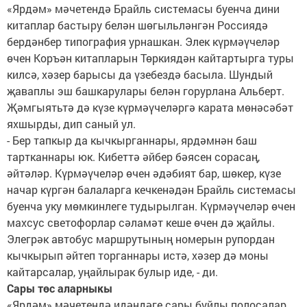
«Ярдәм» мәчетендә Брайль системасы буенча дини
китаплар бастыру белән шөгыльләнгән Россия­дә
бердәнбер типография урнашкан. Элек күрмәүчеләр
өчен Коръән китапларын Төркиядән кайтартырга туры
килсә, хәзер барысы да үзебездә басыла. Шундый
җаваплы эш башкарулары белән горурлана Альберт.
Җәмгыятьтә дә күзе күрмәүчеләргә карата мөнә­сәбәт
яхшырды, дип саный ул.
- Бер тапкыр да кычкыр­ганнары, ярдәмнән баш
тартканнары юк. Кибеттә әйбер бәясен сорасаң,
әйтәләр. Күрмәүчеләр өчен әдәбият бар, шөкер, күзе
начар күргән балаларга кечкенәдән Брайль системасы
буенча уку мөмкинлеге тудырылган. Күрмәүчеләр өчен
махсус светофорлар сәламәт кеше өчен дә җайлы.
Элегрәк автобус маршрутының номерын рупордан
кычкырып әйтеп торганнары истә, хәзер дә моны
кайтарсалар, уңайлырак булыр иде, - ди.
Сары төс аларныкы
«Ярдәм» мәчетендә идән­дәге сары буйлы полосалар