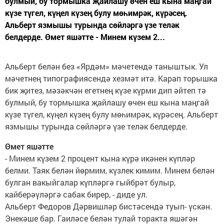
булмый, бу тормышка җайлашу өчен еш кына маңгай
күзе түгел, күңел күзең булу мөһимрәк, күрәсең.
Альберт язмышы турында сөйләргә үзе теләк
белдерде. Өмет яшәтте - Минем күзем 2...
Альберт белән без «Ярдәм» мәчетендә таныштык. Ул
мәчетнең типографиясендә хезмәт итә. Карап торышка
бик җитез, мәзәкчән егетнең күзе күрми дип әйтеп тә
булмый, бу тормышка җайлашу өчен еш кына маңгай
күзе түгел, күңел күзең булу мөһимрәк, күрәсең. Альберт
язмышы турында сөйләргә үзе теләк белдерде.
Өмет яшәтте
- Минем күзем 2 процент кына күрә икәнен күп­ләр
белми. Таяк белән йөрмим, күзлек кимим. Минем белән
булган вакыйгалар күпләргә гыйбрәт булыр,
кайберәүләргә сабак бирер, - диде ул.
Альберт Федоров Дәр­виш­ләр бистәсендә туып- үс­кән.
Энекәше бар. Гаи­ләсе белән тулай торакта яшәгән