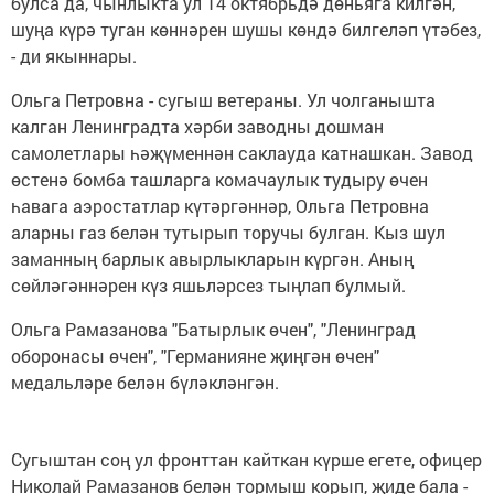
булса да, чынлыкта ул 14 октябрьдә дөньяга килгән,
шуңа күрә туган көннәрен шушы көндә билгеләп үтәбез,
- ди якыннары.
Ольга Петровна - сугыш ветераны. Ул чолганышта
калган Ленинградта хәрби заводны дошман
самолетлары һәҗүменнән саклауда катнашкан. Завод
өстенә бомба ташларга комачаулык тудыру өчен
һавага аэростатлар күтәргәннәр, Ольга Петровна
аларны газ белән тутырып торучы булган. Кыз шул
заманның барлык авырлыкларын күргән. Аның
сөйләгәннәрен күз яшьләрсез тыңлап булмый.
Ольга Рамазанова "Батырлык өчен", "Ленинград
оборонасы өчен", "Германияне җиңгән өчен"
медальләре белән бүләкләнгән.
Сугыштан соң ул фронттан кайткан күрше егете, офицер
Николай Рамазанов белән тормыш корып, җиде бала -