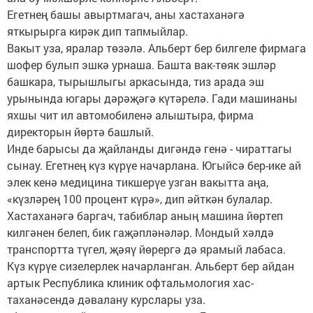
Егетнең башы авыртмагач, аны хастаханәгә
яткырырга кирәк дип тапмыйлар.
Вакыт уза, яралар тө­зәлә. Альберт бер билгеле фирмага
шофер булып эшкә урнаша. Башта вак-төяк эшләр
башкара, тырышлыгы аркасында, тиз арада эш
урынында югары дәрәҗәгә күтәрелә. Гади машинаны
яхшы чит ил автомобиленә алыштыра, фирма
директорын йөртә башлый.
Инде барысы да җайланды дигәндә генә - чираттагы
сынау. Егетнең күз кү­рүе начарлана. Югыйсә бер-­ике ай
элек кенә медицина тикшерүе узган вакытта аңа,
«күзләрең 100 процент күрә», дип әйткән булалар.
Хастаханәгә баргач, табиб­лар аның машина йөртеп
килгәнен белеп, бик гаҗәп­ләнәләр. Мондый хәлдә
транспортта түгел, җәяү йөрергә дә ярамый лабаса.
Күз күрүе сизелерлек начарланган. Альберт бер айдан
артык Республика клиник офтальмология хас­
таханәсендә дәвалану курслары уза.