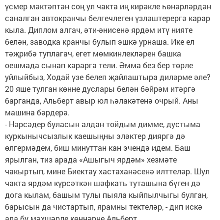
үсмер мәктәптән соң ул чакта иң кирәкле һөнәрләрдән
саналган автокранчы белгечлеген үзләштерергә карар
кыла. Диплом алгач, әти-әнисенә ярдәм итү ния­те
белән, заводка кранчы булып эшкә урнаша. Ике ел
тәҗрибә туплагач, егет мөмкинлекләрен башка
оешмада сынап карарга тели. Әмма без бер төрле
уйлыйбыз, Ходай үзе белеп җайлаштыра диләрме әле?
20 яше тулган көнне дуслары белән бәйрәм итәргә
барганда, Альберт авыр юл һәлакәтенә очрый. Аны
машина бәрдерә.
- Нәрсәдер буласын алдан тойдым димме, дустыма
куркынычсызлык каешыңны эләктер дияргә дә
өлгермәдем, биш минуттан кан эчендә идем. Баш
ярылган, тиз арада «Ашыгыч ярдәм» хезмәте
чакыртып, мине Биектау хастаханәсенә илттеләр. Шул
чакта ярдәм күрсәткән шәфкать туташына бүген дә
дога кылам, башым тулы пыяла кыйпылчыгы булган,
барысын да чистартып, ярамны тектеләр, - дип искә
ала бу мәхшәрле көннәрне Альберт.