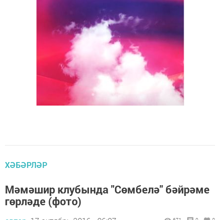
ХӘБӘРЛӘР
Мәмәшир клубында "Сөмбелә" бәйрәме
гөрләде (фото)
671
0
0