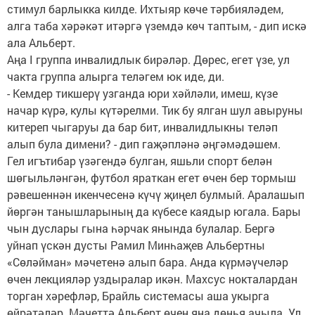
стимул барлыкка килде. Ихтыяр көче тәрбияләдем,
алга таба хәрәкәт итәргә үземдә көч таптым, - дип искә
ала Альберт.
Аңа I группа инвалидлык бирәләр. Дөрес, егет үзе, ул
чакта группа алырга теләгем юк иде, ди.
- Кемдер тикшерү узганда юри хәйләли, имеш, күзе
начар күрә, кулы күтәрелми. Тик бу ялган шул авыруны
китереп чыгаруы да бар бит, инвалидлыкны теләп
алып була димени? - дип гаҗәп­ләнә әңгәмәдәшем.
Гел игътибар үзәгендә булган, яшьли спорт бе­лән
шөгыльләнгән, футбол яраткан егет өчен бер тормыш
рәвешеннән икенчесенә күчү җиңел булмый. Аралашып
йөргән танышларының да күбесе каядыр югала. Бары
чын дуслары гына һәрчак янында булалар. Бергә
уйнап үскән дус­ты Рамил Минһаҗев Альбертны
«Сөләйман» мәчетенә алып бара. Анда күрмәүчеләр
өчен лекция­ләр уздыралар икән. Махсус нокталардан
торган хә­рефләр, Брайль системасы аша укырга
өйрәтәләр. Мәчеттә Альберт өчен яңа дөнья ачыла. Ул