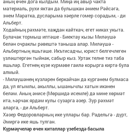
аның өчен дога кылдым. Миңа иң авыр чакта
материаль, рухи яктан да булышкан әнием Рәйсәгә,
энем Маратка, дусларыма хәерле гомер сорадым, - ди
Альберт.
Ходайның рәхмәте, хаҗдан кайткач, егет никах укыта.
Булачак тормыш иптәше - Биектау кызы Миләүшә
белән оч­раклы рәвештә таныша алар. Миләүшә -
Альбертның яшьтәше. Икътисадчы, юрист белгечлеген
үзләштергән тыйнак, сабыр кыз. Уртак телне тиз таба
яшьләр. Егетнең күзе күрмәве гаилә корырга киртә була
алмый.
- Миләүшәнең күзләрен беркайчан да күргәнем булмаса
да, ул ягымлы, акыллы, ышанычлы хатын икәнен
беләм. Аның әнисе (Мөршидә исемле) дә мине хөрмәт
итә, һәрчак ярдәм кулы сузарга әзер. Зур рәхмәт
аларга, - ди Альберт.
Хәзер Федоровларның ике уллары бар. Радельгә - дүрт,
Әмиргә ике яшь тулган.
Күрмәүчеләр өчен китап­лар үзебездә басыла