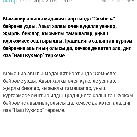
автор,
17 октябрь 2016 - 06:07
Мәмәшир авылы мәдәният йортында "Сөмбелә"
бәйрәме узды. Авыл халкы өчен күңелле уеннар,
җырлы биюләр, кызыклы тамашалар, уңыш
күргәзмәсе оештырылды.Традициягә салынган күркәм
бәйрәмне авылның олысы да, кечесе дә көтеп ала, дип
яза "Наш Кукмор" төркеме.
Мәмәшир авылы мәдәният йортында "Сөмбелә"
бәйрәме узды. Авыл халкы өчен күңелле уеннар,
җырлы биюләр, кызыклы тамашалар, уңыш
күргәзмәсе оештырылды.Традициягә салынган күркәм
бәйрәмне авылның олысы да, кечесе дә көтеп ала, дип
яза "Наш Кукмор" төркеме.