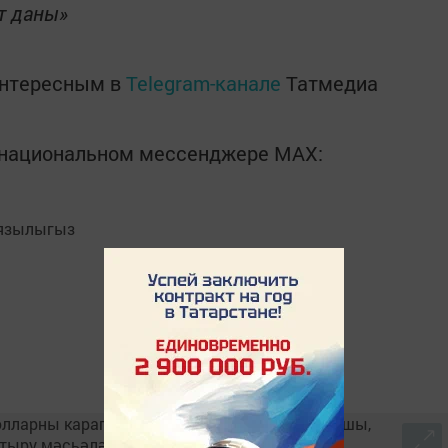
т даны»
интересным в
Telegram-канале
Татмедиа
в национальном мессенджере MАХ:
язылыгыз