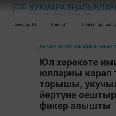
КУКМАРА ЯҢАЛЫКЛА
"Хезмәт даны" газетасы - Кукмара районы
Кукмара ТВ
Баш бит
Соңгы яңалыкла
ДӘҮЛӘТ АВТОИНСПЕКЦИЯСЕ ХӘБӘР 
Юл хәрәкәте им
юлларны карап 
торышы, укучы
йөртүне оештыр
фикер алышты