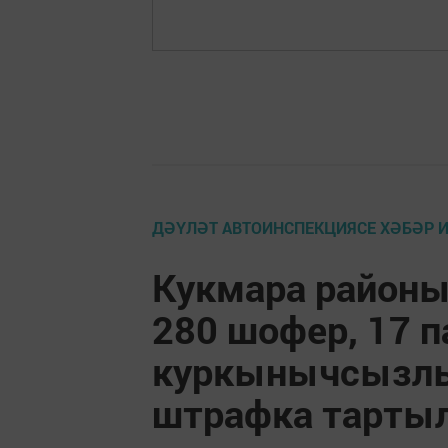
ДӘҮЛӘТ АВТОИНСПЕКЦИЯСЕ ХӘБӘР 
Кукмара район
280 шофер, 17 
куркынычсызлы
штрафка тарты