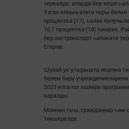
теркәлде, аларда бер кеше һәл
Узган елның әлеге чоры белән
процентка (17), һәлак булучыла
16,7 процентка (18) кимрәк. 
бер юл-транспорт һәлакәте терк
Егоров.
Шулай ук утырышта ясалма тиг
белем бирү учреждениеләренә
2023 елга юл эшләре програм
каралды.
Моннан тыш, гражданнар һәм 
тикшерелде.