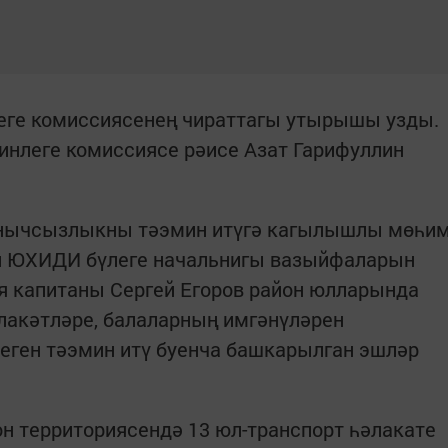
еге комиссиясенең чираттагы утырышы узды.
инлеге комиссиясе рәисе Азат Гарифуллин
ынычсызлыкны тәэмин итүгә кагылышлы мөһи
он ЮХИДИ бүлеге начальнигы вазыйфаларын
 капитаны Сергей Егоров район юлларында
лакәтләре, балаларның имгәнүләрен
еген тәэмин итү буенча башкарылган эшләр
н территориясендә 13 юл-транспорт һәлакате