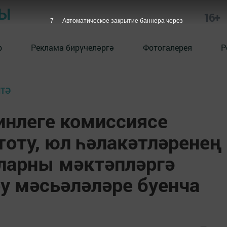
РЫ
16+
6
Автоматическое закрытие баннера через
р
Реклама бирүчеләргә
Фотогалерея
Р
ИТӘ
инлеге комиссиясе
тоту, юл һәлакәтләренең
ларны мәктәпләргә
у мәсьәләләре буенча