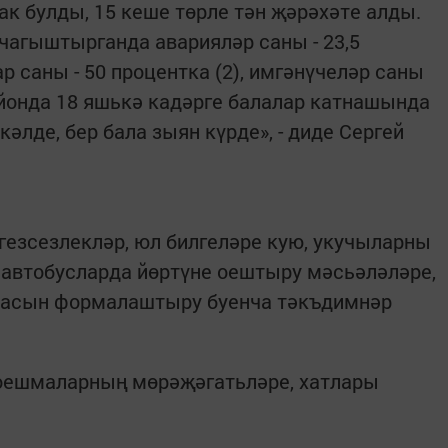
ак булды, 15 кеше төрле тән җәрәхәте алды.
 чагыштырганда аварияләр саны - 23,5
р саны - 50 процентка (2), имгәнүчеләр саны
Районда 18 яшькә кадәрге балалар катнашында
әлде, бер бала зыян күрде», - диде Сергей
езсезлекләр, юл билгеләре кую, укучыларны
 автобусларда йөртүне оештыру мәсьәләләре,
масын формалаштыру буенча тәкъдимнәр
оешмаларның мөрәҗәгатьләре, хатлары