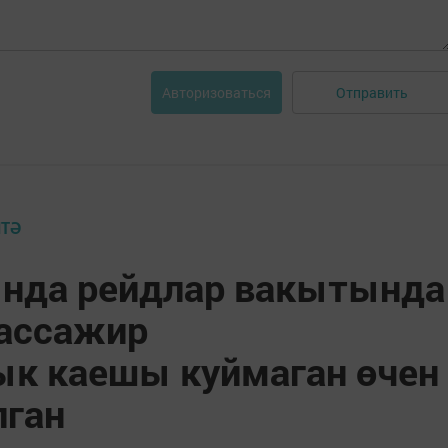
Отправить
Авторизоваться
ИТӘ
ында рейдлар вакытында
пассажир
к каешы куймаган өчен
лган