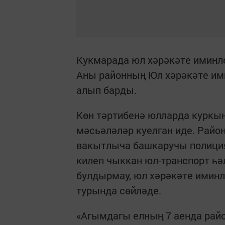
Кукмарада юл хәрәкәте иминл
Аны районның Юл хәрәкәте им
алып барды.
Көн тәртибенә юлларда курк
мәсьәләләр куелган иде. Рай
вакытлыча башкаручы полиция
килеп чыккан юл-транспорт һә
булдырмау, юл хәрәкәте иминл
турында сөйләде.
«Агымдагы елның 7 аенда райо