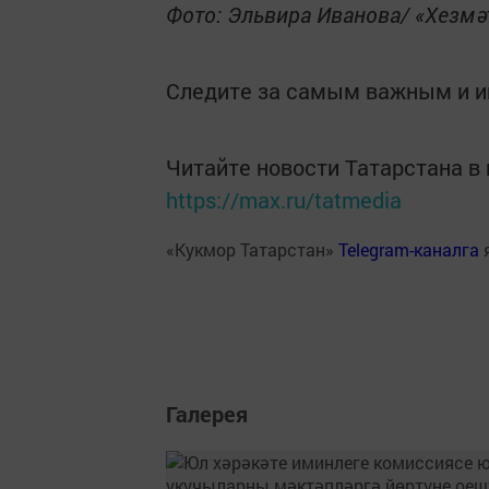
Фото: Эльвира Иванова/ «Хезмә
Следите за самым важным и 
Читайте новости Татарстана 
https://max.ru/tatmedia
«Кукмор Татарстан»
Telegram-каналга
Галерея