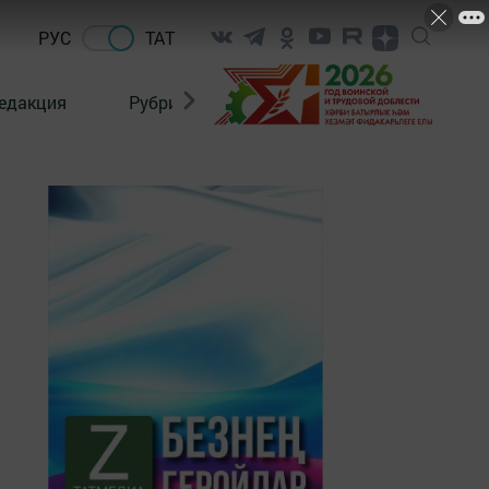
РУС
ТАТ
едакция
Рубрикалар