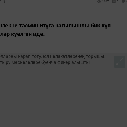
:10
1147
0
нлекне тәэмин итүгә кагылышлы бик күп
әр куелган иде.