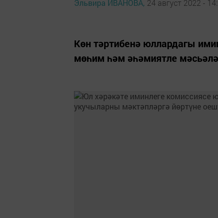
Эльвира ИВАНОВА,
24 август 2022 - 14
Көн тәртибенә юллардагы ими
мөһим һәм әһәмиятле мәсьәләл