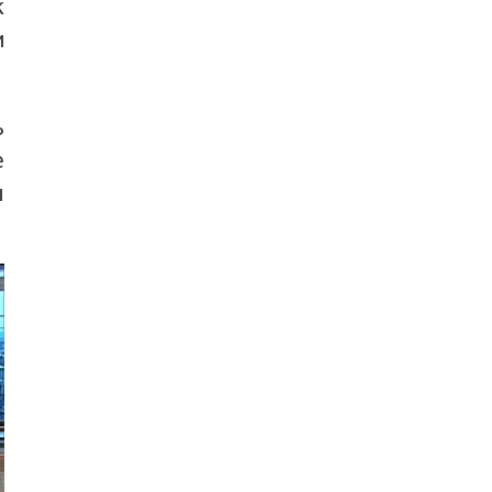
к
и
ь
е
ы