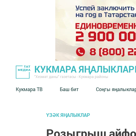
КУКМАРА ЯҢАЛЫКЛА
"Хезмәт даны" газетасы - Кукмара районы
Кукмара ТВ
Баш бит
Соңгы яңалыкла
ҮЗӘК ЯҢАЛЫКЛАР
Розыгрыш айфон