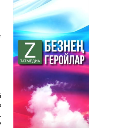
0
й
о
,
e