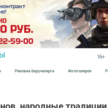
РЫ
16+
р
Реклама бирүчеләргә
Фотогалерея
Р
ов, народные традиции