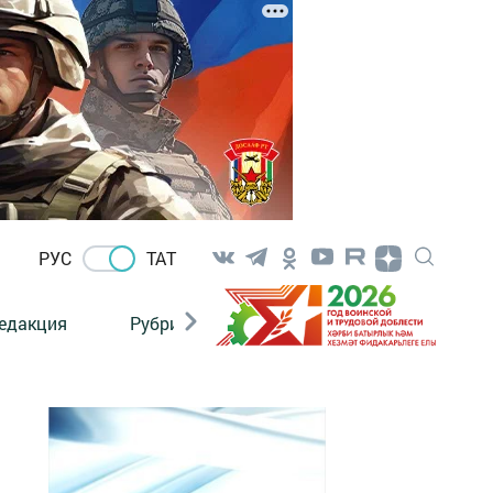
РУС
ТАТ
едакция
Рубрикалар