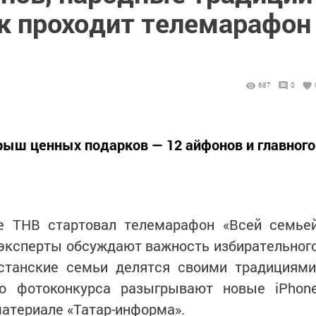
ак проходит телемарафон
687
0
рыш ценных подарков — 12 айфонов и главного
ле ТНВ стартовал телемарафон «Всей семье
 эксперты обсуждают важность избирательног
рстанские семьи делятся своими традициями
го фотоконкурса разыгрывают новые iPhon
материале «Татар-информа».