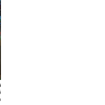
й
й
в