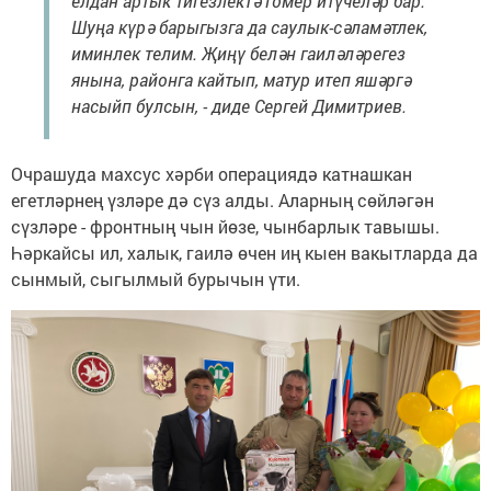
елдан артык тигезлектә гомер итүчеләр бар.
Шуңа күрә барыгызга да саулык-сәламәтлек,
иминлек телим. Җиңү белән гаиләләрегез
янына, районга кайтып, матур итеп яшәргә
насыйп булсын, - диде Сергей Димитриев.
Очрашуда махсус хәрби операциядә катнашкан
егетләрнең үзләре дә сүз алды. Аларның сөйләгән
сүзләре - фронтның чын йөзе, чынбарлык тавышы.
Һәркайсы ил, халык, гаилә өчен иң кыен вакытларда да
сынмый, сыгылмый бурычын үти.