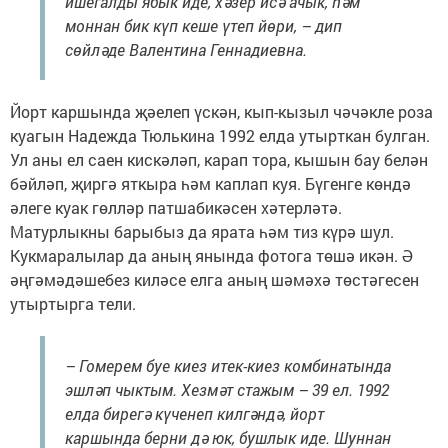
ишегалды ябык иде, хәзер исә ачык, һәм
моннан бик күп кеше үтеп йөри, – дип
сөйләде Валентина Геннадиевна.
Йорт каршында җәелеп үскән, кып-кызыл чәчәкле роза
куагын Надежда Тюлькина 1992 елда утырткан булган.
Ул аны ел саен кискәләп, карап тора, кышын бау белән
бәйләп, җиргә яткыра һәм каплап куя. Бүгенге көндә
әлеге куак гөлләр патшабикәсен хәтерләтә.
Матурлыкны барыбыз да ярата һәм тиз күрә шул.
Кукмаралылар да аның янында фотога төшә икән. Ә
әңгәмәдәшебез киләсе елга аның шәмәхә төстәгесен
утыртырга тели.
– Гомерем буе киез итек-киез комбинатында
эшләп чыктым. Хезмәт стажым – 39 ел. 1992
елда бирегә күченеп килгәндә, йорт
каршында берни дә юк, бушлык иде. Шуннан