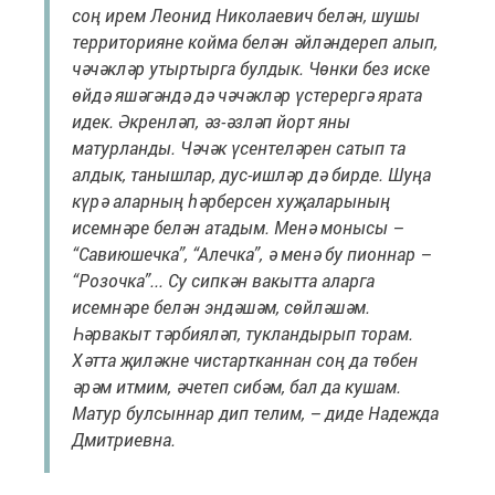
соң ирем Леонид Николаевич белән, шушы
территория­не койма белән әйләндереп алып,
чәчәкләр утыртырга булдык. Чөнки без иске
өйдә яшәгәндә дә чәчәкләр үстерергә ярата
идек. Әкренләп, әз-әзләп йорт яны
матурланды. Чәчәк үсентеләрен сатып та
алдык, танышлар, дус-ишләр дә бирде. Шуңа
күрә аларның һәрберсен хуҗаларының
исемнәре белән атадым. Менә монысы –
“Савиюшечка”, “Алечка”, ә менә бу пионнар –
“Розочка”... Су сипкән вакытта аларга
исемнәре белән эндәшәм, сөйләшәм.
Һәрвакыт тәрбияләп, тукландырып торам.
Хәтта җиләкне чистартканнан соң да төбен
әрәм итмим, әчетеп сибәм, бал да кушам.
Матур булсыннар дип телим, – диде Надежда
Дмитриевна.