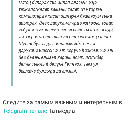
мәтең бу­ларак тиз аң­лап аласың. Яңа
технологияләр заманы таләп итә торган
компьютерда хисап эшләрен башкаруы гына
авыррак. Элек даруханәләрдә җитәкче, товар
кабул итүче, кассир аерым-аерым штатта иде,
ә хәзер исә барысын да бер хезмәткәр эшли.
Шулай булса да зарланмыйбыз, – ди
даруханә ишеген ачып керүче һәркемне ачык
йөз белән, елмаеп каршы алып, игътибар
белән тыңлый белүче Гөлнара. Һәм ул
башкача булдыра да алмый.
Следите за самым важным и интересным в
Telegram-канале
Татмедиа