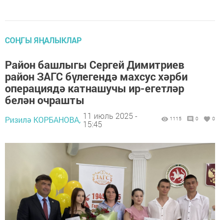
СОҢГЫ ЯҢАЛЫКЛАР
Район башлыгы Сергей Димитриев
район ЗАГС бүлегендә махсус хәрби
операциядә катнашучы ир-егетләр
белән очрашты
11 июль 2025 -
Ризилә КОРБАНОВА,
1115
0
0
15:45