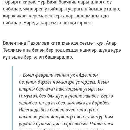
торырга кирәк. Нур Баян бакчачылары аларга су
сибәләр, чүпләрен утыйлар, туфрагын йомшарталар,
кирәк икән, черемәсен кертәләр, ашламасын да
сибәләр. Биредә һәркемгә эш җитәрлек.
Валентина Пахомова китапханәдә хезмәт куя. Алар
Тәслимә апа белән бер подъездда яшиләр, шуңа күрә
күп эшне бергәләп башкаралар.
– Быел февраль аеннан ук өйдә пион,
петуния, бәрхет чәчәкләре үстердем. Язын
аларны бергәләп ишегалдына утырттык.
Гомумән, без бик дус, күңелле яшибез. Бергә
эшлибез, ял да итәбез, җиләккә дә йөрибез.
Ишегалдыбыз безнең өчен генә түгел,
яныннан узып йөрүчеләр өчен дә матур һәм
уңайлы булсын дип тырышабыз. Чөнки элек