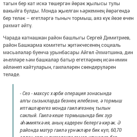
тагын бер кат искә төшергән йөрәк җылысы тулы
вакыйга булды. Монда җыелган һәркемнең йөрәгендә
бер теләк – егетләргә тыныч тормыш, аяз күк йөзе өчен
рәхмәт әйтү.
Чарада катнашкан район башлыгы Сергей Димитриев,
район Башкарма комитеты җитәкчесенең социаль
мәсьәләләр буенча урынбасары Айгөл Әхмәтшина, дин
әһелләре һәм башкалар батыр егетләрнең исән-имин
әйләнеп кайтуларын, гаиләләрен сөендерүләрен
теләде.
- Сез - махсус хәрби операция зонасында
алгы сызыкларда безнең илебезне, ә тормыш
иптәшләрегез монда гаиләгезнең тылын
саклый. Гаилә кеше тормышында бик зур
әһәмияткә ия, аның кадерен белергә кирәк. Ә
районда матур гаилә үрнәкләре бик күп, 60,70