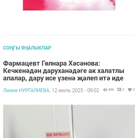
СОҢГЫ ЯҢАЛЫКЛАР
Фармацевт Гөлнара Хәсәнова:
Кечкенәдән даруханәдәге ак халатлы
апалар, дару исе үзенә җәлеп итә иде
Лилия НУРГАЛИЕВА,
12 июль 2025 - 09:02
888
0
0