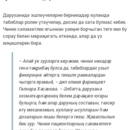
Даруханәдә эшләүчеләрне берникадәр күләмдә
табиблар ролен үтәүчеләр, дисәм дә хата булмас кебек.
Чөнки сәламәтлек ягыннан үзеңне борчыган теге яки бу
сорау белән мөрәҗәгать иткәндә, алар да үз
киңәшләрен бирә.
– Алай ук зурларга кирәкми, чөнки никадәр
генә тәҗрибәң булса да, табиблардан узып
фикереңне әйтергә, тиешле рамкалардан
чыгарга ярамый, – дип елмая фармацевт
Гөлнара Хәсәнова. – Әлбәттә, даруханә
хезмәткәрләренең белем дәрәҗәсе югары
булырга, һәм алар даруның составын, тәэсир
итү механизмын, куллану ысулларын һәм
дозаларын яхшы белергә тиеш. Җаваплылык
бик зур. Чөнки пациентларның сәламәтлеге