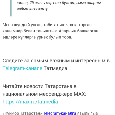
килеп, 26 агач утырткан булган, әмма аларны
чабып киткәннәр.
Менә шундый уңган, табигатьне ярата торган
ханымнар белән таныштык. Аларның башкарган
эшләре күпләргә үрнәк булып тора.
Следите за самым важным и интересным в
Telegram-канале
Татмедиа
Читайте новости Татарстана в
национальном мессенджере MАХ:
https://max.ru/tatmedia
«Кукмор Татарстан»
Telegram-каналга
язылыгыз