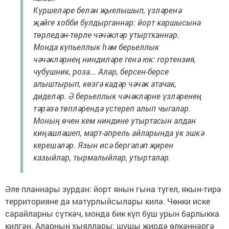
Күршеләре белән җыелышып, үзләренә
җәйге хобби булдырганнар: йорт каршысына
төрледән-төрле чәчәкләр утыртканнар.
Монда күпьеллык һәм берьеллык
чәчәкләрнең ниндиләре генә юк: гортензия,
чубушник, роза... Алар, берсен-берсе
алыштырып, көзгә кадәр чәчәк атачак,
диделәр. Ә берьеллык чәчәкләрне үзләренең
тәрәзә төпләрендә үстереп алып чыгалар.
Моның өчен кем ниндине утыртасын алдан
киңәшләшеп, март-апрель айларында ук эшкә
керешәләр. Язын исә бергәләп җирен
казыйлар, тырмалыйлар, утырталар.
Әле планнары зурдан: йорт янын гына түгел, якын-тирә
территорияне дә матурлыйсылары килә. Чөнки иске
сарайларны сүткәч, монда бик күп буш урын барлыкка
килгән. Аларның хыяллары: шушы җирдә өлкәннәргә