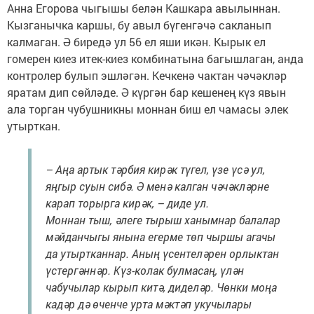
Анна Егорова чыгышы белән Кашкара авылыннан.
Кызганычка каршы, бу авыл бүгенгәчә сакланып
калмаган. Ә биредә ул 56 ел яши икән. Кырык ел
гомерен киез итек-киез комбинатына багышлаган, анда
контролер булып эшләгән. Кечкенә чактан чәчәкләр
яратам дип сөйләде. Ә күргән бар кешенең күз явын
ала торган чубушникны моннан биш ел чамасы элек
утырткан.
– Аңа артык тәрбия кирәк түгел, үзе үсә ул,
яңгыр суын сибә. Ә менә калган чәчәкләрне
карап торырга кирәк, – диде ул.
Моннан тыш, әлеге тырыш ханымнар балалар
мәйданчыгы янына егерме төп чыршы агачы
да утыртканнар. Аның үсентеләрен орлыктан
үстергәннәр. Күз-колак булмасаң, үлән
чабучылар кырып китә, диделәр. Чөнки моңа
кадәр дә өченче урта мәктәп укучылары