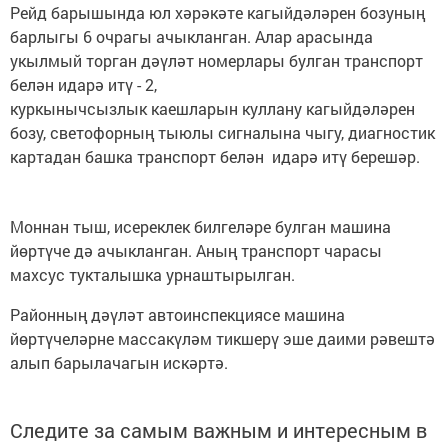
Рейд барышында юл хәрәкәте кагыйдәләрен бозуның
барлыгы 6 очрагы ачыкланган. Алар арасында
укылмый торган дәүләт номерлары булган транспорт
белән идарә итү - 2,
куркынычсызлык каешларын куллану кагыйдәләрен
бозу, светофорның тыюлы сигналына чыгу, диагностик
картадан башка транспорт белән идарә итү берешәр.
Моннан тыш, исереклек билгеләре булган машина
йөртүче дә ачыкланган. Аның транспорт чарасы
махсус тукталышка урнаштырылган.
Районның дәүләт автоинспекциясе машина
йөртүчеләрне массакүләм тикшерү эше даими рәвештә
алып барылачагын искәртә.
Следите за самым важным и интересным в