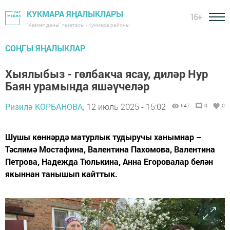
КУКМАРА ЯҢАЛЫКЛАРЫ
16+
"Хезмәт даны" газетасы - Кукмара районы
СОҢГЫ ЯҢАЛЫКЛАР
Хыялыбыз - гөлбакча ясау, диләр Нур
Баян урамында яшәүчеләр
Ризилә КОРБАНОВА,
12 июль 2025 - 15:02
647
0
0
Шушы көннәрдә матурлык тудыручы ханымнар –
Тәслимә Мостафина, Валентина Пахомова, Валентина
Петрова, Надежда Тюлькина, Анна Егоровалар белән
якыннан танышып кайттык.