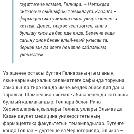
гадәттәгечә елмаеп, Гөлнара. – Нәтиҗәдә
сигезенче сыйныфны тәмамлауга, Казанга –
фармацевтика училищесына укырга керергә
киттем. Дөрес, тизрәк үсеп җитеп, әнигә
булышу хисе дә бар иде инде. Беренче елда
сагыну хисе белән елый-елый укысак та,
беркайчан да әлеге һөнәрне сайлавыма
үкенмәдем.
Үз эшенең остасы булган Гөлнараның һәм аның
якыннарының халык сәламәтлеге сафында торуына
заманында тирә-юньдә имче, кендек әбисе дип даны
таралган Шәмсенаһар исемле әбиләренең дә катнашы
булмый калмагандыр. Гөлнара белән Ринат
Хәсәновларның кызлары Гөлназ, уллары Эльмаз да
Казан дәүләт медицина университетының
фармацевтика факультетын тәмамладылар. Бүгенге
көндә Гөлназ – дүртенче ел Черногориядә, Эльмаз –