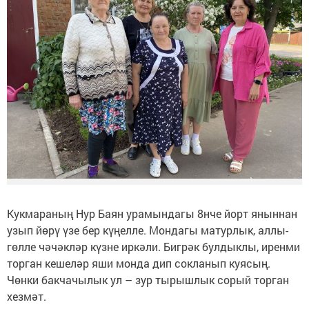
Кукмараның Нур Баян урамындагы 8нче йорт яныннан
узып йөрү үзе бер күңелле. Мондагы матурлык, аллы-
гөлле чәчәкләр күзне иркәли. Бигрәк булдыклы, иренми
торган кешеләр яши монда дип сокланып куясың.
Чөнки бакчачылык ул – зур тырышлык сорый торган
хезмәт.