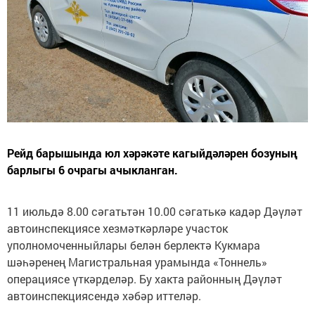
Рейд барышында юл хәрәкәте кагыйдәләрен бозуның
барлыгы 6 очрагы ачыкланган.
11 июльдә 8.00 сәгатьтән 10.00 сәгатькә кадәр Дәүләт
автоинспекциясе хезмәткәрләре участок
уполномоченныйлары белән берлектә Кукмара
шәһәренең Магистральная урамында «Тоннель»
операциясе үткәрделәр. Бу хакта районның Дәүләт
автоинспекциясендә хәбәр иттеләр.