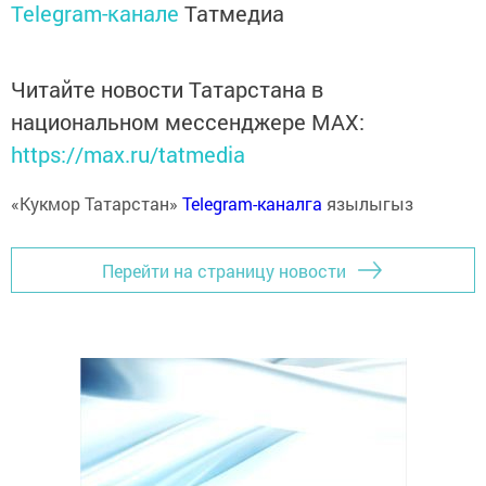
Telegram-канале
Татмедиа
Читайте новости Татарстана в
национальном мессенджере MАХ:
https://max.ru/tatmedia
«Кукмор Татарстан»
Telegram-каналга
язылыгыз
Перейти на страницу новости