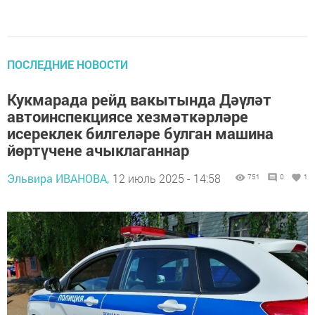
ПОСЛЕДНИЕ НОВОСТИ
Кукмарада рейд вакытында Дәүләт
автоинспекциясе хезмәткәрләре
исереклек билгеләре булган машина
йөртүчене ачыклаганнар
Эльвира ИВАНОВА,
12 июль 2025 - 14:58
751
0
1