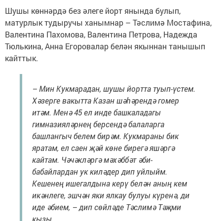
Шушы көннәрдә без әлеге йорт янында булып,
матурлык тудыручы ханымнар – Тәслимә Мостафина,
Валентина Пахомова, Валентина Петрова, Надежда
Тюлькина, Анна Егоровалар белән якыннан танышып
кайттык.
– Мин Кукмарадан, шушы йортта туып-үстем.
Хәзерге вакытта Казан шәһәрендә гомер
итәм. Менә 45 ел инде башкаладагы
гимназияләрнең берсендә балаларга
башлангыч белем бирәм. Кукмараны бик
яратам, ел саен җәй көне бирегә яшәргә
кайтам. Чәчәкләргә мәхәббәт әби-
бабайлардан ук киләдер дип уйлыйм.
Кешенең ишегалдына керү белән аның кем
икәнлеге, эшчән яки ялкау булуы күренә, ди
иде әбием, – дип сөйләде Тәслимә Тәҗми
кызы.