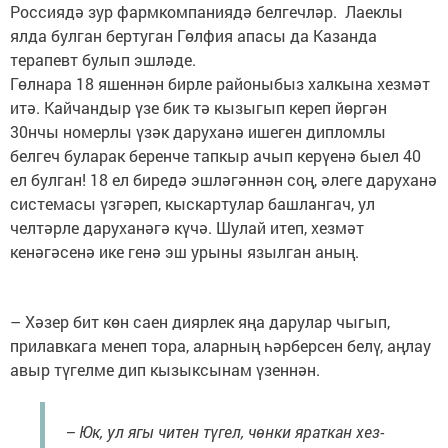
Россиядә зур фармкомпаниядә белгечләр. Лаеклы
ялда булган бертуган Гөлфия апасы да Казанда
терапевт булып эшләде.
Гөлнара 18 яшеннән бирле районыбыз халкына хезмәт
итә. Кайчандыр үзе бик тә кызыгып кереп йөргән
30нчы номерлы үзәк даруханә ишеген дипломлы
белгеч буларак беренче тапкыр ачып керүенә быел 40
ел булган! 18 ел биредә эшләгәннән соң, әлеге даруханә
сис­темасы үзгәреп, кыс­картулар башлангач, ул
челтәрле даруханәгә күчә. Шулай итеп, хезмәт
кенәгәсенә ике генә эш урыны язылган аның.
– Хәзер бит көн саен диярлек яңа дарулар чыгып,
прилавкага менеп тора, аларның һәрберсен белү, аңлау
авыр түгелме дип кызыксынам үзеннән.
– Юк, ул ягы читен тү­гел, чөн­ки яраткан хез­