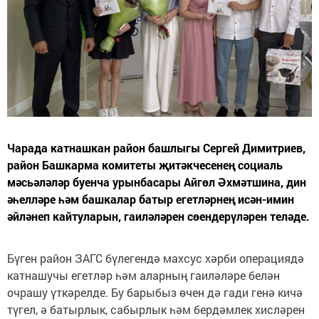
Чарада катнашкан район башлыгы Сергей Димитриев,
район Башкарма комитеты җитәкчесенең социаль
мәсьәләләр буенча урынбасары Айгөл Әхмәтшина, дин
әһелләре һәм башкалар батыр егетләрнең исән-имин
әйләнеп кайтуларын, гаиләләрен сөендерүләрен теләде.
Бүген район ЗАГС бүлегендә махсус хәрби операциядә
катнашучы егетләр һәм аларның гаиләләре белән
очрашу үткәрелде. Бу барыбыз өчен дә гади генә кичә
түгел, ә батырлык, сабырлык һәм бердәмлек хисләрен