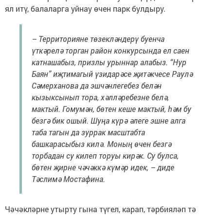
ял итү, балаларга уйнау өчен парк булдыру.
– Территорияне төзекләндерү буенча
үткәрелә торган район конкурсында ел саен
катнашабыз, приз­лы урыннар алабыз. “Нур
Баян” иҗти­магый үзидарәсе җитәкчесе Раулә
Сәмерханова да эшчәнлегебез белән
кызыксынып тора, хәлләребезне белә,
мактый. Гомумән, бөтен кеше мактый, һәм бу
безгә бик ошый. Шуңа күрә әлеге эшне алга
таба тагын да зуррак масштабта
башкарасыбыз килә. Моның өчен безгә
торбадан су килеп торуы кирәк. Су булса,
бөтен җирне чәчәккә күмәр идек, – диде
Тәслимә Мостафина.
Чәчәкләрне утырту гына түгел, карап, тәрбияләп тә