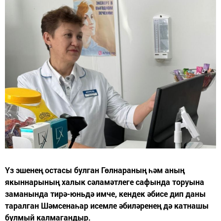
Үз эшенең остасы булган Гөлнараның һәм аның
якыннарының халык сәламәтлеге сафында торуына
заманында тирә-юньдә имче, кендек әбисе дип даны
таралган Шәмсенаһар исемле әбиләренең дә катнашы
булмый калмагандыр.