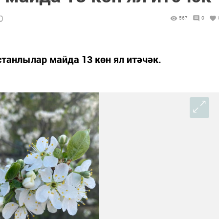
0
567
0
станлылар майда 13 көн ял итәчәк.