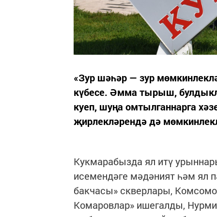
«Зур шәһәр — зур мөмкинлеклә
күбесе. Әмма тырыш, булдыкл
куеп, шуңа омтылганнарга хәзе
җирлекләрендә дә мөмкинлекл
Кукмарабызда ял итү урыннары
исемендәге мәдәният һәм ял п
бакчасы» скверлары, Комсомо
Комаровлар» ишегалды, Нурми