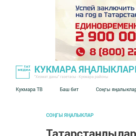
КУКМАРА ЯҢАЛЫКЛА
"Хезмәт даны" газетасы - Кукмара районы
Кукмара ТВ
Баш бит
Соңгы яңалыкла
СОҢГЫ ЯҢАЛЫКЛАР
Татарстанлылар 