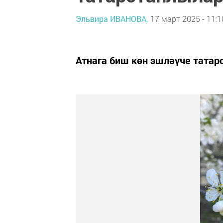
Эльвира ИВАНОВА,
17 март 2025 - 11:1
Атнага биш көн эшләүче татар