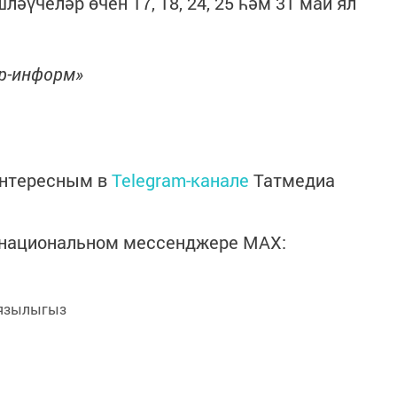
әүчеләр өчен 17, 18, 24, 25 һәм 31 май ял
ор-информ»
интересным в
Telegram-канале
Татмедиа
в национальном мессенджере MАХ:
язылыгыз