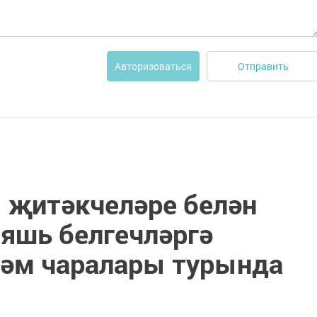
Отправить
Авторизоваться
 җитәкчеләре белән
 яшь белгечләргә
дәм чаралары турында