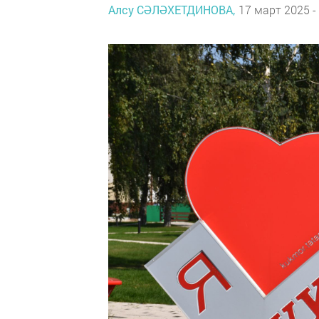
Алсу СӘЛӘХЕТДИНОВА,
17 март 2025 -