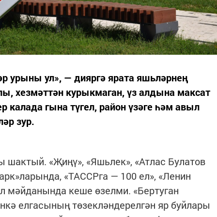
р урыны ул», — дияргә ярата яшьләрнең
ы, хезмәттән курыкмаган, үз алдына максат
р калада гына түгел, район үзәге һәм авыл
әр зур.
 шактый. «Җиңү», «Яшьлек», «Атлас Булатов
арк»ларында, «ТАССРга — 100 ел», «Ленин
л мәйданында кеше өзелми. «Бертуган
нкә елгасының төзекләндерелгән яр буйлары