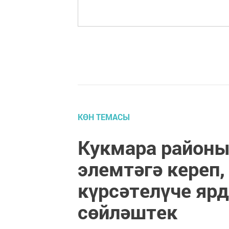
КӨН ТЕМАСЫ
Кукмара районы
элемтәгә кереп,
күрсәтелүче яр
сөйләштек