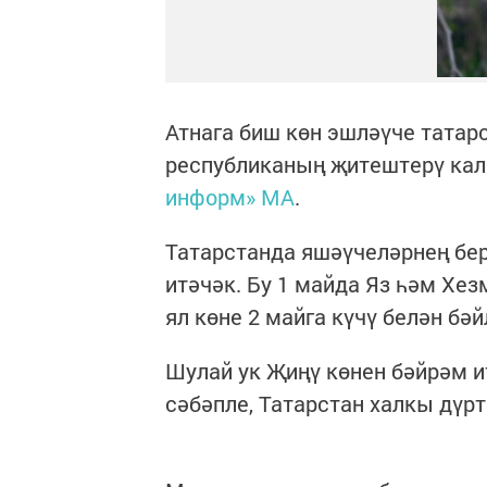
Атнага биш көн эшләүче татарс
республиканың җитештерү кал
информ» МА
.
Татарстанда яшәүчеләрнең бер
итәчәк. Бу 1 майда Яз һәм Хе
ял көне 2 майга күчү белән бәй
Шулай ук Җиңү көнен бәйрәм ит
сәбәпле, Татарстан халкы дүрт 