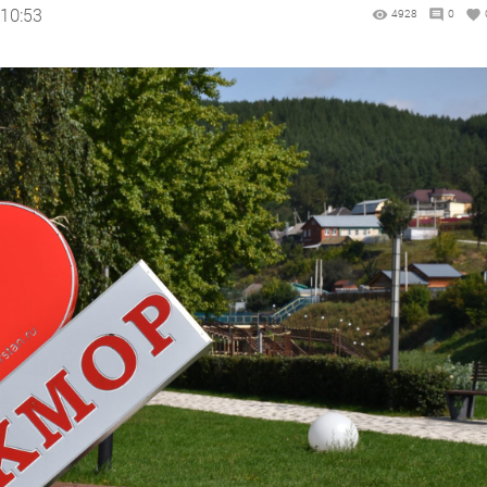
 10:53
4928
0