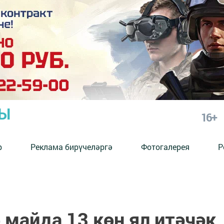
РЫ
16+
р
Реклама бирүчеләргә
Фотогалерея
Р
майда 13 көн ял итәчәк