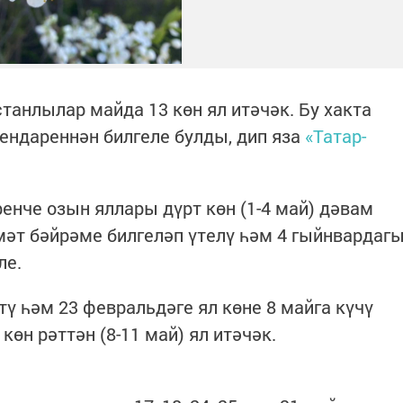
танлылар майда 13 көн ял итәчәк. Бу хакта
ендареннән билгеле булды, дип яза
«Татар-
енче озын яллары дүрт көн (1-4 май) дәвам
змәт бәйрәме билгеләп үтелү һәм 4 гыйнвардаг
ле.
ү һәм 23 февральдәге ял көне 8 майга күчү
көн рәттән (8-11 май) ял итәчәк.