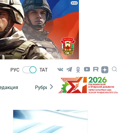
РУС
ТАТ
едакция
Рубрикалар