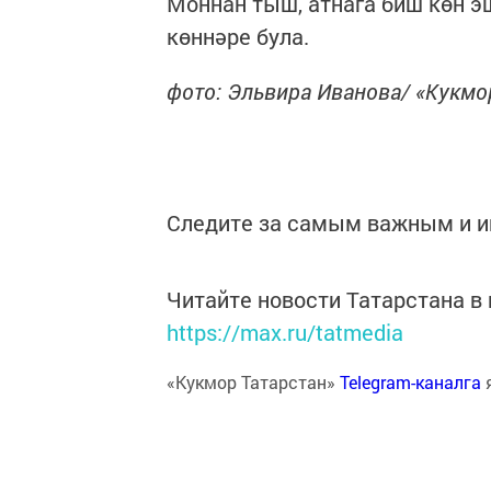
Моннан тыш, атнага биш көн эшл
көннәре була.
фото: Эльвира Иванова/ «Кукм
Следите за самым важным и 
Читайте новости Татарстана 
https://max.ru/tatmedia
«Кукмор Татарстан»
Telegram-каналга