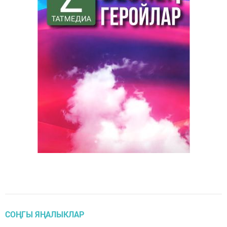
СОҢГЫ ЯҢАЛЫКЛАР