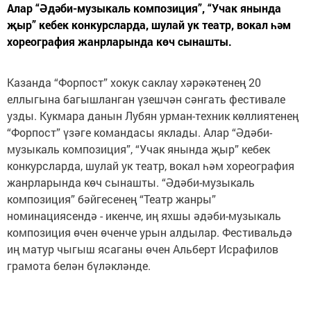
Алар “Әдәби-музыкаль композиция”, “Учак янында
җыр” кебек конкурсларда, шулай ук театр, вокал һәм
хореография жанрларында көч сынашты.
Казанда “Форпост” хокук саклау хәрәкәтенең 20
еллыгына багышланган үзешчән сәнгать фестивале
узды. Кукмара данын Лубян урман-техник көллиятенең
“Форпост” үзәге командасы яклады. Алар “Әдәби-
музыкаль композиция”, “Учак янында җыр” кебек
конкурсларда, шулай ук театр, вокал һәм хореография
жанрларында көч сынашты. “Әдәби-музыкаль
композиция” бәйгесенең “Театр жанры”
номинациясендә - икенче, иң яхшы әдәби-музыкаль
композиция өчен өченче урын алдылар. Фестивальдә
иң матур чыгыш ясаганы өчен Альберт Исрафилов
грамота белән бүләкләнде.