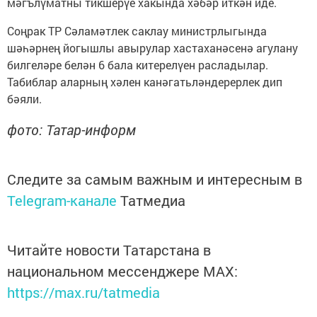
мәгълүматны тикшерүе хакында хәбәр иткән иде.
Соңрак ТР Сәламәтлек саклау министрлыгында
шәһәрнең йогышлы авырулар хастаханәсенә агулану
билгеләре белән 6 бала китерелүен расладылар.
Табиблар аларның хәлен канәгатьләндерерлек дип
бәяли.
фото: Татар-информ
Следите за самым важным и интересным в
Telegram-канале
Татмедиа
Читайте новости Татарстана в
национальном мессенджере MАХ:
https://max.ru/tatmedia