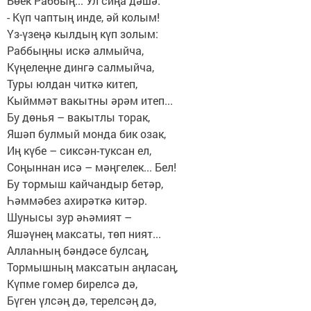
Бөек Раббың... Ул сиңа дәшә:
- Күп чаптың инде, әй колым!
Үз-үзеңә кылдың күп золым:
Раббыңны искә алмыйча,
Күңелеңне дингә салмыйча,
Туры юлдан читкә китеп,
Кыйммәт вакытны әрәм итеп...
Бу дөнья – вакытлы торак,
Яшәп булмый монда бик озак,
Иң күбе – сиксән-туксан ел,
Соңыннан исә – мәңгелек... Бел!
Бу тормыш кайчандыр бетәр,
Һәммәбез ахирәткә китәр.
Шунысы зур әһәмият –
Яшәүнең максаты, төп ният...
Аллаһның бәндәсе булсаң,
Тормышның максатын аңласаң,
Күпме гомер бирелсә дә,
Бүген үлсәң дә, терелсәң дә,