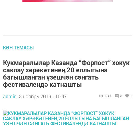
КӨН ТЕМАСЫ
Кукмаралылар Казанда “Форпост” хокук
саклау хәрәкәтенең 20 еллыгына
багышланган үзешчән сәнгать
фестивалендә катнашты
admin,
3 ноябрь 2019 - 10:47
1784
0
1