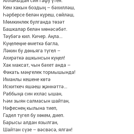
Аллаһыдан син гафу үтен.
Кем хакын боздың – бәхилләш,
Һәрберсе белән күреш, сөйләш,
Мөмкинлек булганда төзәт
Башкалар белән мөнәсәбәт.
Тәүбәгә кил. Кичер. Аңла...
Күңелеңне өметкә багла,
Ләкин бу дөньяга түгел –
Ахирәткә ашкынсын күңел!
Хак максат, чын бәхет анда –
Фәкать мәңгелек тормышында!
Иманлы кешене көтә
Искиткеч яшәеш җәннәттә...
Раббыңа син ихлас ышан,
Һәм зыян салмасын шайтан,
Нәфеснең кылына тиеп,
Гадел түгел бу хөкем, диеп.
Барысы алдан язылган,
Шайтан сүзе – вәсвәсә, ялган!