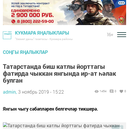
КУКМАРА ЯҢАЛЫКЛАРЫ
16+
"Хезмәт даны" газетасы - Кукмара районы
СОҢГЫ ЯҢАЛЫКЛАР
Татарстанда биш катлы йорттагы
фатирда чыккан янгында ир-ат һәлак
булган
admin,
3 ноябрь 2019 - 15:22
1454
0
0
Янгын чыгу сәбәпләрен белгечләр тикшерә.