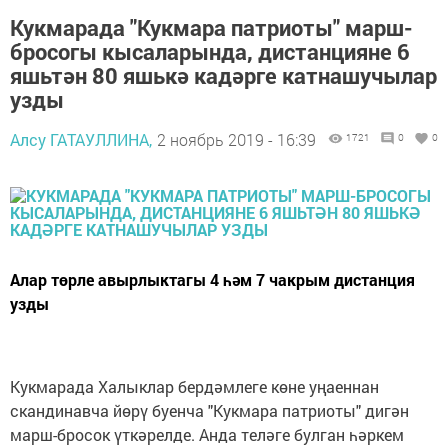
Кукмарада "Кукмара патриоты" марш-
бросогы кысаларында, дистанцияне 6
яшьтән 80 яшькә кадәрге катнашучылар
узды
Алсу ГАТАУЛЛИНА,
2 ноябрь 2019 - 16:39
1721
0
0
Алар төрле авырлыктагы 4 һәм 7 чакрым дистанция
узды
Кукмарада Халыклар бердәмлеге көне уңаеннан
скандинавча йөрү буенча "Кукмара патриоты" дигән
марш-бросок үткәрелде. Анда теләге булган һәркем