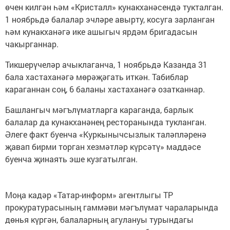
өчен килгән һәм «Кристалл» кунакханәсендә тукталган.
1 ноябрьдә балалар эчләре авырту, косуга зарланган
һәм кунакханәгә ике ашыгыч ярдәм бригадасын
чакырганнар.
Тикшерүчеләр ачыклаганча, 1 ноябрьдә Казанда 31
бала хастаханәгә мөрәҗәгать иткән. Табиблар
караганнан соң, 6 баланы хастаханәгә озатканнар.
Башлангыч мәгълүматларга караганда, барлык
балалар да кунакханәнең ресторанында тукланган.
Әлеге факт буенча «Куркынычсызлык таләпләренә
җавап бирми торган хезмәтләр күрсәтү» маддәсе
буенча җинаять эше кузгатылган.
Моңа кадәр «Татар-информ» агентлыгы ТР
прокуратурасының гаммәви мәгълүмат чараларында
дөнья күргән, балаларның агулануы турындагы