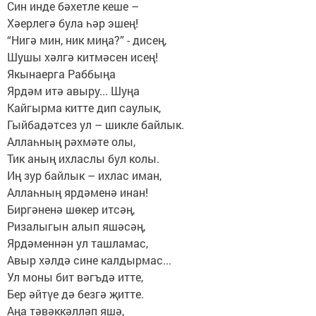
Син инде бәхетле кеше –
Хәерлегә була һәр эшең!
“Нигә мин, ник миңа?” - дисең,
Шушы хәлгә китмәсен исең!
Якынаерга Раббыңа
Ярдәм итә авыру... Шуңа
Кайгырма китте дип саулык,
Гыйбадәтсез ул – шикле байлык.
Аллаһның рәхмәте олы,
Тик аның ихласлы бул колы.
Иң зур байлык – ихлас иман,
Аллаһның ярдәменә инан!
Биргәненә шөкер итсәң,
Ризалыгын алып яшәсәң,
Ярдәменнән ул ташламас,
Авыр хәлдә сине калдырмас...
Ул моны бит вәгъдә итте,
Бер әйтүе дә безгә җитте.
Аңа тәвәккәлләп яшә,