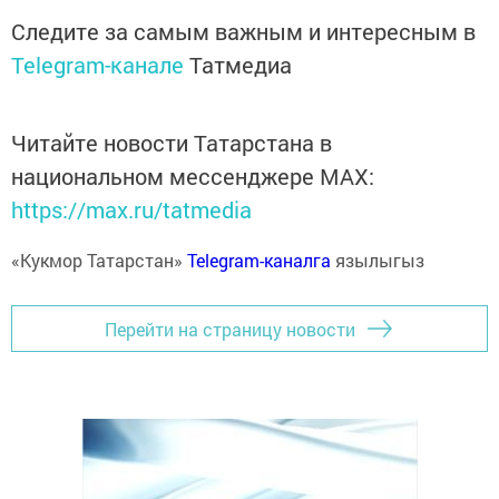
Следите за самым важным и интересным в
Telegram-канале
Татмедиа
Читайте новости Татарстана в
национальном мессенджере MАХ:
https://max.ru/tatmedia
«Кукмор Татарстан»
Telegram-каналга
язылыгыз
Перейти на страницу новости