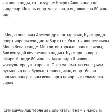
катнаша алды, хәтта күрше Нократ Аланыннан да
килделәр. Иң яшь спортчыга - өч, ә иң өлкәненә 80 яшь
иде.
- Миңа танышым Александр шалтыратып, Кукмарада
спорт чарасы уза дип хәбәр итте. Ул алты яшьлек кызы
Маша белән килде. Мин актив тормыш рәвеше яклы,
бик күп уңай кичерешләр алдым. Кукмаралыларга
афәрин! - диде 80 яшьлек Александр Шишкин. -
Физкультура ул - хәрәкәт. Әгәр сәламәтлегеңнең һәм
рухыңның нык булуын телисең икән, спорт белән
шөгыльләнергә һәм кешеләргә начарлык теләмәскә
кирәк.
Катнашучылар төрле авырлыктагы 4 һәм 7 чакрым