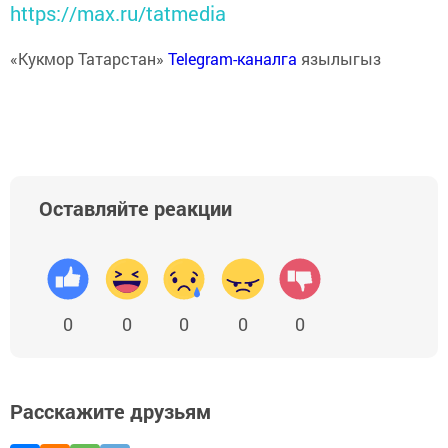
https://max.ru/tatmedia
«Кукмор Татарстан»
Telegram-каналга
язылыгыз
Оставляйте реакции
0
0
0
0
0
Расскажите друзьям