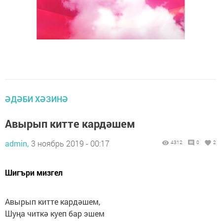
ӘДӘБИ ХӘЗИНӘ
Авырып китте кардәшем
admin,
3 ноябрь 2019 - 00:17
4312
0
2
Шигъри мизгел
Авырып китте кардәшем,
Шуңа читкә куеп бар эшем