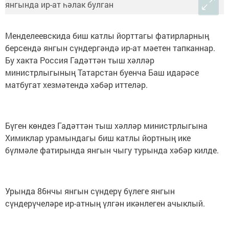
Менделеевскида биш катлы йорттагы фатирларның
берсендә янгын сүндергәндә ир-ат мәетен тапканнар.
Бу хакта Россия Гадәттән тыш хәлләр
министрлыгының Татарстан буенча Баш идарәсе
матбугат хезмәтендә хәбәр иттеләр.
Бүген көндез Гадәттән тыш хәлләр министрлыгына
Химиклар урамындагы биш катлы йортның ике
бүлмәле фатирында янгын чыгу турында хәбәр килде.
Урында 86нчы янгын сүндерү бүлеге янгын
сүндерүчеләре ир-атның үлгән икәнлеген ачыклый.