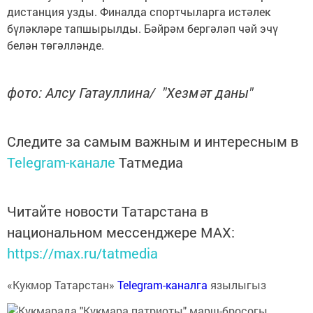
дистанция узды. Финалда спортчыларга истәлек
бүләкләре тапшырылды. Бәйрәм бергәләп чәй эчү
белән төгәлләнде.
фото: Алсу Гатауллина/ "Хезмәт даны"
Следите за самым важным и интересным в
Telegram-канале
Татмедиа
Читайте новости Татарстана в
национальном мессенджере MАХ:
https://max.ru/tatmedia
«Кукмор Татарстан»
Telegram-каналга
язылыгыз