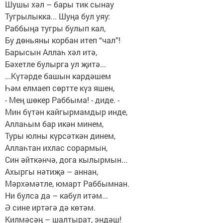
Шушы хәл – бары тик сынау
Тугрылыкка... Шуңа бул уяу:
Раббыңа тугры булып кал,
Бу дөньяны корбан итеп “чал”!
Барысын Аллаһ хәл итә,
Бәхетле булырга ул җитә...
...Күтәрде башын кардәшем
Һәм елмаеп сөртте күз яшен,
- Мең шөкер Раббыма! - диде. -
Мин бүтән кайгырмамдыр инде,
Аллаһым бар икән минем,
Туры юлны күрсәткән динем,
Аллаһтан ихлас сорармын,
Син әйткәнчә, дога кылырмын...
Ахыргы нәтиҗә – аннан,
Мәрхәмәтле, юмарт Раббымнан.
Ни булса да – кабул итәм...
Ә сине иртәгә дә көтәм.
Килмәсәң – шалтырат, эндәш!