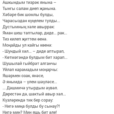
Ашкындым тизрәк янына –
Тынгы салам диеп җанына.
Хәбәре бик шомлы булды,
Чарасыздан күңелем тулды...
Дустымның хәле авыррак:
Яман шеш таптылар, диде... рак...
Тиз килеп җиттем өенә.
Моңайды ул кайгы көенә:
- Шундый хәл... – диде аптырап,
- Көтмәгәндә булдым бит харап...
Шушылай гыйбрәт алганчы
Уйлап карамадым моңарчы:
Яшәрмен озак, янәсе,
Ә янымда – үлем шәүләсе...
... Дәшмичә утырдым әүвәл.
Дөрестән дә, шактый авыр хәл...
Күзләрендә тик бер сорау:
- Нигә миңа булды бу сынау?!
Нигә мин? Мин яшь бит әле!