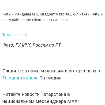
Янгын мәйданы биш квадрат метр тәшкил иткән. Янгын
чыгу сәбәпләрен белгечләр тикшерә.
Татар-информ
Фото: ГУ МЧС России по РТ
Следите за самым важным и интересным в
Telegram-канале
Татмедиа
Читайте новости Татарстана в
национальном мессенджере MАХ: