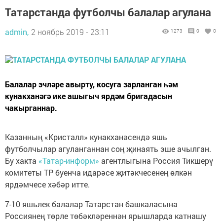
Татарстанда футболчы балалар агулана
admin,
2 ноябрь 2019 - 23:11
1273
0
0
Балалар эчләре авырту, косуга зарланган һәм
кунакханәгә ике ашыгыч ярдәм бригадасын
чакырганнар.
Казанның «Кристалл» кунакханәсендә яшь
футболчылар агуланганнан соң җинаять эше ачылган.
Бу хакта
«Татар-информ»
агентлыгына Россия Тикшерү
комитеты ТР буенча идарәсе җитәкчесенең өлкән
ярдәмчесе хәбәр итте.
7-10 яшьлек балалар Татарстан башкаласына
Россиянең төрле төбәкләреннән ярышларда катнашу