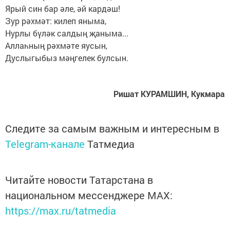
Ярый син бар әле, әй кардәш!
Зур рәхмәт: килеп яныма,
Нурлы бүләк салдың җаныма...
Аллаһның рәхмәте яусын,
Дуслыгыбыз мәңгелек булсын.
Ришат КУРАМШИН, Кукмара
Следите за самым важным и интересным в
Telegram-канале
Татмедиа
Читайте новости Татарстана в
национальном мессенджере MАХ:
https://max.ru/tatmedia