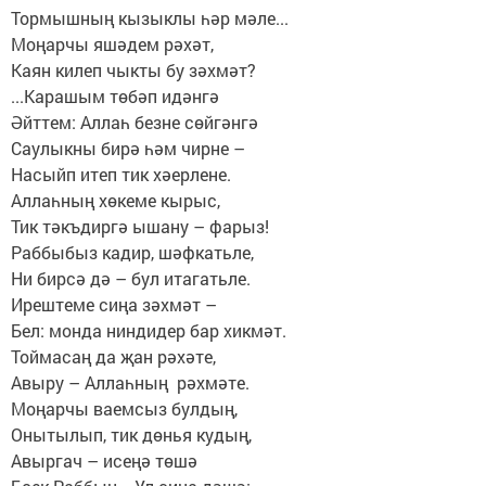
Тормышның кызыклы һәр мәле...
Моңарчы яшәдем рәхәт,
Каян килеп чыкты бу зәхмәт?
...Карашым төбәп идәнгә
Әйттем: Аллаһ безне сөйгәнгә
Саулыкны бирә һәм чирне –
Насыйп итеп тик хәерлене.
Аллаһның хөкеме кырыс,
Тик тәкъдиргә ышану – фарыз!
Раббыбыз кадир, шәфкатьле,
Ни бирсә дә – бул итагатьле.
Ирештеме сиңа зәхмәт –
Бел: монда ниндидер бар хикмәт.
Тоймасаң да җан рәхәте,
Авыру – Аллаһның рәхмәте.
Моңарчы ваемсыз булдың,
Онытылып, тик дөнья кудың,
Авыргач – исеңә төшә