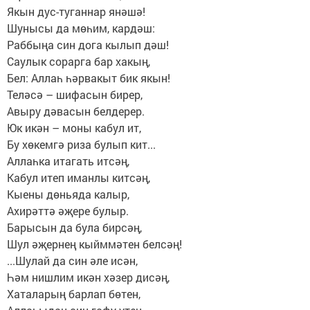
Якын дус-туганнар янәшә!
Шунысы да мөһим, кардәш:
Раббыңа син дога кылып дәш!
Саулык сорарга бар хакың,
Бел: Аллаһ һәрвакыт бик якын!
Теләсә – шифасын бирер,
Авыру дәвасын белдерер.
Юк икән – моны кабул ит,
Бу хөкемгә риза булып кит...
Аллаһка итагать итсәң,
Кабул итеп иманлы китсәң,
Кыены дөньяда калыр,
Ахирәттә әҗере булыр.
Барысын да була бирсәң,
Шул әҗернең кыйммәтен белсәң!
...Шулай да син әле исән,
Һәм нишлим икән хәзер дисәң,
Хаталарың барлап бөтен,