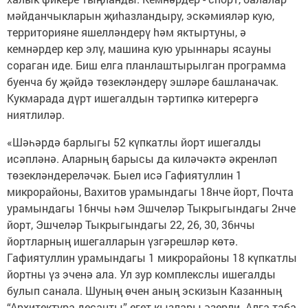
мәйданчыкларын җиhазландыру, эскәмияләр кую,
территорияне яшелләндерү hәм яктыртуны, ә
кемнәрдер кер элү, машина кую урыннары ясауны
сораган иде. Биш елга планлаштырылган программа
буенча бу җәйдә төзекләндерү эшләре башланачак.
Кукмарада дүрт ишегалдын тәртипкә китерергә
ниятлиләр.
«Шәһәрдә барлыгы 52 күпкатлы йорт ишегалды
исәпләнә. Аларның барысы да киләчәктә әкренләп
төзекләндереләчәк. Быел исә Гафиятуллин 1
микрорайоны, Вахитов урамындагы 18нче йорт, Почта
урамындагы 16нчы һәм Эшчеләр Тыкрыгындагы 2нче
йорт, Эшчеләр Тыкрыгындагы 22, 26, 30, 36нчы
йортларның ишегалларын үзгәрешләр көтә.
Гафиятуллин урамындагы 1 микрорайоны 18 күпкатлы
йортны үз эченә ала. Ул зур комплекслы ишегалды
булып санала. Шуның өчен аның эскизын Казанның
“Архитектура десанты” егет-кызлары әзерли. Алга таба