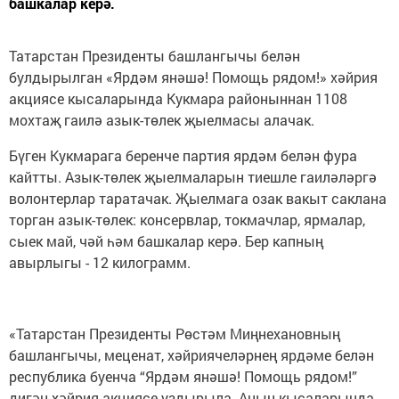
башкалар керә.
Татарстан Президенты башлангычы белән
булдырылган «Ярдәм янәшә! Помощь рядом!» хәйрия
акциясе кысаларында Кукмара районыннан 1108
мохтаҗ гаилә азык-төлек җыелмасы алачак.
Бүген Кукмарага беренче партия ярдәм белән фура
кайтты. Азык-төлек җыелмаларын тиешле гаиләләргә
волонтерлар таратачак. Җыелмага озак вакыт саклана
торган азык-төлек: консервлар, токмачлар, ярмалар,
сыек май, чәй һәм башкалар керә. Бер капның
авырлыгы - 12 килограмм.
«Татарстан Президенты Рөстәм Миңнехановның
башлангычы, меценат, хәйриячеләрнең ярдәме белән
республика буенча “Ярдәм янәшә! Помощь рядом!”
дигән хәйрия акциясе уздырыла. Аның кысаларында