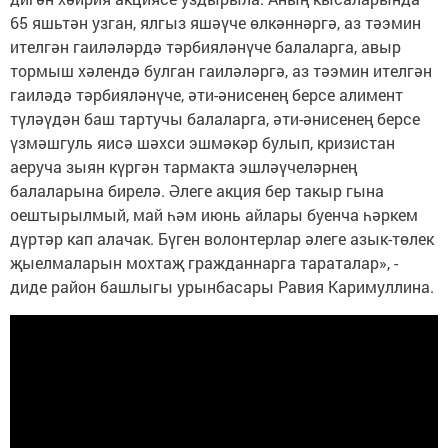
65 яшьтән узган, ялгыз яшәүче өлкәннәргә, аз тәэмин
ителгән гаиләләрдә тәрбияләнүче балаларга, авыр
тормыш хәлендә булган гаиләләргә, аз тәэмин ителгән
гаиләдә тәрбияләнүче, әти-әнисенең берсе алимент
түләүдән баш тартучы балаларга, әти-әнисенең берсе
үзмәшгуль яисә шәхси эшмәкәр булып, кризистан
аеруча зыян күргән тармакта эшләүчеләрнең
балаларына бирелә. Әлеге акция бер такыр гына
оештырылмый, май һәм июнь айлары буенча һәркем
дүртәр кап алачак. Бүген волонтерлар әлеге азык-төлек
җыелмаларын мохтаҗ гражданнарга тараталар», -
диде район башлыгы урынбасары Равия Каримуллина.