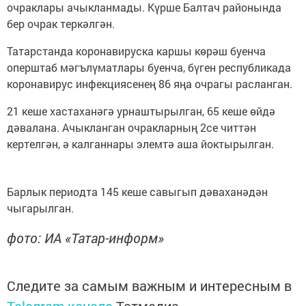
очраклары ачыкланмады. Күрше Балтач районында
бер очрак теркәлгән.
Татарстанда коронавируска каршы көрәш буенча
оперштаб мәгълүматлары буенча, бүген республикада
коронавирус инфекциясенең 86 яңа очрагы расланган.
21 кеше хастаханәгә урнаштырылган, 65 кеше өйдә
дәвалана. Ачыкланган очракларның 2се читтән
кертелгән, ә калганнары элемтә аша йоктырылган.
Барлык периодта 145 кеше савыгып дәваханәдән
чыгарылган.
фото: ИА «Татар-информ»
Следите за самым важным и интересным в