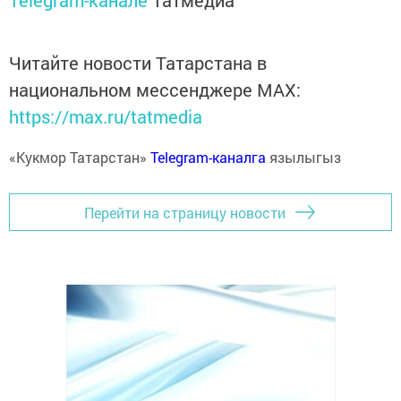
Telegram-канале
Татмедиа
Читайте новости Татарстана в
национальном мессенджере MАХ:
https://max.ru/tatmedia
«Кукмор Татарстан»
Telegram-каналга
язылыгыз
Перейти на страницу новости