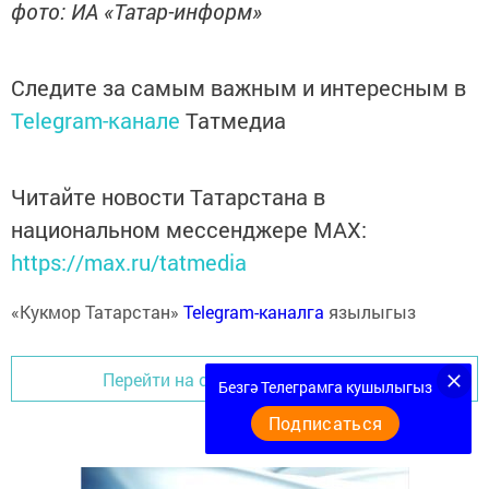
фото: ИА «Татар-информ»
Следите за самым важным и интересным в
Telegram-канале
Татмедиа
Читайте новости Татарстана в
национальном мессенджере MАХ:
https://max.ru/tatmedia
«Кукмор Татарстан»
Telegram-каналга
язылыгыз
Перейти на страницу новости
Безгә Телеграмга кушылыгыз
Подписаться