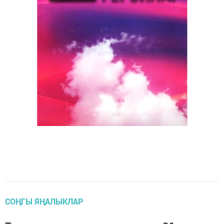
СОҢГЫ ЯҢАЛЫКЛАР