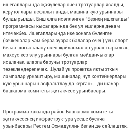
ишегалларында җәяүлеләр өчен тротуарлар ясалды,
керү юллары асфальтланды, машина кую урыннары
булдырылды. Биш елга исәпләнгән “Безнең ишегалды”
программасы кысаларында без ул эшләрне дәвам
итәчәкбез. Ишегалларында ике зонага бүленгән
(кечкенәләр һәм бераз зуррак балалар өчен) уен, спорт
белән шөгыльләнү өчен җайланмалар урнаштырылган,
махсус кер элү урыннары булган мәйданчыклар
ясалачак, аларга баручы тротуарлар
төзекләндереләчәк. Шулай ук проектка яктырткыч
лампалар урнаштыру, машиналар, чүп контейнерлары
кую урыннарын асфальтлау да кергән», - ди шәһәр
башкарма комитеты җитәкчесе урынбасары.
Программа хакында район Башкарма комитеты
җитәкчесенең инфраструктура үсеше буенча
урынбасары Рөстәм Әхмәдуллин белән дә сөйләштек.