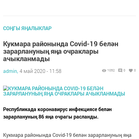
СОҢГЫ ЯҢАЛЫКЛАР
Кукмара районында Covid-19 белән
зарарлануның яңа очраклары
ачыкланмады
admin,
4 май 2020 - 11:58
1052
0
0
Республикада коронавирус инфекциясе белән
зарарлануның 86 яңа очрагы расланды.
Кукмара районында Covid-19 белән зарарлануның яңа