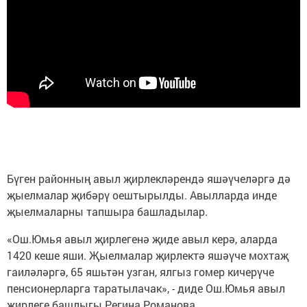
Бүген районның авыл җирлекләрендә яшәүчеләргә дә
җыелмалар җибәрү оештырылды. Авылларда инде
җыелмаларны тапшыра башладылар.
«Ош.Юмья авыл җирлегенә җиде авыл керә, аларда
1420 кеше яши. Җыелмалар җирлектә яшәүче мохтаҗ
гаиләләргә, 65 яшьтән узган, ялгыз гомер кичерүче
пенсионерларга таратылачак», - диде Ош.Юмья авыл
җирлеге башлыгы Регина Романова.