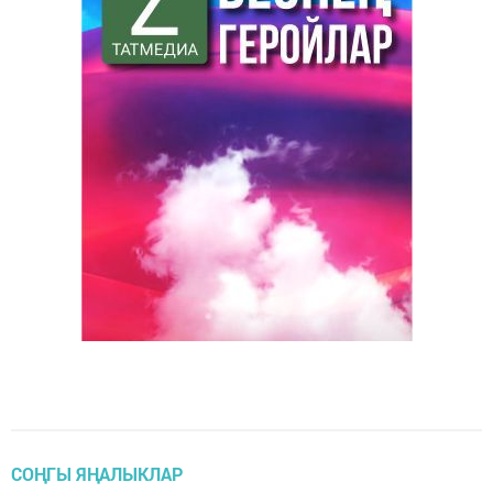
СОҢГЫ ЯҢАЛЫКЛАР