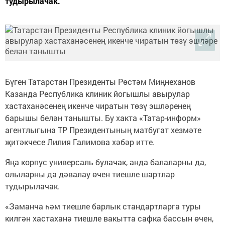
тудырылачак.
Бүген Татарстан Президенты Рөстәм Миңнеханов
Казанда Республика клиник йогышлы авырулар
хастаханәсенең икенче чиратын төзү эшләренең
барышы белән танышты. Бу хакта «Татар-информ»
агентлыгына ТР Президентының матбугат хезмәте
җитәкчесе Лилия Галимова хәбәр итте.
Яңа корпус универсаль булачак, анда балаларны да,
олыларны да дәвалау өчен тиешле шартлар
тудырылачак.
«Заманча һәм тиешле барлык стандартларга туры
килгән хастаханә тиешле вакытта сафка бассын өчен,