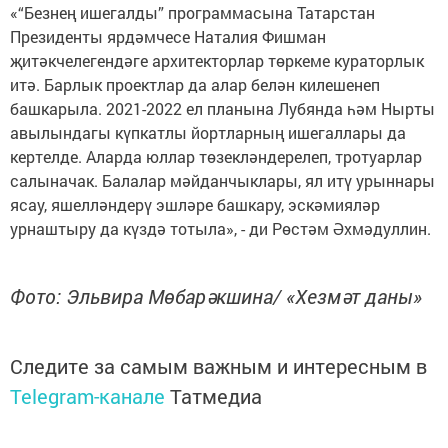
«“Безнең ишегалды” программасына Татарстан
Президенты ярдәмчесе Наталия Фишман
җитәкчелегендәге архитекторлар төркеме кураторлык
итә. Барлык проектлар да алар белән килешенеп
башкарыла. 2021-2022 ел планына Лубянда һәм Нырты
авылындагы күпкатлы йортларның ишегаллары да
кертелде. Аларда юллар төзекләндерелеп, тротуарлар
салыначак. Балалар мәйданчыклары, ял итү урыннары
ясау, яшелләндерү эшләре башкару, эскәмияләр
урнаштыру да күздә тотыла», - ди Рөстәм Әхмәдуллин.
Фото: Эльвира Мөбарәкшина/ «Хезмәт даны»
Следите за самым важным и интересным в
Telegram-канале
Татмедиа