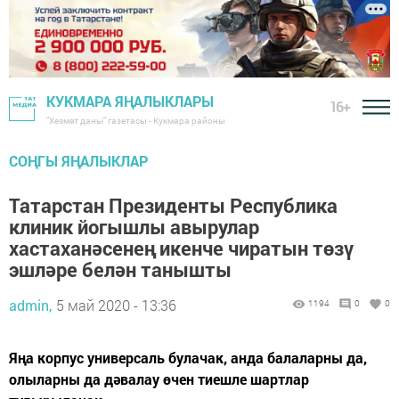
КУКМАРА ЯҢАЛЫКЛАРЫ
16+
"Хезмәт даны" газетасы - Кукмара районы
СОҢГЫ ЯҢАЛЫКЛАР
Татарстан Президенты Республика
клиник йогышлы авырулар
хастаханәсенең икенче чиратын төзү
эшләре белән танышты
admin,
5 май 2020 - 13:36
1194
0
0
Яңа корпус универсаль булачак, анда балаларны да,
олыларны да дәвалау өчен тиешле шартлар