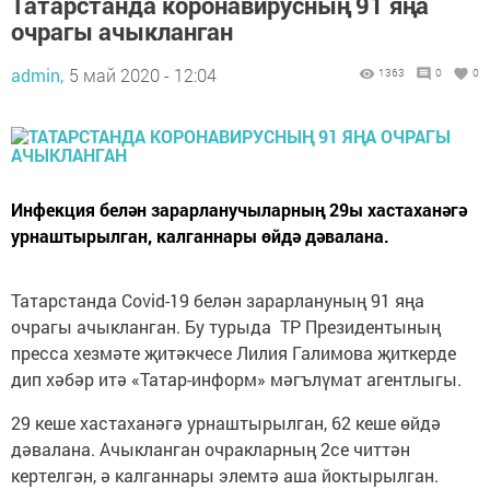
Татарстанда коронавирусның 91 яңа
очрагы ачыкланган
admin,
5 май 2020 - 12:04
1363
0
0
Инфекция белән зарарланучыларның 29ы хастаханәгә
урнаштырылган, калганнары өйдә дәвалана.
Татарстанда Covid-19 белән зарарлануның 91 яңа
очрагы ачыкланган. Бу турыда ТР Президентының
пресса хезмәте җитәкчесе Лилия Галимова җиткерде
дип хәбәр итә «Татар-информ» мәгълүмат агентлыгы.
29 кеше хастаханәгә урнаштырылган, 62 кеше өйдә
дәвалана. Ачыкланган очракларның 2се читтән
кертелгән, ә калганнары элемтә аша йоктырылган.