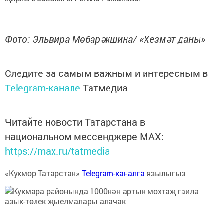
Фото: Эльвира Мөбарәкшина/ «Хезмәт даны»
Следите за самым важным и интересным в
Telegram-канале
Татмедиа
Читайте новости Татарстана в
национальном мессенджере MАХ:
https://max.ru/tatmedia
«Кукмор Татарстан»
Telegram-каналга
язылыгыз