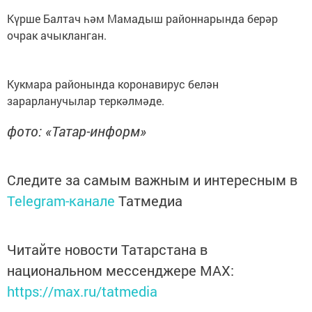
Күрше Балтач һәм Мамадыш районнарында берәр
очрак ачыкланган.
Кукмара районында коронавирус белән
зарарланучылар теркәлмәде.
фото: «Татар-информ»
Следите за самым важным и интересным в
Telegram-канале
Татмедиа
Читайте новости Татарстана в
национальном мессенджере MАХ:
https://max.ru/tatmedia