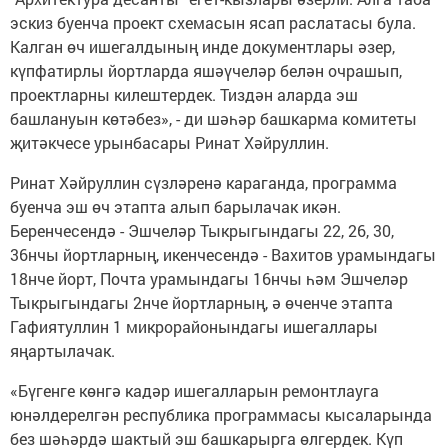
эскиз буенча проект схемасын ясап раслатасы була.
Калган өч ишегалдының инде документлары әзер,
күпфатирлы йортларда яшәүчеләр белән очрашып,
проектларны килештердек. Тиздән аларда эш
башлануын көтәбез», - ди шәһәр башкарма комитеты
җитәкчесе урынбасары Ринат Хәйруллин.
Ринат Хәйруллин сүзләренә караганда, программа
буенча эш өч этапта алып барылачак икән.
Беренчесендә - Эшчеләр Тыкрыгындагы 22, 26, 30,
36нчы йортларның, икенчесендә - Вахитов урамындагы
18нче йорт, Почта урамындагы 16нчы һәм Эшчеләр
Тыкрыгындагы 2нче йортларның, ә өченче этапта
Гафиятуллин 1 микрорайонындагы ишегаллары
яңартылачак.
«Бүгенге көнгә кадәр ишегалларын ремонтлауга
юнәлдерелгән республика программасы кысаларында
без шәһәрдә шактый эш башкарырга өлгердек. Күп