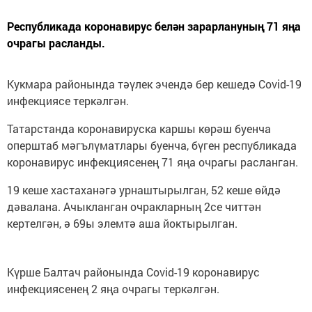
Республикада коронавирус белән зарарлануның 71 яңа
очрагы расланды.
Кукмара районында тәүлек эчендә бер кешедә Covid-19
инфекциясе теркәлгән.
Татарстанда коронавируска каршы көрәш буенча
оперштаб мәгълүматлары буенча, бүген республикада
коронавирус инфекциясенең 71 яңа очрагы расланган.
19 кеше хастаханәгә урнаштырылган, 52 кеше өйдә
дәвалана. Ачыкланган очракларның 2се читтән
кертелгән, ә 69ы элемтә аша йоктырылган.
Күрше Балтач районында Covid-19 коронавирус
инфекциясенең 2 яңа очрагы теркәлгән.