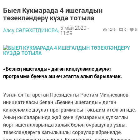
Быел Кукмарада 4 ишегалдын
төзекләндерү күздә тотыла
5 май 2020 -
Алсу СӘЛӘХЕТДИНОВА,
1246
0
0
11:59
«Безнең ишегалды» дигән киңкүләмле дәүләт
программа буенча эш өч этапта алып барылачак.
Узган ел Татарстан Президенты Рөстәм Миңнеханов
инициативасы белән «Безнең ишегалды» дигән
киңкүләмле дәүләт программасы тәкъдим ителгән иде.
Аның кысаларында җәй көне Кукмараның күпкатлы
йорт ишегалларында халык белән очрашулар узды,
төзекләндерүгә кагылышлы сораулар өйрәнелде,
халык фикере тыңланды. Кемнәрдер - спорт, балалар