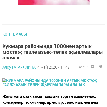
КӨН ТЕМАСЫ
Кукмара районында 1000нән артык
мохтаҗ гаилә азык-төлек җыелмалары
алачак
Алсу ГАТАУЛЛИНА,
4 май 2020 - 11:47
2319
2
1
Җыелмага озак вакыт саклана торган азык-төлек:
консервлар, токмачлар, ярмалар, сыек май, чәй һәм