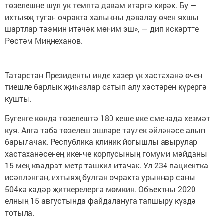
төзелешне шул ук темпта дәвам итәргә кирәк. Бу —
ихтыяҗ туган очракта халыкны дәвалау өчен яхшы
шартлар тәэмин итәчәк мөһим эш», — дип искәртте
Рөстәм Миңнеханов.
Татарстан Президенты инде хәзер үк хастаханә өчен
тиешле барлык җиһазлар сатып алу хәстәрен күрергә
кушты.
Бүгенге көндә төзелештә 180 кеше ике сменада хезмәт
куя. Алга таба төзелеш эшләре тәүлек әйләнәсе алып
барылачак. Республика клиник йогышлы авырулар
хастаханәсенең икенче корпусының гомуми мәйданы
15 мең квадрат метр тәшкил итәчәк. Ул 234 пациентка
исәпләнгән, ихтыяҗ булган очракта урыннар саны
504кә кадәр җиткерелергә мөмкин. Объектны 2020
елның 15 августында файдалануга тапшыру күздә
тотыла.