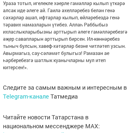
Ураза тотып, игелекле хәерле гамәлләр кылып үткәрә
алсак иде әлеге ай. Гаилә әхелләребез белән генә
сәхәрләр ашап, ифтарлар кылып, өйләребездә генә
тәравих намазларын үтибез. Аллаһ Раббыбыз
ихласлыкларыбызны арттырып әлеге гамәлләребезгә
әҗер савапларын арттырып бирсен. Ил-көннәребез
тыныч булсын, хавеф-хәтәрләр безне читләтеп узсын.
Авырмагыз, сау-сәләмәт булыгыз! Рамазан ае
һәрберебезгә шатлык куанычларны мул итеп
китерсен!».
Следите за самым важным и интересным в
Telegram-канале
Татмедиа
Читайте новости Татарстана в
национальном мессенджере MАХ: