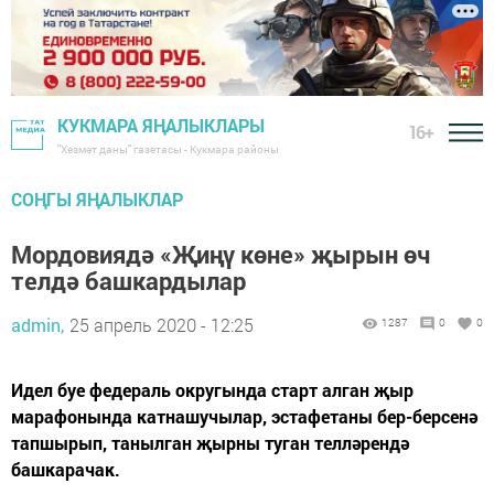
КУКМАРА ЯҢАЛЫКЛАРЫ
16+
"Хезмәт даны" газетасы - Кукмара районы
СОҢГЫ ЯҢАЛЫКЛАР
Мордовиядә «Җиңү көне» җырын өч
телдә башкардылар
admin,
25 апрель 2020 - 12:25
1287
0
0
Идел буе федераль округында старт алган җыр
марафонында катнашучылар, эстафетаны бер-берсенә
тапшырып, танылган җырны туган телләрендә
башкарачак.