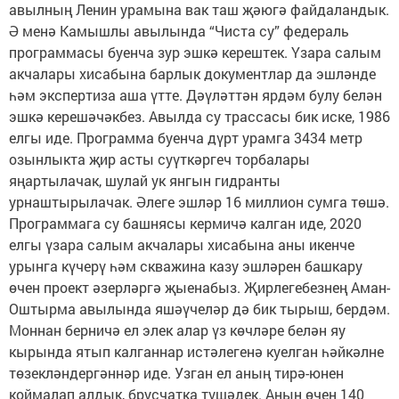
авылның Ленин урамына вак таш җәюгә файдаландык.
Ә менә Камышлы авылында “Чиста су” федераль
программасы буенча зур эшкә керештек. Үзара салым
акчалары хисабына барлык документлар да эшләнде
һәм экспертиза аша үтте. Дәүләттән ярдәм булу белән
эшкә керешәчәкбез. Авылда су трассасы бик иске, 1986
елгы иде. Программа буенча дүрт урамга 3434 метр
озынлыкта җир асты суүткәргеч торбалары
яңартылачак, шулай ук янгын гидранты
урнаштырылачак. Әлеге эшләр 16 миллион сумга төшә.
Программага су башнясы кермичә калган иде, 2020
елгы үзара салым акчалары хисабына аны икенче
урынга күчерү һәм скважина казу эшләрен башкару
өчен проект әзерләргә җыенабыз. Җирлегебезнең Аман-
Оштырма авылында яшәүчеләр дә бик тырыш, бердәм.
Моннан берничә ел элек алар үз көчләре белән яу
кырында ятып калганнар истәлегенә куелган һәйкәлне
төзекләндергәннәр иде. Узган ел аның тирә-юнен
коймалап алдык, брусчатка түшәдек. Аның өчен 140