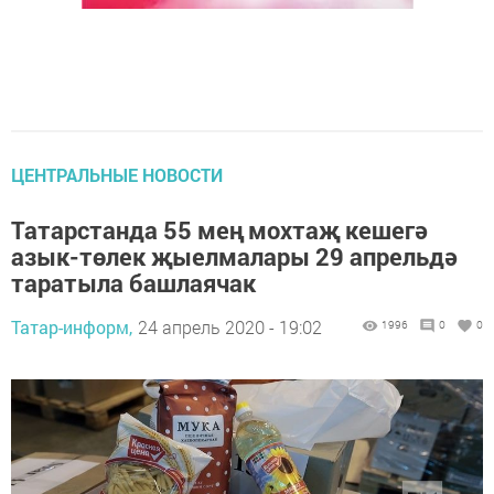
ЦЕНТРАЛЬНЫЕ НОВОСТИ
Татарстанда 55 мең мохтаҗ кешегә
азык-төлек җыелмалары 29 апрельдә
таратыла башлаячак
Татар-информ,
24 апрель 2020 - 19:02
1996
0
0