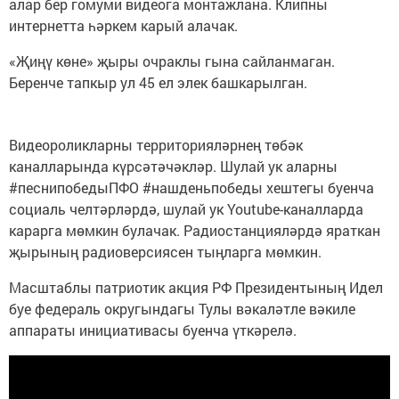
алар бер гомуми видеога монтажлана. Клипны
интернетта һәркем карый алачак.
«Җиңү көне» җыры очраклы гына сайланмаган.
Беренче тапкыр ул 45 ел элек башкарылган.
Видеороликларны территорияләрнең төбәк
каналларында күрсәтәчәкләр. Шулай ук аларны
#песнипобедыПФО #нашденьпобеды хештегы буенча
социаль челтәрләрдә, шулай ук Youtube-каналларда
карарга мөмкин булачак. Радиостанцияләрдә яраткан
җырының радиоверсиясен тыңларга мөмкин.
Масштаблы патриотик акция РФ Президентының Идел
буе федераль округындагы Тулы вәкаләтле вәкиле
аппараты инициативасы буенча үткәрелә.