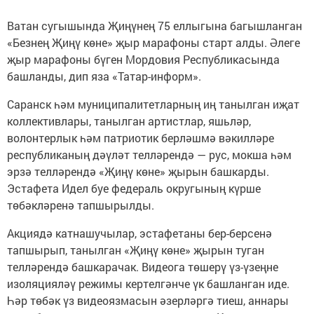
Ватан сугышында Җиңүнең 75 еллыгына багышланган
«Безнең Җиңү көне» җыр марафоны старт алды. Әлеге
җыр марафоны бүген Мордовия Республикасында
башланды, дип яза «Татар-информ».
Саранск һәм муниципалитетларның иң танылган иҗат
коллективлары, танылган артистлар, яшьләр,
волонтерлык һәм патриотик берләшмә вәкилләре
республиканың дәүләт телләрендә — рус, мокша һәм
эрзә телләрендә «Җиңү көне» җырын башкарды.
Эстафета Идел буе федераль округының күрше
төбәкләренә тапшырылды.
Акциядә катнашучылар, эстафетаны бер-берсенә
тапшырып, танылган «Җиңү көне» җырын туган
телләрендә башкарачак. Видеога төшерү үз-үзеңне
изоляцияләү режимы кертелгәнче үк башланган иде.
Һәр төбәк үз видеоязмасын әзерләргә тиеш, аннары