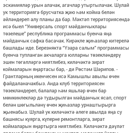
эскәмияләр урын алачак, агачлар утыртылачак. Шулай
ук территориягә брусчатка җәю һәм койма белән
әйләндереп алу планы да бар. Мәктәп территориясендә
исә быел “Универсаль спорт мәйданчыклары
төзелеше” республика программасы буенча яңа
мәйданчык сафка басачак. Кирәкле җиһазлар китерелә
башлады иде. Березнякта “Үзара салым” программасы
буенча тупланган акчаларга юлларны төзекләндерү
эшен төгәлләргә ниятлибез, киләчәктә зират
коймаларын яңартасы бар, - ди Рөстәм Шәрипов. -
Грантларның икенчесен исә Камышлы авылы өчен
файдаланачакбыз. Анда клуб территориясен
төзекләндереп, балалар һәм яшьләр өчен бар
мөмкинлекләр дә тудырылган мәйданчык ясап, спорт
белән шөгыльләнү өчен җиһазлар урнаштырырга
җыенабыз. Шулай ук киләчәктә әлеге авылда яңа су
башнясы куярга, күперне ремонтларга, зират
коймаларын яңартырга ниятлибез. Киләчәктә дәүләт