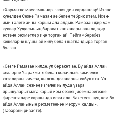
«Хөрмәтле мөселманнар, газиз дин кардәшләр! Ихлас
күңелдән Сезне Рамазан ае белән тәбрик итәм. Исән-
имин әлеге айны каршы ала алдык. Рамазан җир һәм
күкләр Хуҗасының бәракәт капкалары ачыла, җир
өстенә рәхмәтләр иңә торган ай. Пәйгамбәребез
кешеләрне шушы ай килү белән шатландыра торган
булган.
«Сезгә Рамазан килде, ул бәракәт ае. Бу айда Аллаһ
сезләрне Үз рәхмәте белән колачлый, кимчелек-
хаталарны кичерә, кылган догаларны кабул итә. Ул
айда Аллаһ сезнең изгелек кылуда үзара
ярышуларыгызга карый һәм сезнең исемнәрегезне
фәрештәләре каршында искә ала. Бәхетсез шул, кем бу
айда Аллаһының рәхмәтеннән мәхрум калды».
(Табәрани риваяте).