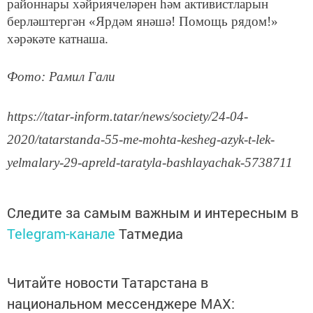
районнары хәйриячеләрен һәм активистларын
берләштергән «Ярдәм янәшә! Помощь рядом!»
хәрәкәте катнаша.
Фото: Рамил Гали
https://tatar-inform.tatar/news/society/24-04-
2020/tatarstanda-55-me-mohta-kesheg-azyk-t-lek-
yelmalary-29-apreld-taratyla-bashlayachak-5738711
Следите за самым важным и интересным в
Telegram-канале
Татмедиа
Читайте новости Татарстана в
национальном мессенджере MАХ: