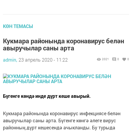
КӨН ТЕМАСЫ
Кукмара районында коронавирус белән
авыручылар саны арта
admin,
23 апрель 2020 - 11:22
2021
0
0
Бүгенге көндә инде дүрт кеше авырый.
Кукмара районында коронавирус инфекциясе белән
авыручылар саны арта. Бүгенге көнгә әлеге вирус
районның дүрт кешесендә ачыкланды. Бу турыда