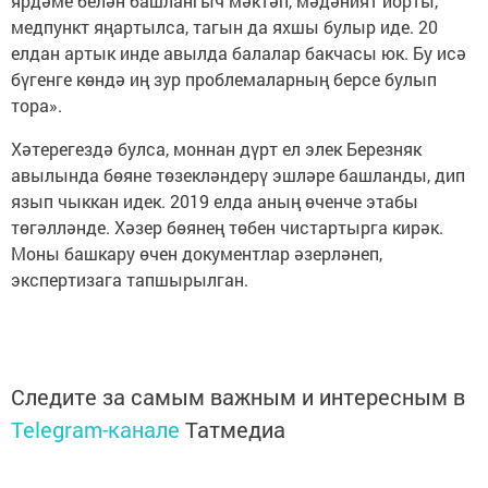
ярдәме белән башлангыч мәктәп, мәдәният йорты,
медпункт яңартылса, тагын да яхшы булыр иде. 20
елдан артык инде авылда балалар бакчасы юк. Бу исә
бүгенге көндә иң зур проблемаларның берсе булып
тора».
Хәтерегездә булса, моннан дүрт ел элек Березняк
авылында бөяне төзекләндерү эшләре башланды, дип
язып чыккан идек. 2019 елда аның өченче этабы
төгәлләнде. Хәзер бөянең төбен чистартырга кирәк.
Моны башкару өчен документлар әзерләнеп,
экспертизага тапшырылган.
Следите за самым важным и интересным в
Telegram-канале
Татмедиа