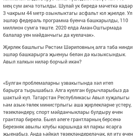
мең сум акча тотылды. Шулай ук биредә мәчеткә кадәр
3 чакрым 44 метр озынлыктагы асфальт юл җәелде. Ул
эшләр федераль программа буенча башкарылды, 110
миллион сумга төште. 2020 елда Аман-Оштырмада
балалар уен мәйданчыгы да куелачак».
Җирлек башлыгы Рөстәм Шәриповның алга таба нинди
эшләр башкарырга җыенуы белән дә кызыксындык.
Авыл халкын ниләр борчый икән?
«Булган проблемаларны үзвакытында хәл итеп
барырга тырышабыз. Алга куелган бурычларыбыз да
шактый күп. Татарстан Республикасы Авыл хуҗалыгы
һәм азык-төлек министрлыгы аша җирлекләрне үстерү,
төзекләндерү, спорт мәйданчыклары булдыру өчен
грантлар бирелә. Быел әлеге грантларның берсенә
Березняк авылы клубы каршында ял паркы ясарга
җыенабыз. Анда һәйкәл төзекләндереләчәк, ял итү өчен