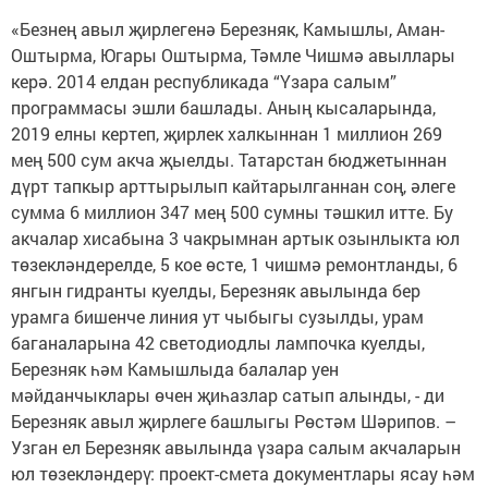
«Безнең авыл җирлегенә Березняк, Камышлы, Аман-
Оштырма, Югары Оштырма, Тәмле Чишмә авыллары
керә. 2014 елдан республикада “Үзара салым”
программасы эшли башлады. Аның кысаларында,
2019 елны кертеп, җирлек халкыннан 1 миллион 269
мең 500 сум акча җыелды. Татарстан бюджетыннан
дүрт тапкыр арттырылып кайтарылганнан соң, әлеге
сумма 6 миллион 347 мең 500 сумны тәшкил итте. Бу
акчалар хисабына 3 чакрымнан артык озынлыкта юл
төзекләндерелде, 5 кое өсте, 1 чишмә ремонтланды, 6
янгын гидранты куелды, Березняк авылында бер
урамга бишенче линия ут чыбыгы сузылды, урам
баганаларына 42 светодиодлы лампочка куелды,
Березняк һәм Камышлыда балалар уен
мәйданчыклары өчен җиһазлар сатып алынды, - ди
Березняк авыл җирлеге башлыгы Рөстәм Шәрипов. –
Узган ел Березняк авылында үзара салым акчаларын
юл төзекләндерү: проект-смета документлары ясау һәм