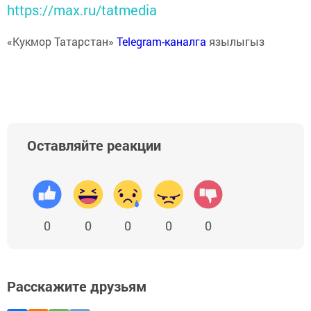
https://max.ru/tatmedia
«Кукмор Татарстан»
Telegram-каналга
язылыгыз
Оставляйте реакции
0
0
0
0
0
Расскажите друзьям