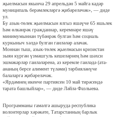
җыелмасын якынча 29 апрельдән 5 майга кадәр
муниципаль берәмлекләргә җибәреләчәк», — диде
ул.
Бу азык-төлек җыелмасын ялгыз яшәүче 65 яшьлек
һәм өлкәнрәк гражданнар, керемнәре яшәү
минимумыннан түбәнрәк булган һәм социаль
куркыныч хәлдә булган гаиләләр алачак.
Моннан тыш, азык-төлек җыелмасын кризистан
зыян күргән үзмәшгуль кешеләрнең һәм шәхси
эшмәкәрләр гаиләләренә, аз керемле гаиләдә (ата-
ананың берсе алимент түләми) тәрбияләнүче
балаларга җибәреләчәк.
«Ярдәмнең икенче партиясен 10 май тирәсендә
тарата башлыйлар», — диде Ләйлә Фазлыева.
Программаны гамәлгә ашыруда республика
волонтерлар хәрәкәте, Татарстанның барлык