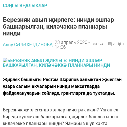
СОҢГЫ ЯҢАЛЫКЛАР
Березняк авыл җирлеге: нинди эшләр
башкарылган, киләчәккә планнары
нинди
23 апрель 2020 -
Алсу СӘЛӘХЕТДИНОВА,
1241
0
1
14:06
Җирлек башлыгы Рөстәм Шәрипов халыктан җыелган
үзара салым акчаларын нинди максатларда
файдалануларын сөйләде, грантларга да тукталды.
Березняк җирлегендә хәлләр ничегрәк икән? Узган ел
биредә күпме эш башкарылган, җирлек башлыгының
киләчәккә планнары нинди? Язмабыз шул хакта.