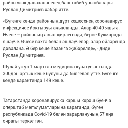
район үзәк дәваханәсенең баш табиб урынбасары
Руслан Димитриев хәбәр итте.
«Бүгенге көндә районның дүрт кешесенең коронавирус
инфекциясе йоктыруы ачыкланды. Алар 40-49 яшьтә.
Өчесе – районның авыл җирлегендә, берсе Кукмарада
яшәүче. Өчесе вахта белән эшләүчеләр, алар өйләрендә
дәвалана. Ә бер кеше Казанга җибәрелде», - диде
Руслан Димитриев.
Шулай ук ул 1 марттан медицина күзәтүе астында
300дән артык кеше булуны да билгеләп үтте. Бүгенге
көндә карантинда 149 кеше.
Татарстанда коронавируска каршы көрәш буенча
оперштаб мәгълүматларына караганда, бүген
республикада Covid-19 белән зарарлануның 57 яңа
очрагы теркәлгән.