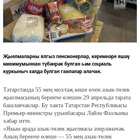
Җыелмаларны ялгыз пенсионерлар, керемнәре яшәү
минимумыннан түбәнрәк булган һәм социаль
куркыныч хәлдә булган гаиләләр алачак.
Татарстанда 55 мең мохтаҗ кеше өчен азык-төлек
җыелмасының беренче өлешен 29 апрельдә тарата
башлаячаклар. Бу хакта Татарстан Республикасы
Премьер-министры урынбасары Ләйлә Фазлыева
хәбәр итте.
«Якын арада азык-төлек җыелмасы әзерләнәчәк.
Аның беренче өлеше — 55 мең азык-төлек