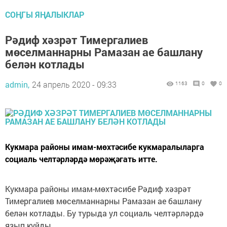
СОҢГЫ ЯҢАЛЫКЛАР
Рәдиф хәзрәт Тимергалиев
мөселманнарны Рамазан ае башлану
белән котлады
admin,
24 апрель 2020 - 09:33
1163
0
0
Кукмара районы имам-мөхтәсибе кукмаралыларга
социаль челтәрләрдә мөрәҗәгать итте.
Кукмара районы имам-мөхтәсибе Рәдиф хәзрәт
Тимергалиев мөселманнарны Рамазан ае башлану
белән котлады. Бу турыда ул социаль челтәрләрдә
язып куйды.