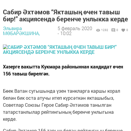
Сабир Әхтәмов “Якташың өчен тавыш
бир!” акциясендә беренче унлыкка керде
Эльвира
5 февраль 2020
1232
0
0
МӨБАРӘКШИНА,
- 10:02
Хәзерге вакытта Кукмара районыннан кандидат өчен
156 тавыш бирелгән.
Бөек Ватан сугышында үзен танкларга каршы корал
белән бик оста атучы итеп күрсәткән якташыбыз,
Советлар Союзы Герое Сабир Әхтәмов танылган
татарстанлылар рейтингының беренче унлыгына
керде.
Сабир Әхтәмов 156 тавыш белән рейтингның беренче