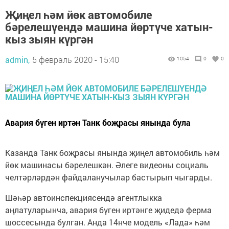
Җиңел һәм йөк автомобиле
бәрелешүендә машина йөртүче хатын-
кыз зыян күргән
admin,
5 февраль 2020 - 15:40
1054
0
0
Авария бүген иртән Танк боҗрасы янында була
Казанда Танк боҗрасы янында җиңел автомобиль һәм
йөк машинасы бәрелешкән. Әлеге видеоны социаль
челтәрләрдән файдаланучылар бастырып чыгарды.
Шәһәр автоинспекциясендә агентлыкка
аңлатуларынча, авария бүген иртәнге җидедә ферма
шоссесында булган. Анда 14нче модель «Лада» һәм