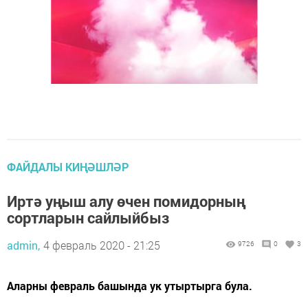
ФАЙДАЛЫ КИҢӘШЛӘР
Иртә уңыш алу өчен помидорның
сортларын сайлыйбыз
admin,
4 февраль 2020 - 21:25
9726
0
3
Аларны февраль башында ук утыртырга була.