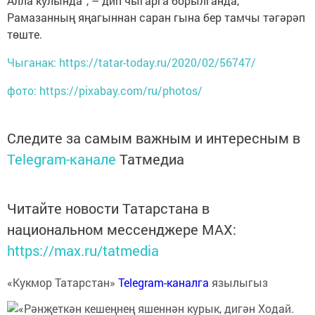
Алла кулында”, – дип чыгарга борылганда,
Рамазанның яңагыннан саран гына бер тамчы тәгәрәп
төште.
Чыганак: https://tatar-today.ru/2020/02/56747/
фото: https://pixabay.com/ru/photos/
Следите за самым важным и интересным в
Telegram-канале
Татмедиа
Читайте новости Татарстана в
национальном мессенджере MАХ:
https://max.ru/tatmedia
«Кукмор Татарстан»
Telegram-каналга
язылыгыз