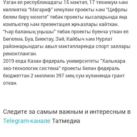
Узган ел республикадагы 15 мәктәп, 17 техникум һәм
көллияткә “Мәгариф” илкүләм проекты һәм “Цифрлы
белем бирү мохите” төбәк проекты кысаларында яңа
компьютер һәм презентация җиһазлары кайткан.
“Һәр баланың уңышы” төбәк проекты буенча үткән ел
Бөгелмә, Буа, Биектау, Зәй, Кайбыч һәм Нурлат
районнарындагы авыл мәктәпләрендә спорт заллары
ремонтланган.
2019 елда Казан федераль университеты ”Халыкара
эко-технологик система” проекты белән федераль
бюджеттан 2 миллион 397 мең сум күләмендә грант
откан.
Следите за самым важным и интересным в
Telegram-канале
Татмедиа