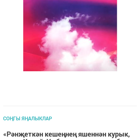
СОҢГЫ ЯҢАЛЫКЛАР
«Рәнҗеткән кешеңнең яшеннән курык,