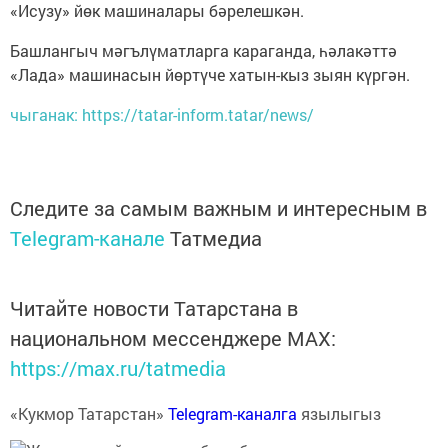
«Исузу» йөк машиналары бәрелешкән.
Башлангыч мәгълүматларга караганда, һәлакәттә
«Лада» машинасын йөртүче хатын-кыз зыян күргән.
чыганак: https://tatar-inform.tatar/news/
Следите за самым важным и интересным в
Telegram-канале
Татмедиа
Читайте новости Татарстана в
национальном мессенджере MАХ:
https://max.ru/tatmedia
«Кукмор Татарстан»
Telegram-каналга
язылыгыз