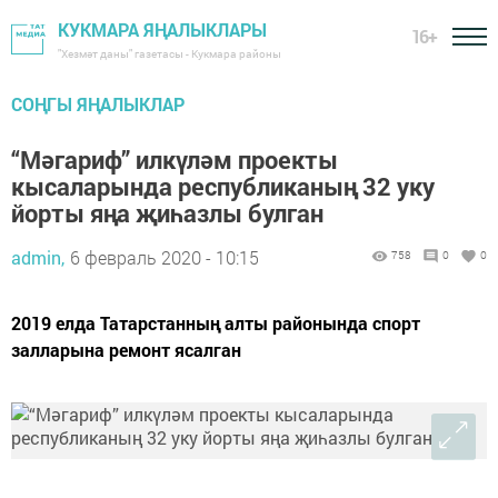
КУКМАРА ЯҢАЛЫКЛАРЫ
16+
"Хезмәт даны" газетасы - Кукмара районы
СОҢГЫ ЯҢАЛЫКЛАР
“Мәгариф” илкүләм проекты
кысаларында республиканың 32 уку
йорты яңа җиһазлы булган
admin,
6 февраль 2020 - 10:15
758
0
0
2019 елда Татарстанның алты районында спорт
залларына ремонт ясалган