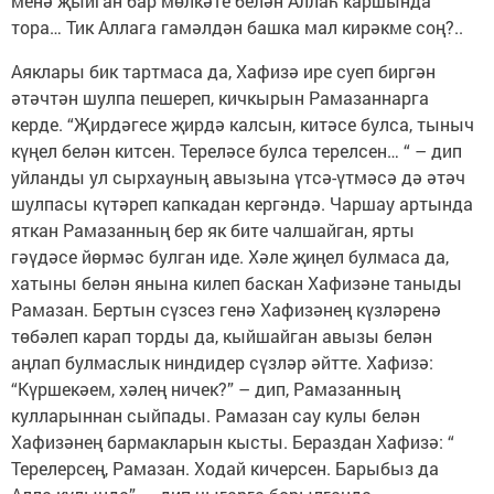
менә җыйган бар мөлкәте белән Аллаһ каршында
тора… Тик Аллага гамәлдән башка мал кирәкме соң?..
Аяклары бик тартмаса да, Хафизә ире суеп биргән
әтәчтән шулпа пешереп, кичкырын Рамазаннарга
керде. “Җирдәгесе җирдә калсын, китәсе булса, тыныч
күңел белән китсен. Тереләсе булса терелсен… “ – дип
уйланды ул сырхауның авызына үтсә-үтмәсә дә әтәч
шулпасы күтәреп капкадан кергәндә. Чаршау артында
яткан Рамазанның бер як бите чалшайган, ярты
гәүдәсе йөрмәс булган иде. Хәле җиңел булмаса да,
хатыны белән янына килеп баскан Хафизәне таныды
Рамазан. Бертын сүзсез генә Хафизәнең күзләренә
төбәлеп карап торды да, кыйшайган авызы белән
аңлап булмаслык ниндидер сүзләр әйтте. Хафизә:
“Күршекәем, хәлең ничек?” – дип, Рамазанның
кулларыннан сыйпады. Рамазан сау кулы белән
Хафизәнең бармакларын кысты. Бераздан Хафизә: “
Терелерсең, Рамазан. Ходай кичерсен. Барыбыз да