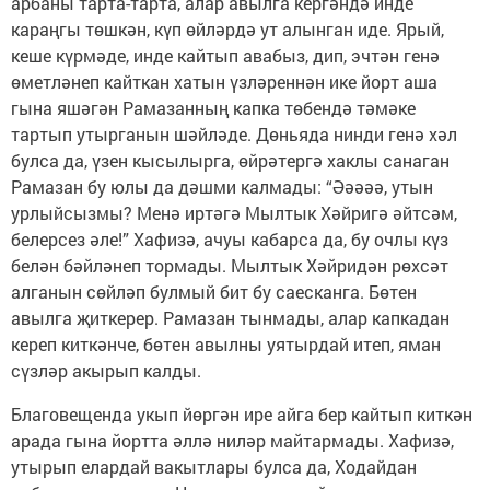
арбаны тарта-тарта, алар авылга кергәндә инде
караңгы төшкән, күп өйләрдә ут алынган иде. Ярый,
кеше күрмәде, инде кайтып авабыз, дип, эчтән генә
өметләнеп кайткан хатын үзләреннән ике йорт аша
гына яшәгән Рамазанның капка төбендә тәмәке
тартып утырганын шәйләде. Дөньяда нинди генә хәл
булса да, үзен кысылырга, өйрәтергә хаклы санаган
Рамазан бу юлы да дәшми калмады: “Әәәәә, утын
урлыйсызмы? Менә иртәгә Мылтык Хәйригә әйтсәм,
белерсез әле!” Хафизә, ачуы кабарса да, бу очлы күз
белән бәйләнеп тормады. Мылтык Хәйридән рөхсәт
алганын сөйләп булмый бит бу саесканга. Бөтен
авылга җиткерер. Рамазан тынмады, алар капкадан
кереп киткәнче, бөтен авылны уятырдай итеп, яман
сүзләр акырып калды.
Благовещенда укып йөргән ире айга бер кайтып киткән
арада гына йортта әллә ниләр майтармады. Хафизә,
утырып елардай вакытлары булса да, Ходайдан