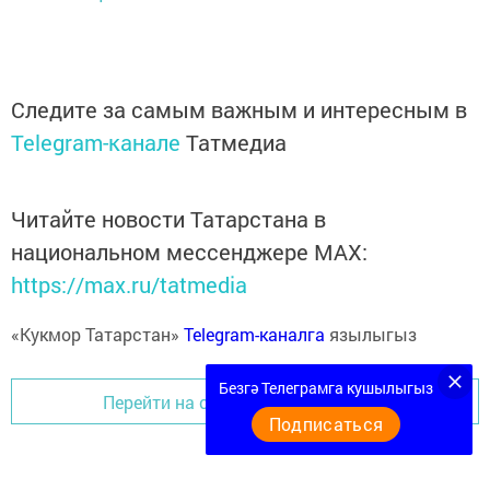
Следите за самым важным и интересным в
Telegram-канале
Татмедиа
Читайте новости Татарстана в
национальном мессенджере MАХ:
https://max.ru/tatmedia
«Кукмор Татарстан»
Telegram-каналга
язылыгыз
Безгә Телеграмга кушылыгыз
Перейти на страницу новости
Подписаться