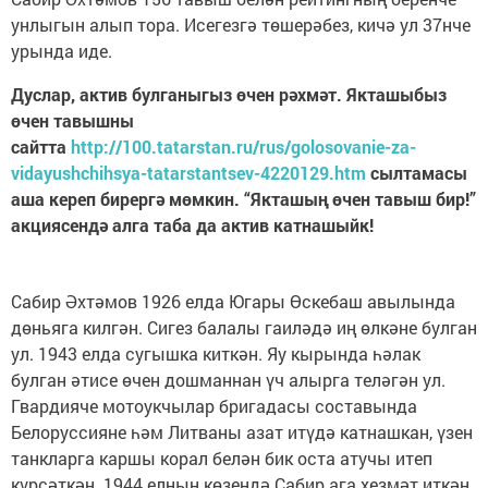
унлыгын алып тора. Исегезгә төшерәбез, кичә ул 37нче
урында иде.
Дуслар, актив булганыгыз өчен рәхмәт. Якташыбыз
өчен тавышны
сайтта
http://100.tatarstan.ru/rus/golosovanie-za-
vidayushchihsya-tatarstantsev-4220129.htm
сылтамасы
аша кереп бирергә мөмкин. “Якташың өчен тавыш бир!”
акциясендә алга таба да актив катнашыйк!
Сабир Әхтәмов 1926 елда Югары Өскебаш авылында
дөньяга килгән. Сигез балалы гаиләдә иң өлкәне булган
ул. 1943 елда сугышка киткән. Яу кырында һәлак
булган әтисе өчен дошманнан үч алырга теләгән ул.
Гвардияче мотоукчылар бригадасы составында
Белоруссияне һәм Литваны азат итүдә катнашкан, үзен
танкларга каршы корал белән бик оста атучы итеп
күрсәткән. 1944 елның көзендә Сабир ага хезмәт иткән