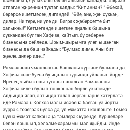
шомланып, яулык очы белән авызын каплады. Хафизә
атлаган җиреннән туктап калды: “Кит аннан?!” Әбекәй,
берәрсе ишетмәсен, дигәндәй: “Әйе, әйе, җен суккан,
диләр. Ни тере, ни үле ди! Бигрәк җәберсетте бит
халыкны!” Көтмәгәндә ишеткән яңалык башына
суккандай булган Хафизә, кайтып, бу хәбәрне
бианасына сөйләде. Ырым-шырымга үлеп ышанган
бианасы да баш чайкады: “Булмас димә. Аны бит
җенле, диләр иде…”
Рамазаннан яманлыктан башканы күргәне булмаса да,
Хафизә көне буена бу яңалык турында уйланып йөрде.
Иренең чыбык очы туганы саналган Рамазанны
Хафизә килен булып төшкәннән бирле үз итмәде.
Алдыңда ялап, артыңда талап йөргәннәрне хәтерләтә
иде Рамазан. Колхоз малы исәбенә баеган үз йорты
зуррак, төзегрәк булса да, ул Әхмәттән көнләште. Гомер
буена Әхмәт капкан аңа тәмлерәк күренде. Күршеләре
белән ярышып, хәләлме-хәраммы мал җыйды. Инде