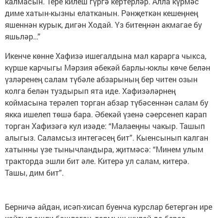
калмасын. Тере килеш гүргә кертерләр. Алла күрмәс
диме хатын-кызны елатканын. Рәнҗеткән кешеңнең
яшеннән курык, дигән Ходай. Үз битеңнән акмагае бу
яшьләр…”
Икенче көнне Хафизә ишегалдына мал карарга чыкса,
күрше карчыгы Мәрзия әбекәй барлы-юклы көче белән
үзләренең салам түбәле абзарының бер читен озын
колга белән туздырып ята иде. Хафизәләрнең
коймасына терәлеп торган абзар түбәсеннән салам бу
якка ишелеп төшә бара. Әбекәй үзенә сәерсенеп карап
торган Хафизәгә кул изәде: “Малаеңны чакыр. Ташып
алыгыз. Саламсыз интегәсең бит”. Кыенсынып калган
хатынны үзе тынычландыра, җитмәсә: “Минем улым
тракторда эшли бит әле. Китерә ул салам, китерә.
Ташы, дим бит”.
Берничә айдан, исәп-хисап буенча курслар бетергән ире