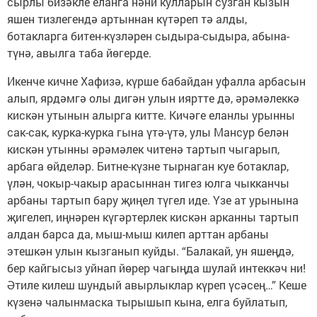
сырлы бизәкле еланга нәни кулларын сузган кызын
яшен тизлегендә артыннан күтәреп тә алды,
ботакларга битен-күзләрен сыдыра-сыдыра, абына-
түнә, авылга таба йөгерде.
Икенче кичне Хафизә, күрше бабайдан уфалла арбасын
алып, ярдәмгә олы дигән улын ияртте дә, әрәмәлеккә
кискән утынын алырга китте. Кичәге еланлы урынны
сак-сак, курка-курка гына үтә-үтә, улы Мансур белән
кискән утынны әрәмәлек читенә тартып чыгарып,
арбага өйделәр. Битне-күзне тырнаган куе ботаклар,
үлән, чокыр-чакыр арасыннан тигез юлга чыкканчы
арбаны тартып бару җиңел түгел иде. Үзе ат урынына
җигелеп, иңнәрен күгәртерлек кискән арканны тартып
алдан барса да, мыш-мыш килеп арттан арбаны
этешкән улын кызганып куйды. “Балакай, ун яшеңдә,
бер кайгысыз уйнап йөрер чагыңда шулай интеккәч ни!
Әтиле килеш шундый авырлыклар күреп үсәсең…” Кеше
күзенә чалынмаска тырышып кына, елга буйлатып,