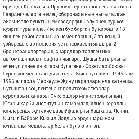
бригада Көнчыгыш Пруссия территориясенә аяк баса.
Гвардиячеләргә немец оборонасының ныгытылган
әһәмиятле пункты Немерсдорфны алу өчен зур көч
куярга туры килә. Ике көн буе барган бу көрәштә 18
яшьлек райондашыбыз немецларның 3 танкын, 3
үзйөрешле артиллерия установкасын яндыра, 2
бронетранспортерын, снарядлар төялгән ике
автомашинасын сафтан чыгара. Шушы батырлыгы
өчен ул илнең иң югары бүләгенә - Советлар Союзы
Герое исеменә тәкъдим ителә. Кыю сугышчы 1945 һәм
1995 елларда Мәскәүдә Җиңү парадларында катнаша.
Сугыштан соң лейтенант-политхезмәткәрләр
курсларын, аннары Эчке эшләр министрлыгының
Югары хәрби институтын тәмамлап, илнең кораллы
көчләрендә җитәкче вазыйфаларны башкара. Ленин,
Кызыл Байрак, Кызыл Йолдыз орденнары һәм
күпсанлы медальләр белән бүләкләнгән.