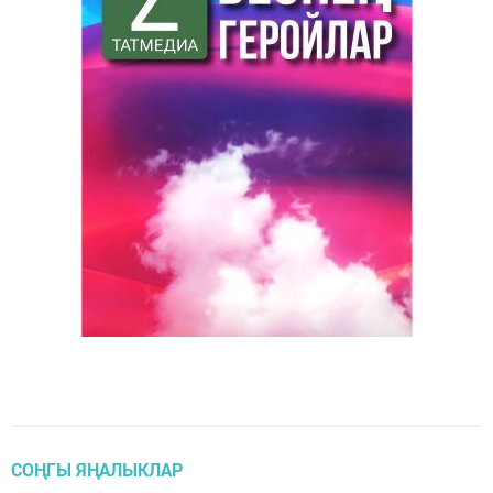
СОҢГЫ ЯҢАЛЫКЛАР