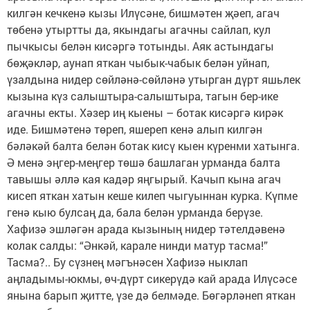
килгән кечкенә кызы Илүсәне, бишмәтен җәеп, агач
төбенә утыртты да, якындагы агачны сайлап, кул
пычкысы белән кисәргә тотынды. Аяк астындагы
бөҗәкләр, аунап яткан чыбык-чабык белән уйнап,
үзалдына нидер сөйләнә-сөйләнә утырган дүрт яшьлек
кызына күз салыштыра-салыштыра, тагын бер-ике
агачны екты. Хәзер иң кыены – ботак кисәргә кирәк
иде. Бишмәтенә төреп, яшереп кенә алып килгән
бәләкәй балта белән ботак кисү кыен күренми хатынга.
Ә менә эңгер-меңгер төшә башлаган урманда балта
тавышы әллә кая кадәр яңгырый. Качып кына агач
кисеп яткан хатын кеше килеп чыгуыннан курка. Күпме
генә кыю булсаң да, бала белән урманда берүзе.
Хафизә эшләгән арада кызының нидер тәтелдәвенә
колак салды: “Әнкәй, карале нинди матур тасма!”
Тасма?.. Бу сүзнең мәгънәсен Хафизә ныклап
аңладымы-юкмы, өч-дүрт сикерүдә кай арада Илүсәсе
янына барып җитте, үзе дә белмәде. Бөгәрләнеп яткан