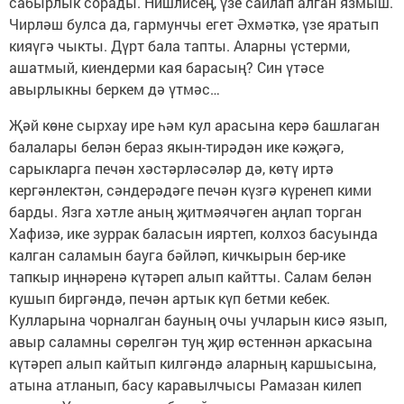
сабырлык сорады. Нишлисең, үзе сайлап алган язмыш.
Чирләш булса да, гармунчы егет Әхмәткә, үзе яратып
кияүгә чыкты. Дүрт бала тапты. Аларны үстерми,
ашатмый, киендерми кая барасың? Син үтәсе
авырлыкны беркем дә үтмәс…
Җәй көне сырхау ире һәм кул арасына керә башлаган
балалары белән бераз якын-тирәдән ике кәҗәгә,
сарыкларга печән хәстәрләсәләр дә, көтү иртә
кергәнлектән, сәндерәдәге печән күзгә күренеп кими
барды. Язга хәтле аның җитмәячәген аңлап торган
Хафизә, ике зуррак баласын ияртеп, колхоз басуында
калган саламын бауга бәйләп, кичкырын бер-ике
тапкыр иңнәренә күтәреп алып кайтты. Салам белән
кушып биргәндә, печән артык күп бетми кебек.
Кулларына чорналган бауның очы учларын кисә язып,
авыр саламны сөрелгән туң җир өстеннән аркасына
күтәреп алып кайтып килгәндә аларның каршысына,
атына атланып, басу каравылчысы Рамазан килеп