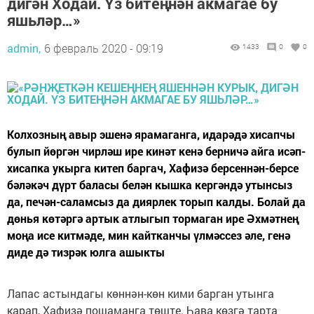
дигән Ходай. Үз битеңнән акмагае бу
яшьләр…»
admin,
6 февраль 2020 - 09:19
1433
0
0
Колхозның авыр эшенә ярамаганга, идарәдә хисапчы
булып йөргән чирләш ире кинәт кенә берничә айга исәп-
хисапка укырга китеп баргач, Хафизә берсеннән-берсе
бәләкәч дүрт баласы белән кышка кергәндә утынсыз
да, печән-саламсыз да диярлек торып калды. Болай да
дөнья көтәргә артык атлыгып тормаган ире Әхмәтнең
моңа исе китмәде, мин кайтканчы үлмәссез әле, генә
диде дә тизрәк юлга ашыкты
Лапас астындагы көннән-көн кими барган утынга
карап, Хафизә пошаманга төште. Һава көзгә тарта