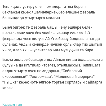
Теплицада үстерү өчен помидор, татлы борыч,
баклажан кебек яшелчәләрнең бер өлешен февраль
башында ук утыртырга мөмкин.
Быел бигрәк тә февраль башы чәчү эшләре белән
шөгыльләнү өчен бик уңайлы көннәр санала. 1-3
февральдә үсеп килүче Ай Үгезбозау йолдызлыгында
булачак. Андый көннәрдә чәчкән орлыклар тиз шытып
чыга, алар яхшы үсентеләр һәм мул уңыш та бирә.
Бакча эшләре башкарганда Айның нинди йолдызлыкта
булуына да игътибар итсәгез, отылмассыз. Теплицага
алдан утырту өчен помидорның “Сибирский
скороспелый”, “Андромеда”, “Малиновый сюрприз”,
“Пышка” кебек иртә өлгерә торган сортларын сайларга
кирәк.
Кызыл таң