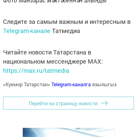
Фото Манзарас мәктәбеннән алынды
Следите за самым важным и интересным в
Telegram-канале
Татмедиа
Читайте новости Татарстана в
национальном мессенджере MАХ:
https://max.ru/tatmedia
«Кукмор Татарстан»
Telegram-каналга
язылыгыз
Перейти на страницу новости