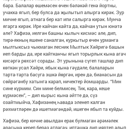
бара. Балалар өшемәсен өчен бәләкәй генә йортны,
учакка ягып, бер булса да җылытып алырга кирәк. Зур
мичне ягып, атнага бер кат ипи салырга кирәк. Мунча
ягарга кирәк. Ире кайчан кайта да, кайчан утын юнәтә
әле? Хафизә, иелгән башны кылыч кисмәс әле, дип,
тирә-якның яшене саналган, куркытыр өчен урманга
мылтыксыз чыкмаган лесник Мылтык Хәйригә башын
иеп барды да, ире кайтканчы ягып торырлык кына агач
кисәргә рөхсәт сорады. Эт урынына сүгеп ташлар дип
көткән усал Хәйри, ябык кына гәүдәле, балаларын
тарта-тарта басуга эшкә йөргән, ирен дә, бианасын да
сөйрәгәнбу хатынга карап, ничектер йомшарды. “Мин
сине күрмим. Син мине белмисең. Тик, кара, кеше
күрмәсен”, – дип кырыс кына әйтте дә, сүз
озайтмыйча, Хафизәнең һавада эленеп калган
рәхмәтләрен дә ишетмәгәндәй, ишеген ябып та куйды.
Хафизә, бер кичне авылдан ерак булмаган әрәмәлек
арасына кереп бераз атлагач, иптәшкә дип ияртеп алып