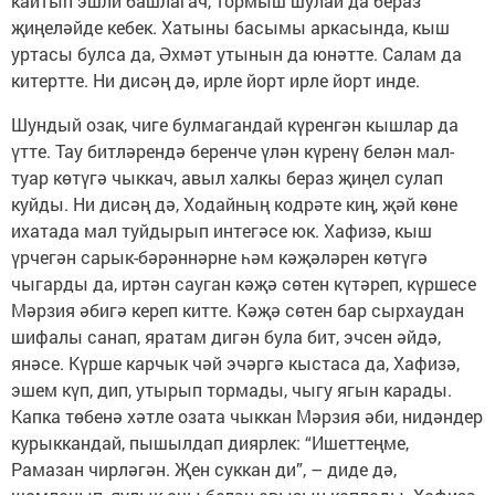
кайтып эшли башлагач, тормыш шулай да бераз
җиңеләйде кебек. Хатыны басымы аркасында, кыш
уртасы булса да, Әхмәт утынын да юнәтте. Салам да
китертте. Ни дисәң дә, ирле йорт ирле йорт инде.
Шундый озак, чиге булмагандай күренгән кышлар да
үтте. Тау битләрендә беренче үлән күренү белән мал-
туар көтүгә чыккач, авыл халкы бераз җиңел сулап
куйды. Ни дисәң дә, Ходайның кодрәте киң, җәй көне
ихатада мал туйдырып интегәсе юк. Хафизә, кыш
үрчегән сарык-бәрәннәрне һәм кәҗәләрен көтүгә
чыгарды да, иртән сауган кәҗә сөтен күтәреп, күршесе
Мәрзия әбигә кереп китте. Кәҗә сөтен бар сырхаудан
шифалы санап, яратам дигән була бит, эчсен әйдә,
янәсе. Күрше карчык чәй эчәргә кыстаса да, Хафизә,
эшем күп, дип, утырып тормады, чыгу ягын карады.
Капка төбенә хәтле озата чыккан Мәрзия әби, нидәндер
курыккандай, пышылдап диярлек: “Ишеттеңме,
Рамазан чирләгән. Җен суккан ди”, – диде дә,