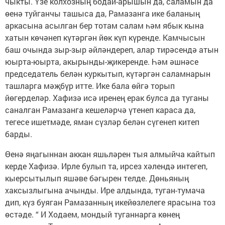
чыкты. Үзе колхозның бодай-арышын да, саламын да
өенә туйганчы ташыса да, Рамазанга ике баланың
аркасына асылган бер тотам салам һәм ябык кына
хатын көчәнеп күтәргән йөк күп күренде. Камчысын
баш очында зыр-зыр әйләндереп, алар тирәсендә атын
юырта-юырта, акырынды-җикеренде. Һәм әшнәсе
председатель белән куркытып, күтәргән саламнарын
ташларга мәҗбүр итте. Ике бала өйгә торып
йөгерделәр. Хафизә исә иренең ерак булса да туганы
саналган Рамазанга кешеләрчә үтенеп караса да,
тегесе ишетмәде, яман сүзләр белән сүгенеп китеп
барды.
Өенә яңагыннан аккан яшьләрен тыя алмыйча кайтып
керде Хафизә. Ирле булып та, ирсез хәлендә интегеп,
кыерсытылып яшәве бәгырен телде. Дөньяның
хаксызлыгына ачынды. Ире алдында, туган-тумача
дип, күз буяган Рамазанның икейөзлелеге ярасына тоз
өстәде. “ И Ходаем, мондый туганнарга көнең