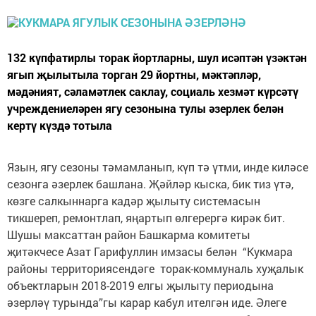
132 күпфатирлы торак йортларны, шул исәптән үзәктән
ягып җылытыла торган 29 йортны, мәктәпләр,
мәдәният, сәламәтлек саклау, социаль хезмәт күрсәтү
учреждениеләрен ягу сезонына тулы әзерлек белән
кертү күздә тотыла
Язын, ягу сезоны тәмамланып, күп тә үтми, инде киләсе
сезонга әзерлек башлана. Җәйләр кыска, бик тиз үтә,
көзге салкыннарга кадәр җылыту системасын
тикшереп, ремонтлап, яңартып өлгерергә кирәк бит.
Шушы максаттан район Башкарма комитеты
җитәкчесе Азат Гарифуллин имзасы белән “Кукмара
районы территориясендәге торак-коммуналь хуҗалык
объектларын 2018-2019 елгы җылыту периодына
әзерләү турында”гы карар кабул ителгән иде. Әлеге