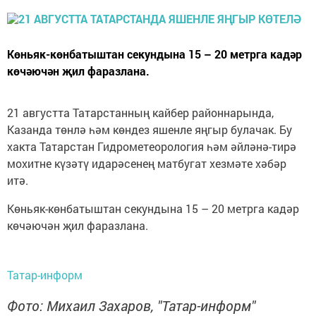
Көньяк-көнбатыштан секундына 15 – 20 метрга кадәр
көчәючән җил фаразлана.
21 августта Татарстанның кайбер районнарында,
Казанда төнлә һәм көндез яшенле яңгыр булачак. Бу
хакта Татарстан Гидрометеорология һәм әйләнә-тирә
мохитне күзәтү идарәсенең матбугат хезмәте хәбәр
итә.
Көньяк-көнбатыштан секундына 15 – 20 метрга кадәр
көчәючән җил фаразлана.
Татар-информ
Фото: Михаил Захаров, "Татар-информ"