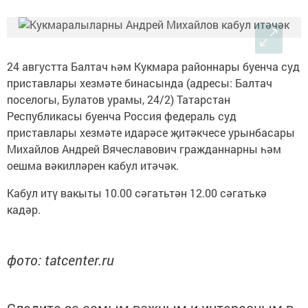
24 августта Балтач һәм Кукмара районнары буенча суд
приставлары хезмәте бинасында (адресы: Балтач
поселогы, Булатов урамы, 24/2) Татарстан
Республикасы буенча Россия федераль суд
приставлары хезмәте идарәсе җитәкчесе урынбасары
Михайлов Андрей Вячеславович гражданнарны һәм
оешма вәкилләрен кабул итәчәк.
Кабул итү вакыты 10.00 сәгатьтән 12.00 сәгатькә
кадәр.
фото: tatcenter.ru