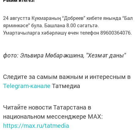
24 августта Кукмараның “Добреев” кибете янында “Бал
ярминкәсе” була. Башлана 8.00 сәгатьтә.
Умартачыларга хәбәрләшү өчен телефон 89600364076.
фото: Эльвира Мөбарәкшина, "Хезмәт даны"
Следите за самым важным и интересным в
Telegram-канале
Татмедиа
Читайте новости Татарстана в
национальном мессенджере MАХ:
https://max.ru/tatmedia