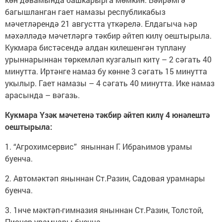
багышланган гает намазы республикабыз
мәчетләрендә 21 августта үткәрелә. Елдагыча һәр
мәхәлләдә мәчетләргә тәкбир әйтеп килү оештырыла.
Кукмара бистәсендә алдан килешенгән туплану
урыннарыннан төркемләп кузгалып китү – 2 сәгать 40
минутта. Иртәнге намаз бу көнне 3 сәгать 15 минутта
укылыр. Гает намазы – 4 сәгать 40 минутта. Ике намаз
арасында – вәгазь.
Кукмара Үзәк мәчетенә тәкбир әйтеп килү 4 юнәлештә
оештырыла:
1. “Агрохимсервис” яныннан Г. Ибраһимов урамы
буенча.
2. Автомәктәп яныннан Ст.Разин, Садовая урамнары
буенча.
3. 1нче мәктәп-гимназия яныннан Ст.Разин, Толстой,
Пионер урамнары буенча.