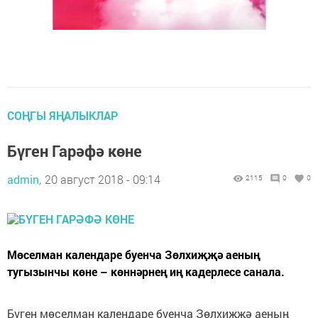
СОҢГЫ ЯҢАЛЫКЛАР
Бүген Гарәфә көне
admin,
20 август 2018 - 09:14
2115
0
0
Мөселман календаре буенча Зөлхиҗҗә аеның
тугызынчы көне – көннәрнең иң кадерлесе санала.
Бүген мөселман календаре буенча Зөлхиҗҗә аеның