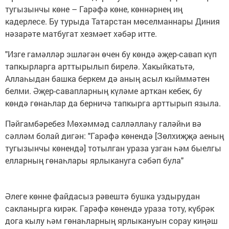
тугызынчы көне – Гарәфә көне, көннәрнең иң
кадерлесе. Бу турыда Татарстан мөселманнары Диния
нәзарәте матбугат хезмәет хәбәр итте.
"Изге гамәлләр эшләгән өчен бу көндә әҗер-савап күп
тапкырларга арттырылып бирелә. Хакыйкатьтә,
Аллаһыдан башка беркем дә аның асыл кыйммәтен
белми. Әҗер-савапларның күләме арткан кебек, бу
көндә гөнаһлар да берничә тапкырга арттырып языла.
Пәйгамбәребез Мөхәммәд салләллаһу галәйһи вә
сәлләм болай дигән: "Гарәфә көнендә [Зөлхиҗҗә аеның
тугызынчы көнендә] тотылган ураза узган һәм быелгы
елларның гөнаһлары ярлыкануга сәбәп була"
Әлеге көнне файдасыз рәвештә бушка уздырудан
сакланырга кирәк. Гарәфә көнендә ураза тоту, күбрәк
дога кылу һәм гөнаһларның ярлыкануын сорау киңәш