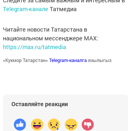
Следите за самым важным и интересным в
Telegram-канале
Татмедиа
Читайте новости Татарстана в
национальном мессенджере MАХ:
https://max.ru/tatmedia
«Кукмор Татарстан»
Telegram-каналга
язылыгыз
Оставляйте реакции