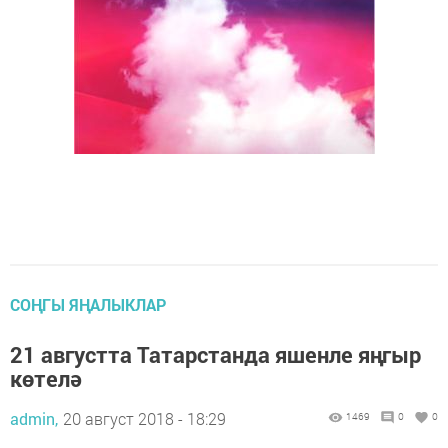
СОҢГЫ ЯҢАЛЫКЛАР
21 августта Татарстанда яшенле яңгыр
көтелә
admin,
20 август 2018 - 18:29
1469
0
0