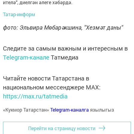
ителә", диелгән әлеге хәбәрдә.
Татар-информ
фото: Эльвира Мөбарәкшина, "Хезмәт даны"
Следите за самым важным и интересным в
Telegram-канале
Татмедиа
Читайте новости Татарстана в
национальном мессенджере MАХ:
https://max.ru/tatmedia
«Кукмор Татарстан»
Telegram-каналга
язылыгыз
Перейти на страницу новости