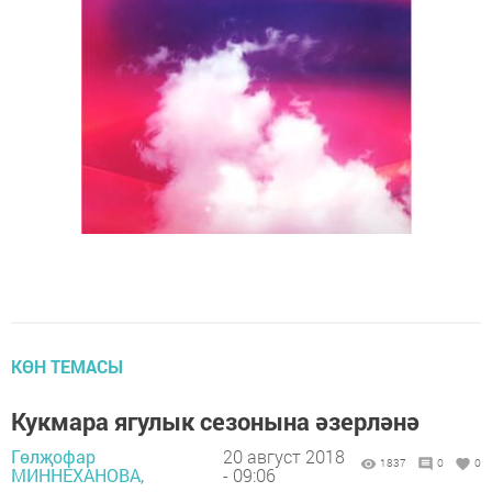
КӨН ТЕМАСЫ
Кукмара ягулык сезонына әзерләнә
Гөлҗофар
20 август 2018
1837
0
0
МИННЕХАНОВА,
- 09:06