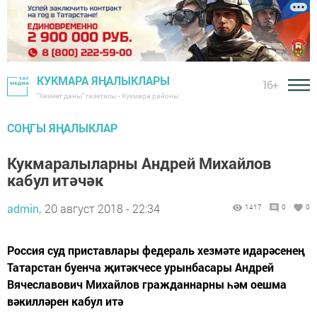
КУКМАРА ЯҢАЛЫКЛАРЫ
16+
"Хезмәт даны" газетасы - Кукмара районы
СОҢГЫ ЯҢАЛЫКЛАР
Кукмаралыларны Андрей Михайлов
кабул итәчәк
admin,
20 август 2018 - 22:34
1417
0
0
Россия суд приставлары федераль хезмәте идарәсенең
Татарстан буенча җитәкчесе урынбасары Андрей
Вячеславович Михайлов гражданнарны һәм оешма
вәкилләрен кабул итә