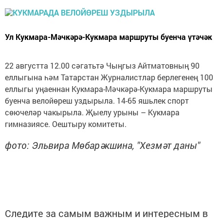
Ул Кукмара-Мәчкәрә-Кукмара маршруты буенча үтәчәк
22 августта 12.00 сәгатьтә Чыңгыз Айтматовның 90
еллыгына һәм Татарстан Журналистлар берлегенең 100
еллыгы уңаеннан Кукмара-Мәчкәрә-Кукмара маршруты
буенча велойөреш уздырыла. 14-65 яшьлек спорт
сөючеләр чакырыла. Җыелу урыны – Кукмара
гимназиясе. Оештыру комитеты.
фото: Эльвира Мөбарәкшина, "Хезмәт даны"
Следите за самым важным и интересным в