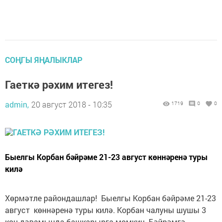
СОҢГЫ ЯҢАЛЫКЛАР
Гаеткә рәхим итегез!
admin,
20 август 2018 - 10:35
1719
0
0
Быелгы Корбан бәйрәме 21-23 август көннәренә туры
килә
Хөрмәтле райондашлар! Быелгы Корбан бәйрәме 21-23
август көннәренә туры килә. Корбан чалуны шушы 3
көн дәвамында башкарырга мөмкин. Бәйрәмгә