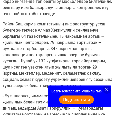
карар нигезендә төп оештыру мәсьәләләре билгеләнде,
оештыру һәм башкарылучы эшләргә контрольлек итү
өчен район штабы төзелде.
Район Башкарма комитетының инфраструктур үсеш
бүлеге җитәкчесе Алмаз Хәкимуллин сөйләвенчә,
барлыгы 64 газ котельныен, 15 чакрымнан артык –
җылылык челтәрләрен, 79 чакрымнан артыграк –
суүткәргеч торбаларны, 34 чакрымнан артык
канализация челтәрләрен кышка әзерләү бурычы
куелган. Шулай ук 132 күпфатирлы торак йортларны,
шул исәптән үзәктән ягып җылытыла торган 29
йортны, мәктәпләр, мәдәният, сәламәтлек саклау,
социаль хезмәт күрсәтү учреждениеләрен ягу сезонына
тулы әзерлек белән кертү күздә тотыла.
Безгә Телеграмга кушылыгыз
- Бу эшләрнең һәммәсе үз темплары белән бара,
Подписаться
җылылык белән тәэмин итүдә өзеклекләр булмаячак, -
дип ышандырды Азат Гарифуллин. – Кукмарадагы
күпкатлы йортларның барысында диярлек инде ике