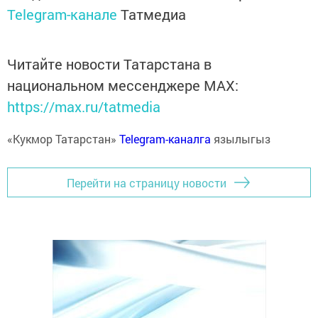
Telegram-канале
Татмедиа
Читайте новости Татарстана в
национальном мессенджере MАХ:
https://max.ru/tatmedia
«Кукмор Татарстан»
Telegram-каналга
язылыгыз
Перейти на страницу новости