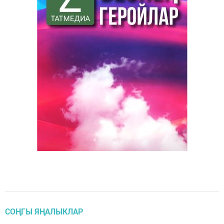
СОҢГЫ ЯҢАЛЫКЛАР