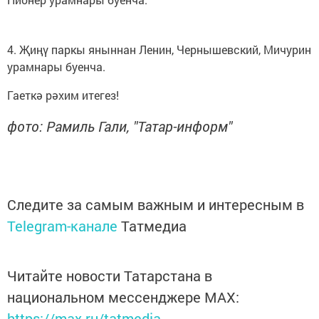
4. Җиңү паркы яныннан Ленин, Чернышевский, Мичурин
урамнары буенча.
Гаеткә рәхим итегез!
фото: Рамиль Гали, "Татар-информ"
Следите за самым важным и интересным в
Telegram-канале
Татмедиа
Читайте новости Татарстана в
национальном мессенджере MАХ:
https://max.ru/tatmedia