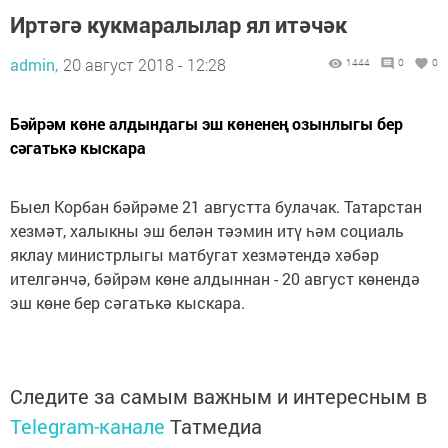
Иртәгә кукмаралылар ял итәчәк
admin,
20 август 2018 - 12:28
1444
0
0
Бәйрәм көне алдындагы эш көненең озынлыгы бер
сәгатькә кыскара
Быел Корбан бәйрәме 21 августта булачак. Татарстан
хезмәт, халыкны эш белән тәэмин итү һәм социаль
яклау министрлыгы матбугат хезмәтендә хәбәр
ителгәнчә, бәйрәм көне алдыннан - 20 август көнендә
эш көне бер сәгатькә кыскара.
Следите за самым важным и интересным в
Telegram-канале
Татмедиа