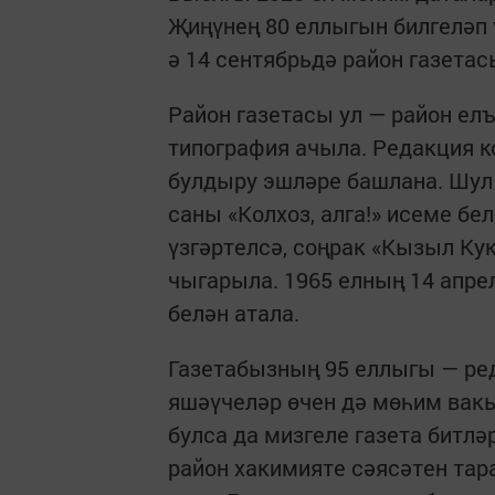
Җиңүнең 80 еллыгын билгеләп 
ә 14 сентябрьдә район газетас
Район газетасы ул — район ел
типография ачыла. Редакция к
булдыру эшләре башлана. Шул 
саны «Колхоз, алга!» исеме бе
үзгәртелсә, соңрак «Кызыл Ку
чыгарыла. 1965 елның 14 апре
белән атала.
Газетабызның 95 еллыгы — ред
яшәүчеләр өчен дә мөһим вакы
булса да мизгеле газета битлә
район хакимияте сәясәтен та