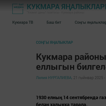
КУКМАРА ЯҢАЛЫКЛА
"Хезмәт даны" газетасы - Кукмара районы
Кукмара ТВ
Баш бит
Соңгы яңалыкла
СОҢГЫ ЯҢАЛЫКЛАР
Кукмара районы
еллыгын билгел
Лилия НУРГАЛИЕВА,
21 гыйнвар 2025 -
1930 елның 14 сентябрендә газ
белән халыкка тарала.