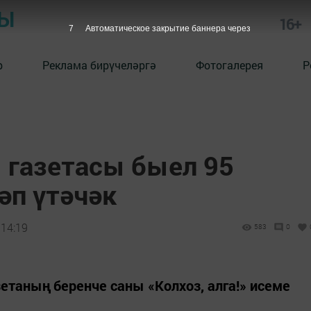
РЫ
16+
6
Автоматическое закрытие баннера через
р
Реклама бирүчеләргә
Фотогалерея
Р
 газетасы быел 95
әп үтәчәк
 14:19
583
0
етаның беренче саны «Колхоз, алга!» исеме