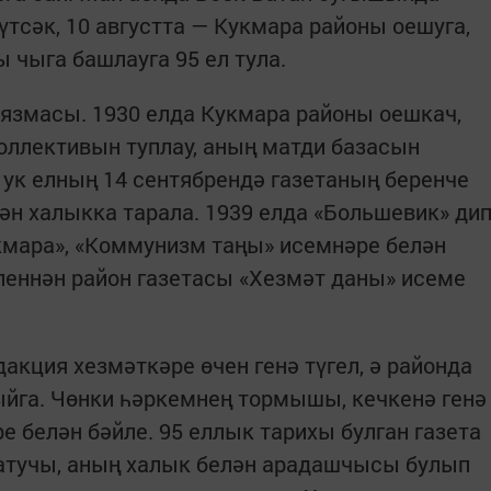
үтсәк, 10 августта — Кукмара районы оешуга,
ы чыга башлауга 95 ел тула.
ъязмасы. 1930 елда Кукмара районы оешкач,
оллективын туплау, аның матди базасын
ук елның 14 сентябрендә газетаның беренче
лән халыкка тарала. 1939 елда «Большевик» ди
кмара», «Коммунизм таңы» исемнәре белән
леннән район газетасы «Хезмәт даны» исеме
акция хезмәткәре өчен генә түгел, ә районда
йга. Чөнки һәркемнең тормышы, кечкенә генә
ре белән бәйле. 95 еллык тарихы булган газета
ратучы, аның халык белән арадашчысы булып