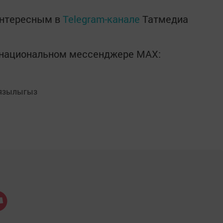
интересным в
Telegram-канале
Татмедиа
в национальном мессенджере MАХ:
язылыгыз