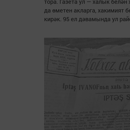
тора. Газета ул — халык белә
да өметен акларга, хакимият 
кирәк. 95 ел дәвамында ул рай