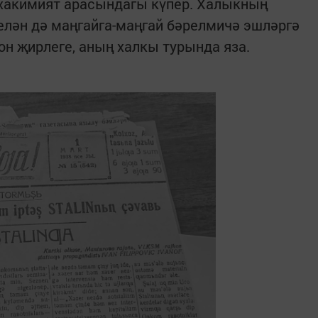
н хакимият арасындагы күпер. Халыкның
белән дә маңгайга-маңгай бәрелмичә эшләргә
он җирлеге, аның халкы турында яза.