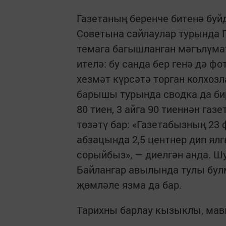
Газетаның беренче битенә буй
Советына сайлаулар турында 
темага багышланган мәгълүма
ителә: бу санда бер генә дә 
хезмәт күрсәтә торган колхозл
барышы турында сводка да бире
80 тиен, 3 айга 90 тиеннән газ
төзәтү бар: «Газетабызның 23
абзацында 2,5 центнер дип ялг
сорыйбыз», — диелгән анда. Ш
Байлангар авылында тулы булм
җөмләле язма да бар.
Тарихны барлау кызыклы, мав