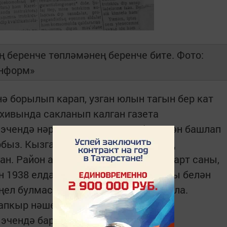
ң беренче төпләмәнең беренче бите. Фото:
информ»
нә борылып карап, узган юлын тагын бер кат
рхивында сакланып калган газета
эчендә нәрсәләр язылганын бүгеннән башлап
рбыз. Кызганычка каршы, газетаның
ан. Район архивындагы төпләмә 4 март саны,
н 1938 елдан башлана. Латин шрифты белән
ңел булмаса да, берникадәр аңлашыла.
тапкыр нәшер ителгән. Җәя эчендәге
 эчендә барлыгы 548 газета чыккан.