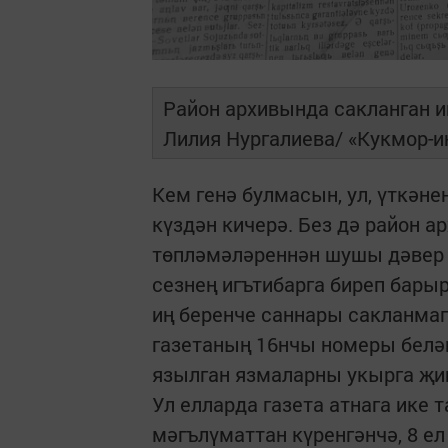
Район архивында сакланган и
Лилия Нургалиева/ «Кукмор-
Кем генә булмасын, ул, үткәне
күздән кичерә. Без дә район а
төпләмәләреннән шушы дәвер 
сезнең игътибарга биреп бары
иң беренче саннары сакланмаг
газетаның 16нчы номеры белә
язылган язмаларны укырга җи
Ул елларда газета атнага ике 
мәгълүматтан күренгәнчә, 8 ел