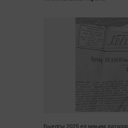
Быелгы 2025 ел мөһим даталар