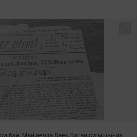
га бай. Май аенда Бөек Ватан сугышында