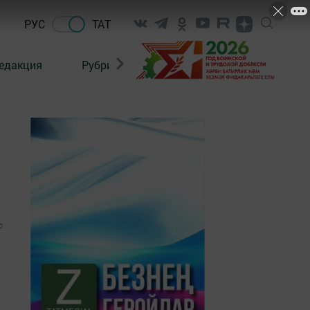
РУС
ТАТ
едакция
Рубрикалар
0