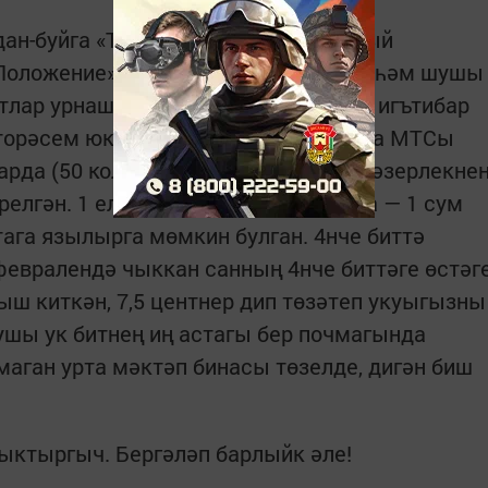
дан-буйга «Татарстан АССР Верховный
Положение» дигән баш исем куелган һәм шушы
тлар урнаштырылган. Шунысына да игътибар
фоторәсем юк. Икенче битендә Кукмара МТСы
арда (50 колхоз кергән) язгы чәчүгә әзерлекне
лгән. 1 елга — 3 сум 60 тиен, 6 айга — 1 сум
етага язылырга мөмкин булган. 4нче биттә
 февралендә чыккан санның 4нче биттәге өстәг
ыш киткән, 7,5 центнер дип төзәтеп укуыгызны
ушы ук битнең иң астагы бер почмагында
аган урта мәктәп бинасы төзелде, дигән биш
ыктыргыч. Бергәләп барлыйк әле!