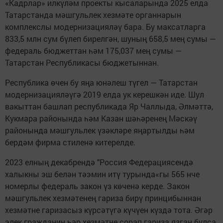
«Кадрлар» илкүләм проекты кысаларында 2025 елда
Татарстанда мәшгульлек хезмәте органнарын
комплекслы модернизацияләү бара. Бу максатларга
833,5 млн сум бүлеп бирелгән, шуның 658,5 мең сумы —
федераль бюджеттан һәм 175,037 мең сумы —
Татарстан Республикасы бюджетыннан.
Республика өчен бу яңа юнәлеш түгел — Татарстан
модернизацияләүгә 2019 елда ук керешкән иде. Шул
вакыттан башлап республикада Яр Чаллыда, Әлмәттә,
Кукмара районында һәм Казан шәһәренең Мәскәү
районында мәшгульлек үзәкләре яңартылды һәм
бердәм фирма стиленә китерелде.
2023 елның декабрендә "Россия Федерациясендә
халыкны эш белән тәэмин итү турында«гы 565 нче
номерлы федераль закон үз көченә керде. Закон
мәшгульлек хезмәтенең гариза бирү принцибыннан
хезмәтне гаризасыз күрсәтүгә күчүен күздә тота. Әгәр
элек гражданин һәр хезмәтне сорап гариза язган булса,