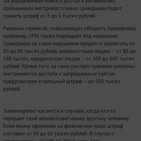
За умышленный поиск и доступ к материалам,
признанным экстремистскими, гражданам будет
грозить штраф от 3 до 5 тысяч рублей.
Реклама сервисов, позволяющих обходить блокировки,
например, VPN, также подпадает под наказание.
Гражданам за такое нарушение придется заплатить от
50 до 80 тысяч рублей, должностным лицам – от 80 до
150 тысяч, юридическим лицам – от 200 до 500 тысяч
рублей. Кроме того, за само распространение рекламы
инструментов доступа к запрещенным сайтам
предусмотрен отдельный штраф – до 500 тысяч
рублей.
Законопроект касается и случаев, когда кто-то
передает свой абонентский номер другому человеку.
Если номер оформлен на физическое лицо, штраф
составит от 30 до 50 тысяч рублей. В случае с
компаниями – от 100 до 200 тысяч, для