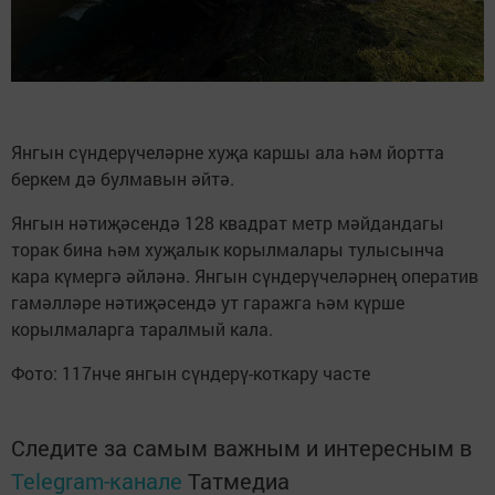
Янгын сүндерүчеләрне хуҗа каршы ала һәм йортта
беркем дә булмавын әйтә.
Янгын нәтиҗәсендә 128 квадрат метр мәйдандагы
торак бина һәм хуҗалык корылмалары тулысынча
кара күмергә әйләнә. Янгын сүндерүчеләрнең оператив
гамәлләре нәтиҗәсендә ут гаражга һәм күрше
корылмаларга таралмый кала.
Фото: 117нче янгын сүндерү-коткару часте
Следите за самым важным и интересным в
Telegram-канале
Татмедиа