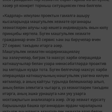
хәзер ул конкрет тормыш ситуациясен генә билгели.
«Кадрлар» илкүләм проектын гамәлгә ашыру
кысаларында мәшгульлек хезмәте органнары
хезмәтләрен алучы һәр кешегә индивидуаль якын килү
принцибы кертелә. Бүген мәшгульлек хезмәте
гражданнар өчен 33 сервис һәм эш бирүчеләр өчен
27 сервис тәкъдим итәргә әзер.
Мәшгульлек хезмәтен модернизацияләү
эш эзләүчеләр, бигрәк тә махсус хәрби операциядә
катнашучылар белән үзара мөнәсәбәтләрдә проактив
эш методын күздә тота. Бүген белгечләр махсус хәрби
операциядә катнашучының мәшгульлек үзәгенә килүен
көтмиләр, ә аның кайтуы турында белешмәләр алып,
аның белән элемтәгә чыгарга, үз хезмәтләрен тәкъдим
итәргә, аның эшкә урнашуга һәм уку узарга
мохтаҗлыгын анализларга әзер. Әгәр хезмәт күрсәтү
барышында башка органнардан ярдәм чараларына
ихтыяҗ ачыкланса, мәшгульлек хезмәте алар белән