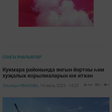
СОҢГЫ ЯҢАЛЫКЛАР
Кукмара районында янгын йортны һәм
хуҗалык корылмаларын юк иткән
Эльвира ИВАНОВА,
14 июль 2025 - 14:23
684
0
0