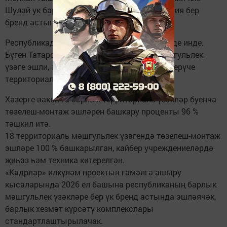
Шулай ук барлык чыгарыла торган продукция бер
бренд астында булачк.
Республикада тиешле үзәкләштерү үткәрелде инде.
Бүген Татарстанда бердәм республика мәшгульлек
үзәге эшли, ә урыннарда аның составына керүче
территориаль мәшгульлек үзәкләре эшли.
Хәзерге вакытта барлык территориаль үзәкләр буенча
төзелеш-монтаж эшләрен башкару проценты 96 %
тәшкил итә.
18 территориаль мәшгульлек үзәгендә төзелеш-монтаж
эшләре 100 % башкарылган, кайбер учреждениеләрдә
җиһаз һәм техника китерелгән.
«Кадрлар» илкүләм проектын гамәлгә ашыру
кысаларында 2026 ел башына республиканың барлык
мәшгульлек үзәкләре бер үк бренд астында эшләячәк,
барлык хезмәт күрсәтү комплекслары
стандартлаштырылачак.