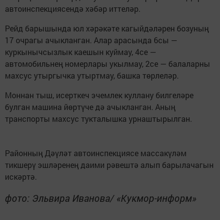
автоинспекциясендә хәбәр иттеләр.
Рейд барышында юл хәрәкәте кагыйдәләрен бозуның
17 очрагы ачыкланган. Алар арасында 6сы —
куркынычсызлык каешын куймау, 4се —
автомобильнең номерлары укылмау, 2се — балаларны
махсус утыргычка утыртмау, башка төрлеләр.
Моннан тыш, исерткеч эчемлек куллану билгеләре
булган машина йөртүче дә ачыкланган. Аның
транспорты махсус тукталышка урнаштырылган.
Районның Дәүләт автоинспекциясе массакүләм
тикшерү эшләренең даими рәвештә алып барылачагын
искәртә.
фото: Эльвира Иванова/ «Кукмор-информ»