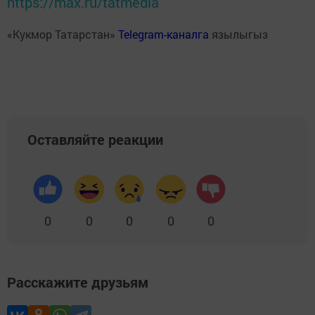
https://max.ru/tatmedia
«Кукмор Татарстан»
Telegram-каналга
язылыгыз
Оставляйте реакции
0
0
0
0
0
Расскажите друзьям