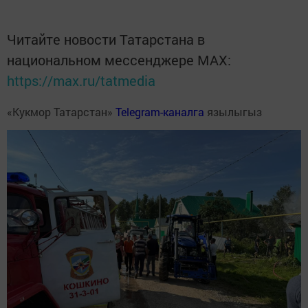
Читайте новости Татарстана в
национальном мессенджере MАХ:
https://max.ru/tatmedia
«Кукмор Татарстан»
Telegram-каналга
язылыгыз