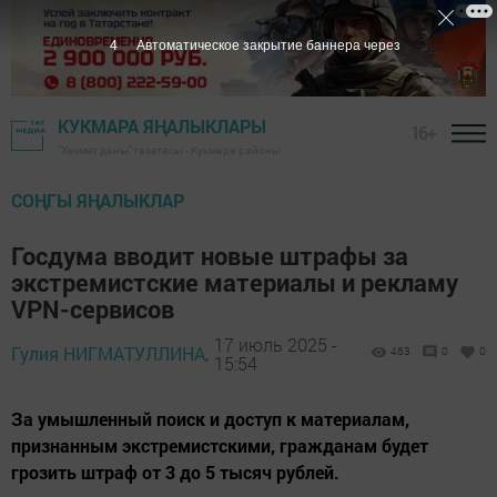
2
Автоматическое закрытие баннера через
КУКМАРА ЯҢАЛЫКЛАРЫ
16+
"Хезмәт даны" газетасы - Кукмара районы
СОҢГЫ ЯҢАЛЫКЛАР
Госдума вводит новые штрафы за
экстремистские материалы и рекламу
VPN-сервисов
17 июль 2025 -
Гулия НИГМАТУЛЛИНА,
463
0
0
15:54
За умышленный поиск и доступ к материалам,
признанным экстремистскими, гражданам будет
грозить штраф от 3 до 5 тысяч рублей.