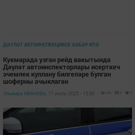
ДӘҮЛӘТ АВТОИНСПЕКЦИЯСЕ ХӘБӘР ИТӘ
Кукмарада узган рейд вакытында
Дәүләт автоинспекторлары исерткеч
эчемлек куллану билгеләре булган
шоферны ачыклаган
Эльвира ИВАНОВА,
17 июль 2025 - 15:30
434
0
0