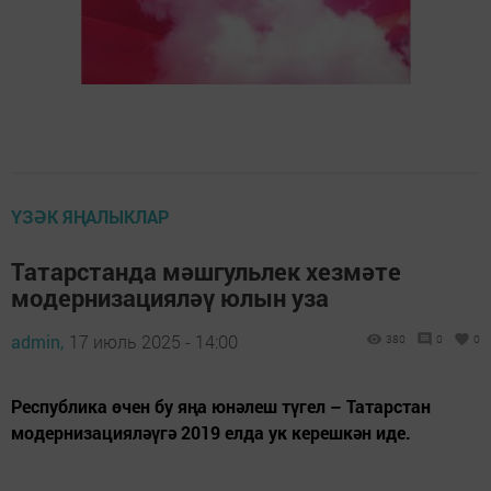
ҮЗӘК ЯҢАЛЫКЛАР
Татарстанда мәшгульлек хезмәте
модернизацияләү юлын уза
admin,
17 июль 2025 - 14:00
380
0
0
Республика өчен бу яңа юнәлеш түгел – Татарстан
модернизацияләүгә 2019 елда ук керешкән иде.