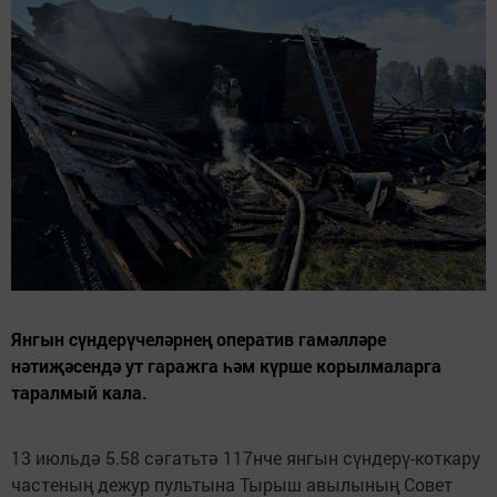
Янгын сүндерүчеләрнең оператив гамәлләре
нәтиҗәсендә ут гаражга һәм күрше корылмаларга
таралмый кала.
13 июльдә 5.58 сәгатьтә 117нче янгын сүндерү-коткару
частеның дежур пультына Тырыш авылының Совет