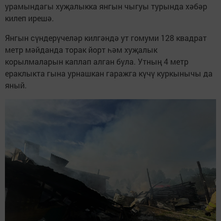
урамындагы хуҗалыкка янгын чыгуы турында хәбәр
килеп ирешә.
Янгын сүндерүчеләр килгәндә ут гомуми 128 квадрат
метр мәйданда торак йорт һәм хуҗалык
корылмаларын каплап алган була. Утның 4 метр
ераклыкта гына урнашкан гаражга күчү куркынычы да
яный.