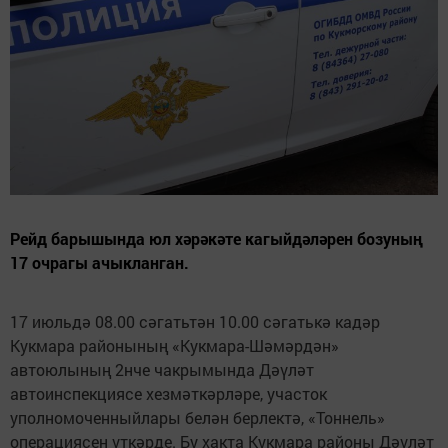
Рейд барышында юл хәрәкәте кагыйдәләрен бозуның
17 очрагы ачыкланган.
17 июльдә 08.00 сәгатьтән 10.00 сәгатькә кадәр
Кукмара районының «Кукмара-Шәмәрдән»
автоюлының 2нче чакрымында Дәүләт
автоинспекциясе хезмәткәрләре, участок
уполномоченныйлары белән берлектә, «Тоннель»
операциясен үткәрде. Бу хакта Кукмара районы Дәүләт