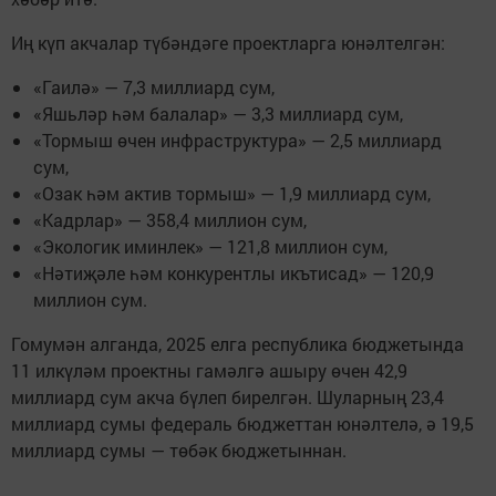
Иң күп акчалар түбәндәге проектларга юнәлтелгән:
«Гаилә» — 7,3 миллиард сум,
«Яшьләр һәм балалар» — 3,3 миллиард сум,
«Тормыш өчен инфраструктура» — 2,5 миллиард
сум,
«Озак һәм актив тормыш» — 1,9 миллиард сум,
«Кадрлар» — 358,4 миллион сум,
«Экологик иминлек» — 121,8 миллион сум,
«Нәтиҗәле һәм конкурентлы икътисад» — 120,9
миллион сум.
Гомумән алганда, 2025 елга республика бюджетында
11 илкүләм проектны гамәлгә ашыру өчен 42,9
миллиард сум акча бүлеп бирелгән. Шуларның 23,4
миллиард сумы федераль бюджеттан юнәлтелә, ә 19,5
миллиард сумы — төбәк бюджетыннан.