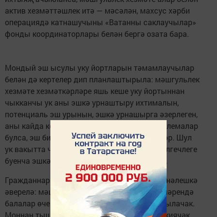
актив хезмәттәшлек итә — мәсәлән, махсус хәрби
операциядә катнашучыны «Ватанны саклаучылар»
фонды координаторлары белән бергә озата бара.
Мондый эш ысулы уку йортларын тәмамлаучылар
белән дә кертелер дип планлаштырыла: мәшгульлек
хезмәте хезмәткәрләре яшь кеше уку йортыннан
чыкканчы ук аны эшкә урнаштыру ихтималын,
потенциаль эш урынын, эшкә урнашырга әзерлеген,
аны кайда көтүләрен күзәтеп торачак. Проблемалар
булса, эш бирүчене табарга ярдәм итәчәкләр. Шул
ук вакытта чыгарылыш укучысын алган белгечлеге
буенча эшкә урнаштыруга басым ясалачак.
Гражданнарның уңайлылыгы өстенлекле юнәлешкә
әверелә: мәшгульлек үзәкләре учреждениеләрендә
балалар өчен махсус почмак җиһазландырылачак.
Моннан тыш, хезмәткәрләр бердәм форма киячәк.