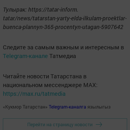
Тулырак: https://tatar-inform.
tatar/news/tatarstan-yarty-elda-ilkulam-proektlar-
buenca-plannyn-365-procentyn-utagan-5907642
Следите за самым важным и интересным в
Telegram-канале
Татмедиа
Читайте новости Татарстана в
национальном мессенджере MАХ:
https://max.ru/tatmedia
«Кукмор Татарстан»
Telegram-каналга
язылыгыз
Перейти на страницу новости