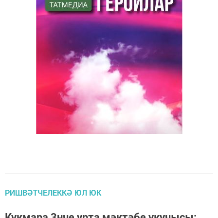
РИШВӘТЧЕЛЕККӘ ЮЛ ЮК
Кукмара 3нче урта мәктәбе укучысы: