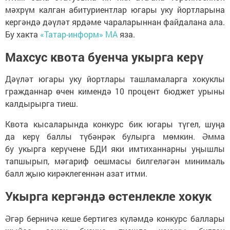
мәхрүм калган абитуриентлар югары уку йортларына
кергәндә дәүләт ярдәме чараларыннан файдалана ала.
Бу хакта
«Татар-информ» МА
яза.
Махсус квота буенча укырга керү
Дәүләт югары уку йортлары ташламаларга хокуклы
гражданнар өчен кимендә 10 процент бюджет урыны
калдырырга тиеш.
Квота кысаларында конкурс бик югары түгел, шуңа
да керү баллы түбәнрәк булырга мөмкин. Әмма
бу укырга керүчене БДИ яки имтиханнарны уңышлы
тапшырып, мәгариф оешмасы билгеләгән минималь
балл җыю кирәклегеннән азат итми.
Укырга кергәндә өстенлекле хокук
Әгәр берничә кеше бертигез күләмдә конкурс баллары