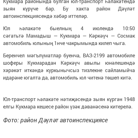
Кукмара районында булган юл-транспорт һәлакәтендә
зыян күрүче бар. Бу хакта район Дәүләт
автоинспекциясендә хәбәр иттеләр.
Юл һәлакәте быелның 4 июлендә 10:50
сәгатьтә Мамадыш — Кукмара — Кәркәүч — Сосмак
автомобиль юлының 1нче чакрымында килеп чыга.
Беренчел мәгълүматлар буенча, ВАЗ-2199 автомобиле
шоферы Кукмарадан Кәркәүч авылы юнәлешендә
хәрәкәт иткәндә куркынычсыз тизлекне сайламыйча
идарәне югалта да, автомобиль юл читенә төшеп китә.
Юл-транспорт һәлакәте нәтиҗәсендә зыян күргән 1948
елгы Кукмара кешесе район үзәк дәванәсенә китерелә.
Фото: район Дәүләт автоинспекциясе