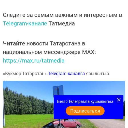
Следите за самым важным и интересным в
Telegram-канале
Татмедиа
Читайте новости Татарстана в
национальном мессенджере MАХ:
https://max.ru/tatmedia
«Кукмор Татарстан»
Telegram-каналга
язылыгыз
Безгә Телеграмга кушылыгыз
Подписаться