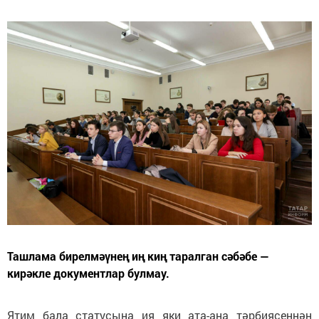
Ташлама бирелмәүнең иң киң таралган сәбәбе —
кирәкле документлар булмау.
Ятим бала статусына ия яки ата-ана тәрбиясеннән