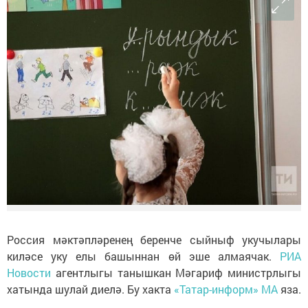
Россия мәктәпләренең беренче сыйныф укучылары
киләсе уку елы башыннан өй эше алмаячак.
РИА
Новости
агентлыгы танышкан Мәгариф министрлыгы
хатында шулай диелә. Бу хакта
«Татар-информ» МА
яза.