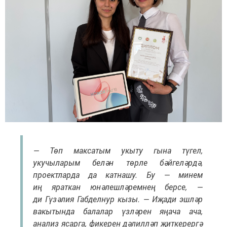
— Төп максатым укыту гына түгел,
укучыларым белән төрле бәйгеләрдә,
проектларда да катнашу. Бу — минем
иң яраткан юнәлешләремнең берсе, —
ди Гүзәлия Габделнур кызы. — Иҗади эшләр
вакытында балалар үзләрен яңача ача,
анализ ясарга, фикерен дәлилләп җиткерергә