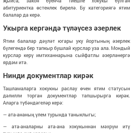
җыйса, закон буенча тиешле хокукы булган
абитуриентка өстенлек бирелә. Бу категориягә ятим
балалар да керә.
Укырга кергәндә түләүсез әзерлек
Ятим балалар дәүләт югары уку йортының әзерлек
бүлегендә бер тапкыр бушлай курслар уза ала. Мондый
курслар керү имтиханнарына сыйфатлы әзерләнергә
ярдәм итә.
Нинди документлар кирәк
Ташламаларга хокукны раслау өчен ятим статусын
дәлилли торган документлар тапшырырга кирәк.
Аларга түбәндәгеләр керә:
— ата-ананың үлем турында таныклыгы;
— ата-аналарны ата-ана хокукыннан мәхрүм итү