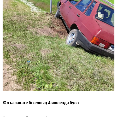
Юл һәлакәте быелның 4 июлендә була.