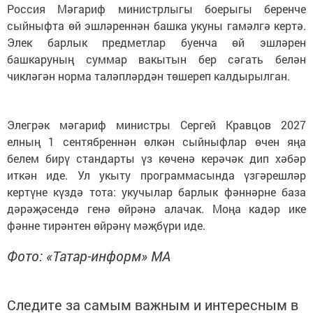
Россия Мәгариф министрлыгы боерыгы беренче
сыйныфта өй эшләреннән башка укуны гамәлгә кертә.
Элек барлык предметлар буенча өй эшләрен
башкаруның суммар вакытын бер сәгать белән
чикләгән норма таләпләрдән төшереп калдырылган.
Элегрәк мәгариф министры Сергей Кравцов 2027
елның 1 сентябреннән өлкән сыйныфлар өчен яңа
белем бирү стандарты үз көченә керәчәк дип хәбәр
иткән иде. Ул укыту программасында үзгәрешләр
кертүне күздә тота: укучылар барлык фәннәрне база
дәрәҗәсендә генә өйрәнә алачак. Моңа кадәр ике
фәнне тирәнтен өйрәнү мәҗбүри иде.
Фото: «Татар-информ» МА
Следите за самым важным и интересным в