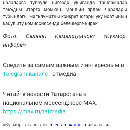
балаларга түләүле нигездә укыганда ташламалар
тәкъдим итәргә мөмкин. Мондый ярдәм чаралары
турындагы мәгълүматны конкрет югары уку йортының
кабул итү комиссиясендә белешергә кирәк.
Фото: Салават Камалетдинов/ «Кукмор-
информ»
Следите за самым важным и интересным в
Telegram-канале
Татмедиа
Читайте новости Татарстана в
национальном мессенджере MАХ:
https://max.ru/tatmedia
«Кукмор Татарстан»
Telegram-каналга
язылыгыз