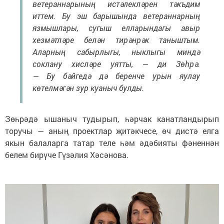
ветераннарының истәлекләрен тәкъдим
иттем. Бу эш барышында ветераннарның
язмышлары, сугыш елларындагы авыр
хезмәтләре белән тирәнрәк таныштым.
Аларның сабырлыгы, ныклыгы миндә
соклану хисләре уятты, — ди Зөһрә.
— Бу бәйгедә дә беренче урын яулау
көтелмәгән зур куаныч булды.
Зөһрәдә ышаныч тудырып, һәрчак канатландырып
торучы — аның проектлар җитәкчесе, өч дистә елга
якын балаларга татар теле һәм әдәбияты фәненнән
белем бирүче Гүзәлия Хәсәнова.