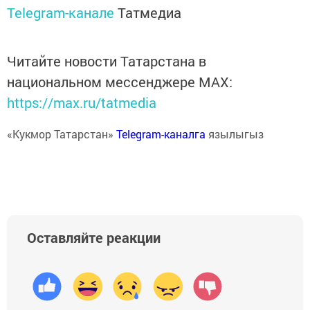
Telegram-канале
Татмедиа
Читайте новости Татарстана в
национальном мессенджере MАХ:
https://max.ru/tatmedia
«Кукмор Татарстан»
Telegram-каналга
язылыгыз
Оставляйте реакции