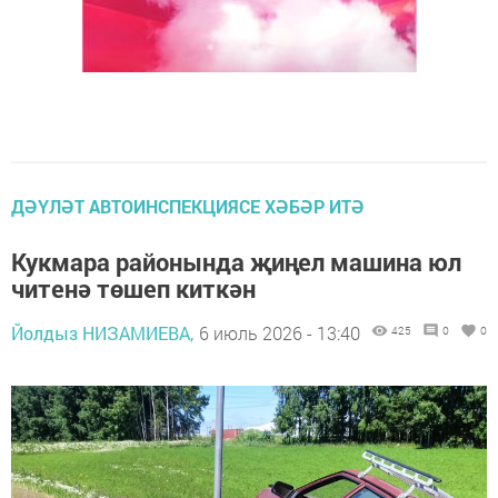
ДӘҮЛӘТ АВТОИНСПЕКЦИЯСЕ ХӘБӘР ИТӘ
Кукмара районында җиңел машина юл
читенә төшеп киткән
Йолдыз НИЗАМИЕВА,
6 июль 2026 - 13:40
425
0
0