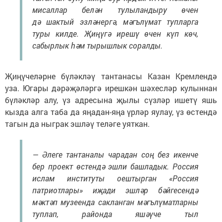
мисаллар белән тулыландыру өчен
дә шактый эзләнергә, мәгълүмат тупларга
туры килде. Җиңүгә ирешү өчен күп көч,
сабырлык һәм тырышлык соралды.
Җиңүчеләрне бүләкләү тантанасы Казан Кремлендә
уза. Югары дәрәҗәләргә ирешкән шәхесләр кулыннан
бүләкләр алу, үз адресына җылы сүзләр ишетү яшь
кызда алга таба да яңадан-яңа үрләр яулау, үз өстендә
тагын да ныграк эшләү теләге уяткан.
— Әлеге тантаналы чарадан соң без икенче
бер проект өстендә эшли башладык. Россия
ислам институты оештырган «Россия
патриотлары» иҗади эшләр бәйгесендә
мәктәп музеенда сакланган мәгълүматларны
туплап, районда яшәүче тыл