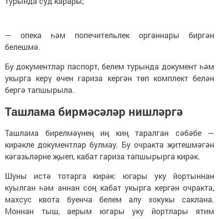
турында суд карары;
— опека һәм попечительлек органнары биргән
белешмә.
Бу документлар паспорт, белем турында документ һәм
укырга керү өчен гариза кергән төп комплект белән
бергә тапшырыла.
Ташлама бирмәсәләр нишләргә
Ташлама бирелмәүнең иң киң таралган сәбәбе —
кирәкле документлар булмау. Бу очракта җитешмәгән
кәгазьләрне җыеп, кабат гариза тапшырырга кирәк.
Шуны истә тотарга кирәк: югары уку йортыннан
куылган һәм аннан соң кабат укырга кергән очракта,
махсус квота буенча белем алу хокукы саклана.
Моннан тыш, аерым югары уку йортлары ятим