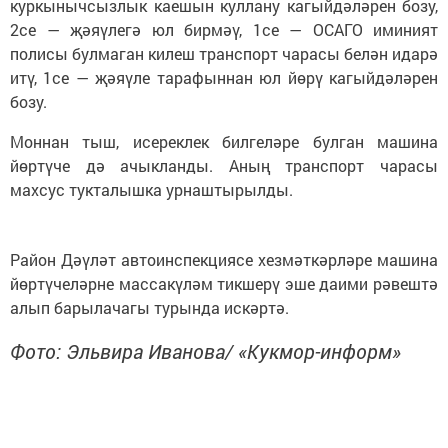
куркынычсызлык каешын куллану кагыйдәләрен бозу,
2се — җәяүлегә юл бирмәү, 1се — ОСАГО иминият
полисы булмаган килеш транспорт чарасы белән идарә
итү, 1се — җәяүле тарафыннан юл йөрү кагыйдәләрен
бозу.
Моннан тыш, исереклек билгеләре булган машина
йөртүче дә ачыкланды. Аның транспорт чарасы
махсус тукталышка урнаштырылды.
Район Дәүләт автоинспекциясе хезмәткәрләре машина
йөртүчеләрне массакүләм тикшерү эше даими рәвештә
алып барылачагы турында искәртә.
Фото: Эльвира Иванова/ «Кукмор-информ»