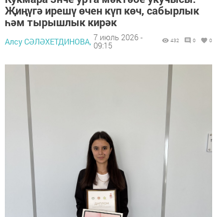
Җиңүгә ирешү өчен күп көч, сабырлык
һәм тырышлык кирәк
7 июль 2026 -
Алсу СӘЛӘХЕТДИНОВА,
432
0
0
09:15