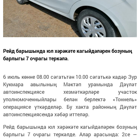
Рейд барышында юл хәрәкәте кагыйдәләрен бозуның
барлыгы 7 очрагы теркәлә.
6 июль көнне 08.00 сәгатьтән 10.00 сәгатькә кадәр Зур
Кукмара авылының Мәктәп урамында Дәүләт
автоинспекциясе хезмәткәрләре участок
уполномоченныйлары белән берлектә «Тоннель»
операциясе үткәрделәр. Бу хакта районның Дәүләт
автоинспекциясендә хәбәр иттеләр.
Рейд барышында юл хәрәкәте кагыйдәләрен бозуның
барлыгы 7 очрагы теркәлде. Алар арасында: 2се —