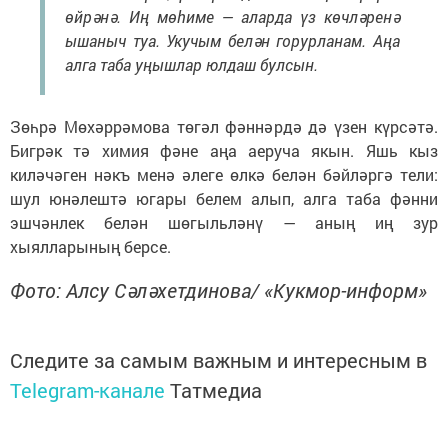
өйрәнә. Иң мөһиме — аларда үз көчләренә
ышаныч туа. Укучым белән горурланам. Аңа
алга таба уңышлар юлдаш булсын.
Зөһрә Мөхәррәмова төгәл фәннәрдә дә үзен күрсәтә.
Бигрәк тә химия фәне аңа аеруча якын. Яшь кыз
киләчәген нәкъ менә әлеге өлкә белән бәйләргә тели:
шул юнәлештә югары белем алып, алга таба фәнни
эшчәнлек белән шөгыльләнү — аның иң зур
хыялларының берсе.
Фото: Алсу Сәләхетдинова/ «Кукмор-информ»
Следите за самым важным и интересным в
Telegram-канале
Татмедиа