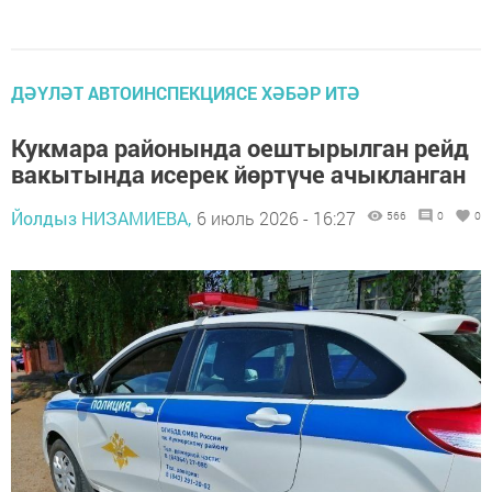
ДӘҮЛӘТ АВТОИНСПЕКЦИЯСЕ ХӘБӘР ИТӘ
Кукмара районында оештырылган рейд
вакытында исерек йөртүче ачыкланган
Йолдыз НИЗАМИЕВА,
6 июль 2026 - 16:27
566
0
0