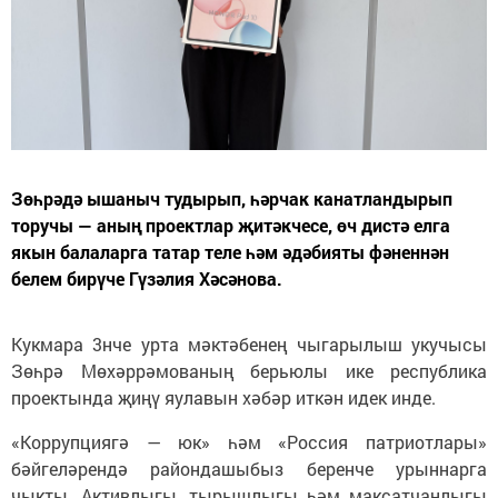
Зөһрәдә ышаныч тудырып, һәрчак канатландырып
торучы — аның проектлар җитәкчесе, өч дистә елга
якын балаларга татар теле һәм әдәбияты фәненнән
белем бирүче Гүзәлия Хәсәнова.
Кукмара 3нче урта мәктәбенең чыгарылыш укучысы
Зөһрә Мөхәррәмованың берьюлы ике республика
проектында җиңү яулавын хәбәр иткән идек инде.
«Коррупциягә — юк» һәм «Россия патриотлары»
бәйгеләрендә райондашыбыз беренче урыннарга
чыкты. Активлыгы, тырышлыгы һәм максатчанлыгы