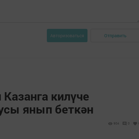
Отправить
Авторизоваться
 Казанга килүче
усы янып беткән
904
0