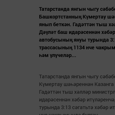
Татарстанда янгын чыгу сәбәб
Башкортстанның Күмертау шәһ
янып беткән. Гадәттән тыш х
Дәүләт баш идарәсеннән хәбәр
автобусының януы турында 3:1
трассасының 1134 нче чакрым
һәм үлүчеләр...
Татарстанда янгын чыгу сәбәб
Күмертау шәһәреннән Казанга
Гадәттән тыш хәлләр министр
идарәсеннән хәбәр итүләренчә
турында 3:13 сәгатьтә хәбәр и
нче чакрымында булган.