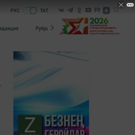
РУС
ТАТ
едакция
Рубрикалар
0