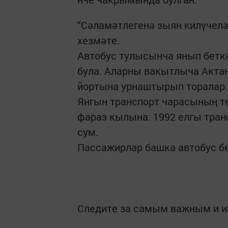
"Сәламәтлегенә зыян килүчеләр
хезмәте.
Автобус тулысынча янып беткән
була. Аларны вакытлыча Акт
йортына урнаштырып торалар.
Янгын транспорт чарасының т
фараз кылына. 1992 елгы тран
сум.
Пассажирлар башка автобус бе
Следите за самым важным и 