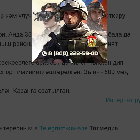
 һәм үлүчеләр юк", - дип җиткерә коткару
. Анда 35 пассажир, шул исәптән 4 бала да
аныш районындагы Пучы авыл мәдәният
өзексезлеге аркасында килеп чыккан дип
спорт иминиятләштерелгән. Зыян - 500 мең
лән Казанга озатылган.
Интертат.р
интересным в
Telegram-канале
Татмедиа