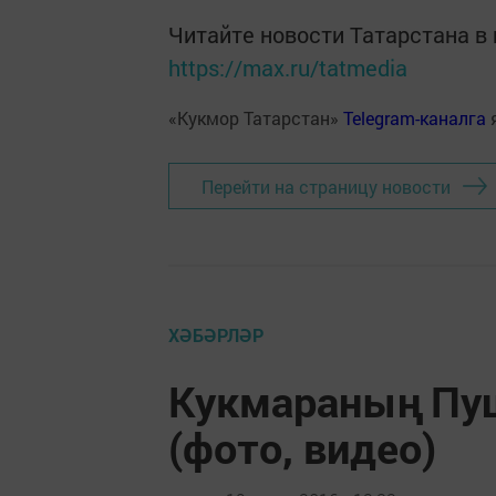
Читайте новости Татарстана 
https://max.ru/tatmedia
«Кукмор Татарстан»
Telegram-каналга
Перейти на страницу новости
ХӘБӘРЛӘР
Кукмараның Пу
(фото, видео)