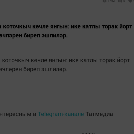
1762
0
коточкыч көчле янгын: ике катлы торак йорт
көчләрен биреп эшлиләр.
коточкыч көчле янгын: ике катлы торак йорт
көчләрен биреп эшлиләр.
интересным в
Telegram-канале
Татмедиа