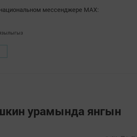
в национальном мессенджере MАХ:
язылыгыз
шкин урамында янгын