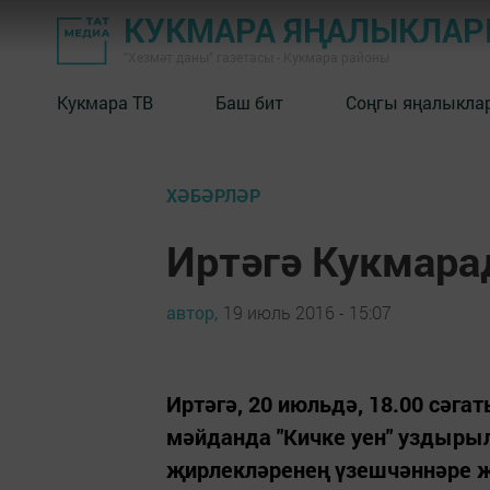
КУКМАРА ЯҢАЛЫКЛА
"Хезмәт даны" газетасы - Кукмара районы
Кукмара ТВ
Баш бит
Соңгы яңалыкла
ХӘБӘРЛӘР
Иртәгә Кукмарад
автор,
19 июль 2016 - 15:07
Иртәгә, 20 июльдә, 18.00 сә
мәйданда "Кичке уен" уздыры
җирлекләренең үзешчәннәре 