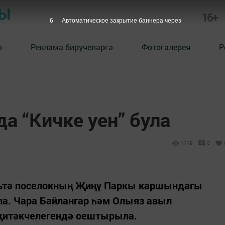
РЫ
16+
5
Автоматическое закрытие баннера через
р
Реклама бирүчеләргә
Фотогалерея
Р
а “Кичке уен” була
1119
0
гатьтә поселокның Җиңү Паркы каршындагы
ла. Чара Байлангар һәм Олыяз авыл
җитәкчелегендә оештырыла.