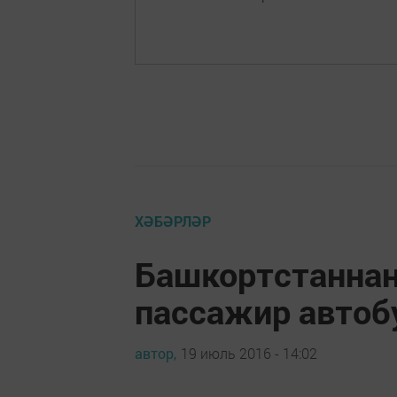
ХӘБӘРЛӘР
Башкортстаннан
пассажир автоб
автор,
19 июль 2016 - 14:02