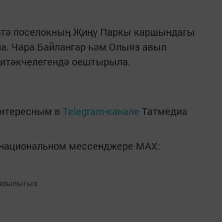
атьтә поселокның Җиңү Паркы каршындагы
а. Чара Байлангар һәм Олыяз авыл
итәкчелегендә оештырыла.
интересным в
Telegram-канале
Татмедиа
в национальном мессенджере MАХ:
язылыгыз