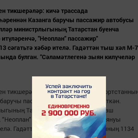
ен тикшерәләр: кичә трассада
әреннән Казанга баручы пассажир автобусы
әлләр министрлыгының Татарстан буенча
 итүләренчә, "Неоплан" пассажир"
3 сәгатьтә хәбәр ителә. Гадәттән тыш хәл М-7
ында булган. "Сәламәтлегенә зыян килүчеләр
ен тикшерәләр: кичә трассада Башкортстанны
 баручы пассажир автобусы янып беткән.
лыгының Татарстан буенча Дәүләт баш
, "Неоплан" пассажир" автобусының януы
телә. Гадәттән тыш хәл М-7 трассасының 1134