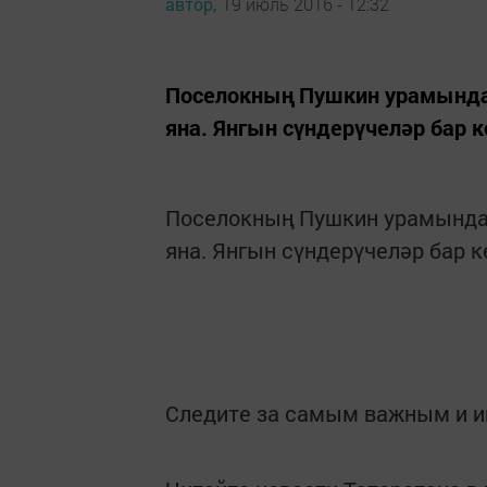
автор,
19 июль 2016 - 12:32
Поселокның Пушкин урамында 
яна. Янгын сүндерүчеләр бар 
Поселокның Пушкин урамында 
яна. Янгын сүндерүчеләр бар 
Следите за самым важным и 