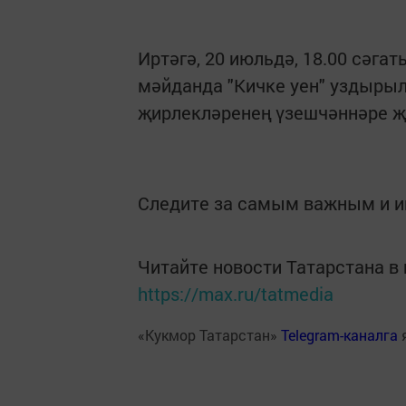
Иртәгә, 20 июльдә, 18.00 сәг
мәйданда "Кичке уен" уздырыл
җирлекләренең үзешчәннәре җ
Следите за самым важным и 
Читайте новости Татарстана 
https://max.ru/tatmedia
«Кукмор Татарстан»
Telegram-каналга