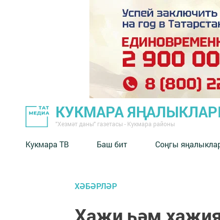
КУКМАРА ЯҢАЛЫКЛА
"Хезмәт даны" газетасы - Кукмара районы
Кукмара ТВ
Баш бит
Соңгы яңалыкла
ХӘБӘРЛӘР
Хаҗи һәм хаҗия