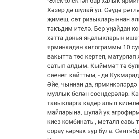
-Элек-электән бар халык ярмин
Хәзер дә шулай ул. Сәүдә рәтл
җимеш, сөт ризыкларыннан алы
тәкъдим ителә. Бер уңайдан к
хәтта дөнья яңалыкларын ишет
ярминкәдән килограммы 10 сум
вакытта төс кертеп, матурлап
сатып алдым. Кыйммәт тә бул
сөенеп кайттым, - ди Кукмара
Әйе, чыннан да, ярминкәләрдә
муллык белән сөендерәләр. Ка
тавыкларга кадәр алып киләл
майларына, шулай ук агрофир
киез комбинаты, металл савы
сорау һәрчак зур була. Сентя