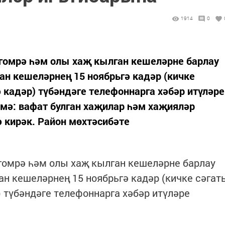
1914
0
гомрә һәм олы хаҗ кылган кешеләрне барлау
ан кешеләрнең 15 ноябрьгә кадәр (кичке
 кадәр) түбәндәге телефоннарга хәбәр итүләре
әрмә: вафат булган хаҗилар һәм хаҗияләр
 кирәк. Район мөхтәсибәте
гомрә һәм олы хаҗ кылган кешеләрне барлау
ан кешеләрнең 15 ноябрьгә кадәр (кичке сәгат
) түбәндәге телефоннарга хәбәр итүләре