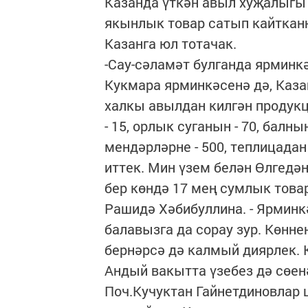
Казанда үткән авыл хуҗалыгы
якынлык товар сатып кайтканн
Казанга юл тотачак.
-Сау-сәламәт булганда ярминк
Кукмара ярминкәсенә дә, Каза
халкы авылдан килгән продукц
- 15, орлык суганын - 70, балн
мендәрләрне - 500, теплицадан
иттек. Мин үзем белән Өлгедә
бер көндә 17 мең сумлык това
Рашидә Хәбибуллина. - Ярминк
балавызга да сорау зур. Көнн
бернәрсә дә калмый диярлек. К
Андый вакытта үзебез дә сөен
Поч.Кучуктан Гайнетдиновлар