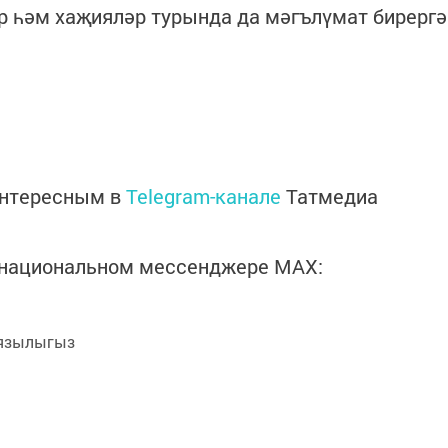
р һәм хаҗияләр турында да мәгълүмат бирергә
интересным в
Telegram-канале
Татмедиа
в национальном мессенджере MАХ:
язылыгыз