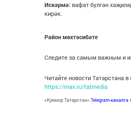
Искәрмә:
вафат булган хаҗила
кирәк.
Район мөхтәсибәте
Следите за самым важным и 
Читайте новости Татарстана 
https://max.ru/tatmedia
«Кукмор Татарстан»
Telegram-каналга