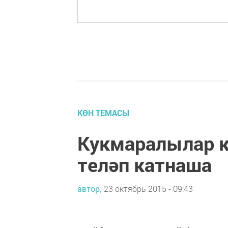
КӨН ТЕМАСЫ
Кукмаралылар к
теләп катнаша
автор,
23 октябрь 2015 - 09:43