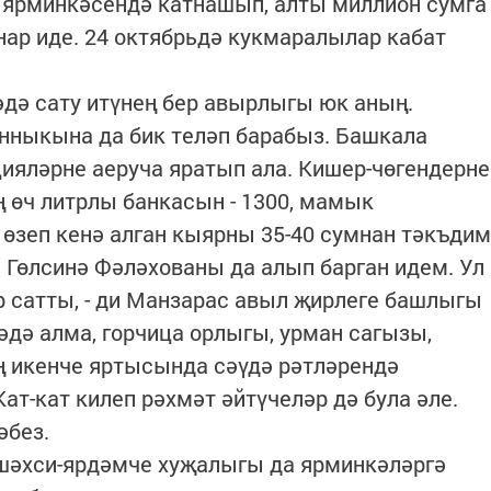
 ярминкәсендә катнашып, алты миллион сумга
ар иде. 24 октябрьдә кукмаралылар кабат
әдә сату итүнең бер авырлыгы юк аның.
нныкына да бик теләп барабыз. Башкала
ияләрне аеруча яратып ала. Кишер-чөгендерне
ың өч литрлы банкасын - 1300, мамык
 өзеп кенә алган кыярны 35-40 сумнан тәкъдим
н Гөлсинә Фәләхованы да алып барган идем. Ул
р сатты, - ди Манзарас авыл җирлеге башлыгы
әдә алма, горчица орлыгы, урман сагызы,
ең икенче яртысында сәүдә рәтләрендә
ат-кат килеп рәхмәт әйтүчеләр дә була әле.
әбез.
 шәхси-ярдәмче хуҗалыгы да ярминкәләргә