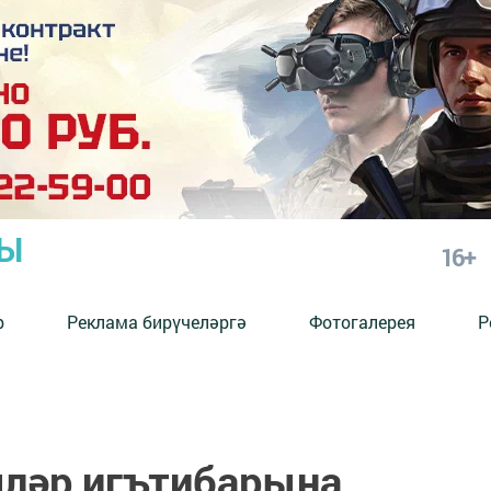
РЫ
16+
р
Реклама бирүчеләргә
Фотогалерея
Р
ләр игътибарына