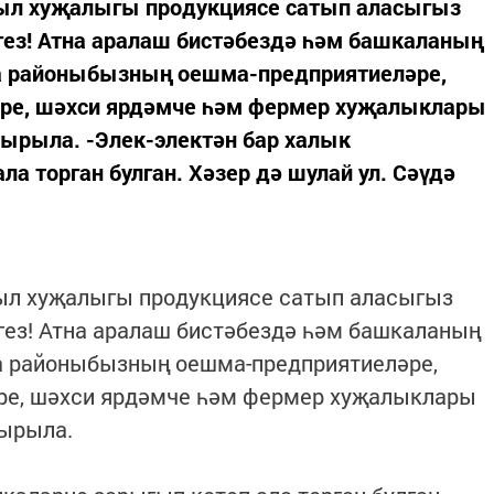
выл хуҗалыгы продукциясе сатып аласыгыз
гез! Атна аралаш бистәбездә һәм башкаланың
да районыбызның оешма-предприятиеләре,
әре, шәхси ярдәмче һәм фермер хуҗалыклары
ырыла. -Элек-электән бар халык
а торган булган. Хәзер дә шулай ул. Сәүдә
ыл хуҗалыгы продукциясе сатып аласыгыз
гез! Атна аралаш бистәбездә һәм башкаланың
да районыбызның оешма-предприятиеләре,
ре, шәхси ярдәмче һәм фермер хуҗалыклары
ырыла.