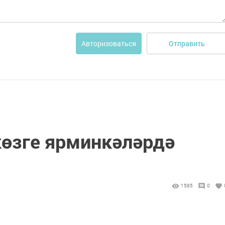
Отправить
Авторизоваться
өзге ярминкәләрдә
1585
0