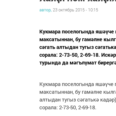
автор,
23 октябрь 2015 - 10:15
Кукмара поселогында яшәүче 
максатыннан, бу гамәлне кылг
сәгать алтыдан тугыз сәгатькә
сорала: 2-73-50, 2-69-18. Иск
турында да мәгълүмат бирергә
Кукмара поселогында яшәүче 
максатыннан, бу гамәлне кылг
алтыдан тугыз сәгатькә кадәр
сорала: 2-73-50, 2-69-18.