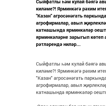
Сыйфатлы һәм кулай бәягә а
киләме?! Ярминкәгә рәхим ите
"Казан" агросәнәгать паркын
агрофирмалар, авыл җирлекл
катнашында ярминкәләр оешт
ярминкәләрне зарыгып көтеп ал
рәтләрендә ниләр...
Сыйфатлы һәм кулай бәягә ав
киләме?! Ярминкәгә рәхим ите
"Казан" агросәнәгать паркын
агрофирмалар, авыл җирлеклә
катнашында ярминкәләр оешт