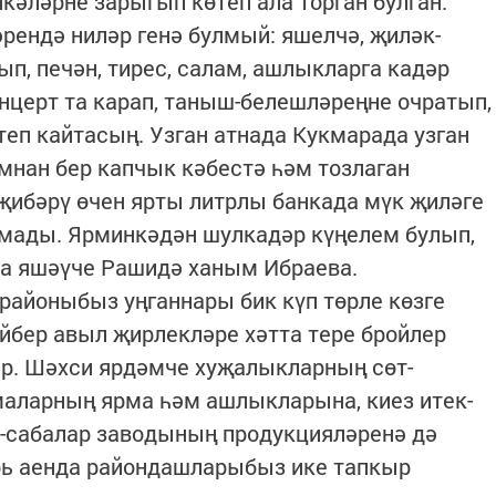
кәләрне зарыгып көтеп ала торган булган.
әрендә ниләр генә булмый: яшелчә, җиләк-
п, печән, тирес, салам, ашлыкларга кадәр
онцерт та карап, таныш-белешләреңне очратып,
еп кайтасың. Узган атнада Кукмарада узган
нан бер капчык кәбестә һәм тозлаган
 җибәрү өчен ярты литрлы банкада мүк җиләге
мады. Ярминкәдән шулкадәр күңелем булып,
да яшәүче Рашидә ханым Ибраева.
 районыбыз уңганнары бик күп төрле көзге
йбер авыл җирлекләре хәтта тере бройлер
әр. Шәхси ярдәмче хуҗалыкларның сөт-
маларның ярма һәм ашлыкларына, киез итек-
т-сабалар заводының продукцияләренә дә
брь аенда райондашларыбыз ике тапкыр