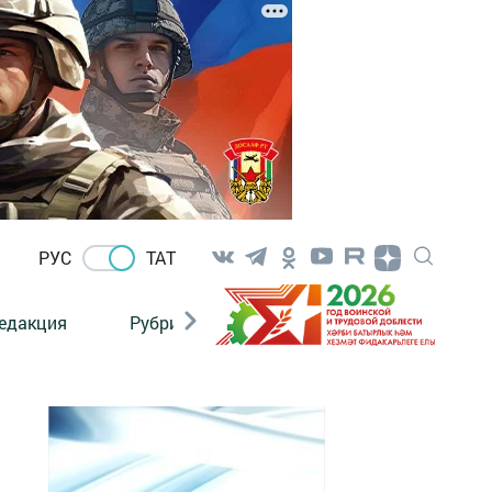
РУС
ТАТ
едакция
Рубрикалар