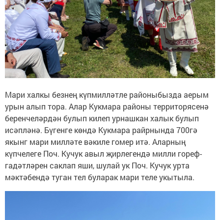
Мари халкы безнең күпмилләтле районыбызда аерым
урын алып тора. Алар Кукмара районы территорясенә
беренчеләрдән булып килеп урнашкан халык булып
исәпләнә. Бүгенге көндә Кукмара райрнында 700гә
якынг мари милләте вәкиле гомер итә. Аларның
күпчелеге Поч. Кучук авыл җирлегендә милли гореф-
гадәтләрен саклап яши, шулай ук Поч. Кучук урта
мәктәбендә туган тел буларак мари теле укытыла.