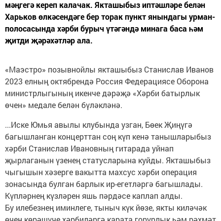
мәңгегә кереп калачак. Якташыбыз иптәшләре белән
Харьков өлкәсендәге бер торак пункт янындагы урман-
полосасында хәрби бурыч үтәгәндә минага баса һәм
җитди җәрәхәтләр ала.
«Маэстро» позывнойлы якташыбыз Станислав Иванов
2023 елның октябрендә Россия Федерациясе Оборона
министрлыгының икенче дәрәҗә «Хәрби батырлык
өчен» медале белән бүләкләнә.
...Иске Юмья авылы клубында узган, Бөек Җиңүгә
багышланган концерттан соң күп кенә танышларыбыз
хәрби Станислав Ивановның гитарада уйнап
җырлаганын үзенең статусларына куйды. Якташыбыз
чыгышын хәзерге вакытта махсус хәрби операция
зонасында булган барлык ир-егетләргә багышлады.
Күпләрнең күзләрен яшь пәрдәсе каплап алды.
Бу илебезнең иминлеге, тыныч күк йөзе, якты киләчәк
өчен көрәшүче хәрбиләргә карата горурлык һәм рәхмәт