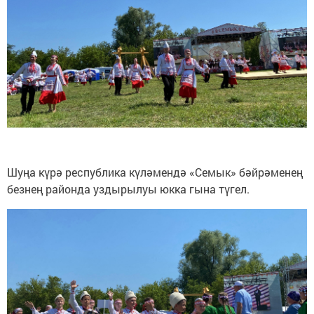
Шуңа күрә республика күләмендә «Семык» бәйрәменең
безнең районда уздырылуы юкка гына түгел.