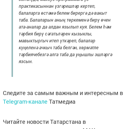
практикасыннан үзгәрешләр кертеп,
балаларга өстәмә белем бирергә дә вакыт
таба. Балаларын аның төркеменә бирү өчен
ата-аналар да алдан язылып куя. Белем һәм
тәрбия бирү сәгатьләрен кызыклы,
мавыктыргыч итеп үткәреп, балалар
күңеленә ачкыч таба белгән, хөрмәтле
тәрбиячебезгә алга таба да уңышлы эшләргә
язсын.
Следите за самым важным и интересным в
Telegram-канале
Татмедиа
Читайте новости Татарстана в