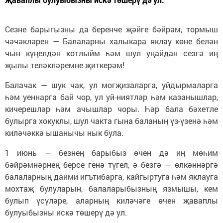
Сезне барыгызны да беренче җәйге бәйрәм, тормыш
чәчәкләрен — Балаларны халыкара яклау көне белән
чын күңелдән котлыйм һәм шул уңайдан сезгә иң
җылы теләкләремне җиткерәм!
Балачак — шук чак, ул могҗизаларга, уйдырмаларга
һәм уеннарга бай чор, ул уй-ниятләр һәм казанышлар,
кичерешләр һәм ачышлар чоры. Һәр бала бәхетле
булырга хокуклы, шул чакта гына баланың үз-үзенә һәм
киләчәккә ышанычы нык була.
1 июнь — безнең барыбыз өчен дә иң мөһим
бәйрәмнәрнең берсе генә түгел, ә безгә — өлкәннәргә
балаларның даими игътибарга, кайгыртуга һәм яклауга
мохтаҗ булуларын, балаларыбызның язмышы, кем
булып үсүләре, аларның киләчәге өчен җаваплы
булуыбызны искә төшерү дә ул.