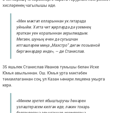
хисләренең чагылышы иде.
«Мин мәктәп елларыннан ук гитарада
уйныйм. Хәтта чит җирләрдә дә үземнең
яраткан уен коралыннан аерылмадым.
Мөгаен, шуның өчен дә сугышчан
иптәшләрем миңа „Маэстро“ дигән позывной
биргәннәрдер инде», — ди Станислав.
35 яшьлек Станислав Иванов тумышы белән Иске
Юмья авылыннан. Ош. Юмья урта мәктәбен
тәмамлаганнан соң, ул Казан һөнәри лицеена укырга
керә.
«Минем эретеп ябыштыручы һөнәрен
үзләштерәсем килгән иде, ләкин токарь
белгечлегенә алынганнар исемлегенә