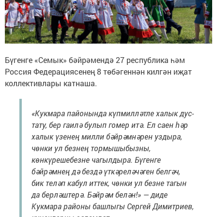
Бүгенге «Семык» бәйрәмендә 27 республика һәм
Россия Федерациясенең 8 төбәгеннән килгән иҗат
коллективлары катнаша.
«Кукмара пайонында күпмилләтле халык дус-
тату, бер гаилә булып гомер итә. Ел саен һәр
халык үзенең милли бәйрәмнәрен уздыра,
чөнки ул безнең тормышыбызны,
көнкүрешебезне чагылдыра. Бүгенге
бәйрәмнең дә бездә үткәреләчәген белгәч,
бик теләп кабул иттек, чөнки ул безне тагын
да берләштерә. Бәйрәм белән!» — диде
Кукмара районы башлыгы Сергей Димитриев,