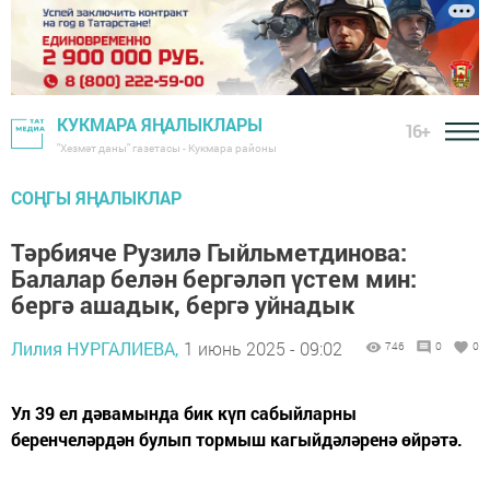
КУКМАРА ЯҢАЛЫКЛАРЫ
16+
"Хезмәт даны" газетасы - Кукмара районы
СОҢГЫ ЯҢАЛЫКЛАР
Тәрбияче Рузилә Гыйльметдинова:
Балалар белән бергәләп үстем мин:
бергә ашадык, бергә уйнадык
Лилия НУРГАЛИЕВА,
1 июнь 2025 - 09:02
746
0
0
Ул 39 ел дәвамында бик күп сабыйларны
беренчеләрдән булып тормыш кагыйдәләренә өйрәтә.