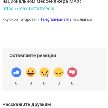
национальном мессенджере MАХ:
https://max.ru/tatmedia
«Кукмор Татарстан»
Telegram-каналга
язылыгыз
Оставляйте реакции
0
0
0
0
0
Расскажите друзьям