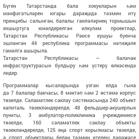
Бүген Татарстанда бала хокукларын һәм
мәнфәгатьләрен югары дәрәҗәдә тәэмин итү
принцибы салынган, балалы гаиләләрнең тормышын
яхшыртуга юнәлдерелгән илкүләм проектлар,
Татарстан Республикасы Рәисе кушуы буенча
эшләнгән 44 республика программасы нәтиҗәле
гамәлгә ашырыла.
Татарстан Республикасы — балачак
инфраструктурасын булдыру һәм үстерү өлкәсендә
лидер.
Программалар кысаларында узган елда гына
да 7 балалар бакчасы, 8 мәктәп һәм 2 өстәмә корпус
төзелде. Сәламәтлек саклау системасында 240 объект
капиталь төзекләндерелде, 48 фельдшер-акушерлык
пункты, 3 амбулатор-поликлиника учреждениесе
төзелде, 160 сәламәтлек саклау объекты
төзекләндерелде, 125 яңа спорт корылмасы төзелде,
ә спорт объектлары белән тәэмин ителеш дәрәҗәсе