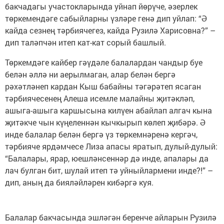
бакчадагы участокларында уйнап йөрүче, әзерлек
төркемендәге сабыйларны үзләре генә дип уйлап: “Ә
кайда сезнең тәрбиячегез, кайда Рузилә Харисовна?” –
дип таләпчән итеп кат-кат сорый башлый.
Төркемдәге кайбер гәүдәле балалардан чандыр буе
белән әллә ни аерылмаган, алар белән бергә
рәхәтләнеп кардан Кыш бабайны тәгәрәтеп ясаган
тәрбиячесенең Алеша исемле малайны җитәкләп,
ашыга-ашыга каршысына килүен абайлап алгач кына
җитәкче чын күңеленнән кычкырып көлеп җибәрә. Ә
инде балалар белән бергә үз төркемнәренә кергәч,
тәрбияче ярдәмчесе Лиза апасы яратып, дулый-дулый:
“Балалары, ярар, юешләнсеннәр дә инде, апалары да
лач булган бит, шулай итеп тә уйныйлармени инде?!” –
дип, аның да бияләйләрен кибәргә куя.
Балалар бакчасында эшләгән беренче айларын Рузилә