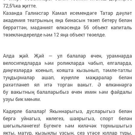
72,5%ка җитте.
Казанда Галиәсгар Камал исемендәге Татар дәүләт
академия театрының яңа бинасын төзеп бетерү белән
беррәттән, мәдәният өлкәсендә 56 объект капиталь
төзекләндерелде һәм 12 яңа объект төзелде.
Алда җәй. Җәй — ул балалар өчен, урамнарда
велосипедларда һәм роликларда чабып, елгаларда,
диңгезләрдә коенып, кояшта кызынып, тәмле-татлы
туңдырмалар ашап, күңелле маҗаралар белән
рәхәтләнеп ял итә торган вакыт. Ә өлкәннәргә
бу вакытның балаларыбыз өчен имин һәм файдалы
узуы бик мөһим.
Кадерле балалар! Якыннарыгыз, дусларыгыз белән
бергә уйнагыз, көлегез, шаярыгыз, спорт белән
шөгыльләнегез! Бүгенге һәм киләчәк тормышыгыз
якты, матур, кызыклы узсын, сез үтәсе юллар туры,