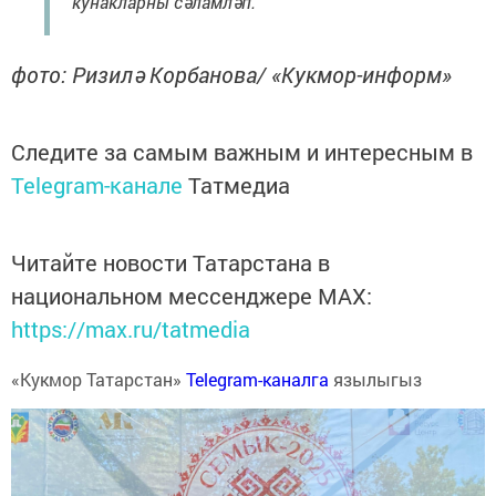
кунакларны сәламләп.
фото: Ризилә Корбанова/ «Кукмор-информ»
Следите за самым важным и интересным в
Telegram-канале
Татмедиа
Читайте новости Татарстана в
национальном мессенджере MАХ:
https://max.ru/tatmedia
«Кукмор Татарстан»
Telegram-каналга
язылыгыз