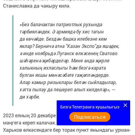
Станиславка да чакыру килә.
«Без балачактан патриотлык рухында
тәрбияләндек. Ә армиядә бу хис тагын
да көчәйде. Бездән башка илебезне кем
яклар? Берничә атна "Казан Экспо"да яшәдек,
ә инде ноябрьдә Луганск өлкәсенең Сватово
шәһәренә җибәрделәр. Мине анда җирле
халыкның ихласлыгы һәм безгә карата
булган яхшы мөнәсәбәте гаҗәпләндерде.
Алар камыр ризыклары белән сыйладылар,
хәтта пылау да пешереп алып килделәр», —
ди хәрби.
Безгә Телеграмга кушылыгыз
2023 елның 20 декабре Станислав Ивановның хәтеренә
Подписаться
мәңгегә кереп калачак. Якташыбыз иптәшләре белән
Харьков өлкәсендәге бер торак пункт янындагы урман-