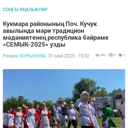
СОҢГЫ ЯҢАЛЫКЛАР
Кукмара районының Поч. Кучук
авылында мари традицион
мәдәниятенең республика бәйрәме
«СЕМЫК-2025» узды
Ризилә КОРБАНОВА,
31 май 2025 - 19:02
962
0
0