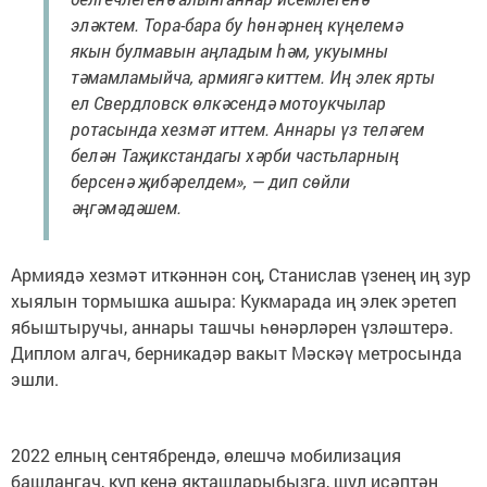
эләктем. Тора-бара бу һөнәрнең күңелемә
якын булмавын аңладым һәм, укуымны
тәмамламыйча, армиягә киттем. Иң элек ярты
ел Свердловск өлкәсендә мотоукчылар
ротасында хезмәт иттем. Аннары үз теләгем
белән Таҗикстандагы хәрби частьларның
берсенә җибәрелдем», — дип сөйли
әңгәмәдәшем.
Армиядә хезмәт иткәннән соң, Станислав үзенең иң зур
хыялын тормышка ашыра: Кукмарада иң элек эретеп
ябыштыручы, аннары ташчы һөнәрләрен үзләштерә.
Диплом алгач, берникадәр вакыт Мәскәү метросында
эшли.
2022 елның сентябрендә, өлешчә мобилизация
башлангач, күп кенә якташларыбызга, шул исәптән