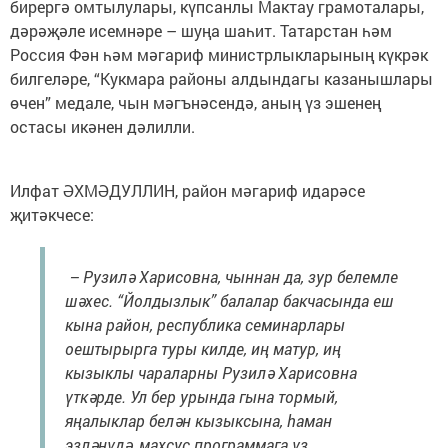
бирергә омтылулары, күпсанлы Мактау грамоталары,
дәрәҗәле исемнәре – шуңа шаһит. Татарстан һәм
Россия Фән һәм мәгариф министрлыкларының күкрәк
билгеләре, “Кукмара районы алдындагы казанышлары
өчен” медале, чын мәгънәсендә, аның үз эшенең
остасы икәнен дәлилли.
Илфат ӘХМӘДУЛЛИН, район мәгариф идарәсе
җитәкчесе:
– Рузилә Харисовна, чыннан да, зур белемле
шәхес. “Йолдызлык” балалар бакчасында еш
кына район, республика семинарлары
оештырырга туры килде, иң матур, иң
кызыклы чараларны Рузилә Харисовна
үткәрде. Ул бер урында гына тормый,
яңалыклар белән кызыксына, һаман
эзләнүдә, махсус программага үз