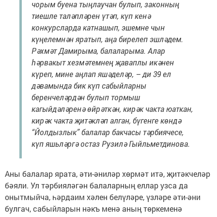
чорым буена тыңлаучан булып, законның
тиешле таләпләрен үтәп, күп кенә
конкурсларда катнашып, эшемне чын
күңелемнән яратып, аңа бирелеп эшләдем.
Рәхмәт Дамирыма, балаларыма. Алар
һәрвакыт хезмәтемнең җаваплы икәнен
күреп, мине аңлап яшәделәр, – ди 39 ел
дәвамында бик күп сабыйларны
беренчеләрдән булып тормыш
кагыйдәләренә өйрәткән, кирәк чакта юаткан,
кирәк чакта җитәкләп алган, бүгенге көндә
“Йолдызлык” балалар бакчасы тәрбиячесе,
күп яшьләргә остаз Рузилә Гыйльметдинова.
Аны балалар ярата, әти-әниләр хөрмәт итә, җитәкчеләр
бәяли. Ул тәрбияләгән балаларның еллар узса да
онытмыйча, һәрдаим хәлен белүләре, үзләре әти-әни
булгач, сабыйларын нәкъ менә аның төркеменә