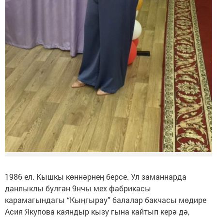
1986 ел. Кышкы көннәрнең берсе. Ул заманнарда
данлыклы булган 9нчы мех фабрикасы
карамагындагы “Кыңгырау” балалар бакчасы мөдире
Асия Якупова каяндыр кызу гына кайтып керә дә,