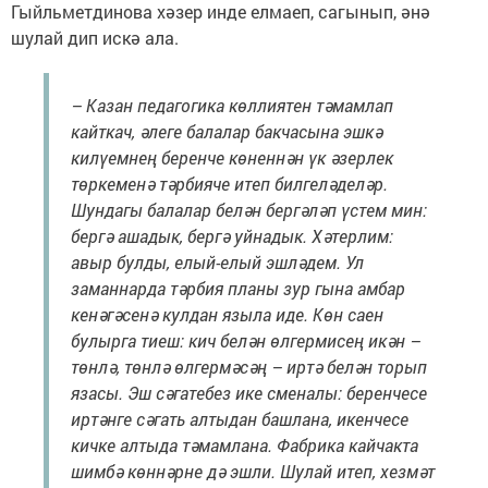
Гыйльметдинова хәзер инде елмаеп, сагынып, әнә
шулай дип искә ала.
– Казан педагогика көллиятен тәмамлап
кайткач, әлеге балалар бакчасына эшкә
килүемнең беренче көненнән үк әзерлек
төркеменә тәрбияче итеп билгеләделәр.
Шундагы балалар белән бергәләп үстем мин:
бергә ашадык, бергә уйнадык. Хәтерлим:
авыр булды, елый-елый эшләдем. Ул
заманнарда тәрбия планы зур гына амбар
кенәгәсенә кулдан языла иде. Көн саен
булырга тиеш: кич белән өлгермисең икән –
төнлә, төнлә өлгермәсәң – иртә белән торып
язасы. Эш сәгатебез ике сменалы: беренчесе
иртәнге сәгать алтыдан башлана, икенчесе
кичке алтыда тәмамлана. Фабрика кайчакта
шимбә көннәрне дә эшли. Шулай итеп, хезмәт