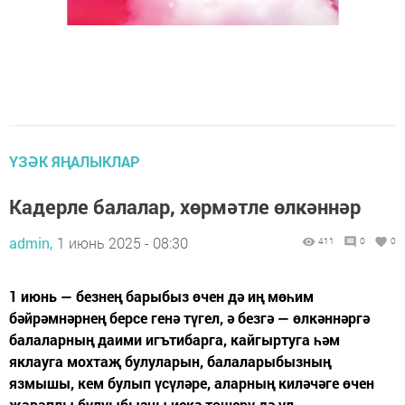
ҮЗӘК ЯҢАЛЫКЛАР
Кадерле балалар, хөрмәтле өлкәннәр
admin,
1 июнь 2025 - 08:30
411
0
0
1 июнь — безнең барыбыз өчен дә иң мөһим
бәйрәмнәрнең берсе генә түгел, ә безгә — өлкәннәргә
балаларның даими игътибарга, кайгыртуга һәм
яклауга мохтаҗ булуларын, балаларыбызның
язмышы, кем булып үсүләре, аларның киләчәге өчен
җаваплы булуыбызны искә төшерү дә ул.