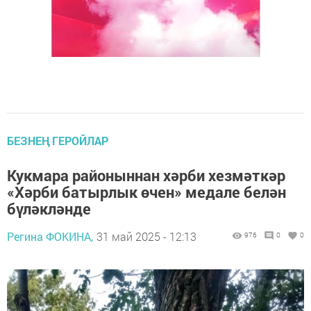
БЕЗНЕҢ ГЕРОЙЛАР
Кукмара районыннан хәрби хезмәткәр
«Хәрби батырлык өчен» медале белән
бүләкләнде
Регина ФОКИНА,
31 май 2025 - 12:13
976
0
0