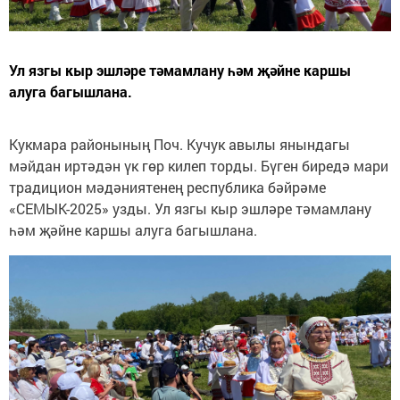
Ул язгы кыр эшләре тәмамлану һәм җәйне каршы
алуга багышлана.
Кукмара районының Поч. Кучук авылы янындагы
мәйдан иртәдән үк гөр килеп торды. Бүген биредә мари
традицион мәдәниятенең республика бәйрәме
«СЕМЫК-2025» узды. Ул язгы кыр эшләре тәмамлану
һәм җәйне каршы алуга багышлана.