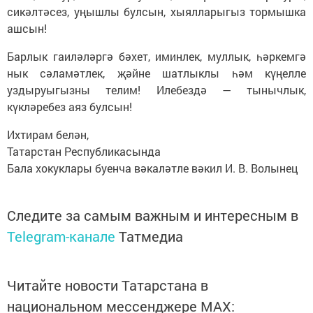
сикәлтәсез, уңышлы булсын, хыялларыгыз тормышка
ашсын!
Барлык гаиләләргә бәхет, иминлек, муллык, һәркемгә
нык сәламәтлек, җәйне шатлыклы һәм күңелле
уздыруыгызны телим! Илебездә — тынычлык,
күкләребез аяз булсын!
Ихтирам белән,
Татарстан Республикасында
Бала хокуклары буенча вәкаләтле вәкил И. В. Волынец
Следите за самым важным и интересным в
Telegram-канале
Татмедиа
Читайте новости Татарстана в
национальном мессенджере MАХ: