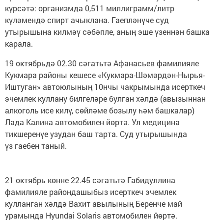
күрсәтә: организмда 0,511 миллиграмм/литр
күләмендә спирт ачыклана. Гаепләнүче суд
утырышына килмәү сәбәпле, аның эше үзеннән башка
карала.
19 октябрьдә 02.30 сәгатьтә Афанасьев фамилияле
Кукмара районы кешесе «Кукмара-Шәмәрдән-Нырья-
Иштуган» автоюлының 10нчы чакрымында исерткеч
эчемлек куллану билгеләре булган хәлдә (авызыннан
алкоголь исе килү, сөйләме бозылу һәм башкалар)
Лада Калина автомобилен йөртә. Ул медицина
тикшеренүе узудан баш тарта. Суд утырышында
үз гаебен таный.
21 октябрь көнне 22.45 сәгатьтә Габидуллина
фамилияле райондашыбыз исерткеч эчемлек
кулланган хәлдә Вахит авылының Беренче май
урамында Hyundai Solaris автомобилен йөртә.