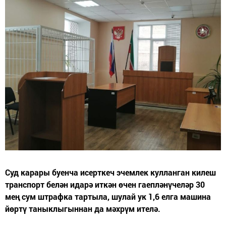
Суд карары буенча исерткеч эчемлек кулланган килеш
транспорт белән идарә иткән өчен гаепләнүчеләр 30
мең сум штрафка тартыла, шулай ук 1,6 елга машина
йөртү таныклыгыннан да мәхрүм ителә.