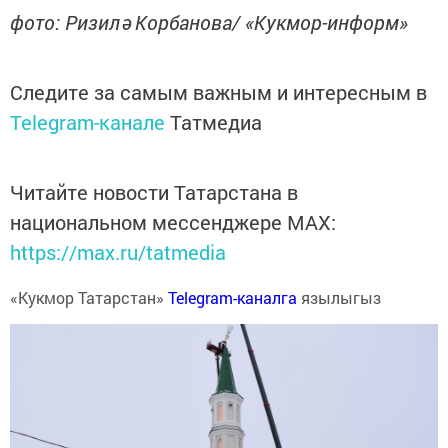
фото: Ризилә Корбанова/ «Кукмор-информ»
Следите за самым важным и интересным в
Telegram-канале
Татмедиа
Читайте новости Татарстана в
национальном мессенджере MАХ:
https://max.ru/tatmedia
«Кукмор Татарстан»
Telegram-каналга
язылыгыз