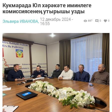
Кукмарада Юл хәрәкәте иминлеге
комиссиясенең утырышы узды
12 декабрь 2024 -
Эльвира ИВАНОВА,
887
0
0
16:55