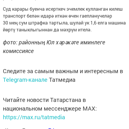
Суд карары буенча исерткеч эчемлек кулланган килеш
транспорт белән идарә иткән өчен гаепләнүчеләр
30 мең сум штрафка тартыла, шулай ук 1,6 елга машина
йөртү таныклыгыннан да мәхрүм ителә.
фото: районның Юл хәрәкәте иминлеге
комиссиясе
Следите за самым важным и интересным в
Telegram-канале
Татмедиа
Читайте новости Татарстана в
национальном мессенджере MАХ:
https://max.ru/tatmedia