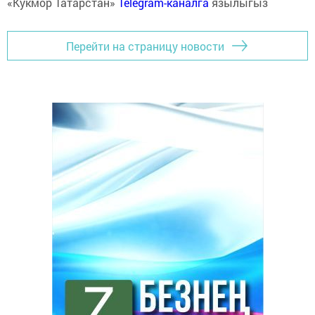
«Кукмор Татарстан»
Telegram-каналга
язылыгыз
Перейти на страницу новости