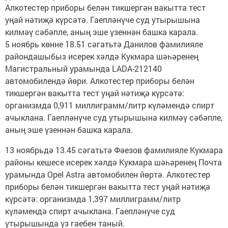
Алкотестер приборы белән тикшергән вакытта тест
уңай нәтиҗә күрсәтә. Гаепләнүче суд утырышына
килмәү сәбәпле, аның эше үзеннән башка карала.
5 ноябрь көнне 18.51 сәгатьтә Данилов фамилияле
райондашыбыз исерек хәлдә Кукмара шәһәренең
Магистральный урамында LADA-212140
автомобилендә йөри. Алкотестер приборы белән
тикшергән вакытта тест уңай нәтиҗә күрсәтә:
организмда 0,911 миллиграмм/литр күләмендә спирт
ачыклана. Гаепләнүче суд утырышына килмәү сәбәпле,
аның эше үзеннән башка карала.
13 ноябрьдә 13.45 сәгатьтә Фәезов фамилияле Кукмара
районы кешесе исерек хәлдә Кукмара шәһәренең Почта
урамында Opel Astra автомобилен йөртә. Алкотестер
приборы белән тикшергән вакытта тест уңай нәтиҗә
күрсәтә: организмда 1,397 миллиграмм/литр
күләмендә спирт ачыклана. Гаепләнүче суд
утырышында үз гаебен таный.