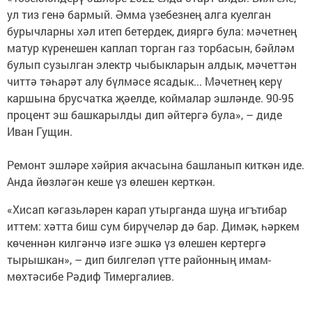
ул тиз генә бармый. Әмма үзебезнең алга куелган
бурычларны хәл итеп бетердек, дияргә була: мәчетнең
матур күренешен каплап торган газ торбасын, бәйләм
булып сузылган электр чыбыкларын алдык, мәчеттән
читтә тәһарәт алу бүлмәсе ясадык... Мәчетнең керү
каршына брусчатка җәелде, коймалар эшләнде. 90-95
процент эш башкарылды дип әйтергә була», – диде
Иван Гущин.
Ремонт эшләре хәйрия акчасына башланып киткән иде.
Анда йөзләгән кеше үз өлешен керткән.
«Хисап кәгазьләрен карап утырганда шуңа игътибар
иттем: хәтта биш сум бирүчеләр дә бар. Димәк, һәркем
көченнән килгәнчә изге эшкә үз өлешен кертергә
тырышкан», – дип билгеләп үтте районның имам-
мөхтәсибе Рәдиф Тимергалиев.