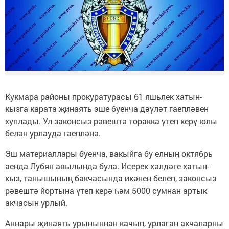
Кукмара районы прокуратурасы 61 яшьлек хатын-
кызга карата җинаять эше буенча дәүләт гаепләвен
хуплады. Ул законсыз рәвештә торакка үтеп керү юлы
белән урлауда гаепләнә.
Эш материаллары буенча, вакыйга бу елның октябрь
аенда Лубян авылында була. Исерек хәлдәге хатын-
кыз, танышының бакчасында икәнен белеп, законсыз
рәвештә йортына үтеп керә һәм 5000 сумнан артык
акчасын урлый.
Аннары җинаять урыныннан качып, урлаган акчаларны