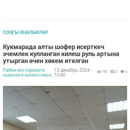
СОҢГЫ ЯҢАЛЫКЛАР
Кукмарада алты шофер исерткеч
эчемлек кулланган килеш руль артына
утырган өчен хөкем ителгән
Район юл хәрәкәте
13 декабрь 2024 -
753
0
0
иминлеге комиссиясе,
10:40