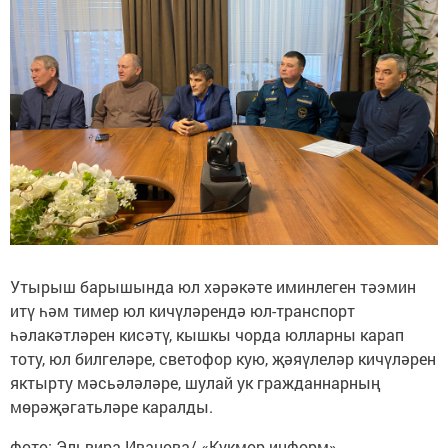
Утырыш барышында юл хәрәкәте иминлеген тәэмин
итү һәм тимер юл кичүләрендә юл-транспорт
һәлакәтләрен кисәтү, кышкы чорда юлларны карап
тоту, юл билгеләре, светофор кую, җәяүлеләр кичүләрен
яктырту мәсьәләләре, шулай ук гражданнарның
мөрәҗәгатьләре каралды.
фото: Эльвира Иванова/ «Кукмор-информ»