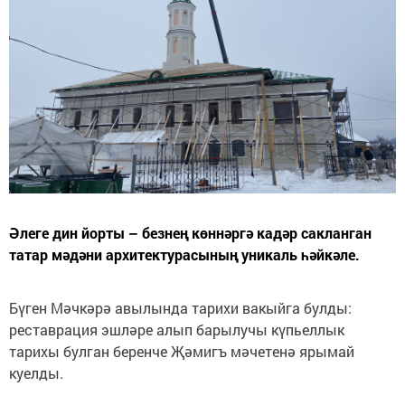
Әлеге дин йорты – безнең көннәргә кадәр сакланган
татар мәдәни архитектурасының уникаль һәйкәле.
Бүген Мәчкәрә авылында тарихи вакыйга булды:
реставрация эшләре алып барылучы күпьеллык
тарихы булган беренче Җәмигъ мәчетенә ярымай
куелды.