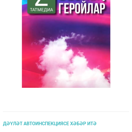
ДӘҮЛӘТ АВТОИНСПЕКЦИЯСЕ ХӘБӘР ИТӘ