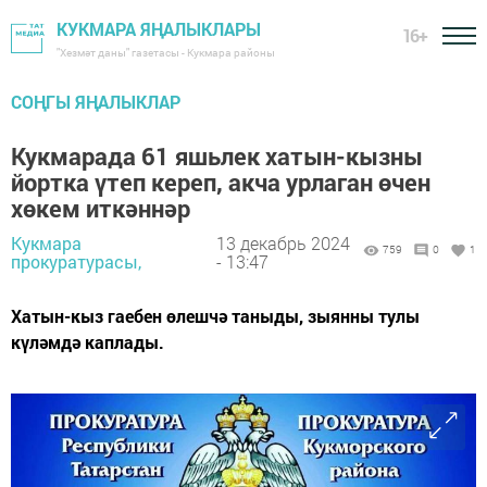
КУКМАРА ЯҢАЛЫКЛАРЫ
16+
"Хезмәт даны" газетасы - Кукмара районы
СОҢГЫ ЯҢАЛЫКЛАР
Кукмарада 61 яшьлек хатын-кызны
йортка үтеп кереп, акча урлаган өчен
хөкем иткәннәр
Кукмара
13 декабрь 2024
759
0
1
прокуратурасы,
- 13:47
Хатын-кыз гаебен өлешчә таныды, зыянны тулы
күләмдә каплады.