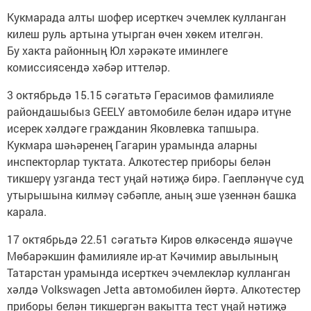
Кукмарада алты шофер исерткеч эчемлек кулланган
килеш руль артына утырган өчен хөкем ителгән.
Бу хакта районның Юл хәрәкәте иминлеге
комиссиясендә хәбәр иттеләр.
3 октябрьдә 15.15 сәгатьтә Герасимов фамилияле
райондашыбыз GEELY автомобиле белән идарә итүне
исерек хәлдәге гражданин Яковлевка тапшыра.
Кукмара шәһәренең Гагарин урамында аларны
инспекторлар туктата. Алкотестер приборы белән
тикшерү узганда тест уңай нәтиҗә бирә. Гаепләнүче суд
утырышына килмәү сәбәпле, аның эше үзеннән башка
карала.
17 октябрьдә 22.51 сәгатьтә Киров өлкәсендә яшәүче
Мөбарәкшин фамилияле ир-ат Кәчимир авылының
Татарстан урамында исерткеч эчемлекләр кулланган
хәлдә Volkswagen Jetta автомобилен йөртә. Алкотестер
приборы белән тикшергән вакытта тест уңай нәтиҗә