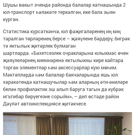
Шушы вакыт эчендә районда балалар катнашында 2
юл-транспорт һәлакәте теркәлгән, ике бала зыян
күргән.
Статистика күрсәткәнчә, юл фаҗигаләренең иң киң
таралган төрләренең берсе – җәяүлене бәрдерү, бигрәк
тә яктылык җитәрлек булмаган
шартларда. «Бәхетсезлек очракларына юлыкмас өчен
җәяүлеләрнең киемнәренә яктылыкны кире кайтара
торган элементлар һәм аксессуарлар кую мөһим.
Мәктәпләрдә һәм балалар бакчаларында яшь юл
хәрәкәтендә катнашучылар һәм аларның әти-әниләре
белән профилактик эш алып баруга тагын да күбрәк
игътибар бирүегезне сорыйм», – дип өстәде район
Дәүләт автоинспекциясе җитәкчесе.