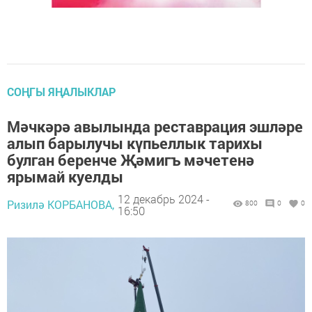
СОҢГЫ ЯҢАЛЫКЛАР
Мәчкәрә авылында реставрация эшләре
алып барылучы күпьеллык тарихы
булган беренче Җәмигъ мәчетенә
ярымай куелды
12 декабрь 2024 -
Ризилә КОРБАНОВА,
800
0
0
16:50