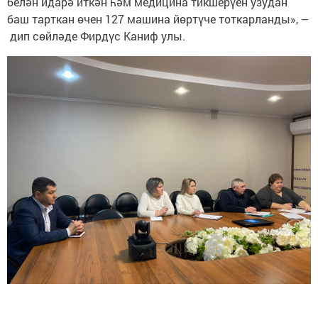
белән идарә иткән һәм медицина тикшерүен узудан
баш тарткан өчен 127 машина йөртүче тоткарланды», –
дип сөйләде Фирдүс Каниф улы.