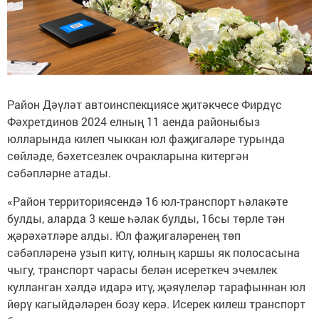
Район Дәүләт автоинспекциясе җитәкчесе Фирдүс
Фәхретдинов 2024 елның 11 аенда районыбыз
юлларында килеп чыккан юл фаҗигаләре турында
сөйләде, бәхетсезлек очракларына китергән
сәбәпләрне атады.
«Район территориясендә 16 юл-транспорт һәлакәте
булды, аларда 3 кеше һәлак булды, 16сы төрле тән
җәрәхәтләре алды. Юл фаҗигаләренең төп
сәбәпләренә узып китү, юлның каршы як полосасына
чыгу, транспорт чарасы белән исереткеч эчемлек
кулланган хәлдә идарә итү, җәяүлеләр тарафыннан юл
йөрү кагыйдәләрен бозу керә. Исерек килеш транспорт