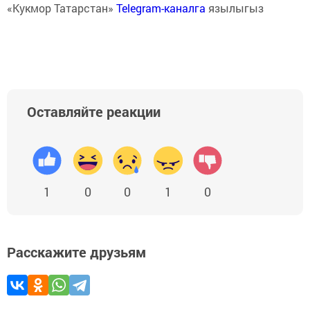
«Кукмор Татарстан»
Telegram-каналга
язылыгыз
Оставляйте реакции
1
0
0
1
0
Расскажите друзьям