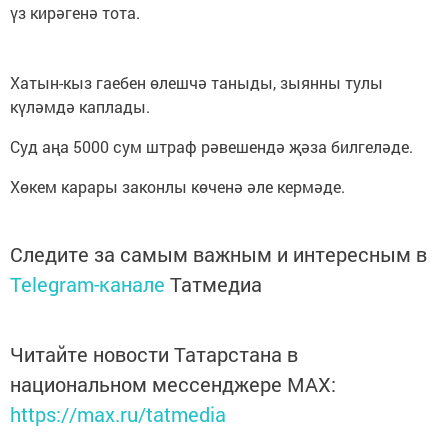
үз кирәгенә тота.
Хатын-кыз гаебен өлешчә таныды, зыянны тулы
күләмдә каплады.
Суд аңа 5000 сум штраф рәвешендә җәза билгеләде.
Хөкем карары законлы көченә әле кермәде.
Следите за самым важным и интересным в
Telegram-канале
Татмедиа
Читайте новости Татарстана в
национальном мессенджере MАХ:
https://max.ru/tatmedia