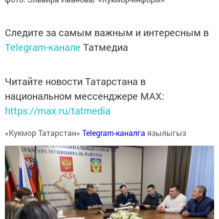
Следите за самым важным и интересным в
Telegram-канале
Татмедиа
Читайте новости Татарстана в
национальном мессенджере MАХ:
https://max.ru/tatmedia
«Кукмор Татарстан»
Telegram-каналга
язылыгыз