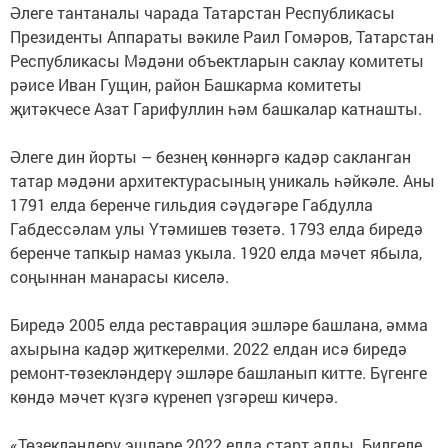
Әлеге тантаналы чарада Татарстан Республикасы
Президенты Аппараты вәкиле Раил Гомәров, Татарстан
Республикасы Мәдәни объектларын саклау комитеты
рәисе Иван Гущин, район Башкарма комитеты
җитәкчесе Азат Гарифуллин һәм башкалар катнашты.
Әлеге дин йорты – безнең көннәргә кадәр сакланган
татар мәдәни архитектурасының уникаль һәйкәле. Аны
1791 елда беренче гильдия сәүдәгәре Габдулла
Габдессәлам улы Үтәмишев төзетә. 1793 елда биредә
беренче тапкыр намаз укыла. 1920 елда мәчет ябыла,
соңыннан манарасы киселә.
Биредә 2005 елда реставрация эшләре башлана, әмма
ахырына кадәр җиткерелми. 2022 елдан исә биредә
ремонт-төзекләндерү эшләре башланып китте. Бүгенге
көндә мәчет күзгә күренеп үзгәреш кичерә.
«Төзекләндерү эшләре 2022 елда старт алды. Билгеле,