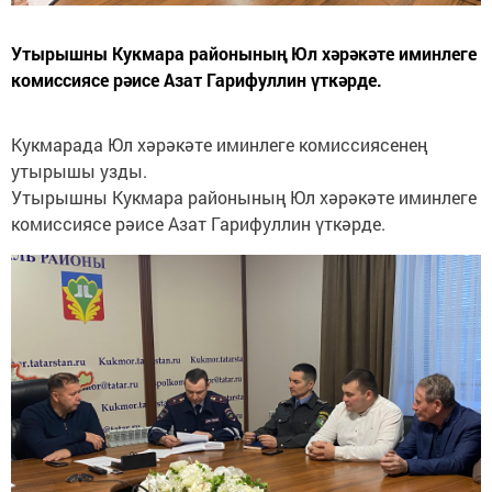
Утырышны Кукмара районының Юл хәрәкәте иминлеге
комиссиясе рәисе Азат Гарифуллин үткәрде.
Кукмарада Юл хәрәкәте иминлеге комиссиясенең
утырышы узды.
Утырышны Кукмара районының Юл хәрәкәте иминлеге
комиссиясе рәисе Азат Гарифуллин үткәрде.