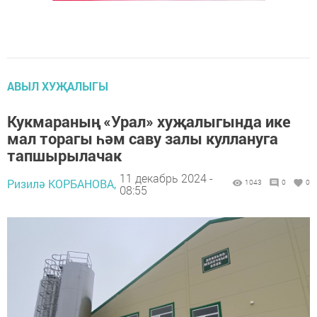
АВЫЛ ХУҖАЛЫГЫ
Кукмараның «Урал» хуҗалыгында ике
мал торагы һәм саву залы куллануга
тапшырылачак
11 декабрь 2024 -
Ризилә КОРБАНОВА,
1043
0
0
08:55