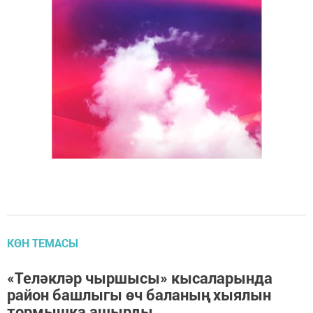
КӨН ТЕМАСЫ
«Теләкләр чыршысы» кысаларында
район башлыгы өч баланың хыялын
тормышка ашырды