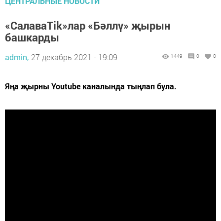
ЦЕНТРАЛЬНЫЕ НОВОСТИ
«СалаваTik»лар «Бәллү» җырын
башкарды
admin,
27 декабрь 2021 - 19:09
1449
0
0
Яңа җырны Youtube каналында тыңлап була.