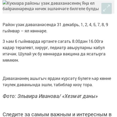
Район үзәк дәваханәсендә 31 декабрь, 1, 2, 4, 5, 7, 8, 9
гыйнвар – ял көннәре.
3 һәм 6 гыйнварда иртәнге сәгать 8.00дән 16.00гә
кадәр терапевт, хирург, педиатр авыруларны кабул
итәчәк. Шулай ук бу көннәрдә вакцина да ясатырга
мөмкин.
Дәваханәнең ашыгыч ярдәм күрсәтү бүлеге һәр көнне
тәүлек дәвамында эшли, табиблар кизү тора.
Фото: Эльвира Иванова/ «Хезмәт даны»
Следите за самым важным и интересным в