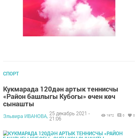
СПОРТ
Кукмарада 120дән артык теннисчы
«Район башлыгы Кубогы» өчен көч
сынашты
25 декабрь 2021 -
Эльвира ИВАНОВА,
1972
0
0
21:06