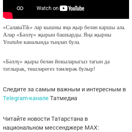
«СалаваTik» лар кышны яңа җыр белән каршы ала.
Алар «Бәллү» җырын башкарды.
Яңа җырны
Youtube каналында тыңлап була.
«Бәллү» җыры белән йокыларыгыз тагын да
татлырак, төшләрегез тәмлерәк булыр!
Следите за самым важным и интересным в
Telegram-канале
Татмедиа
Читайте новости Татарстана в
национальном мессенджере MАХ: