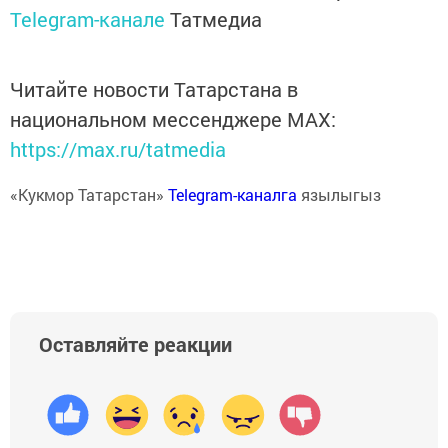
Telegram-канале
Татмедиа
Читайте новости Татарстана в
национальном мессенджере MАХ:
https://max.ru/tatmedia
«Кукмор Татарстан»
Telegram-каналга
язылыгыз
Оставляйте реакции