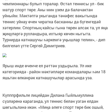
чемпионнары булып торалар. Өстәл теннисы ул - бик
матур спорт төре. Аны мин үзем дә балачактан
уйныйм. Мәктәптә укыганда тәнәфес вакытында
теннис уйнау өчен чиратка басканны да бүгенгедәй
хәтерлим. Спортның кайсы гына төрен алсак та, ул яңа
җиңүләргә рухландыра, ихтыяр көчен ныгыта.
Турнирда катнашучы һәркемгә уңышлар телим», - дип
билгеләп үтте Сергей Димитриев.
Ярыш инде өченче ел рәттән уздырыла. Ул ике
категориядә - район мәктәпләре командалары һәм 18
яшьтән өлкәнрәк катнашучылар арасында уза.
Күпппрфильле лицейдан Дилана Гыйльмуллина
сүзләренә караганда, ул теннис белән узган елдан
шөгыльләнә икән. «Миңа әлеге спорт төре бик ошый,