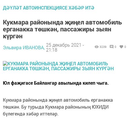
ДӘҮЛӘТ АВТОИНСПЕКЦИЯСЕ ХӘБӘР ИТӘ
Кукмара районында җиңел автомобиль
ерганакка төшкән, пассажиры зыян
күргән
25 декабрь 2021 -
Эльвира ИВАНОВА,
3239
0
0
21:18
Юл фаҗигасе Байлангар авылында килеп чыга.
Кукмара районында җиңел автомобиль ерганакка
төшкән. Бу турыда Кукмара районының ЮХИДИ
бүлегендә хәбәр иттеләр.