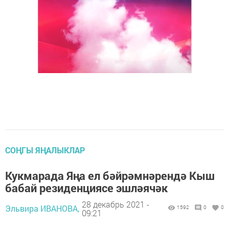
СОҢГЫ ЯҢАЛЫКЛАР
Кукмарада Яңа ел бәйрәмнәрендә Кыш
бабай резиденциясе эшләячәк
28 декабрь 2021 -
Эльвира ИВАНОВА,
1592
0
0
09:21