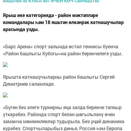
Ярыш ике категориядә - район мәктәпләре
командалары һәм 18 яшьтән өлкәнрәк катнашучылар
арасында узды.
«Барс Арена» спорт залында өстәл теннисы буенча
«Район башлыгы Кубогы»на район беренчелеге узды.
Ярышта катнашучыларны район башлыгы Сергей
Димитриев сәламләде.
«Бүген без әлеге турнирны яңа залда беренче тапкыр
үткәрәбез. Районда спорт белән шөгыльләнү өчен
заманча мөмкинлекләр тудырыла. Без уңай динамика
күрәбез. Спортчыларыбыз дөнья, Россия һәм Европа