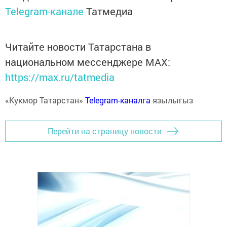
Telegram-канале
Татмедиа
Читайте новости Татарстана в
национальном мессенджере MАХ:
https://max.ru/tatmedia
«Кукмор Татарстан»
Telegram-каналга
язылыгыз
Перейти на страницу новости