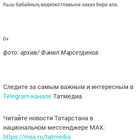
Кыш бабайның видеокотлавына заказ бирә ала.
0+
фото: архив/ Фәнил Мәрсетдинов
Следите за самым важным и интересным в
Telegram-канале
Татмедиа
Читайте новости Татарстана в
национальном мессенджере MАХ:
https://max.ru/tatmedia