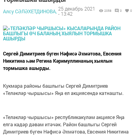
25 декабрь 2021
Алсу СӘЛӘХЕТДИНОВА,
2058
0
0
- 13:42
Сергей Димитриев бүген Нәфисә Әхмәтова, Евсения
Никитина һәм Регина Кәримуллинаның хыялын
тормышка ашырды.
Кукмара районы башлыгы Сергей Димитриев
«Теләкләр чыршысы» Яңа ел акциясендә катнашты.
«Теләкләр чыршысы» республикакүләм акциясе Яңа
елга кадәр дәвам итәчәк. Район башлыгы Сергей
Димитриев бүген Нәфисә Әхмәтова, Евсения Никитина