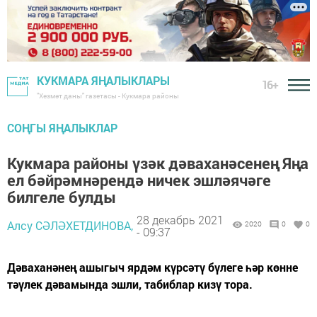
КУКМАРА ЯҢАЛЫКЛАРЫ
16+
"Хезмәт даны" газетасы - Кукмара районы
СОҢГЫ ЯҢАЛЫКЛАР
Кукмара районы үзәк дәваханәсенең Яңа
ел бәйрәмнәрендә ничек эшләячәге
билгеле булды
28 декабрь 2021
Алсу СӘЛӘХЕТДИНОВА,
2020
0
0
- 09:37
Дәваханәнең ашыгыч ярдәм күрсәтү бүлеге һәр көнне
тәүлек дәвамында эшли, табиблар кизү тора.