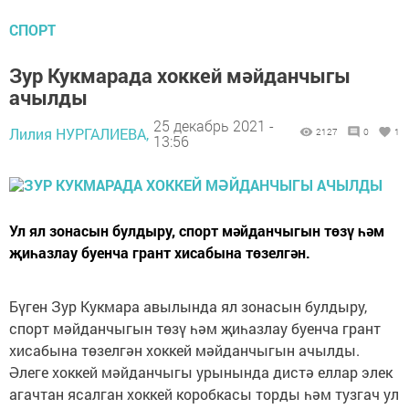
СПОРТ
Зур Кукмарада хоккей мәйданчыгы
ачылды
25 декабрь 2021 -
Лилия НУРГАЛИЕВА,
2127
0
1
13:56
Ул ял зонасын булдыру, спорт мәйданчыгын төзү һәм
җиһазлау буенча грант хисабына төзелгән.
Бүген Зур Кукмара авылында ял зонасын булдыру,
спорт мәйданчыгын төзү һәм җиһазлау буенча грант
хисабына төзелгән хоккей мәйданчыгын ачылды.
Әлеге хоккей мәйданчыгы урынында дистә еллар элек
агачтан ясалган хоккей коробкасы торды һәм тузгач ул