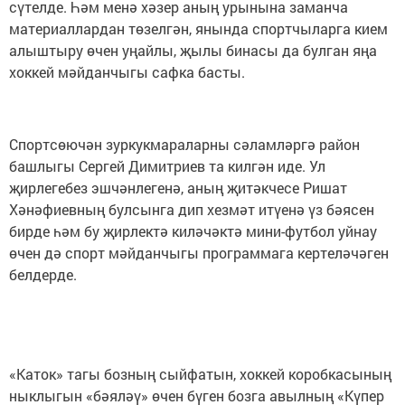
сүтелде. Һәм менә хәзер аның урынына заманча
материаллардан төзелгән, янында спортчыларга кием
алыштыру өчен уңайлы, җылы бинасы да булган яңа
хоккей мәйданчыгы сафка басты.
Спортсөючән зуркукмараларны сәламләргә район
башлыгы Сергей Димитриев та килгән иде. Ул
җирлегебез эшчәнлегенә, аның җитәкчесе Ришат
Хәнәфиевның булсынга дип хезмәт итүенә үз бәясен
бирде һәм бу җирлектә киләчәктә мини-футбол уйнау
өчен дә спорт мәйданчыгы программага кертеләчәген
белдерде.
«Каток» тагы бозның сыйфатын, хоккей коробкасының
ныклыгын «бәяләү» өчен бүген бозга авылның «Күпер