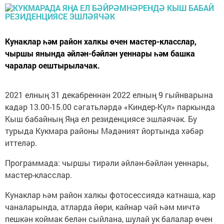
Кунаклар һәм район халкы өчен мастер-класслар,
чыршы янында әйлән-бәйлән уеннары һәм башка
чаралар оештырылачак.
2021 елның 31 декабреннән 2022 елның 9 гыйнварына
кадәр 13.00-15.00 сәгатьләрдә «Киндер-Күл» паркында
Кыш бабайның Яңа ел резиденциясе эшләячәк. Бу
турыда Кукмара районы Мәдәният йортында хәбәр
иттеләр.
Программада: чыршы тирәли әйлән-бәйлән уеннары,
мастер-класслар.
Кунаклар һәм район халкы фотосессиядә катнаша, кар
чаналарында, атларда йөри, кайнар чәй һәм мичтә
пешкән коймак белән сыйлана, шулай ук балалар өчен