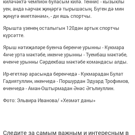
киләчәктә чемпион буласым килә. Теннис - кызыклы
уен, анда һәрчак җиңәргә тырышасың. Бүген дә мин
җиңүгә өметләнәм», - ди яшь спортчы.
Ярышта үзенең осталыгын 120дән артык спортчы
күрсәтте.
Ярыш нәтиҗәләре буенча беренче урынны - Кукмара
4нче урта мәктәбе, икенче урынны - Туембаш мәктәбе,
өченче урынны Сәрдекбаш мәктәбе командасы алды.
Ир-егетләр арасында беренчедә - Кукмарадан Булат
Гадиятуллин, икенчедә - Поршурдан Эдуард Трофимов,
өченчедә - Аман-Оштырмадан Әнәс Әгълиуллин.
Фото: Эльвира Иванова/ «Хезмәт даны»
Следите за самым важным и интересным в