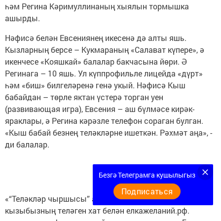
һәм Регина Кәримуллинаның хыялын тормышка
ашырды.
Нәфисә белән Евсениянең икесенә дә алты яшь.
Кызларның берсе – Кукмараның «Салават күпере», ә
икенчесе «Кояшкай» балалар бакчасына йөри. Ә
Регинага – 10 яшь. Ул күппрофильле лицейда «дүрт»
һәм «биш» билгеләренә генә укый. Нәфисә Кыш
бабайдан – төрле яктан үстерә торган уен
(развивающая игра), Евсения – аш бүлмәсе кирәк-
яраклары, ә Регина кәрәзле телефон сораган булган.
«Кыш бабай безнең теләкләрне ишеткән. Рәхмәт аңа», -
ди балалар.
Безгә Телеграмга кушылыгыз
Подписаться
«“Теләкләр чыршысы” акциясе турында ишеткәч,
кызыбызның теләген хат белән елкажеланий.рф.