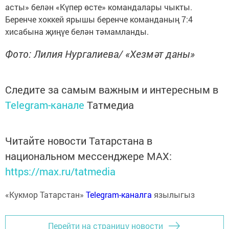
асты» белән «Күпер өсте» командалары чыкты.
Беренче хоккей ярышы беренче команданың 7:4
хисабына җиңүе белән тәмамланды.
Фото: Лилия Нургалиева/ «Хезмәт даны»
Следите за самым важным и интересным в
Telegram-канале
Татмедиа
Читайте новости Татарстана в
национальном мессенджере MАХ:
https://max.ru/tatmedia
«Кукмор Татарстан»
Telegram-каналга
язылыгыз
Перейти на страницу новости