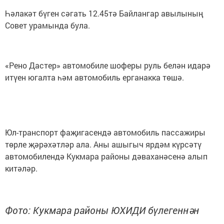
Һәлакәт бүген сәгать 12.45тә Байлангар авылының
Совет урамында була.
«Рено Дастер» автомобиле шоферы руль белән идарә
итүен югалта һәм автомобиль ерганакка төшә.
Юл-транспорт фаҗигасендә автомобиль пассажиры
төрле җәрәхәтләр ала. Аны ашыгыч ярдәм күрсәтү
автомобилендә Кукмара районы дәваханәсенә алып
китәләр.
Фото: Кукмара районы ЮХИДИ бүлегеннән