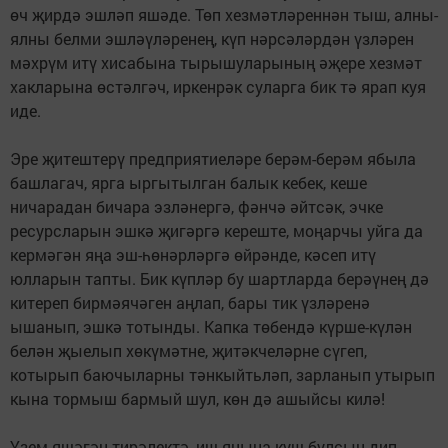
өч җирдә эшләп яшәде. Төп хезмәтләреннән тыш, алны-
ялны белми эшләүләренең, күп нәрсәләрдән үзләрен
мәхрүм итү хисабына тырышуларының әҗере хезмәт
хакларына өстәлгәч, иркенрәк суларга бик тә ярап куя
иде.
Эре җитештерү предприятиеләре берәм-берәм ябыла
башлагач, ярга ыргытылган балык кебек, кеше
ничарадан бичара эзләнергә, фәнчә әйтсәк, эчке
ресурсларын эшкә җигәргә кереште, моңарчы уйга да
кермәгән яңа эш-һөнәрләргә өйрәнде, кәсеп итү
юлларын тапты. Бик күпләр бу шартларда берәүнең дә
китереп бирмәячәген аңлап, бары тик үзләренә
ышанып, эшкә тотынды. Капка төбендә күрше-күлән
белән җыелып хөкүмәтне, җитәкчеләрне сүгеп,
котырып баючыларны тәнкыйтьләп, зарланып утырып
кына тормыш бармый шул, көн дә ашыйсы килә!
Үзем яшәгән тирәлектә, иш янына куш булсын дип,