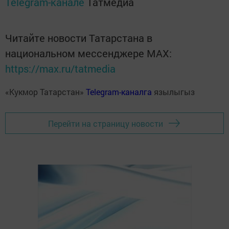
Telegram-канале
Татмедиа
Читайте новости Татарстана в
национальном мессенджере MАХ:
https://max.ru/tatmedia
«Кукмор Татарстан»
Telegram-каналга
язылыгыз
Перейти на страницу новости