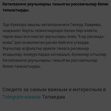
Китапханәче укучыларны танылган рәссамчылар белән
таныштырды.
Зур Кукмара авылы китапханәчесе Гөлнур Хаҗиева,
мәдәният йорты хезмәткәрләре белән бергәлектә,
төрле яшьтәге мәктәп укучылары өчен, "Һәр рәсемдә -
кояш" дип исемләнгән рәсем бәйгесе үткәрде.
Укучылар асфальтка ирекле темага рәсемнәр
ясадылар, конкурсларда катнашып, бүләкләр оттылар.
Китапханәче укучыларны танылган рәссамчылар
белән таныштырды.
Следите за самым важным и интересным в
Telegram-канале
Татмедиа