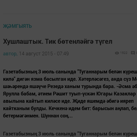
ҖӘМГЫЯТЬ
Хушлаштык. Тик бөтенләйгә түгел
автор,
14 август 2015 - 07:49
1522
Газетабызның 3 июль санында "Туганнарым белән күре
килә" дигән язма басылган иде. Хәтерләсәгез, анда сүз 
шәһәрендә яшәүче Резедә ханым турында бара. -Әсма ә
Ярулла бабам, әтием Рәшит туып-үскән Югары Казаклар
авылына кайтып киләсе иде. Җиде яшемдә әбигә ияреп
кайтканым булды. Кечкенә идем бит: барысын аңлап, бе
бетермәгәнмен. Шуннан соң...
Газетабызның 3 июль санында "Туганнарым белән күре