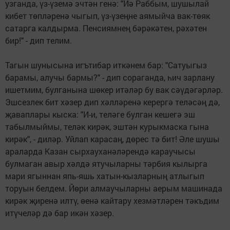
узганда, үз-үземә эчтән генә: "Йә Раббым, шушылай
кибет төпләренә чыгып, үз-үзеңне аямыйча вак-төяк
сатарга калдырма. Пенсиямнең бәрәкәтен, рәхәтен
бир!" - дип телим.
Тагын шунысына игътибар иткәнем бар: "Сатуыгыз
барамы, алучы бармы?" - дип сораганда, һич зарлану
ишетмим, булганына шөкер итәләр бу вак сәүдәгәрләр.
Эшсезлек бит хәзер дип хәлләренә керергә теләсәң дә,
җаваплары кыска: "И-и, теләге булган кешегә эш
табылмыймы, теләк кирәк, эштән курыкмаска гына
кирәк", - диләр. Уйлап карасаң, дөрес тә бит! Әле шушы
араларда Казан сырхауханәләрендә караучысы
булмаган авыр хәлдә ятучыларны тәрбия кылырга
мари ягыннан япь-яшь хатын-кызларның атлыгып
торуын белдем. Йөри алмаучыларны аерым машинада
кирәк җиренә илтү, өенә кайтару хезмәтләрен тәкъдим
итүчеләр дә бар икән хәзер.