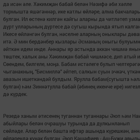
да исән әле. Хәкимҗан бабай белән Нәзифә әби хәлле
тормышта яшәгәннәр, ике катлы өйләре, алма бакчалар
булган. Ил өстенә килгән кайгы аларны да читләтеп узма
дүрт улларының дүртесе дә сугыш кырында ятып калган
Икесе өйләнгән булган, нәселне аларның оныклары дәв
итә. Ә мин бердәнбер кызлары Әсманың оныгы булуым
әйткән идем инде. Аннары яр астында аккан чишмә яны
төштек, халык аны Хәкимҗан бабай чишмәсе, дип атый и
Сөендем, билгеле, моңа. Бабам истәлеге булып челтерәг
чыганакның, "Бисмиллә" әйтеп, салкын суын эчкәч, үткә
авазын ишеткәндәй булдым. Ярулла бабам(сугышта һәл
булган) һәм Зиннәтулла бабай (әбинең икенче ире) нигез
дә күрдек.
Резедә ханым әтисенең туганнан туганнары Әюп һәм На
абыйлары белән очрашуы турында да дулкынланып
сөйләде. Алар белән башта ифтар ашында күрешкән, ан
өйләрендә кунак булган. Әюп Кәшәфиев - Аш-Буҗи авыл