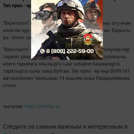
Төп приз - өр...
"Вконтакте" социаль челтәре аша әлеге призны оту өчен
әллә ни зур эш тә башкарырга кирәк булмаган. Барысы
да - бәхет эше.
"Вконтакте" өчен иң зур призны челтәрдәге популяр бер
төркем уйнаткан. Призга дәгъва кылу өчен кулланучы
әлеге төркемгә язылырга һәм хәбәрне башкаларга
таратырга гына тиеш булган. Төп приз - өр яңа BMW M3
автомобилен Чаллыдан 14 яшьлек Аида Мааданбекова
откан.
чыганак:
http://intertat.ru
Следите за самым важным и интересным в