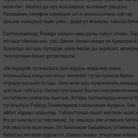
икән бит. Икебез дә күз яшьләренә чыланып укыдык.
Резедәнең телефон номерын әйтә алмассызмы, ифтар
ашына чакырыр идек үзен, - диде ул ягымлы тавыш белә
Сөйләшкәннәр, Резедә ханым чакыруны кабул иткән. Т
иптәше Миннегаян, улы Данис белән килде ул Кукмарага.
Язмалар авторы буларак, үзем белән дә күрешеп, кичере
тәэсирләре белән уртаклашты.
-Иң кадерле туганыбыз, дип каршы алдылар мине.
Аллаһыбыз миңа юл ачты: иллеләп туган-тумача белән
очрашу насыйп булды. Белсәгез иде, күңелемнең никадә
шатлык тойгысы белән тулганын! Аштан соң икенче көнн
истәлекле сәяхәткә чыктык. Югары Казакларда өченче 
туганыбыз Райнур Хәкимҗанов гаиләсендә булдык. Бик
әйбәт каршы алдылар. Үзбәкстанда яшәп кайткан икән а
Өч ул һәм кыз үстергәннәр. Бу авылда әле әтиемне белү
Нәсимә апа яши икән. Ул Хәкимҗан бабайның (әтиемнең
бабасы) нигезен күрсәтте. Шаккатмалы: утырткан алма