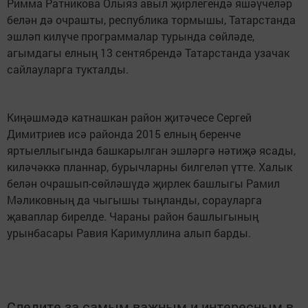
Римма Ратникова Олыяз авыл җирлегендә яшәүчеләр
белән дә очрашты, республика тормышы, Татарстанда
эшләп килүче программалар турында сөйләде,
агымдагы елның 13 сентябрендә Татарстанда узачак
сайлауларга тукталды.
Киңәшмәдә катнашкан район җитәчесе Сергей
Димитриев исә районда 2015 елның беренче
яртыеллыгында башкарылган эшләргә нәтиҗә ясады,
киләчәккә планнар, бурычларны билгеләп үтте. Халык
белән очрашып-сөйләшүдә җирлек башлыгы Рамил
Мәликовның да чыгышы тыңланды, сорауларга
җаваплар бирелде. Чараны район башлыгының
урынбасары Равия Каримуллина алып барды.
Следите за самым важным и интересным в