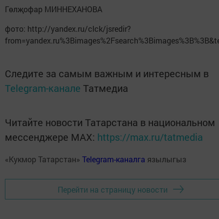
Гөлҗофар МИННЕХАНОВА
фото: http://yandex.ru/clck/jsredir?
from=yandex.ru%3Bimages%2Fsearch%3Bimages%3B%3B&t
Следите за самым важным и интересным в
Telegram-канале
Татмедиа
Читайте новости Татарстана в национальном
мессенджере MАХ:
https://max.ru/tatmedia
«Кукмор Татарстан»
Telegram-каналга
язылыгыз
Перейти на страницу новости