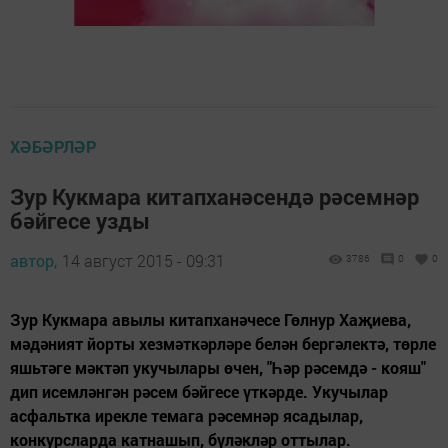
ХӘБӘРЛӘР
Зур Кукмара китапханәсендә рәсемнәр
бәйгесе узды
автор,
14 август 2015 - 09:31
3786
0
0
Зур Кукмара авылы китапханәчесе Гөлнур Хаҗиева,
мәдәният йорты хезмәткәрләре белән бергәлектә, төрле
яшьтәге мәктәп укучылары өчен, "Һәр рәсемдә - кояш"
дип исемләнгән рәсем бәйгесе үткәрде. Укучылар
асфальтка ирекле темага рәсемнәр ясадылар,
конкурсларда катнашып, бүләкләр оттылар.