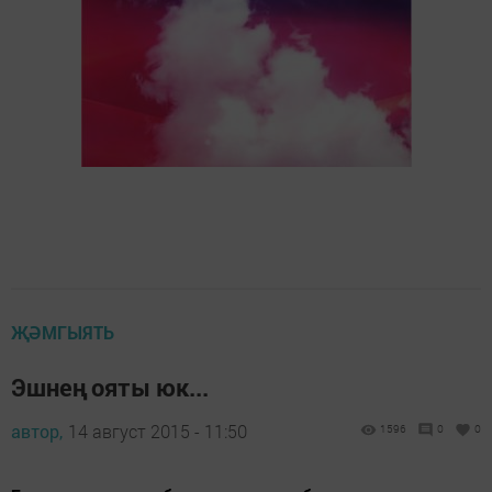
ҖӘМГЫЯТЬ
Эшнең ояты юк...
автор,
14 август 2015 - 11:50
1596
0
0