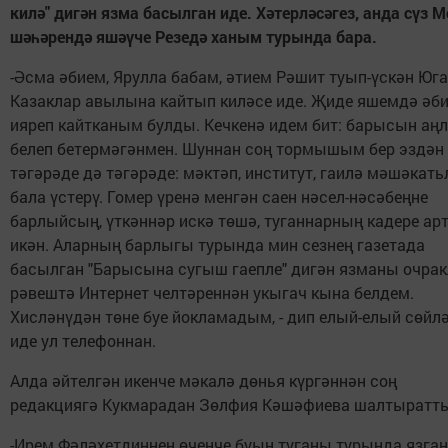
килә" дигән язма басылган иде. Хәтерләсәгез, анда сүз 
шәһәрендә яшәүче Резедә ханым турында бара.
-Әсма әбием, Ярулла бабам, әтием Рәшит туып-үскән Юг
Казаклар авылына кайтып киләсе иде. Җиде яшемдә әби
ияреп кайтканым булды. Кечкенә идем бит: барысын аңл
белеп бетермәгәнмен. Шуннан соң тормышым бер эздән
тәгәрәде дә тәгәрәде: мәктәп, институт, гаилә мәшәкать
бала үстерү. Гомер үренә менгән саен нәсел-нәсәбеңне
барлыйсың, үткәннәр искә төшә, туганнарның кадере ар
икән. Аларның барлыгы турында мин сезнең газетада
басылган "Барысына сугыш гаепле" дигән язманы очра
рәвештә Интернет челтәреннән укыгач кына белдем.
Хисләнүдән төне буе йокламадым, - дип елый-елый сөйл
иде ул телефоннан.
Алда әйтелгән икенче мәкалә дөнья күргәннән соң
редакциягә Кукмарадан Зөлфия Кәшәфиева шалтыратт
-Ирем Фәләхетдиннең өченче буын туганы турында язга