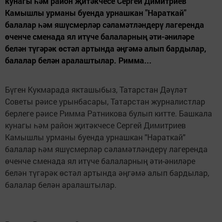
кунагы һәм район җитәкчесе Сергей Димитриев
Камышлы урманы буенда урнашкан "Нараткай"
балалар һәм яшүсмерләр сәламәтләндерү лагеренда
өченче сменада ял итүче балаларның әти-әниләре
белән түгәрәк өстәл артында әңгәмә алып бардылар,
балалар белән аралаштылар. Римма...
Бүген Кукмарада якташыбыз, Татарстан Дәүләт
Советы рәисе урынбасары, Татарстан журналистлар
берлеге рәисе Римма Ратникова булып китте. Башкала
кунагы һәм район җитәкчесе Сергей Димитриев
Камышлы урманы буенда урнашкан "Нараткай"
балалар һәм яшүсмерләр сәламәтләндерү лагеренда
өченче сменада ял итүче балаларның әти-әниләре
белән түгәрәк өстәл артында әңгәмә алып бардылар,
балалар белән аралаштылар.