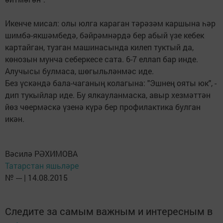
Икенче мисал: олы юлга караган тәрәзәм каршына һәр
шимбә-якшәмбедә, бәйрәмнәрдә бер абый үзе кебек
картайган, тузган машинасында килеп туктый да,
көнозын мунча себеркесе сата. 6-7 еллап бар инде.
Алучысы булмаса, шөгыльләнмәс иде.
Без үскәндә бала-чаганың колагына: "Эшнең ояты юк", -
дип тукыйлар иде. Бу ялкауланмаска, авыр хезмәттән
йөз чөермәскә үзенә күрә бер профилактика булган
икән.
Вәсилә РӘХИМОВА
Татарстан яшьләре
№ --- | 14.08.2015
Следите за самым важным и интересным в