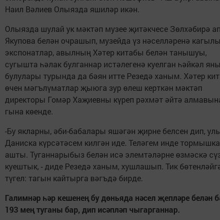
Наил Вәлиев Олыязда яшиләр икән.
Олыязда шулай ук мәктәп музее җитәкчесе Зөлхәбирә а
Якупова белән очрашып, музейда үз нәселләренә кагы
экспонатлар, авылның Хәтер китабы белән танышуы,
сугышта һәлак булганнар истәлегенә куелган һәйкәл ян
булулары турында да бәян итте Резедә ханым. Хәтер ки
өчен мәгълүматлар җыюга зур өлеш керткән мәктәп
директоры Гомәр Хаҗиевны күреп рәхмәт әйтә алмавын
гына көенде.
-Бу якларны, әби-бабалары яшәгән җирне белсен дип, ул
Даниска күрсәтәсем килгән иде. Теләгем инде тормышка
ашты. Туганнарыбыз белән исә элемтәләрне өзмәскә сү
куештык, - диде Резедә ханым, хушлашып. Тик бөтенләйг
түгел: тагын кайтырга вәгъдә бирде.
Галимнәр һәр кешенең бу дөньяда нәсел җепләре белән б
193 мең туганы бар, дип исәпләп чыгарганнар.