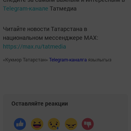
Telegram-канале
Татмедиа
Читайте новости Татарстана в
национальном мессенджере MАХ:
https://max.ru/tatmedia
«Кукмор Татарстан»
Telegram-каналга
язылыгыз
Оставляйте реакции