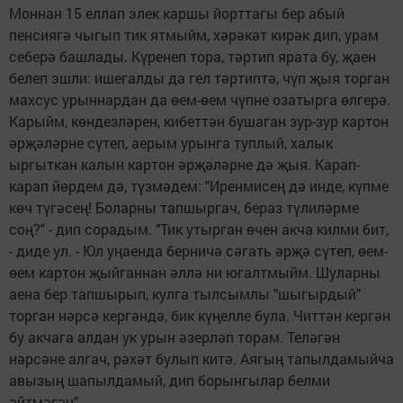
Моннан 15 еллап элек каршы йорттагы бер абый
пенсиягә чыгып тик ятмыйм, хәрәкәт кирәк дип, урам
себерә башлады. Күренеп тора, тәртип ярата бу, җаен
белеп эшли: ишегалды да гел тәртиптә, чүп җыя торган
махсус урыннардан да өем-өем чүпне озатырга өлгерә.
Карыйм, көндезләрен, кибеттән бушаган зур-зур картон
әрҗәләрне сүтеп, аерым урынга туплый, халык
ыргыткан калын картон әрҗәләрне дә җыя. Карап-
карап йөрдем дә, түзмәдем: "Иренмисең дә инде, күпме
көч түгәсең! Боларны тапшыргач, бераз түлиләрме
соң?" - дип сорадым. "Тик утырган өчен акча килми бит,
- диде ул. - Юл уңаенда берничә сәгать әрҗә сүтеп, өем-
өем картон җыйганнан әллә ни югалтмыйм. Шуларны
аена бер тапшырып, кулга тылсымлы "шыгырдый"
торган нәрсә кергәндә, бик күңелле була. Читтән кергән
бу акчага алдан ук урын әзерләп торам. Теләгән
нәрсәне алгач, рәхәт булып китә. Аягың тапылдамыйча
авызың шапылдамый, дип борынгылар белми
әйтмәгән".