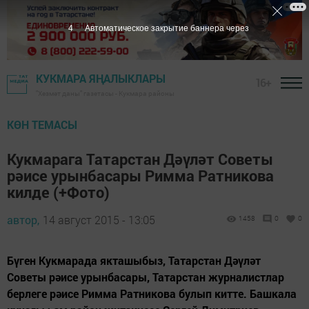
3
Автоматическое закрытие баннера через
КУКМАРА ЯҢАЛЫКЛАРЫ
16+
"Хезмәт даны" газетасы - Кукмара районы
КӨН ТЕМАСЫ
Кукмарага Татарстан Дәүләт Советы
рәисе урынбасары Римма Ратникова
килде (+Фото)
автор,
14 август 2015 - 13:05
1458
0
0
Бүген Кукмарада якташыбыз, Татарстан Дәүләт
Советы рәисе урынбасары, Татарстан журналистлар
берлеге рәисе Римма Ратникова булып китте. Башкала