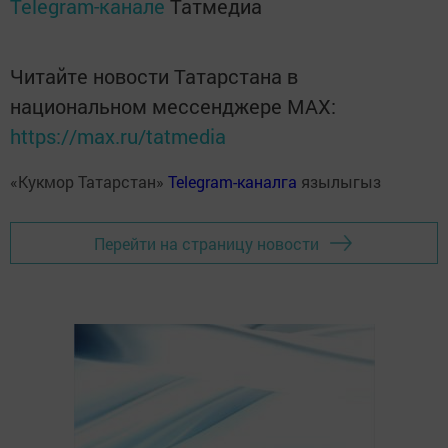
Telegram-канале
Татмедиа
Читайте новости Татарстана в
национальном мессенджере MАХ:
https://max.ru/tatmedia
«Кукмор Татарстан»
Telegram-каналга
язылыгыз
Перейти на страницу новости