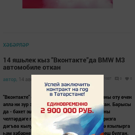
ХӘБӘРЛӘР
14 яшьлек кыз "Вконтакте"да BMW M3
автомобиле откан
автор,
14 август 2015 - 10:56
1007
0
0
"Вконтакте" социаль челтәре аша әлеге призны оту өчен
әллә ни зур эш тә башкарырга кирәк булмаган. Барысы
да - бәхет эше. "Вконтакте" өчен иң зур призны
челтәрдәге популяр бер төркем уйнаткан. Призга
дәгъва кылу өчен кулланучы әлеге төркемгә язылырга
һәм хәбәрне башкаларга таратырга гына тиеш булган.