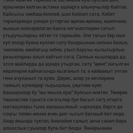
кулыннан килгән өстәмә эшләргә алынучылар байтак.
Кайсысы оекбаш-бияләй, шәл бәйләп сата. Кибет
тирәләрендә үзләре үстергән җиләк-җимеш, яшелчәне,
кышын консервлаган бакча нигъмәтләрен сатып
утыручыларны әйтеп тә тормыйм. Әле тагын бер ише
күп еллар буена күпләп сату базарыннан кипкән балык,
чикләвек, көнбагыш кебек, узып баручы кызыгырлык
ризыкларны алып кайтып сата. Салкын кышларда да,
эссе җәйләрдә дә шунда утырган, сату "җене" кагылган
кешеләрне кайчагында кызганып та, ә кайвакыт эчтән
генә ачуланып та куям. Дөрес, алар үз көчләренә
таянып, күпмедер тырышлык, үҗәтлек куеп
башкаралар бу "иш янына куш" булсын ниятен. Төкерек
төшмәслек суыкта сәгатьләр буе басып сату итәргә
маташулары гына аңлашылмый: һәрхәлдә, берсе дә
соңгы телем икмәк өчен дип чыгып басмый бит инде.
Алар янында туктап, бияләйне салып, акча санап бирә
алмаслык суыклар була бит бездә. Яннарыннан