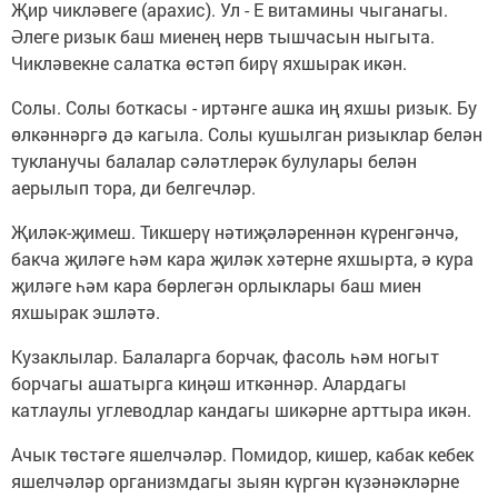
Җир чикләвеге (арахис). Ул - Е витамины чыганагы.
Әле­ге ризык баш миенең нерв тышчасын ныгыта.
Чикләвекне салатка өстәп бирү яхшырак икән.
Солы. Солы боткасы - иртәнге ашка иң яхшы ризык. Бу
өлкәннәргә дә кагыла. Солы кушылган ризыклар белән
тукланучы балалар сәләтлерәк булулары белән
аерылып тора, ди белгечләр.
Җиләк-җимеш. Тикшерү нәтиҗәләреннән күренгәнчә,
бакча җиләге һәм кара җиләк хәтерне яхшырта, ә кура
җиләге һәм кара бөрлегән орлыклары баш миен
яхшырак эшләтә.
Кузаклылар. Балаларга бор­чак, фасоль һәм ногыт
борчагы ашатырга киңәш иткәннәр. Алардагы
катлаулы углеводлар кандагы шикәрне арттыра икән.
Ачык төстәге яшелчәләр. Помидор, кишер, кабак кебек
яшелчәләр организмдагы зыян күргән күзәнәкләрне