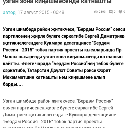
узган зона киңәшмәсендә катнашты
автор,
17 август 2015 - 06:48
2393
0
0
Узган шимбәдә район җитәкчесе, "Бердәм Россия" сәяси
партиясенең җирле бүлеге сәркатибе Сергей Димитриев
җитәкчелегендәге Кукмара делегациясе "Бердәм
Россия - 2015" төбәк партия проекты кысаларында Яр
Чаллы шәһәрендә узган зона киңәшмәсендә катнашып
кайтты. Әлеге чарада "Бердәм Россия"нең төбәк бүлеге
сәркатибе, Татарстан Дәүләт Советы рәисе Фәрит
Мөхәммәтшин катнашты һәм киңәшмәне алып
барды....
Узган шимбәдә район җитәкчесе, "Бердәм Россия"
сәяси партиясенең җирле бүлеге сәркатибе Сергей
Димитриев җитәкчелегендәге Кукмара делегациясе
"Бердәм Россия - 2015" төбәк партия проекты