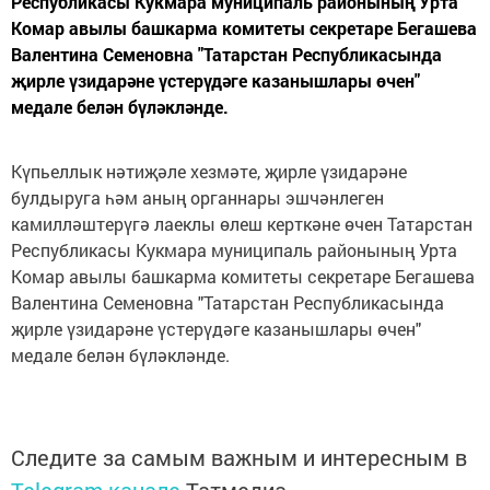
Республикасы Кукмара муниципаль районының Урта
Комар авылы башкарма комитеты секретаре Бегашева
Валентина Семеновна "Татарстан Республикасында
җирле үзидарәне үстерүдәге казанышлары өчен"
медале белән бүләкләнде.
Күпьеллык нәтиҗәле хезмәте, җирле үзидарәне
булдыруга һәм аның органнары эшчәнлеген
камилләштерүгә лаеклы өлеш керткәне өчен Татарстан
Республикасы Кукмара муниципаль районының Урта
Комар авылы башкарма комитеты секретаре Бегашева
Валентина Семеновна "Татарстан Республикасында
җирле үзидарәне үстерүдәге казанышлары өчен"
медале белән бүләкләнде.
Следите за самым важным и интересным в