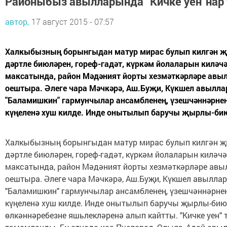
Районыбыз авылларында “Кичке уен”нар 
автор,
17 август 2015 - 07:57
Халкыбызның борынгыдан матур мирас булып килгән җы
дәртле биюләрен, гореф-гадәт, күркәм йолаларын киләч
максатында, район Мәдәният йорты хезмәткәрләре авыл
оештыра. Әлеге чара Мәчкәрә, Аш.Буҗи, Күкшел авылла
"Баламишкин" гармунчылар ансамбленең, үзешчәннәрн
күңеленә хуш килде. Инде онытылып баручы җырлы-биюл
Халкыбызның борынгыдан матур мирас булып килгән җы
дәртле биюләрен, гореф-гадәт, күркәм йолаларын киләч
максатында, район Мәдәният йорты хезмәткәрләре авыл
оештыра. Әлеге чара Мәчкәрә, Аш.Буҗи, Күкшел авыллар
"Баламишкин" гармунчылар ансамбленең, үзешчәннәрн
күңеленә хуш килде. Инде онытылып баручы җырлы-бию
өлкәннәребезне яшьлекләренә алып кайтты. "Кичке уен" 