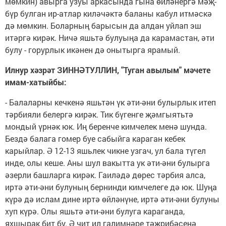
мөмкин) авырга узуы аркасында гына өйләнергә мәҗ­
бүр булган ир-атлар киләчәктә баланы кабул итмәскә
дә мөмкин. Боларның барысын да алдан уйлап эш
итәргә кирәк. Ничә яшьтә булуыңа да карамастан, әти
булу - горурлык икәнен дә онытырга ярамый.
Илнур хәзрәт ЗИННӘТУЛ­ЛИН, "Туган авылым" мәчете
имам-хатыйбы:
- Балаларны кечкенә яшьтән үк әти-әни булырлык итеп
тәрбияли белергә кирәк. Тик бүгенге җәмгыятьтә
мондый үрнәк юк. Иң беренче кимчелек менә шунда.
Бездә балага гомер буе сабыйга караган кебек
карыйлар. Ә 12-13 яшьлек чикне узгач, ул бала түгел
инде, олы кеше. Аны шул вакытта ук әти-әни булырга
әзерли башларга кирәк. Гаи­ләдә дөрес тәрбия алса,
иртә әти-әни бу­луның бернинди кимчелеге дә юк. Шуңа
күрә дә ислам дине иртә өйләнүне, иртә әти-әни булуны
хуп күрә. Олы яшьтә әти-әни булуга караганда,
яхшырак бит бу. Ә чит ил галим­нәре тәҗрибәсенә