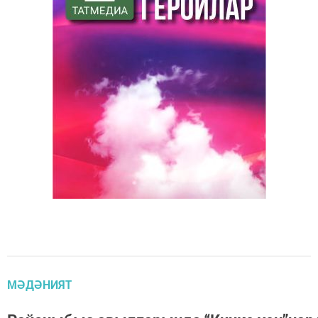
МӘДӘНИЯТ