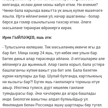
килгәндә, ислам дине моны кабул итми. Ни өченме?
Чөнки бала карында вакытта ук аның күпме яшәячәге
языла. Иртә өйләнгәнме ул, начар ашаганмы - болар
берсе дә гомер озынлыгына тәэсир итми. Әлеге
мәсьәләне тирәнрәк өйрәнергә кирәк.
Ирек ГЫЙЛӘҖЕВ, яшь әти:
- Тулысынча килешәм. Тик мәсьәләнең икенче ягы да
бар бит. Миңа хәзер 24 яшь, туп кебек ике улым бар.
Бөтен дөнья алар тирәсендә әйләнә. Ә иптәшләрем әле
өйләнергә дә җыенмый. Алар гаилә корып, бала үстерә
башлаганчы күпме вакыт уза бит әле. Бала бәхетен
күрми калулары да бар. Шулай булганда, картлыкның
ни кызыгы бар?! Бүген яшь гаи­ләләргә тормыш итүе
авыр. Ипотека түлисе, дүрт кешелек гаи­ләне
туендырасы бар. Әнә чәч­ләрем дә агара башлады
инде. Биологик вакытны алдап булмыйдыр ул.
Финляндия бе­лән Рос­сиядә яшәү шартлары бер тү­гел.