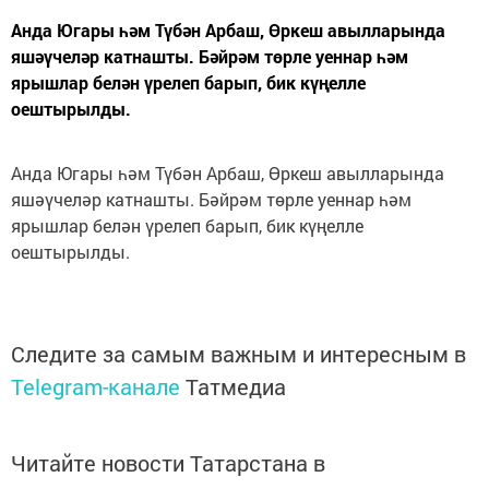
Анда Югары һәм Түбән Арбаш, Өркеш авылларында
яшәүчеләр катнашты. Бәйрәм төрле уеннар һәм
ярышлар белән үрелеп барып, бик күңелле
оештырылды.
Анда Югары һәм Түбән Арбаш, Өркеш авылларында
яшәүчеләр катнашты. Бәйрәм төрле уеннар һәм
ярышлар белән үрелеп барып, бик күңелле
оештырылды.
Следите за самым важным и интересным в
Telegram-канале
Татмедиа
Читайте новости Татарстана в