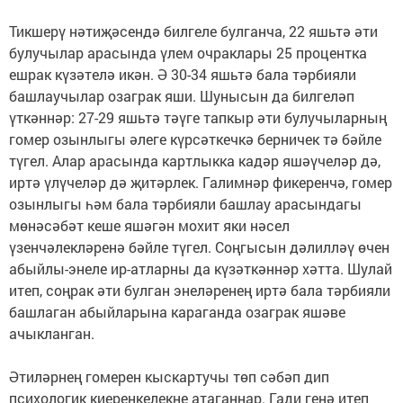
Тикшерү нәтиҗәсендә билгеле булганча, 22 яшьтә әти
булучылар арасында үлем очраклары 25 процентка
ешрак күзәтелә икән. Ә 30-34 яшьтә бала тәрбияли
башлаучылар озаграк яши. Шунысын да билгеләп
үткәннәр: 27-29 яшьтә тәүге тапкыр әти булучыларның
гомер озынлыгы әлеге күрсәткечкә берничек тә бәйле
түгел. Алар арасында картлыкка кадәр яшәү­челәр дә,
иртә үлүчеләр дә җи­тәрлек. Галимнәр фикеренчә, гомер
озынлыгы һәм бала тәрбияли башлау арасындагы
мөнәсәбәт кеше яшәгән мохит яки нәсел
үзенчәлекләренә бәйле түгел. Соң­гысын дәлилләү өчен
абый­лы-энеле ир-атларны да кү­зәткәннәр хәтта. Шулай
итеп, соң­рак әти булган энеләренең иртә бала тәрбияли
башлаган абый­ларына караганда озаграк яшәве
ачыкланган.
Әтиләрнең гомерен кыскартучы төп сәбәп дип
психологик киеренкелекне атаганнар. Гади генә итеп