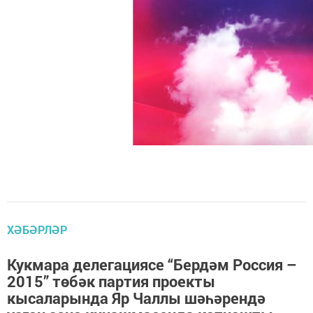
ХӘБӘРЛӘР
Кукмара делегациясе “Бердәм Россия –
2015” төбәк партия проекты
кысаларында Яр Чаллы шәһәрендә