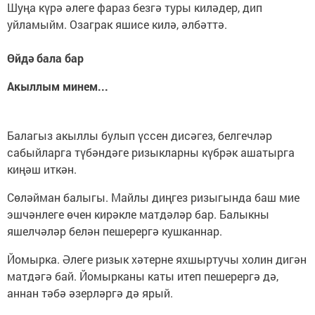
Шуңа күрә әле­ге фараз безгә туры киләдер, дип
уйламыйм. Озаг­рак яшисе килә, әл­бәттә.
Өйдә бала бар
Акыллым минем...
Балагыз акыллы булып үссен дисәгез, белгечләр
сабыйларга түбәндәге ризыкларны күбрәк ашатырга
киңәш иткән.
Сөләйман балыгы. Майлы диңгез ризыгында баш мие
эш­чәнлеге өчен кирәкле матдәләр бар. Балыкны
яшелчәләр белән пешерергә кушканнар.
Йомырка. Әлеге ризык хәтерне яхшыртучы холин дигән
матдәгә бай. Йомырканы каты итеп пешерергә дә,
аннан тәбә әзерләргә дә ярый.