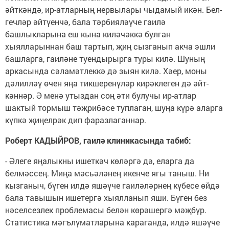
әйткәндә, ир-атларның нер­вылары чыдамый икән. Бел­
геч­ләр әйтүенчә, бала тәрбия­ләү­че гаи­лә
башлыкларына еш кына килә­чәккә булган
хыялларыннан баш тартып, җиң сызганып акча эшли
башларга, гаиләне туендырырга туры килә. Шуның
аркасында сәламәтлеккә дә зыян килә. Хәер, моны
дәлилләү өчен яңа тикшеренүләр кирәк­ле­ген дә әйт­
кәннәр. Ә менә утыздан соң әти булучы ир-атлар
шактый тормыш тәҗрибәсе туплаган, шуңа күрә аларга
күпкә җиңелрәк дип фаразлаганнар.
Роберт КАДЫЙРОВ, гаилә клиникасында табиб:
- Әлеге яңалыкны ишеткәч көләргә дә, еларга да
белмәссең. Миңа мәсьәләнең икенче ягы таныш. Ни
кызганыч, бүген илдә яшәү­че гаиләләрнең күбесе өйдә
бала тавышын ишетергә хыялланып яши. Бүген без
нәселсезлек проблемасы белән көрәшергә мәҗ­бүр.
Статистика мәгълү­мат­ларына караганда, илдә яшәүче