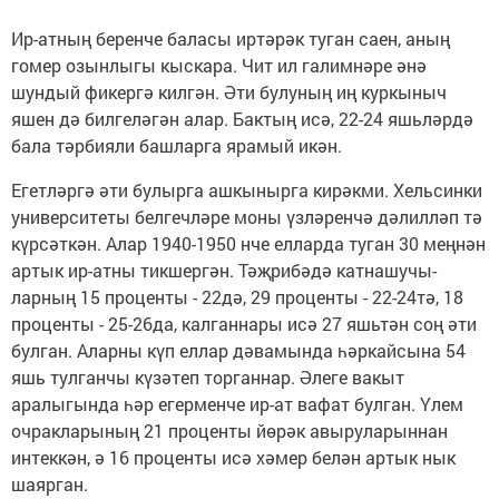
Ир-атның беренче баласы иртәрәк туган саен, аның
гомер озынлыгы кыскара. Чит ил галимнәре әнә
шундый фикергә килгән. Әти булуның иң куркыныч
яшен дә билгеләгән алар. Бактың исә, 22-24 яшьләрдә
бала тәрбияли башларга ярамый икән.
Егетләргә әти булырга ашкынырга кирәкми. Хельсинки
университеты белгечләре моны үз­ләренчә дәлилләп тә
күрсәткән. Алар 1940-1950 нче елларда туган 30 меңнән
артык ир-атны тик­шергән. Тәҗрибәдә катна­шучы­
ларның 15 проценты - 22дә, 29 проценты - 22-24тә, 18
проценты - 25-26да, калганнары исә 27 яшьтән соң әти
булган. Аларны күп еллар дә­вамында һәркайсына 54
яшь тулганчы күзәтеп торганнар. Әлеге вакыт
аралыгында һәр егерменче ир-ат вафат булган. Үлем
очрак­ларының 21 проценты йөрәк авыруларыннан
интеккән, ә 16 проценты исә хәмер белән артык нык
шаярган.