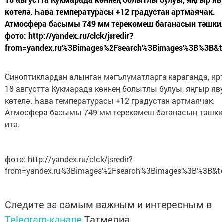
көтелә. Һава температурасы +12 градустан артмаячак.
Атмосфера басымы 749 мм терекөмеш баганасын тәшкил
фото: http://yandex.ru/clck/jsredir?
from=yandex.ru%3Bimages%2Fsearch%3Bimages%3B%3B&t
Синоптиклардан алынган мәгълүматларга караганда, ир
18 августта Кукмарада көннең болытлы булуы, яңгыр я
көтелә. Һава температурасы +12 градустан артмаячак.
Атмосфера басымы 749 мм терекөмеш баганасын тәшк
итә.
фото: http://yandex.ru/clck/jsredir?
from=yandex.ru%3Bimages%2Fsearch%3Bimages%3B%3B&t
Следите за самым важным и интересным в
Telegram-канале
Татмедиа