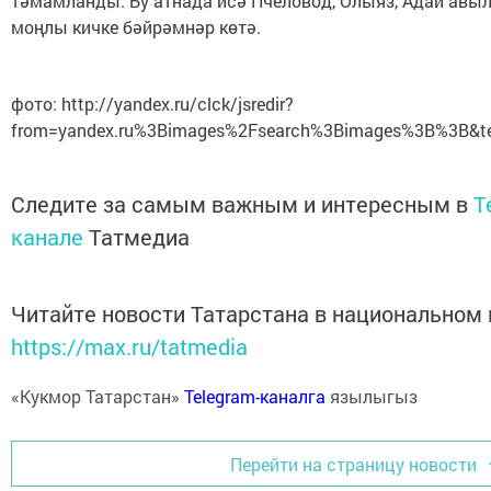
тәмамланды. Бу атнада исә Пчеловод, Олыяз, Адай авы
моңлы кичке бәйрәмнәр көтә.
фото: http://yandex.ru/clck/jsredir?
from=yandex.ru%3Bimages%2Fsearch%3Bimages%3B%3B&tex
Следите за самым важным и интересным в
T
канале
Татмедиа
Читайте новости Татарстана в национальном
https://max.ru/tatmedia
«Кукмор Татарстан»
Telegram-каналга
язылыгыз
Перейти на страницу новости