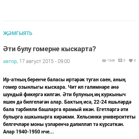
ҖӘМГЫЯТЬ
Әти булу гомерне кыскарта?
автор,
17 август 2015 - 09:00
1349
0
0
Ир-атның беренче баласы иртәрәк туган саен, аның
гомер озынлыгы кыскара. Чит ил галимнәре әнә
шундый фикергә килгән. Әти булуның иң куркыныч
яшен дә билгеләгән алар. Бактың исә, 22-24 яшьләрдә
бала тәрбияли башларга ярамый икән. Егетләргә әти
булырга ашкынырга кирәкми. Хельсинки университеты
белгечләре моны үз­ләренчә дәлилләп тә күрсәткән.
Алар 1940-1950 нче...