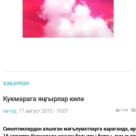
ХӘБӘРЛӘР
Кукмарага яңгырлар килә
автор,
17 август 2015 - 10:07
2749
Синоптиклардан алынган мәгълүматларга караганда, ир
18 августта Кукмарада көннең болытлы булуы, яңгыр я