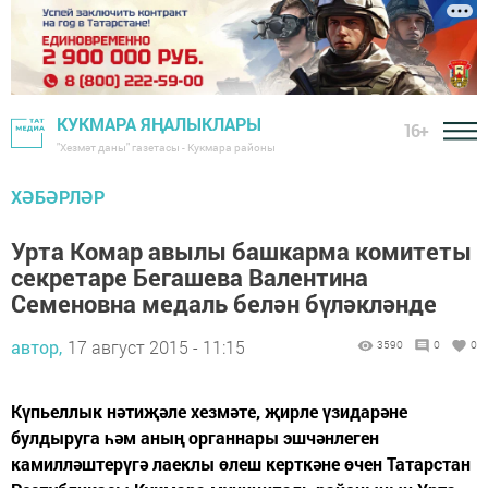
КУКМАРА ЯҢАЛЫКЛАРЫ
16+
"Хезмәт даны" газетасы - Кукмара районы
ХӘБӘРЛӘР
Урта Комар авылы башкарма комитеты
секретаре Бегашева Валентина
Семеновна медаль белән бүләкләнде
автор,
17 август 2015 - 11:15
3590
0
0
Күпьеллык нәтиҗәле хезмәте, җирле үзидарәне
булдыруга һәм аның органнары эшчәнлеген
камилләштерүгә лаеклы өлеш керткәне өчен Татарстан