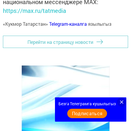
национальном мессенджере MАХ:
https://max.ru/tatmedia
«Кукмор Татарстан»
Telegram-каналга
язылыгыз
Перейти на страницу новости
Безгә Телеграмга кушылыгыз
Подписаться