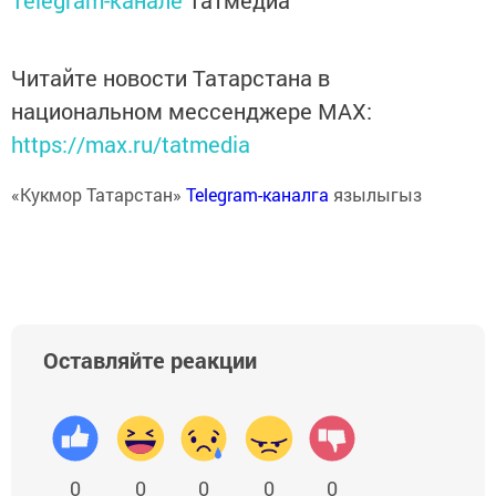
Telegram-канале
Татмедиа
Читайте новости Татарстана в
национальном мессенджере MАХ:
https://max.ru/tatmedia
«Кукмор Татарстан»
Telegram-каналга
язылыгыз
Оставляйте реакции
0
0
0
0
0