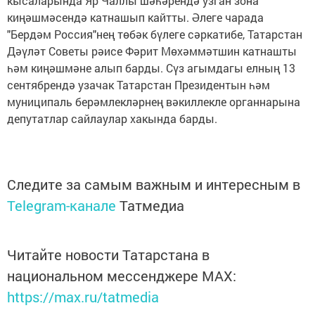
кысаларында Яр Чаллы шәһәрендә узган зона
киңәшмәсендә катнашып кайтты. Әлеге чарада
"Бердәм Россия"нең төбәк бүлеге сәркатибе, Татарстан
Дәүләт Советы рәисе Фәрит Мөхәммәтшин катнашты
һәм киңәшмәне алып барды. Сүз агымдагы елның 13
сентябрендә узачак Татарстан Президентын һәм
муниципаль берәмлекләрнең вәкиллекле органнарына
депутатлар сайлаулар хакында барды.
Следите за самым важным и интересным в
Telegram-канале
Татмедиа
Читайте новости Татарстана в
национальном мессенджере MАХ:
https://max.ru/tatmedia