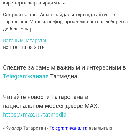
кире торгызырга ярдәм итә.
Сөт ризыклары. Аның файдасы турында әйтеп тә
торасы юк. Майсыз кефир, эремчеккә өстенлек бирегез,
ди белгечләр.
Ватаным Татарстан
№ 118 | 14.08.2015
Следите за самым важным и интересным в
Telegram-канале
Татмедиа
Читайте новости Татарстана в
национальном мессенджере MАХ:
https://max.ru/tatmedia
«Кукмор Татарстан»
Telegram-каналга
язылыгыз