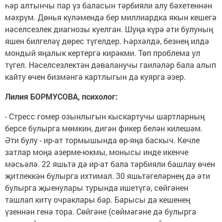
һәр алтынчы пар үз баласын тәр­бияли алу бәхетеннән
мәхрүм. Дөнья күләмендә бер миллиардка якын кешегә
нәселсезлек диагнозы куелган. Шуңа күрә әти булуның
яшен билгеләү дөрес түгелдер. Һәрхәлдә, безнең илдә
мондый яңалык кертергә кирәкми. Төп проблема ул
түгел. Нәсел­сез­лек­тән дәва­ланучы гаи­лә­ләр бала алып
кайту өчен биз­мәнгә карт­лыгын да куярга әзер.
Лилия БОРМУСОВА, психолог:
- Стресс го­мер озынлыгын кыскартучы шарт­лар­ның
берсе булырга мөм­кин, дигән фикер белән киле­шәм.
Әти булу - ир-ат тормышында өр-яңа баскыч. Көчле
затлар моңа әзерме-юкмы, монысы инде икенче
мәсьәлә. 22 яшьтә дә ир-ат бала тәрбияли башлау өчен
җитлеккән булырга ихтимал. 30 яшьтә­ге­ләрнең дә әти
булырга җыену­лары турында ишетүгә, сөйгәнен
ташлап китү очраклары бар. Барысы да кешенең
үзеннән генә тора. Сөйгәне (сөймәгәне дә булырга