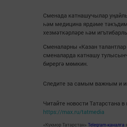
Сменада катнашучылар уңайлы
һәм медицина ярдәме тәкъдим
хезмәткәрләре һәм игътибарлы
Сменаларны «Казан талантлар
сменаларда катнашу тулысынча
бирергә мөмкин.
Следите за самым важным и 
Читайте новости Татарстана 
https://max.ru/tatmedia
«Кукмор Татарстан»
Telegram-каналга