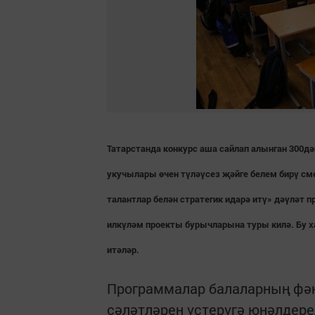
Татарстанда конкурс аша сайлап алынган 300д
укучылары өчен түләүсез җәйге белем бирү с
талантлар белән стратегик идарә итү» дәүләт
илкүләм проекты бурычларына туры килә. Бу х
итәләр.
Программалар балаларның фән
сәләтләрен үстерүгә юнәлдере