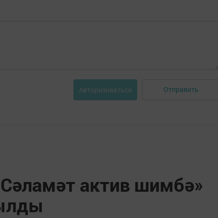
Отправить
Авторизоваться
Сәламәт актив шимбә»
ылды