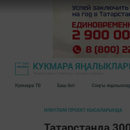
КУКМАРА ЯҢАЛЫКЛА
"Хезмәт даны" газетасы - Кукмара районы
Кукмара ТВ
Баш бит
Соңгы яңалыкла
ИЛКҮЛӘМ ПРОЕКТ КЫСАЛАРЫНДА
Татарстанда 30