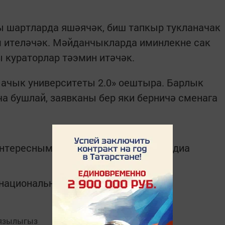
 шартларда яшәячәк, биш тапкыр тукланачак
 ителәчәк. Мәйданчыкларда иминлекне сак
 кураторлар тәэмин итәчәк.
 ачык университеты 2.0» оештыра. Барлык
 бушлай, заявканы бер яки берничә сменага
интересным в
Telegram-канале
Татмедиа
в национальном мессенджере MАХ:
язылыгыз