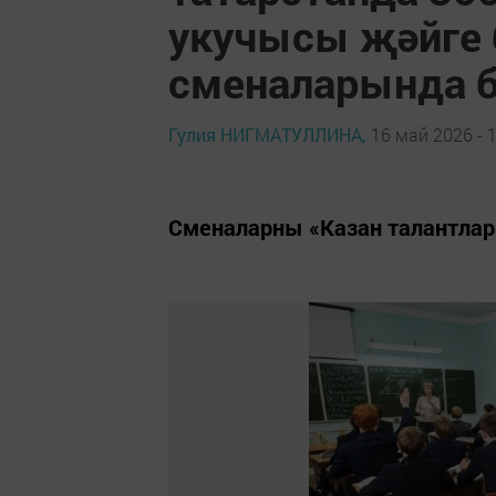
укучысы җәйге 
сменаларында б
Гулия НИГМАТУЛЛИНА,
16 май 2026 - 
Сменаларны «Казан талантлар