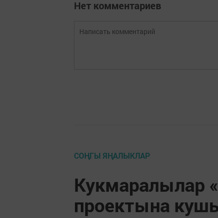
Нет комментариев
СОҢГЫ ЯҢАЛЫКЛАР
Кукмаралылар «
проектына куш