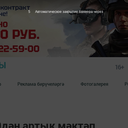
4
Автоматическое закрытие баннера через
РЫ
16+
р
Реклама бирүчеләргә
Фотогалерея
Р
0дән артык мәктәп