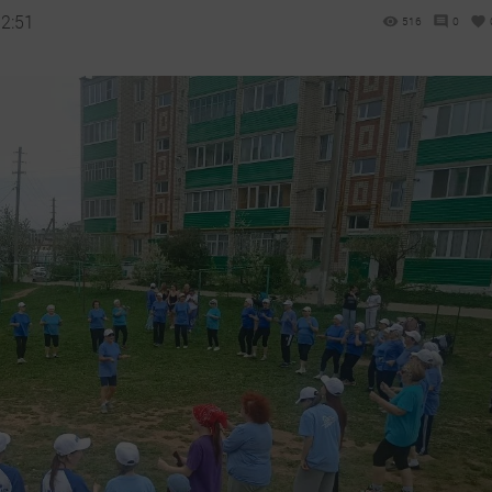
12:51
516
0