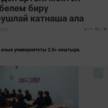
белем бирү
ушлай катнаша ала
15:33
505
0
 ачык университеты 2.0» оештыра.