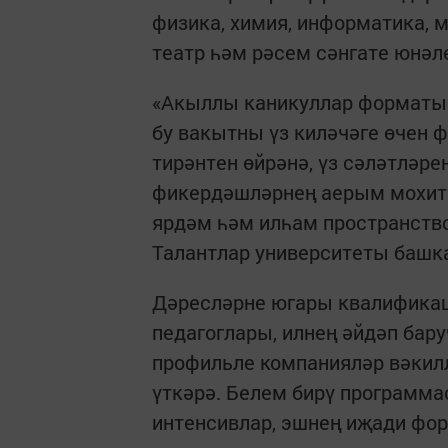
физика, химия, информатика, 
театр һәм рәсем сәнгате юнәл
«Акыллы каникуллар форматынд
бу вакытны үз киләчәге өчен 
тирәнтен өйрәнә, үз сәләтләре
фикердәшләрнең аерым мохите
ярдәм һәм илһам пространств
Талантлар университеты баш
Дәресләрне югары квалификаци
педагоглары, илнең әйдәп бар
профильле компанияләр вәкил
үткәрә. Белем бирү программа
интенсивлар, эшнең иҗади фо