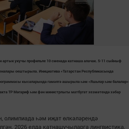
ән артык укучы профильле 10 сменада катнаша алачак. 5-11 сыйныф
меналары оештырыла. Инициатива «Татарстан Республикасында
 программасы кысаларында гамәлгә ашырыла һәм «Яшьләр һәм балалар»
акта ТР Мәгариф һәм фән министрлыгы матбугат хезмәтендә хәбәр
, олимпиада һәм иҗат өлкәләрендә
лгән. 2026 елда катнашучыларга лингвистика,