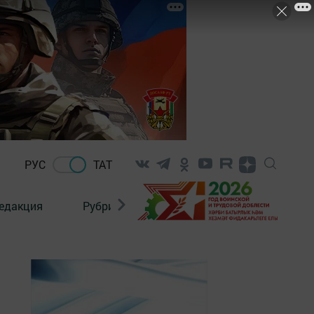
РУС
ТАТ
едакция
Рубрикалар