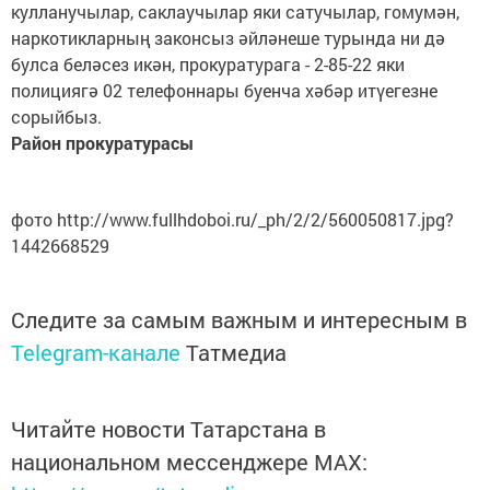
кулланучылар, саклаучылар яки сатучылар, гомумән,
наркотикларның законсыз әйләнеше турында ни дә
булса беләсез икән, прокуратурага - 2-85-22 яки
полициягә 02 телефоннары буенча хәбәр итүегезне
сорыйбыз.
Район прокуратурасы
фото http://www.fullhdoboi.ru/_ph/2/2/560050817.jpg?
1442668529
Следите за самым важным и интересным в
Telegram-канале
Татмедиа
Читайте новости Татарстана в
национальном мессенджере MАХ: