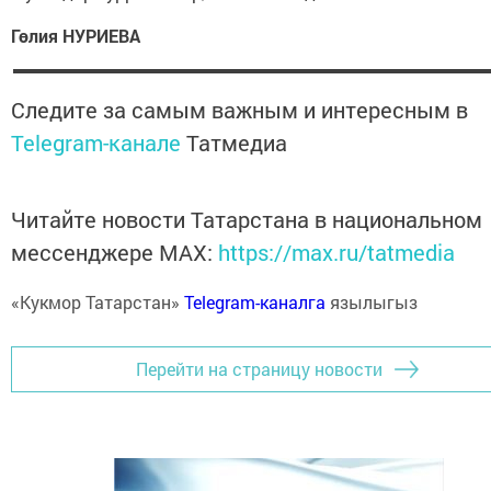
Гөлия НУРИЕВА
Следите за самым важным и интересным в
Telegram-канале
Татмедиа
Читайте новости Татарстана в национальном
мессенджере MАХ:
https://max.ru/tatmedia
«Кукмор Татарстан»
Telegram-каналга
язылыгыз
Перейти на страницу новости