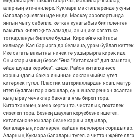
медальләрен таккан спортчы, малайлар- кызлар,
аларның әти-әниләре, Кукмара мәктәпләрендә укучы
балалар җыелган иде инде. Мәскәү аэропортында
янгын чыгу сәбәпле, көткән кунагыбыз билгеләнгән
вакытка килеп җитә алмады, аның ике сәгатькә
тоткарлануы билгеле булды. Кире өйгә кайтасы
килмәде. Кая барырга да белмичә, урам буйлап киттек.
Ике сәгать вакытны ничек тә уздырырга кирәк иде.
Оныкларымның берсе: "Әнә "Китапханә" дип язылган,
әйдә шунда керәбез", -диде. Район китапханәсе
каршындагы бакча яныннан сокланмыйча үтеп
китәрлек түгел. Пластик материаллардан ясап, матур
итеп буялган пар аккошлар, су шешәләреннән ясалган
кыңгырау чәчәкләр бакчага ямь биреп тора.
Китапханәнең эченә кергәч тә, чисталык, пөхтәлек
сизелеп тора. Безнең шаулап керүебезне ишетеп,
китапханәче кызлар безне каршы алдылар,
балаларның исемнәрен, кайдан килүләрен сорадылар.
Аларның Кукмара балалары түгел, ә читтән җәйге ялга