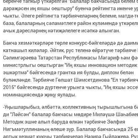
беренче тапкыр үткәрелгән "Балалар бакчасында белем 
дәрәҗәсен иң яхшы оештыру" буенча рейтингта икенче у
чыкты. Әлеге рейтингта тәрбиячеләрнең белеме, матди-т
база, балаларның сәламәтлеге район күләмендә үткәрел
ачык дәресләрнең нәтиҗәлелеге исәпкә алынган.
Бакча хезмәткәрләре төрле конкурс-бәйгеләрдә дә даим
катнашып киләләр. Әйтик, рус теленә өйрәтүче тәрбияче
Сәлимгәрәева Татарстан Республикасы Мәгариф һәм фә
министрлыгы оештырган "Иң яхшы инновацион методик
эшкәртмә" бәйгесендә грантка ия булды, диплом белән
бүләкләнде. Тәрбияче Гөлшат Шәмсетдинова "Ел тәрбияч
2015" бәйгесендә дүртенче урынга чыкты, "Иң яхшы эссе
номинациясендә җиңү яулады.
-Уңышларыбыз, әлбәттә, коллективның тырышлыгына бәй
ди "Ләйсән" балалар бакчасы мөдире Миләүшә Шаһабиев
Методик эшне алып баруда өлкән тәрбияче Зөлфия
Нигъмәтуллинаның өлеше зур. Балалар бакчасында 25 е
артык хезмәт куючы тәрбиячеләр Нәзирә Гыйләҗева, Ру