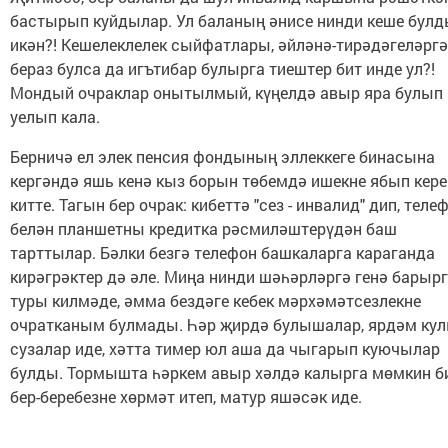
бастырып куйдылар. Ул баланың әнисе нинди кеше бул
икән?! Кешелеклелек сыйфатлары, әйләнә-тирәдәгеләргә
бераз булса да игътибар булырга тиештер бит инде ул?!
Мондый очраклар онытылмый, күңелдә авыр яра булып
уелып кала.
Берничә ел элек пенсия фондының эллеккеге бинасына
кергәндә яшь кенә кыз борын төбемдә ишекне ябып кере
китте. Тагын бер очрак: кибеттә "сез - инвалид" дип, теле
белән планшетны кредитка рәсмиләштерүдән баш
тарттылар. Бәлки безгә телефон башкаларга караганда
кирәгрәктер дә әле. Миңа нинди шәһәрләргә генә барыр
туры килмәде, әмма бездәге кебек мәрхәмәтсезлекне
очратканым булмады. Һәр җирдә булышалар, ярдәм ку
сузалар иде, хәтта тимер юл аша да чыгарып куючылар
булды. Тормышта һәркем авыр хәлдә калырга мөмкин би
бер-беребезне хөрмәт итеп, матур яшәсәк иде.