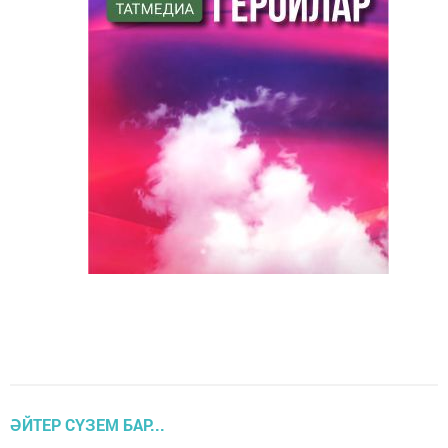
ӘЙТЕР СҮЗЕМ БАР...