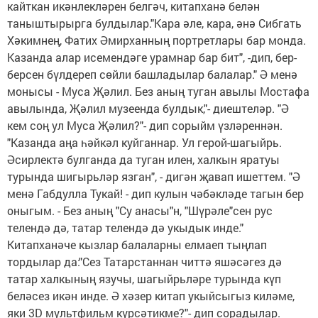
кайткан икәнлекләрен белгәч, китапханә белән
таныштырырга булдылар."Кара әле, кара, әнә Сибгать
Хәкимнең, Фатих Әмирханның портретлары бар монда.
Казанда алар исемендәге урамнар бар бит", -дип, бер-
берсен бүлдереп сөйли башладылар балалар." Ә менә
монысы - Муса Җәлил. Без аның туган авылы Мостафа
авылында, Җәлил музеенда булдык,"- диештеләр. "Ә
кем соң ул Муса Җәлил?"- дип сорыйм үзләреннән.
"Казанда аңа һәйкәл куйганнар. Ул герой-шагыйрь.
Әсирлектә булганда да туган илен, халкын яратуы
турында шигырьләр язган", - дигән җавап ишеттем. "Ә
менә Габдулла Тукай! - дип кулын чәбәкләде тагын бер
оныгым. - Без аның "Су анасы"н, "Шүрәле"сен рус
телендә дә, татар телендә дә укыдык инде."
Китапханәче кызлар балаларны елмаеп тыңлап
тордылар да:"Сез Татарстаннан читтә яшәсәгез дә
татар халкының язучы, шагыйрьләре турында күп
беләсез икән инде. Ә хәзер китап укыйсыгыз киләме,
яки 3D мультфильм күрсәтикме?"- дип сорадылар.