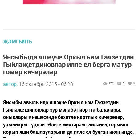
ҖӘМГЫЯТЬ
Янсыбыда яшәүче Оркыя һәм Гаязетдин
Гыйләҗетдиновлар илле ел бергә матур
гомер кичерәләр
автор,
16 октябрь 2015 - 06:20
972
0
0
Янсыбы авылында яшәүче Оркыя һәм Гаязетдин
Гыйләҗетдиновлар зур мәһабәт йортта балалары,
оныклары янәшәсендә бәхетле картлык кичерәләр,
урыннары түрдән. Әлеге мөхтәрәм гаиләнең тормыш
корып яши башлауларына да илле ел булган икән инде.