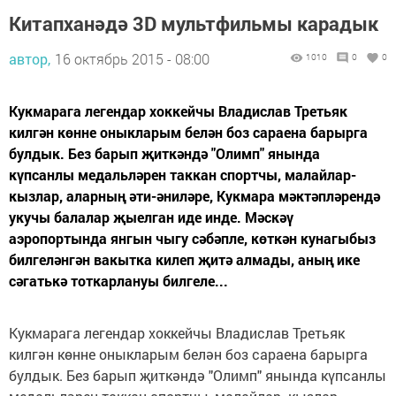
Китапханәдә 3D мультфильмы карадык
автор,
16 октябрь 2015 - 08:00
1010
0
0
Кукмарага легендар хоккейчы Владислав Третьяк
килгән көнне оныкларым белән боз сараена барырга
булдык. Без барып җиткәндә "Олимп" янында
күпсанлы медальләрен таккан спортчы, малайлар-
кызлар, аларның әти-әниләре, Кукмара мәктәпләрендә
укучы балалар җыелган иде инде. Мәскәү
аэропортында янгын чыгу сәбәпле, көткән кунагыбыз
билгеләнгән вакытка килеп җитә алмады, аның ике
сәгатькә тоткарлануы билгеле...
Кукмарага легендар хоккейчы Владислав Третьяк
килгән көнне оныкларым белән боз сараена барырга
булдык. Без барып җиткәндә "Олимп" янында күпсанлы