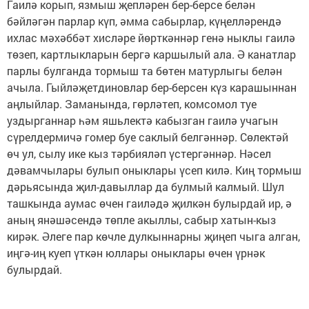
Гаилә корып, язмыш җепләрен бер-берсе белән
бәйләгән парлар күп, әмма сабырлар, күңелләрендә
ихлас мәхәббәт хисләре йөрткәннәр генә ныклы гаилә
төзеп, картлыкларын бергә каршылый ала. Ә канатлар
парлы булганда тормыш та бөтен матурлыгы белән
ачыла. Гыйләҗетдиновлар бер-берсен күз карашыннан
аңлыйлар. Заманында, гөрләтеп, комсомол туе
уздырганнар һәм яшьлектә кабызган гаилә учагын
сүрелдермичә гомер буе саклый белгәннәр. Сөлектәй
өч ул, сылу ике кыз тәрбияләп үстергәннәр. Нәсел
дәвамчылары булып оныклары үсеп килә. Киң тормыш
дәрьясында җил-давыллар да булмый калмый. Шул
ташкында аумас өчен гаиләдә җилкән булырдай ир, ә
аның янәшәсендә төпле акыллы, сабыр хатын-кыз
кирәк. Әлеге пар көчле дулкыннарны җиңеп чыга алган,
иңгә-иң куеп үткән юллары оныклары өчен үрнәк
булырдай.