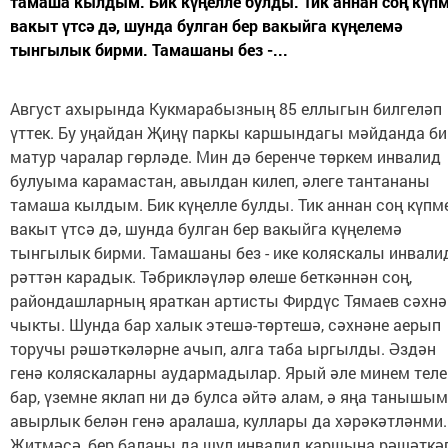
тамаша кылдым. Бик күңелле булды. Тик аннан соң күп
вакыт үтсә дә, шунда булган бер вакыйга күңелемә
тынгылык бирми. Тамашаны без -...
Август ахырында Кукмарабызның 85 еллыгын билгеләп
үттек. Бу уңайдан Җиңү паркы каршындагы мәйданда би
матур чаралар гөрләде. Мин дә беренче төркем инвалид
булуыма карамастан, авылдан килеп, әлеге тантананы
тамаша кылдым. Бик күңелле булды. Тик аннан соң күпм
вакыт үтсә дә, шунда булган бер вакыйга күңелемә
тынгылык бирми. Тамашаны без - ике коляскалы инвали
рәттән карадык. Тәбрикләүләр өлеше беткәннән соң,
райондашларның яраткан артисты Фирдүс Тямаев сәхнә
чыкты. Шунда бар халык этешә-төртешә, сәхнәне аерып
торучы рәшәткәләрне ачып, алга таба ыргылды. Әздән
генә коляскаларны аудармадылар. Ярый әле минем тел
бар, үземне яклап ни дә булса әйтә алам, ә яңа танышым
авырлык белән генә аралаша, куллары да хәрәкәтләнми.
Җитмәсә, бер баланы да шул инвалид каршына рәшәткә