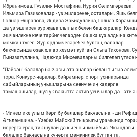
Ибраһимова, Гүзәлия Мостафина, Нурия Сәлимгәрәева,
Ильмира Газизовалар - үз эшләренең осталары. Яшь бел
Гөлнар Әшрапова, Индира Заһидуллина, Гөлназ Хөрәмш
да үз эшләрен зур җаваплылык белән башкаралар. Көнд
эшчәнлекне кече тәрбиячеләрдән башка күз алдына ките
мөмкин түгел. Зур ярдәмчеләребез булган, балалар
бакчасында озак еллар хезмәт куйган Ольга Тихонова, С
Гыйззәтуллина, Надежда Михееваларны билгеләп үтәсе к
"Ләйсән" балалар бакчасы ата-аналар белән тыгыз элем
тора. Конкурс-чаралар, бәйрәмнәр, спорт уеннарында
сабыйларының уңышларына сөенүче иң кадерле
тамашачылар, шул ук вакытта актив уенчылар да - әти-ә
- Минем ике улым йөри бу балалар бакчасына, - ди Рәфи
Әгъләмшина. - Үзебез Майский тыкрыгы урамында тора
йөрергә ерак, тик шулай да кыенсынмыйбыз. Якындагы
балалар бакчасына күчәргә мөмкинлек булгач та,