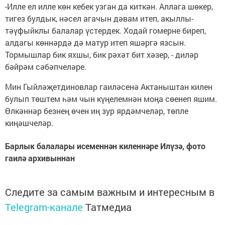
-Илле ел илле көн кебек узган да киткән. Аллага шөкер,
тигез булдык, нәсел агачын дәвам итеп, акыллы-
тәүфыйклы балалар үстердек. Ходай гомерне биреп,
алдагы көннәрдә дә матур итеп яшәргә язсын.
Тормышлар бик яхшы, бик рәхәт бит хәзер, - диләр
бәйрәм сәбәпчеләре.
Мин Гыйләҗетдиновлар гаиләсенә Актаныштан килен
булып төштем һәм чын күңелемнән моңа сөенеп яшим.
Өлкәннәр безнең өчен иң зур ярдәмчеләр, төпле
киңәшчеләр.
Барлык балалары исеменнән киленнәре Илүзә, фото
гаилә архивыннан
Следите за самым важным и интересным в
Telegram-канале
Татмедиа