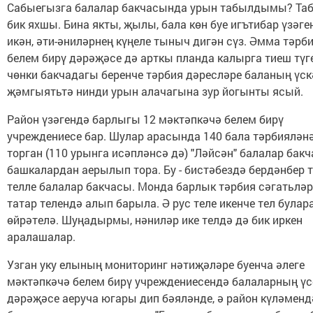
Сабыегызга балалар бакчасында урын табылдымы? Таб
бик яхшы. Бина якты, җылы, бала көн буе игътибар үзәге
икән, әти-әниләрнең күңеле тыныч дигән сүз. Әмма тәрб
белем бирү дәрәҗәсе дә арткы планда калырга тиеш түге
чөнки бакчадагы беренче тәрбия дәресләре баланың үск
җәмгыятьтә нинди урын алачагына зур йогынты ясый.
Район үзәгендә барлыгы 12 мәктәпкәчә белем бирү
учреждениесе бар. Шулар арасында 140 бала тәрбиялән
торган (110 урынга исәпләнсә дә) "Ләйсән" балалар бак
башкалардан аерылып тора. Бу - бистәбездә бердәнбер 
телле балалар бакчасы. Монда барлык тәрбия сәгатьләр
татар телендә алып барыла. Ә рус теле икенче тел булар
өйрәтелә. Шуңадырмы, нәниләр ике телдә дә бик иркен
аралашалар.
Узган уку елының мониторинг нәтиҗәләре буенча әлеге
мәктәпкәчә белем бирү учреждениесендә балаларның ү
дәрәҗәсе аеруча югары дип бәяләнде, ә район күләменд