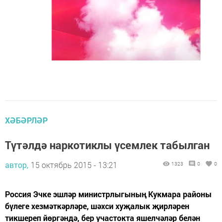
ХӘБӘРЛӘР
Түтәлдә наркотиклы үсемлек табылган
автор,
15 октябрь 2015 - 13:21
1323
0
0
Россия Эчке эшләр министрлыгының Кукмара районы
бүлеге хезмәткәрләре, шәхси хуҗалык җирләрен
тикшереп йөргәндә, бер участокта яшелчәләр белән