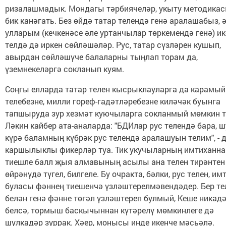
ризалашмадык. Мондагы тәрбиячеләр, укыту методика
бик канәгать. Без өйдә татар телендә генә аралашабыз, 
улларым (кечкенәсе әле уртанчылар төркемендә генә) ик
телдә дә иркен сөйләшәләр. Рус, татар сүзләрен кушып,
авырдан сөйләшүче балаларны тыңлап торам да,
үземнекеләргә сокланып куям.
Соңгы елларда татар телен кысрыклауларга да карамый
телебезне, милли гореф-гадәтләребезне киләчәк буынга
тапшыруда зур хезмәт куючыларга сокланмый мөмкин т
Ләкин кайбер ата-аналарда: "БДИлар рус телендә бара, 
күрә баламның күбрәк рус телендә аралашуын телим", - 
каршылыклы фикерләр туа. Тик укучыларның имтиханн
тиешле балл җыя алмавының асылы ана телен тирәнтен
өйрәнүдә түгел, билгеле. Бу очракта, бәлки, рус телен, им
буласы фәннең тиешенчә үзләштерелмәвендәдер. Бер те
белән генә фәнне төгәл үзләштереп булмый, Кеше никадә
белсә, тормыш баскычыннан күтәрелү мөмкинлеге дә
шулкадәр зуррак. Хәер, монысы инде икенче мәсьәлә.