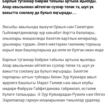
Барлык туганнар бәйрәм табыны артына җыелды.
Алар авызыннан әйтелгән сүзләр теләк тә, шул ук
вакытта соклану да булып яңгырады....
Янсыбы авылында яшәүче Оркыя һәм Гаязетдин
Гыйләҗетдиновлар зур мәһабәт йортта балалары,
оныклары янәшәсендә бәхетле картлык кичерәләр,
урыннары түрдән. Әлеге мөхтәрәм гаиләнең тормыш
корып яши башлауларына да илле ел булган икән инде.
Барлык туганнар бәйрәм табыны артына җыелды.
Алар авызыннан әйтелгән сүзләр теләк тә, шул ук
вакытта соклану да булып яңгырады. Бәхетле
парларны алтын туйлары белән Зур Кукмара авыл
җирлеге башлыгы Марат Галиев һәм авыл клубы
мөдире Фәйрүзә Гайфетдинова тәбрикләп, истәлек
бүләге тапшырды. Ә Зур Кукмарадан Рузилә һәм Илгиз
Зариповлар гармун моңнарыннан тәкыялар үрделәр.