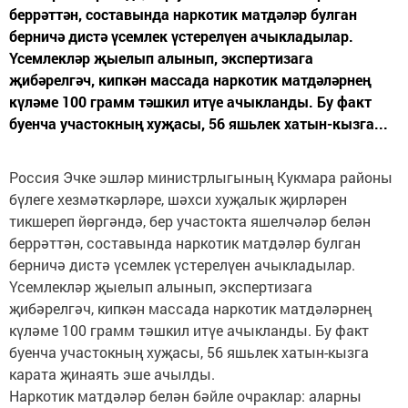
беррәттән, составында наркотик матдәләр булган
берничә дистә үсемлек үстерелүен ачыкладылар.
Үсемлекләр җыелып алынып, экспертизага
җибәрелгәч, кипкән массада наркотик матдәләрнең
күләме 100 грамм тәшкил итүе ачыкланды. Бу факт
буенча участокның хуҗасы, 56 яшьлек хатын-кызга...
Россия Эчке эшләр министрлыгының Кукмара районы
бүлеге хезмәткәрләре, шәхси хуҗалык җирләрен
тикшереп йөргәндә, бер участокта яшелчәләр белән
беррәттән, составында наркотик матдәләр булган
берничә дистә үсемлек үстерелүен ачыкладылар.
Үсемлекләр җыелып алынып, экспертизага
җибәрелгәч, кипкән массада наркотик матдәләрнең
күләме 100 грамм тәшкил итүе ачыкланды. Бу факт
буенча участокның хуҗасы, 56 яшьлек хатын-кызга
карата җинаять эше ачылды.
Наркотик матдәләр белән бәйле очраклар: аларны