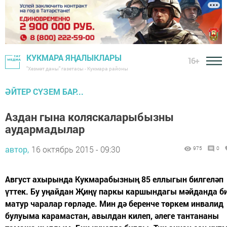
КУКМАРА ЯҢАЛЫКЛАРЫ
16+
"Хезмәт даны" газетасы - Кукмара районы
ӘЙТЕР СҮЗЕМ БАР...
Аздан гына коляскаларыбызны
аудармадылар
автор,
16 октябрь 2015 - 09:30
975
0
Август ахырында Кукмарабызның 85 еллыгын билгеләп
үттек. Бу уңайдан Җиңү паркы каршындагы мәйданда б
матур чаралар гөрләде. Мин дә беренче төркем инвалид
булуыма карамастан, авылдан килеп, әлеге тантананы