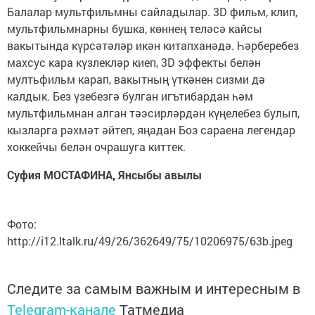
Балалар мультфильмны сайладылар. 3D фильм, клип,
мультфильмнарны бушка, көннең теләсә кайсы
вакытында күрсәтәләр икән китапханәдә. Һәрберебез
махсус кара күзлекләр киеп, 3D эффекты белән
мултьфильм карап, вакытның үткәнен сизми дә
калдык. Без үзебезгә булган игътибардан һәм
мультфильмнан алган тәэсирләрдән күңелебез булып,
кызларга рәхмәт әйтеп, яңадан Боз сараена легендар
хоккейчы белән очрашуга киттек.
Суфия МОСТАФИНА, Янсыбы авылы
Фото:
http://i12.ltalk.ru/49/26/362649/75/10206975/63b.jpeg
Следите за самым важным и интересным в
Telegram-канале
Татмедиа