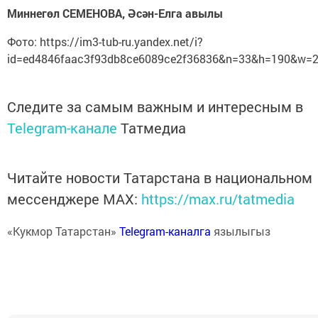
Миннегөл СЕМЕНОВА, Әсән-Елга авылы
Фото: https://im3-tub-ru.yandex.net/i?
id=ed4846faac3f93db8ce6089ce2f36836&n=33&h=190&w=
Следите за самым важным и интересным в
Telegram-канале
Татмедиа
Читайте новости Татарстана в национальном
мессенджере MАХ:
https://max.ru/tatmedia
«Кукмор Татарстан»
Telegram-каналга
язылыгыз