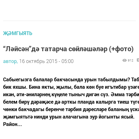
ҖӘМГЫЯТЬ
“Ләйсән”дә татарча сөйләшәләр (+фото)
автор,
16 октябрь 2015 - 05:00
912
Сабыегызга балалар бакчасында урын табылдымы? Таб
бик яхшы. Бина якты, җылы, бала көн буе игътибар үзәг
икән, әти-әниләрнең күңеле тыныч дигән сүз. Әмма тәрб
белем бирү дәрәҗәсе дә арткы планда калырга тиеш түге
чөнки бакчадагы беренче тәрбия дәресләре баланың үск
җәмгыятьтә нинди урын алачагына зур йогынты ясый.
Район...