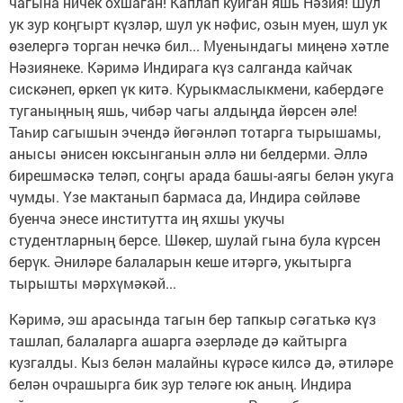
чагына ничек охшаган! Каплап куйган яшь Нәзия! Шул
ук зур коңгырт күзләр, шул ук нәфис, озын муен, шул ук
өзелергә торган нечкә бил... Муенындагы миңенә хәтле
Нәзиянеке. Кәримә Индирага күз салганда кайчак
сискәнеп, өркеп үк китә. Курыкмаслыкмени, кабердәге
туганыңның яшь, чибәр чагы алдыңда йөрсен әле!
Таһир сагышын эчендә йөгәнләп тотарга тырышамы,
анысы әнисен юксынганын әллә ни белдерми. Әллә
бирешмәскә теләп, соңгы арада башы-аягы белән укуга
чумды. Үзе мактанып бармаса да, Индира сөйләве
буенча энесе институтта иң яхшы укучы
студентларның берсе. Шөкер, шулай гына була күрсен
берүк. Әниләре балаларын кеше итәргә, укытырга
тырышты мәрхүмәкәй...
Кәримә, эш арасында тагын бер тапкыр сәгатькә күз
ташлап, балаларга ашарга әзерләде дә кайтырга
кузгалды. Кыз белән малайны күрәсе килсә дә, әтиләре
белән очрашырга бик зур теләге юк аның. Индира