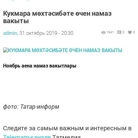
Кукмара мөхтәсибәте өчен намаз
вакыты
admin,
31 октябрь 2019 - 20:30
1941
0
0
Ноябрь аена намаз вакытлары
фото: Татар-информ
Следите за самым важным и интересным в
Telegram-канале
Татмедиа