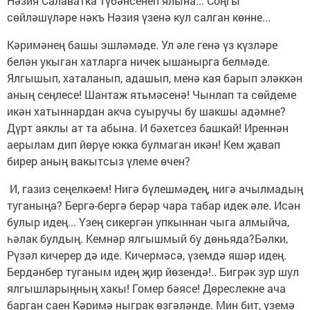
Нәзия Салаватка түбәнсенеп ялына... Соңгы
сөйләшүләре нәкъ Нәзия үзенә кул салган көнне...
Кәримәнең башы эшләмәде. Ул әле генә үз күзләре
белән укыган хатларга ничек ышанырга белмәде.
Ялгышып, хаталанып, адашып, менә кая барып эләккән
аның сеңлесе! Шантаж ятьмәсенә! Чынлап та сөйдеме
икән хатыннардан акча суыручы бу шакшы адәмне?
Дүрт аяклы ат та абына. И бәхетсез башкай! Иреннән
аерылам дип йөрүе юкка булмаган икән! Кем җавап
бирер аның вакытсыз үлеме өчен?
И, газиз сеңелкәем! Нигә бүлешмәдең, нигә ачылмадың
туганыңа? Бергә-бергә берәр чара табар идек әле. Исән
булыр идең... Үзең сикергән упкыннан чыга алмыйча,
һәлак булдың. Кемнәр ялгышмый бу дөньяда?Бәлки,
Рүзәл кичерер дә иде. Кичермәсә, үземдә яшәр идең.
Бердәнбер туганым идең җир йөзендә!.. Бигрәк зур шул
ялгышларыңның хакы! Гомер бәясе! Дөреслекне ача
барган саен Кәримә ныграк өзгәләнде. Мин бит, үземә