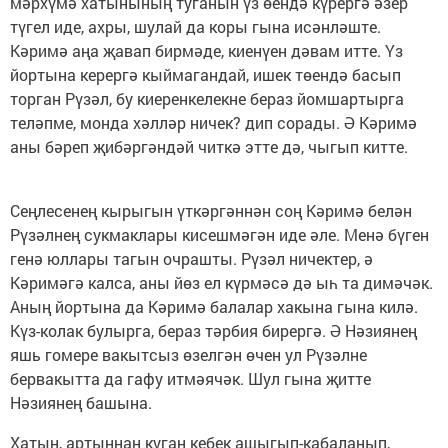
мәрхүмә хатынының туганын үз өендә күрергә әзер
түгел иде, ахры, шулай да коры гына исәнләште.
Кәримә аңа җавап бирмәде, киенүен дәвам итте. Үз
йортына керергә кыймагандай, ишек төендә басып
торган Рүзәл, бу киеренкелекне бераз йомшартырга
теләпме, монда хәлләр ничек? дип сорады. Ә Кәримә
аны бәреп җибәргәндәй читкә этте дә, чыгып китте.
Сеңлесенең кырыгын үткәргәннән соң Кәримә белән
Рүзәлнең сукмаклары кисешмәгән иде әле. Менә бүген
генә юллары тагын очрашты. Рүзәл ничектер, ә
Кәримәгә калса, аны йөз ел күрмәсә дә ыһ та димәчәк.
Аның йортына да Кәримә балалар хакына гына килә.
Күз-колак булырга, бераз тәрбия бирергә. Ә Нәзиянең
яшь гомере вакытсыз өзелгән өчен ул Рүзәлне
бервакытта да гафу итмәячәк. Шул гына җитте
Нәзиянең башына.
Хатын, артыннан куган кебек ашыгып-кабаланып,