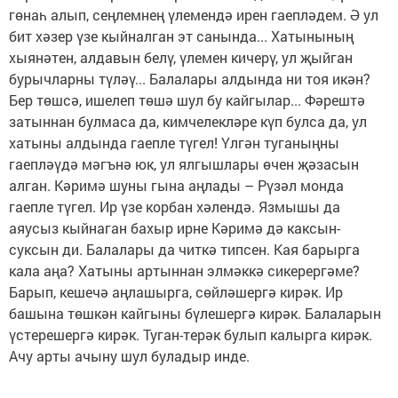
гөнаһ алып, сеңлемнең үлемендә ирен гаепләдем. Ә ул
бит хәзер үзе кыйналган эт санында... Хатынының
хыянәтен, алдавын белү, үлемен кичерү, ул җыйган
бурычларны түләү... Балалары алдында ни тоя икән?
Бер төшсә, ишелеп төшә шул бу кайгылар... Фәрештә
затыннан булмаса да, кимчелекләре күп булса да, ул
хатыны алдында гаепле түгел! Үлгән туганыңны
гаепләүдә мәгънә юк, ул ялгышлары өчен җәзасын
алган. Кәримә шуны гына аңлады – Рүзәл монда
гаепле түгел. Ир үзе корбан хәлендә. Язмышы да
аяусыз кыйнаган бахыр ирне Кәримә дә каксын-
суксын ди. Балалары да читкә типсен. Кая барырга
кала аңа? Хатыны артыннан элмәккә сикерергәме?
Барып, кешечә аңлашырга, сөйләшергә кирәк. Ир
башына төшкән кайгыны бүлешергә кирәк. Балаларын
үстерешергә кирәк. Туган-терәк булып калырга кирәк.
Ачу арты ачыну шул буладыр инде.