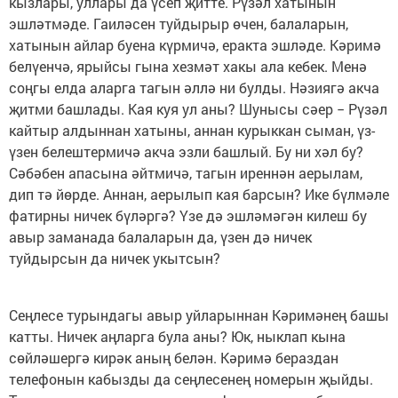
кызлары, уллары да үсеп җитте. Рүзәл хатынын
эшләтмәде. Гаиләсен туйдырыр өчен, балаларын,
хатынын айлар буена күрмичә, еракта эшләде. Кәримә
белүенчә, ярыйсы гына хезмәт хакы ала кебек. Менә
соңгы елда аларга тагын әллә ни булды. Нәзиягә акча
җитми башлады. Кая куя ул аны? Шунысы сәер − Рүзәл
кайтыр алдыннан хатыны, аннан курыккан сыман, үз-
үзен белештермичә акча эзли башлый. Бу ни хәл бу?
Сәбәбен апасына әйтмичә, тагын иреннән аерылам,
дип тә йөрде. Аннан, аерылып кая барсын? Ике бүлмәле
фатирны ничек бүләргә? Үзе дә эшләмәгән килеш бу
авыр заманада балаларын да, үзен дә ничек
туйдырсын да ничек укытсын?
Сеңлесе турындагы авыр уйларыннан Кәримәнең башы
катты. Ничек аңларга була аны? Юк, ныклап кына
сөйләшергә кирәк аның белән. Кәримә бераздан
телефонын кабызды да сеңлесенең номерын җыйды.