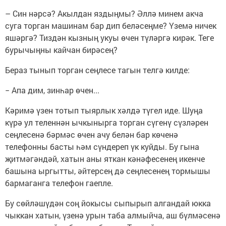
– Син нәрсә? Акылдан яздыңмы? Әллә минем акча
суга торган машинам бар дип беләсеңме? Үземә ничек
яшәргә? Тиздән кызның укуы өчен түләргә кирәк. Теге
бурычыңны кайчан бирәсең?
Бераз тынып торган сеңлесе тагын телгә килде:
− Апа дим, зинһар өчен...
Кәримә үзен тотып тыярлык хәлдә түгел иде. Шуңа
күрә ул теленнән ычкынырга торган сүгенү сүзләрен
сеңлесенә бәрмәс өчен ачу белән бар көченә
телефонны басты һәм сүндереп үк куйды. Бу гына
җитмәгәндәй, хатын аны яткан кәнәфесенең икенче
башына ыргытты, әйтерсең дә сеңлесенең тормышы
бармаганга телефон гаепле.
Бу сөйләшүдән соң йокысы сыпырып алгандай юкка
чыккан хатын, үзенә урын таба алмыйча, аш бүлмәсенә