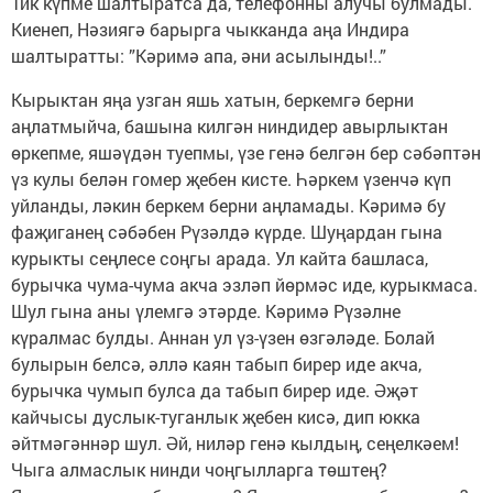
Тик күпме шалтыратса да, телефонны алучы булмады.
Киенеп, Нәзиягә барырга чыкканда аңа Индира
шалтыратты: ”Кәримә апа, әни асылынды!..”
Кырыктан яңа узган яшь хатын, беркемгә берни
аңлатмыйча, башына килгән ниндидер авырлыктан
өркепме, яшәүдән туепмы, үзе генә белгән бер сәбәптән
үз кулы белән гомер җебен кисте. Һәркем үзенчә күп
уйланды, ләкин беркем берни аңламады. Кәримә бу
фаҗиганең сәбәбен Рүзәлдә күрде. Шуңардан гына
курыкты сеңлесе соңгы арада. Ул кайта башласа,
бурычка чума-чума акча эзләп йөрмәс иде, курыкмаса.
Шул гына аны үлемгә этәрде. Кәримә Рүзәлне
күралмас булды. Аннан ул үз-үзен өзгәләде. Болай
булырын белсә, әллә каян табып бирер иде акча,
бурычка чумып булса да табып бирер иде. Әҗәт
кайчысы дуслык-туганлык җебен кисә, дип юкка
әйтмәгәннәр шул. Әй, ниләр генә кылдың, сеңелкәем!
Чыга алмаслык нинди чоңгылларга төштең?