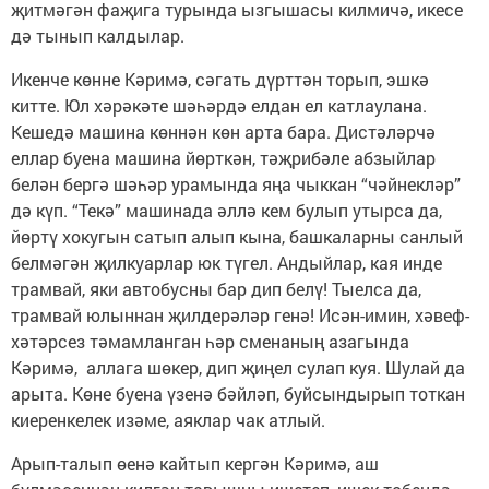
җитмәгән фаҗига турында ызгышасы килмичә, икесе
дә тынып калдылар.
Икенче көнне Кәримә, сәгать дүрттән торып, эшкә
китте. Юл хәрәкәте шәһәрдә елдан ел катлаулана.
Кешедә машина көннән көн арта бара. Дистәләрчә
еллар буена машина йөрткән, тәҗрибәле абзыйлар
белән бергә шәһәр урамында яңа чыккан “чәйнекләр”
дә күп. “Текә” машинада әллә кем булып утырса да,
йөртү хокугын сатып алып кына, башкаларны санлый
белмәгән җилкуарлар юк түгел. Андыйлар, кая инде
трамвай, яки автобусны бар дип белү! Тыелса да,
трамвай юлыннан җилдерәләр генә! Исән-имин, хәвеф-
хәтәрсез тәмамланган һәр сменаның азагында
Кәримә, аллага шөкер, дип җиңел сулап куя. Шулай да
арыта. Көне буена үзенә бәйләп, буйсындырып тоткан
киеренкелек изәме, аяклар чак атлый.
Арып-талып өенә кайтып кергән Кәримә, аш