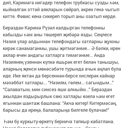
дип, Кәримәгә нигәдер телефон трубкасы сузды һәм,
кыйналган эттәй аякларын сөйрәп, әкрен генә чыгып
китте. Фәвис кенә сикереп торып аны озатып керде.
Бераздан Кәримә Рүзәл калдырган телефонны
кабызды һәм аны төшереп җибәрә язды. Сеңлесе
Нәзия үләр алдыннан телефондагы хатларны җуюны
кирәк санамаганмы, ушы җитмәгәнме... Ә бәлки, ирен
аклар өчен андагы хатларга тимәгәнме... Анда
Нәзиянең үзеннән күпкә яшьрәк егет белән танышуы,
аларның җенси мөнәсәбәте турында ачык аңлап була
иде. Ике яктан да берсеннән-берсе хислерәк кайнар
мәхәббәт хатлары... “Нәзиям, гөлем... сагындым...”
“Салаватым, мин синсез яши алмыйм...” Бераздан
акылдан яздырырлык сөю хатлары өзелә һәм егет
ягыннан шантаж башлана: “Акча китер! Китермәсәң,
барысы да иреңә, балаларыңа билгеле булачак!”
Һәм бу куркыту-өркетү берничә тапкыр кабатлана.