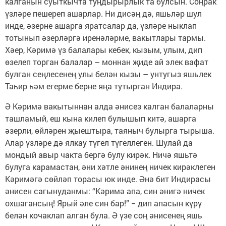
калганын суыткычта туңдырырлык та булсын. Соңрак
үзләре пешереп ашарлар. Ни дисәң дә, яшьләр шул
инде, әзерне ашарга яратсалар да, үзләре ныклап
тотынып әзерләргә иренәләрме, вакытлары тармы.
Хәер, Кәримә үз балалары кебек, кызым, улым, дип
өзелеп торган балалар – моннан җиде ай элек вафат
булган сеңлесенең улы белән кызы – унтугыз яшьлек
Таһир һәм егерме берне яңа тутырган Индира.
Ә Кәримә вакытыннан алда әнисез калган балаларны
ташламый, еш кына килеп булышып китә, ашарга
әзерли, өйләрен җыештыра, таяныч булырга тырыша.
Алар үзләре дә ялкау түгел түгеллеген. Шулай да
мондый авыр чакта бергә булу кирәк. Ничә яшьтә
булуга карамастан, әни хәтле әнинең ничек кирәклеген
Кәримәгә сөйләп торасы юк инде. Әнә бит Индирасы
әнисен сагынуданмы: “Кәримә апа, син әнигә ничек
охшагансың! Ярый әле син бар!” − дип апасын күрү
белән кочаклап алган була. Ә үзе соң әнисенең яшь