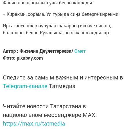
Фәвис аның авызын учы белән каплады:
− Кирәкми, сорама. Ул турыда сиңа белергә кирәкми.
Иртәгәсен алар өчәүләп шәһәрнең икенче очына,
балалары белән Рүзәл яшәгән якка юл алдылар.
Автор : Физәлия Дәүләтгәрәева/
Өмет
Фото: pixabay.com
Следите за самым важным и интересным в
Telegram-канале
Татмедиа
Читайте новости Татарстана в
национальном мессенджере MАХ:
https://max.ru/tatmedia