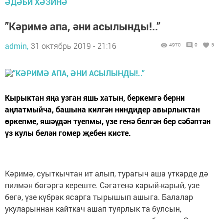
ӘДӘБИ ХӘЗИНӘ
”Кәримә апа, әни асылынды!..”
admin,
31 октябрь 2019 - 21:16
4970
0
5
Кырыктан яңа узган яшь хатын, беркемгә берни
аңлатмыйча, башына килгән ниндидер авырлыктан
өркепме, яшәүдән туепмы, үзе генә белгән бер сәбәптән
үз кулы белән гомер җебен кисте.
Кәримә, суыткычтан ит алып, турагыч аша үткәрде дә
пилмән бөгәргә кереште. Сәгатенә карый-карый, үзе
бөгә, үзе күбрәк ясарга тырышып ашыга. Балалар
укуларыннан кайткач ашап туярлык та булсын,