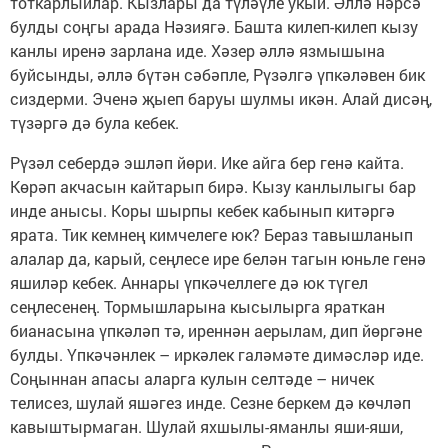
тоткарлыйлар. Кызлары да түләүле укый. Әллә нәрсә
булды соңгы арада Нәзиягә. Башта килеп-килеп кызу
канлы иренә зарлана иде. Хәзер әллә язмышына
буйсынды, әллә бүтән сәбәпле, Рүзәлгә үпкәләвен бик
сиздерми. Эченә җыеп баруы шулмы икән. Алай дисәң,
түзәргә дә була кебек.
Рүзәл себердә эшләп йөри. Ике айга бер генә кайта.
Көрәп акчасын кайтарып бирә. Кызу канлылыгы бар
инде анысы. Коры шырпы кебек кабынып китәргә
ярата. Тик кемнең кимчелеге юк? Бераз тавышланып
алалар да, карый, сеңлесе ире белән тагын юньле генә
яшиләр кебек. Аннары үпкәчеллеге дә юк түгел
сеңлесенең. Тормышларына кысылырга яраткан
бианасына үпкәләп тә, иреннән аерылам, дип йөргәне
булды. Үпкәчәнлек – иркәлек галәмәте димәсләр иде.
Соңыннан апасы аларга кулын селтәде – ничек
телисез, шулай яшәгез инде. Сезне беркем дә көчләп
кавыштырмаган. Шулай яхшылы-яманлы яши-яши,