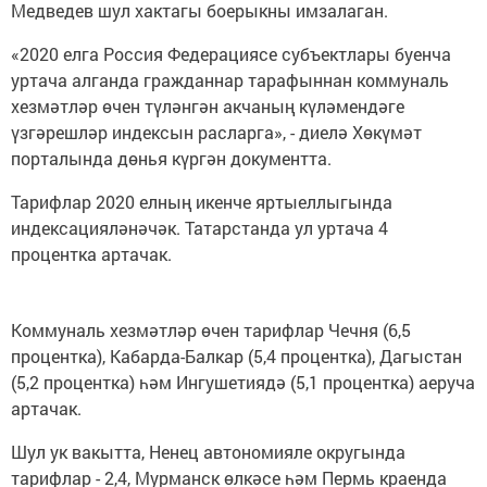
Медведев шул хактагы боерыкны имзалаган.
«2020 елга Россия Федерациясе субъектлары буенча
уртача алганда гражданнар тарафыннан коммуналь
хезмәтләр өчен түләнгән акчаның күләмендәге
үзгәрешләр индексын расларга», - диелә Хөкүмәт
порталында дөнья күргән документта.
Тарифлар 2020 елның икенче яртыеллыгында
индексацияләнәчәк. Татарстанда ул уртача 4
процентка артачак.
Коммуналь хезмәтләр өчен тарифлар Чечня (6,5
процентка), Кабарда-Балкар (5,4 процентка), Дагыстан
(5,2 процентка) һәм Ингушетиядә (5,1 процентка) аеруча
артачак.
Шул ук вакытта, Ненец автономияле округында
тарифлар - 2,4, Мурманск өлкәсе һәм Пермь краенда