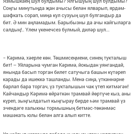
Язмышкаең шул булдымы? Ялгышуың шул булдымы?
Соңгы минутыңда җан ачысы белән ялварып, ярдәм-
шәфкать сорап, миңа кул сузуың шул булгандыр да
бит. Ә мин аңламадым. Барыбызны да ачы кайгыларга
салдың!.. Үлем үкенечсез булмый, диләр шул...
− Кәримә, хәерле көн. Төшмисеңмени, синең тукталыш
бит! – Уйларына чумган Кәримә, йокыдан уянгандай,
янында басып торган билет сатучыга башын күтәреп
карады да ишеккә ташланды. Менә сиңа, үткәннәрне
барлап бара торгач, үз тукталышын чак үтеп китмәгән!
Кайчандыр Кәримә өйрәткән трамвай йөртүче кыз, аны
күреп, зыңгылдатып кыңгырау бирде һәм трамвай үз
эчендәге халыкны тормышның бетмәс-төкәнмәс
мәшәкать юлы белән алга алып китте.