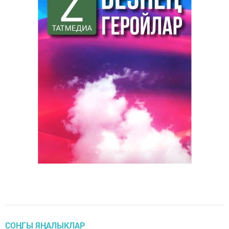
СОҢГЫ ЯҢАЛЫКЛАР