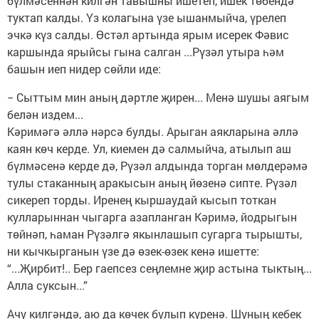
бүлмәсеннән килгән тавышны ишетеп, ишек төбендә
туктап калды. Үз колагына үзе ышанмыйча, үрелеп
эчкә күз салды. Өстәл артында ярым исерек Фәвис
каршында ярыйсы гына салган ...Рүзәл утыра һәм
башын иеп нидер сөйли иде:
− Сыттым мин аның дәртле җирен... Менә шушы аягым
белән издем...
Кәримәгә әллә нәрсә булды. Арыган аякларына әллә
каян көч керде. Ул, киемен дә салмыйча, атылып аш
бүлмәсенә керде дә, Рүзәл алдында торган мөлдерәмә
тулы стаканның аракысын аның йөзенә сипте. Рүзәл
сикереп торды. Иренең кыршаудай кысып тоткан
кулларыннан чыгарга азапланган Кәримә, йодрыгын
төйнәп, һаман Рүзәлгә якынлашып сугарга тырышты,
ни кычкырганын үзе дә өзек-өзек кенә ишетте:
“...Җирбит!.. Бер гаепсез сеңлемне җир астына тыктың...
Алла суксын...”
Ачу килгәндә, аю да көчек булып күренә. Шуның кебек