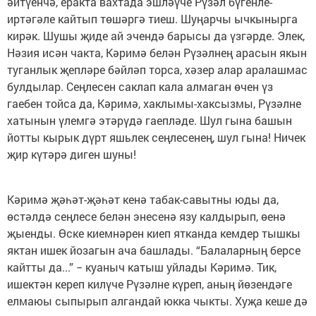
әйтүенчә, еракта вахтада эшләүче Рүзәл бүгенле-
иртәгәле кайтып төшәргә тиеш. Шуңарчы ычкынырга
кирәк. Шушы җиде ай эчендә барысы да үзгәрде. Элек,
Нәзия исән чакта, Кәримә белән Рүзәлнең арасын якын
туганлык җепләре бәйләп торса, хәзер алар аралашмас
булдылар. Сеңлесен саклап кала алмаган өчен үз
гаебен тойса да, Кәримә, хаклымы-хаксызмы, Рүзәлне
хатынын үлемгә этәрүдә гаепләде. Шул гына башын
йотты кырык дүрт яшьлек сеңлесенең, шул гына! Ничек
җир күтәрә диген шуны!
Кәримә җәһәт-җәһәт кенә табак-савытны юды да,
өстәлдә сеңлесе белән энесенә язу калдырып, өенә
җыенды. Өске киемнәрен киеп ятканда кемдер тышкы
яктан ишек йозагын ача башлады. “Балаларның берсе
кайтты да...” − куаныч катыш уйлады Кәримә. Тик,
ишектән кереп килүче Рүзәлне күреп, аның йөзендәге
елмаюы сыпырып алгандай юкка чыкты. Хуҗа кеше дә