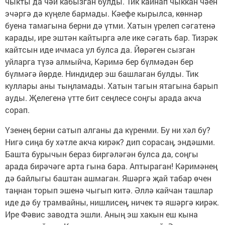
чыкты да чәй кабызган булды. Тик кайнап чыккан чәен
эчәргә дә күңеле бармады. Кәефе кырылса, көннәр
буена тамагына берни дә үтми. Хатын үрелеп сәгатенә
карады, ире эштән кайтырга әле ике сәгать бар. Тизрәк
кайтсын иде ичмаса ул булса да. Йөрәген сызган
уйларга түзә алмыйча, Кәримә бер бүлмәдән бер
бүлмәгә йөрде. Ниндидер эш башлаган булды. Тик
куллары аны тыңламады. Хатын тагын ятагына барып
ауды. Җелегенә үтте бит сеңлесе соңгы арада акча
сорап.
Үзенең берни сатып алганы да күренми. Бу ни хәл бу?
Нигә сиңа бу хәтле акча кирәк? дип сорасаң, эндәшми.
Башта бурычын бераз биргәләгән булса да, соңгы
арада бирәчәге арта гына бара. Аптыраган! Кәримәнең
дә байлыгы баштан ашмаган. Яшәргә җай табар өчен
таңнан торып эшенә чыгып китә. Әллә кайчан ташлар
иде дә бу трамвайны, нишлисең, ничек тә яшәргә кирәк.
Ире Фәвис заводта эшли. Аның эш хакын еш кына