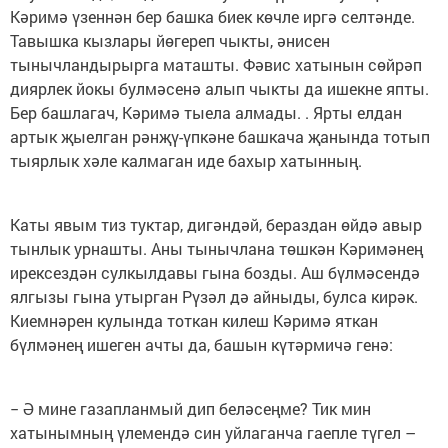
Кәримә үзеннән бер башка биек көчле иргә селтәнде.
Тавышка кызлары йөгереп чыкты, әнисен
тынычландырырга маташты. Фәвис хатынын сөйрәп
диярлек йокы булмәсенә алып чыкты да ишекне япты.
Бер башлагач, Кәримә тыела алмады. . Ярты елдан
артык җыелган рәнҗү-үпкәне башкача җанында тотып
тыярлык хәле калмаган иде бахыр хатынның.
Каты явым тиз туктар, дигәндәй, бераздан өйдә авыр
тынлык урнашты. Аны тынычлана төшкән Кәримәнең
ирексездән сулкылдавы гына бозды. Аш бүлмәсендә
ялгызы гына утырган Рүзәл дә айныды, булса кирәк.
Киемнәрен кулында тоткан килеш Кәримә яткан
бүлмәнең ишеген ачты да, башын күтәрмичә генә:
− Ә мине газапланмый дип беләсеңме? Тик мин
хатынымның үлемендә син уйлаганча гаепле түгел –