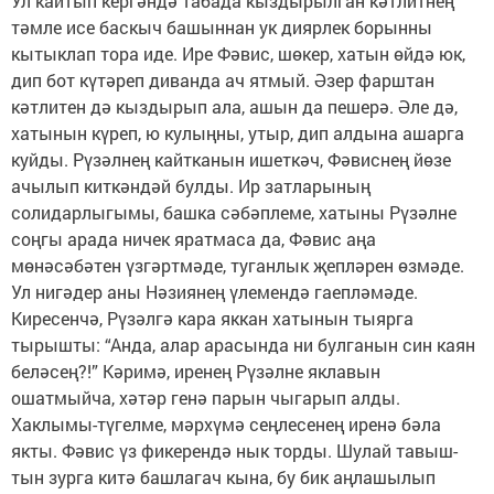
Ул кайтып кергәндә табада кыздырылган кәтлитнең
тәмле исе баскыч башыннан ук диярлек борынны
кытыклап тора иде. Ире Фәвис, шөкер, хатын өйдә юк,
дип бот күтәреп диванда ач ятмый. Әзер фарштан
кәтлитен дә кыздырып ала, ашын да пешерә. Әле дә,
хатынын күреп, ю кулыңны, утыр, дип алдына ашарга
куйды. Рүзәлнең кайтканын ишеткәч, Фәвиснең йөзе
ачылып киткәндәй булды. Ир затларының
солидарлыгымы, башка сәбәплеме, хатыны Рүзәлне
соңгы арада ничек яратмаса да, Фәвис аңа
мөнәсәбәтен үзгәртмәде, туганлык җепләрен өзмәде.
Ул нигәдер аны Нәзиянең үлемендә гаепләмәде.
Киресенчә, Рүзәлгә кара яккан хатынын тыярга
тырышты: “Анда, алар арасында ни булганын син каян
беләсең?!” Кәримә, иренең Рүзәлне яклавын
ошатмыйча, хәтәр генә парын чыгарып алды.
Хаклымы-түгелме, мәрхүмә сеңлесенең иренә бәла
якты. Фәвис үз фикерендә нык торды. Шулай тавыш-
тын зурга китә башлагач кына, бу бик аңлашылып