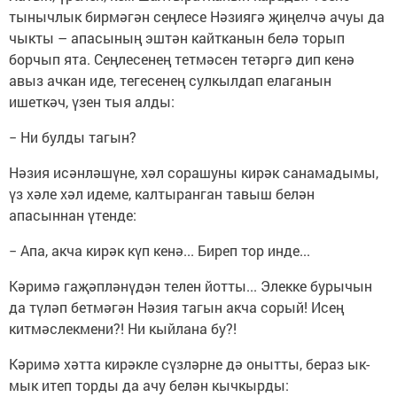
тынычлык бирмәгән сеңлесе Нәзиягә җиңелчә ачуы да
чыкты – апасының эштән кайтканын белә торып
борчып ята. Сеңлесенең тетмәсен тетәргә дип кенә
авыз ачкан иде, тегесенең сулкылдап елаганын
ишеткәч, үзен тыя алды:
− Ни булды тагын?
Нәзия исәнләшүне, хәл сорашуны кирәк санамадымы,
үз хәле хәл идеме, калтыранган тавыш белән
апасыннан үтенде:
− Апа, акча кирәк күп кенә... Биреп тор инде...
Кәримә гаҗәпләнүдән телен йотты... Элекке бурычын
да түләп бетмәгән Нәзия тагын акча сорый! Исең
китмәслекмени?! Ни кыйлана бу?!
Кәримә хәтта кирәкле сүзләрне дә онытты, бераз ык-
мык итеп торды да ачу белән кычкырды: