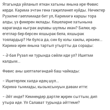
Ятагында уйланып яткан хатыны янына ире Фәвис
керде. Кәримә эчтән генә гаҗәпләнеп куйды. Ничектер
Рүзәлне гаепләмәде бит ул, Кәримәгә каршы тора
алды, үз фикерен яклады. Кешеләрне хатынына
караганда ныграк аңлавы шулмы икән? Бәлки, ир-
егетләр бер-берсен яхшырак белә, яхшырак
тоялардыр? Ни булса да, син бу юлы хаклы, иркәем...
Кәримә ирен янына тартып утыртты да сорады:
− Ә бая Рүзәл ни турында сөйли иде ул? Ишетми
калдым...
Фәвис аны шелтәләгәндәй баш чайкады:
− Ишетерлек хәлдә идең шул...
Кәримә тынмады, кызыксынуын дәвам итте:
− Әйт инде? Кемнеңдер дәртле җирен сыттым, дип
утыра иде. Ул Салават турында әйттеме?