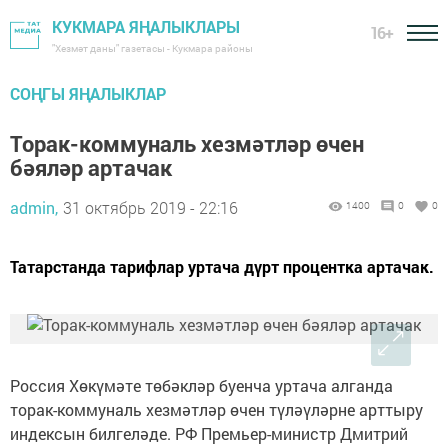
КУКМАРА ЯҢАЛЫКЛАРЫ
16+
"Хезмәт даны" газетасы - Кукмара районы
СОҢГЫ ЯҢАЛЫКЛАР
Торак-коммуналь хезмәтләр өчен
бәяләр артачак
admin,
31 октябрь 2019 - 22:16
1400
0
0
Татарстанда тарифлар уртача дүрт процентка артачак.
Россия Хөкүмәте төбәкләр буенча уртача алганда
торак-коммуналь хезмәтләр өчен түләүләрне арттыру
индексын билгеләде. РФ Премьер-министр Дмитрий