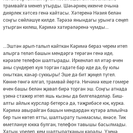
трамвайга менеп утырды. Шәһәрнең икенче очына
диярлек хәтсез генә кайтасы. Хәтеренә Нәзия белән
соңгы сөйләшүе килде. Тәрәзә янындагы урынга сеңеп
утырган килеш, Кәримә хатирәләренә чумды...
...Эштән арып-талып кайткан Кәримә бераз черем итеп
алырга теләп башын мендәргә терәгән генә иде,
кәрәзле телефон шалтырады. Иркенләп ял итәр өчен
аны сүндереп куя торган гадәте бар иде дә, бу юлы
оныткан, каһәр суккыры! Эше дә бит җиңел түгел.
Көнне-төнгә ялгап, трамвай йөртә. Ничәмә кеше гомере
өчен башы белән җавап бирә торган эш. Соңгы атнада
үзенә стажер итеп яшь кызны да билгеләделәр. Биш-
алты айлык курслар бетерсә дә, тәҗрибәсе юк, курка.
Кәримә авырайган башын мендәрдән күтәрә алмыйча
бер тын көтеп ятты, шалтырату тынмасмы, янәсе. Тик
өметләнүе юкка булган, телефон тавышы басылмады.
Хатын, үрелеп, кем шалтыратканын карады. Үзенә