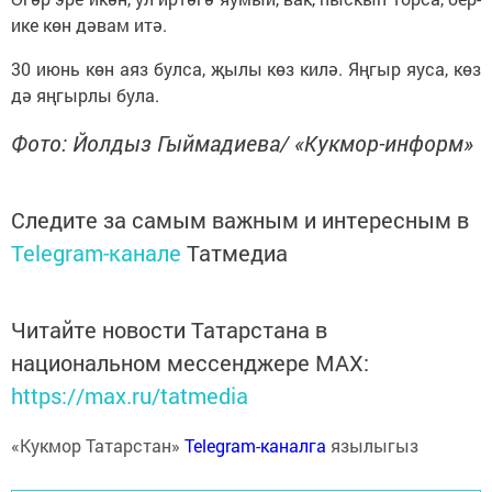
ике көн дәвам итә.
30 июнь көн аяз булса, җылы көз килә. Яңгыр яуса, көз
дә яңгырлы була.
Фото: Йолдыз Гыймадиева/ «Кукмор-информ»
Следите за самым важным и интересным в
Telegram-канале
Татмедиа
Читайте новости Татарстана в
национальном мессенджере MАХ:
https://max.ru/tatmedia
«Кукмор Татарстан»
Telegram-каналга
язылыгыз