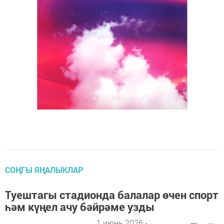
СОҢГЫ ЯҢАЛЫКЛАР
Туештагы стадионда балалар өчен спорт
һәм күңел ачу бәйрәме узды
1 июнь 2026 -