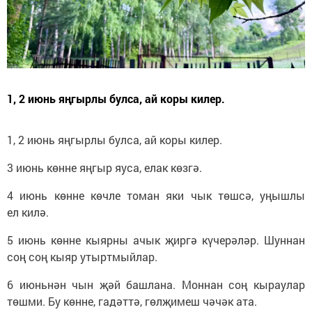
1, 2 июнь яңгырлы булса, ай коры килер.
1, 2 июнь яңгырлы булса, ай коры килер.
3 июнь көнне яңгыр яуса, елак көзгә.
4 июнь көнне көчле томан яки чык төшсә, уңышлы
ел килә.
5 июнь көнне кыярны ачык җиргә күчерәләр. Шуннан
соң соң кыяр утыртмыйлар.
6 июньнән чын җәй башлана. Моннан соң кыраулар
төшми. Бу көнне, гадәттә, гөлҗимеш чәчәк ата.