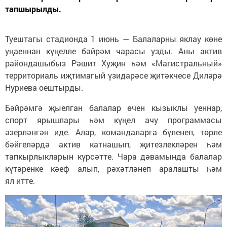
тапшырылды.
Туештагы стадионда 1 июнь — Балаларны яклау көне
уңаеннан күңелле бәйрәм чарасы узды. Аны актив
райондашыбыз Рәшит Хуҗин һәм «Магистральный»
территориаль иҗтимагый үзидарәсе җитәкчесе Диләрә
Нуриева оештырды.
Бәйрәмгә җыелган балалар өчен кызыклы уеннар,
спорт ярышлары һәм күңел ачу программасы
әзерләнгән иде. Алар, командаларга бүленеп, төрле
бәйгеләрдә актив катнашып, җитезлекләрен һәм
тапкырлыкларын күрсәтте. Чара дәвамында балалар
күтәренке кәеф алып, рәхәтләнеп аралашты һәм
ял итте.