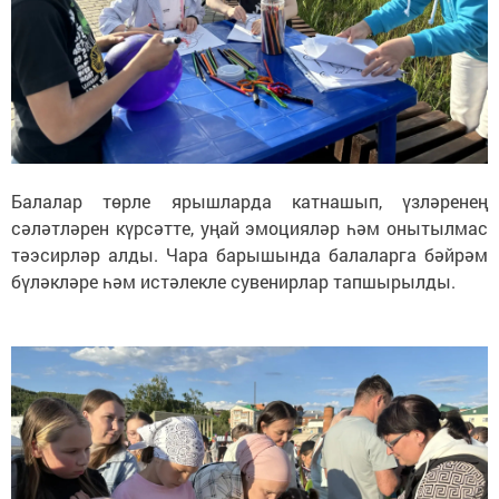
Балалар төрле ярышларда катнашып, үзләренең
сәләтләрен күрсәтте, уңай эмоцияләр һәм онытылмас
тәэсирләр алды. Чара барышында балаларга бәйрәм
бүләкләре һәм истәлекле сувенирлар тапшырылды.