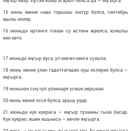
яңгыр явар. Иртән кояш агарып чыкса да — яңгырга.
15 июнь көнне һава торышы матур булса, сентябрь
җылы килер.
16 июньдә иртәнге томан су өстенә җәелсә, кояшлы
көн көтә.
17 июньдә яңгыр яуса, ул ике-өч көнгә сузыла.
18 июнь көнне үлән гадәттәгедән хуш ислерәк булса —
яңгырга.
19 июньнән соң чүп үләннәре үсеше акрыная.
20 июнь көнне эссе булса, арыш уңар.
21 июньдә күк күкрәсә — яңгыр тузанны гына басар.
Күк күкрәп, яшен яшьнәсә — көчле яңгырга.
22 июнь — иң озын көн, иң кыска төн. Бу көнне печәнгә