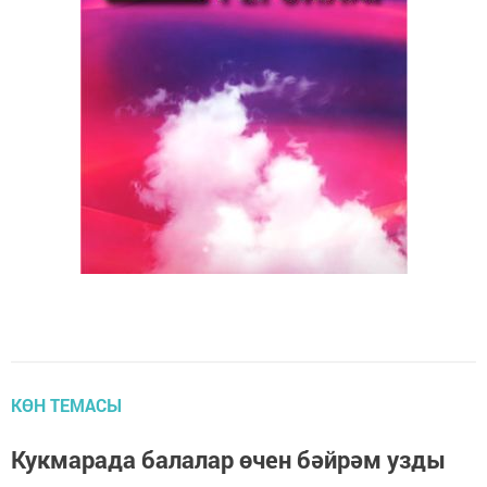
КӨН ТЕМАСЫ
Кукмарада балалар өчен бәйрәм узды