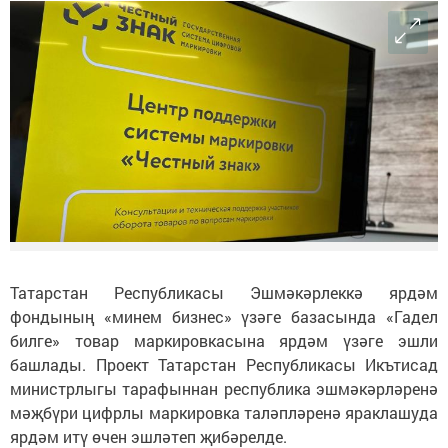
Татарстан Республикасы Эшмәкәрлеккә ярдәм
фондының «минем бизнес» үзәге базасында «Гадел
билге» товар маркировкасына ярдәм үзәге эшли
башлады. Проект Татарстан Республикасы Икътисад
министрлыгы тарафыннан республика эшмәкәрләренә
мәҗбүри цифрлы маркировка таләпләренә яраклашуда
ярдәм итү өчен эшләтеп җибәрелде.