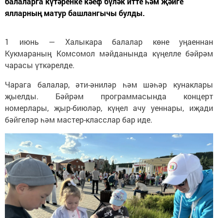
балаларга күтәренке кәеф бүләк итте һәм җәйге
ялларның матур башлангычы булды.
1 июнь — Халыкара балалар көне уңаеннан
Кукмараның Комсомол мәйданында күңелле бәйрәм
чарасы үткәрелде.
Чарага балалар, әти-әниләр һәм шәһәр кунаклары
җыелды. Бәйрәм программасында концерт
номерлары, җыр-биюләр, күңел ачу уеннары, иҗади
бәйгеләр һәм мастер-класслар бар иде.