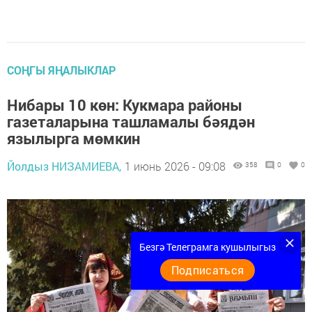
СОҢГЫ ЯҢАЛЫКЛАР
Нибары 10 көн: Кукмара районы
газеталарына ташламалы бәядән
язылырга мөмкин
Йолдыз НИЗАМИЕВА,
1 июнь 2026 - 09:08
358
0
0
Безгә Телеграмга кушылыгыз
Подписаться