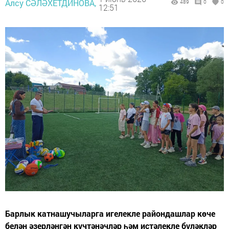
Алсу СӘЛӘХЕТДИНОВА,
489
0
0
12:51
Барлык катнашучыларга игелекле райондашлар көче
белән әзерләнгән күчтәнәчләр һәм истәлекле бүләкләр