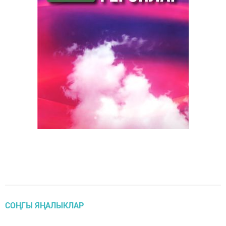
СОҢГЫ ЯҢАЛЫКЛАР