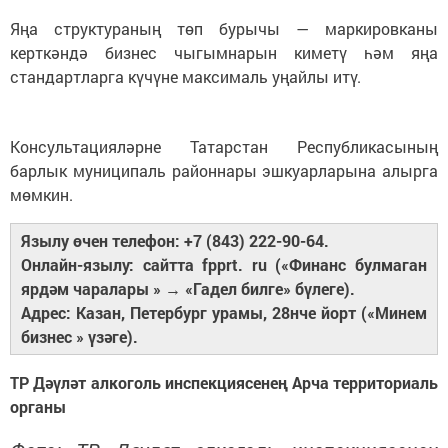
Яңа структураның төп бурычы — маркировканы
керткәндә бизнес чыгымнарын киметү һәм яңа
стандартларга күчүне максималь уңайлы итү.
Консультацияләрне Татарстан Республикасының
барлык муниципаль районнары эшкуарларына алырга
мөмкин.
Язылу өчен телефон: +7 (843) 222-90-64.
Онлайн-язылу: сайтта fpprt. ru («Финанс булмаган
ярдәм чаралары » → «Гадел билге» бүлеге).
Адрес: Казан, Петербург урамы, 28нче йорт («Минем
бизнес » үзәге).
ТР Дәүләт алкоголь инспекциясенең Арча территориаль
органы