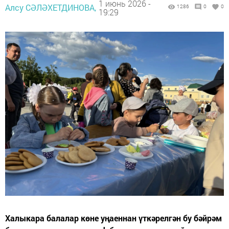
1 июнь 2026 -
Алсу СӘЛӘХЕТДИНОВА,
1286
0
0
19:29
Халыкара балалар көне уңаеннан үткәрелгән бу бәйрәм