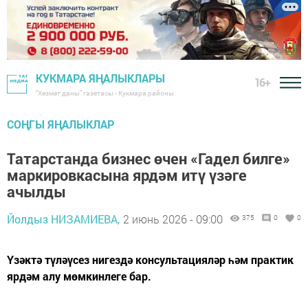
КУКМАРА ЯҢАЛЫКЛАРЫ
16+
"Хезмәт даны" газетасы - Кукмара районы
СОҢГЫ ЯҢАЛЫКЛАР
Татарстанда бизнес өчен «Гадел билге»
маркировкасына ярдәм итү үзәге
ачылды
Йолдыз НИЗАМИЕВА,
2 июнь 2026 - 09:00
375
0
0
Үзәктә түләүсез нигездә консультацияләр һәм практик
ярдәм алу мөмкинлеге бар.