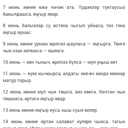
7 июнь көнне юкә чәчәк ата. Үрдәкләр туктаусыз
бакылдашса, яңгыр явар.
8 июнь балыклар су өстенә чыгып уйнаса, тиз генә
яңгыр яумас.
9 июнь көнне урман җилсез шауласа — яңгырга. Төнге
чык озак кипмәсә — яшенгә.
10 июнь — көн тыныч, җилсез булса — мул уңыш көт.
11 июнь — күке кычкырса, алдагы ике-өч көндә көннәр
матур торыр.
12 июнь көнне мул чык төшсә, аяз көнгә. Кичтән чык
төшмәсә, иртәгә яңгыр явар.
13 июнь көнне яңгыр яуса, кыш суык килер.
14 июнь көнне иртән салават күпере чыкса, тагын