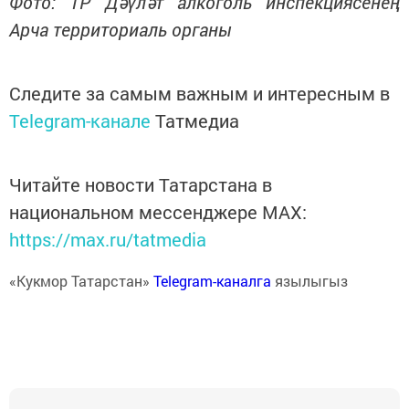
Фото: ТР Дәүләт алкоголь инспекциясенең
Арча территориаль органы
Следите за самым важным и интересным в
Telegram-канале
Татмедиа
Читайте новости Татарстана в
национальном мессенджере MАХ:
https://max.ru/tatmedia
«Кукмор Татарстан»
Telegram-каналга
язылыгыз