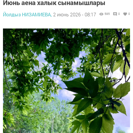
Июнь аена халык сынамышлары
Йолдыз НИЗАМИЕВА,
2 июнь 2026 - 08:17
585
0
0