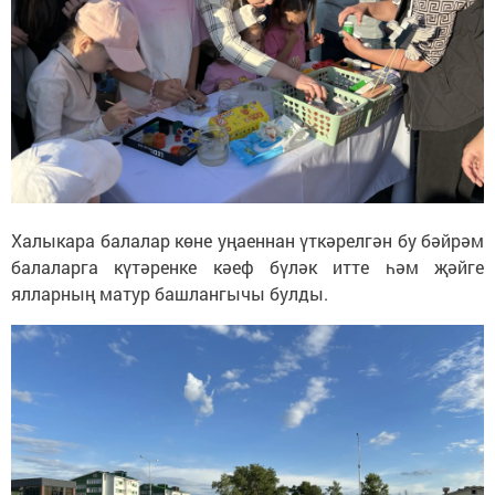
Халыкара балалар көне уңаеннан үткәрелгән бу бәйрәм
балаларга күтәренке кәеф бүләк итте һәм җәйге
ялларның матур башлангычы булды.