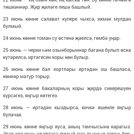
төшкәннәр. Җир җиләге пешә башлый.
23 июнь көнне салават күпере чыкса, икмәк мулдан
булмый.
24 июнь көнне томан су өстенә җәелсә, гөмбә уңар.
25 июнь — черки һәм озынборыннар багана булып өскә
күтәрелсә, иртәгесен коры көн булыр.
26 июнь көнне бал кортлары иртәдән эш башласа,
көннәр матур торыр.
27 июнь көнне бакаларның коры җирдә сикерешүен
күрсәгез, яңгыр көтегез.
28 июнь — иртәдән кыздырса, кичкә яшенле яңгыр
булачак.
29 июнь көнне яңгыр яуса, аның тамчысына карагыз.
Әгәр эре икән, ул иртәгә яумый, вак, пыскып торса, бер-