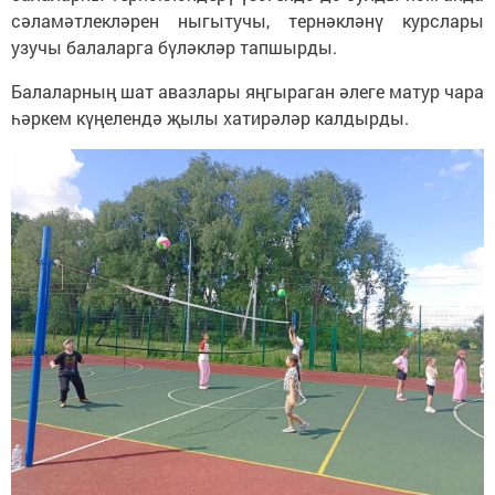
сәламәтлекләрен ныгытучы, тернәкләнү курслары
узучы балаларга бүләкләр тапшырды.
Балаларның шат авазлары яңгыраган әлеге матур чара
һәркем күңелендә җылы хатирәләр калдырды.