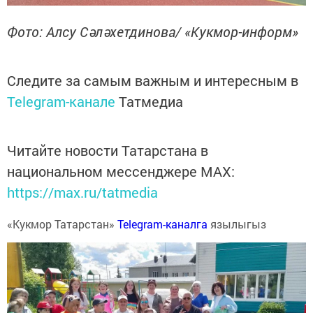
Фото: Алсу Сәләхетдинова/ «Кукмор-информ»
Следите за самым важным и интересным в
Telegram-канале
Татмедиа
Читайте новости Татарстана в
национальном мессенджере MАХ:
https://max.ru/tatmedia
«Кукмор Татарстан»
Telegram-каналга
язылыгыз