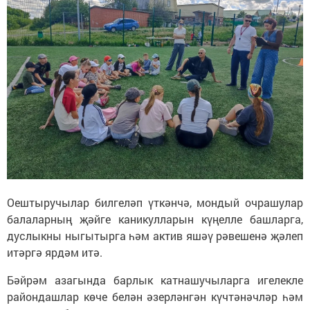
Оештыручылар билгеләп үткәнчә, мондый очрашулар
балаларның җәйге каникулларын күңелле башларга,
дуслыкны ныгытырга һәм актив яшәү рәвешенә җәлеп
итәргә ярдәм итә.
Бәйрәм азагында барлык катнашучыларга игелекле
райондашлар көче белән әзерләнгән күчтәнәчләр һәм