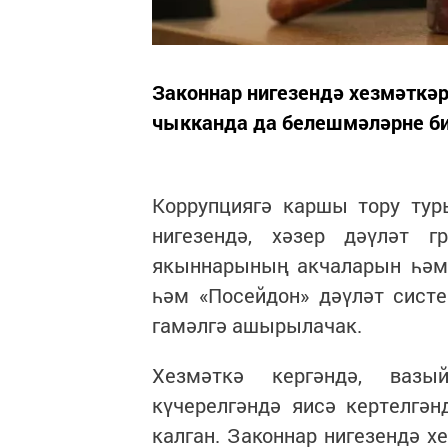
Законнар нигезендә хезмәткәр
чыкканда да белешмәләрне би
Коррупциягә каршы тору тур
нигезендә, хәзер дәүләт 
якыннарының акчаларын һәм 
һәм «Посейдон» дәүләт сист
гамәлгә ашырылачак.
Хезмәткә кергәндә, вазый
күчерелгәндә яисә кертелгә
калган. Законнар нигезендә х