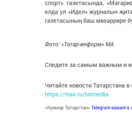
спорт» газетасында, «Мәгар
елда ул «Идел» журналын җитә
газетасының баш мөхәррире б
Фото: «Татар-информ» МА
Следите за самым важным и 
Читайте новости Татарстана 
https://max.ru/tatmedia
«Кукмор Татарстан»
Telegram-каналга