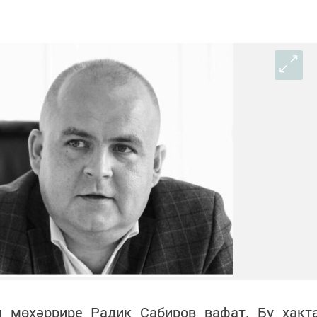
 мөхәррире Радик Сабиров вафат. Бу хакт