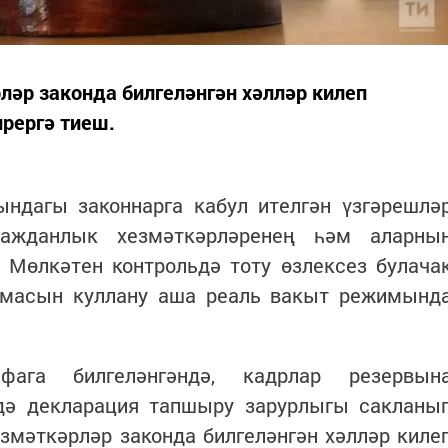
ләр законда билгеләнгән хәлләр килеп
рергә тиеш.
ындагы законнарга кабул ителгән үзгәрешлә
гражданлык хезмәткәрләренең һәм аларны
Мөлкәтен контрольдә тоту өзлексез булача
емасын куллану аша реаль вакыт режимынд
фага билгеләнгәндә, кадрлар резервын
ндә декларация тапшыру зарурлыгы сакланы
езмәткәрләр законда билгеләнгән хәлләр киле