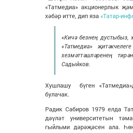
«Татмедиа» акционерлык җә
хәбәр итте, дип яза
«Татар-инф
«Кичә безнең дустыбыз, 
«Татмедиа» җитәкчелег
хезмәттәшләренең тир
Садыйков.
Хушлашу бүген «Татмедиа»д
булачак.
Радик Сабиров 1979 елда Та
дәүләт университетын тәм
гыйльми дәрәҗәсен ала. Һө