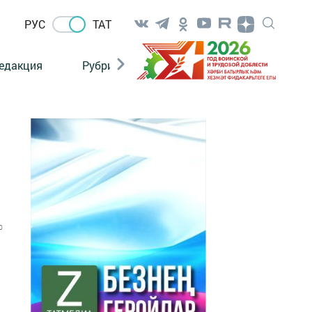
РУС
ТАТ
едакция
Рубрикалар
0