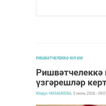
РИШВӘТЧЕЛЕККӘ ЮЛ ЮК
Ришвәтчелеккә 
үзгәрешләр кер
Юлдус НИЗАМЕЕВА,
3 июнь 2026 - 09:0