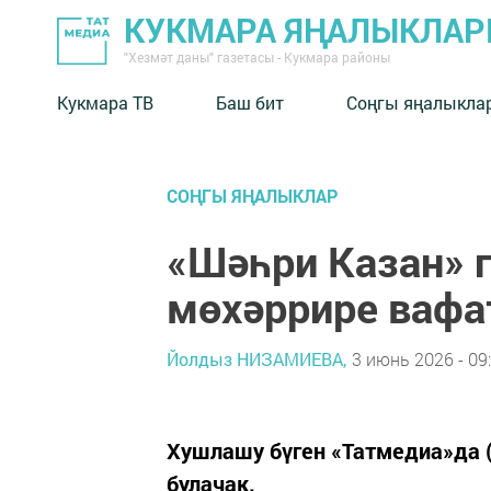
КУКМАРА ЯҢАЛЫКЛА
"Хезмәт даны" газетасы - Кукмара районы
Кукмара ТВ
Баш бит
Соңгы яңалыкла
СОҢГЫ ЯҢАЛЫКЛАР
«Шәһри Казан» 
мөхәррире вафа
Йолдыз НИЗАМИЕВА,
3 июнь 2026 - 09
Хушлашу бүген «Татмедиа»да (
булачак.