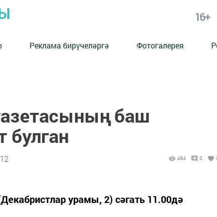
РЫ
16+
р
Реклама бирүчеләргә
Фотогалерея
Р
газетасының баш
т булган
:12
494
0
Декабристлар урамы, 2) сәгать 11.00дә