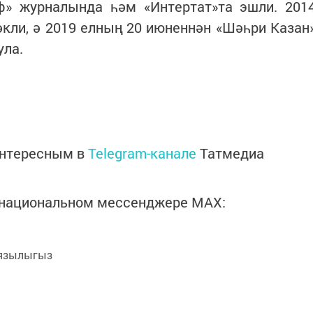
иф» журналында һәм «Интертат»та эшли. 201
кли, ә 2019 елның 20 июненнән «Шәһри Казан
ула.
интересным в
Telegram-канале
Татмедиа
в национальном мессенджере MАХ:
язылыгыз