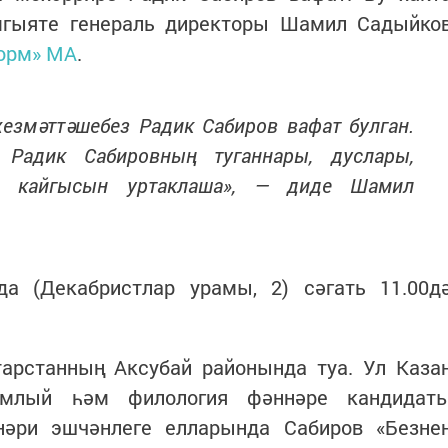
мгыяте генераль директоры Шамил Садыйко
орм» МА
.
хезмәттәшебез Радик Сабиров вафат булган.
е Радик Сабировның туганнары, дуслары,
ән кайгысын уртаклаша», — диде Шамил
а (Декабристлар урамы, 2) сәгать 11.00д
тарстанның Аксубай районында туа. Ул Каза
амлый һәм филология фәннәре кандидат
нәри эшчәнлеге елларында Сабиров «Безне