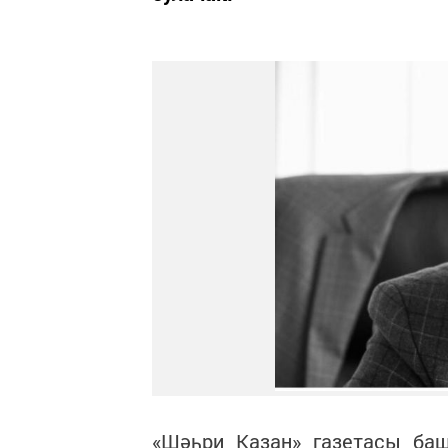
«Шәһри Казан» газетасы баш