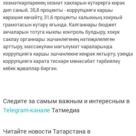
хезмәткәрләренең хезмәт хакларын күтәрергә кирәк
дип саный. 35,8 проценты - коррупциягә каршы
көрәшне көчәйтү, 31,6 проценты халыкның хокукый
грамотасын күтәрү ягында. Калганнары бюджет
акчаларын тотуга ныклы контроль булдыру, хокук
саклау органнары эшчәнлегенең нәтиҗәлелеген
арттыру, массакүләм мәгълүмат чараларында
коррупциягә каршы эшчәнлекне киңрәк яктырту, үзеңдә
коррупциягә карата тискәре мөнәсәбәт тәрбияләү
кебек җаваплар биргән.
Следите за самым важным и интересным в
Telegram-канале
Татмедиа
Читайте новости Татарстана в