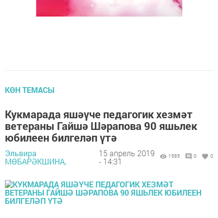
КӨН ТЕМАСЫ
Кукмарада яшәүче педагогик хезмәт
ветераны Гайшә Шәрапова 90 яшьлек
юбилеен билгеләп үтә
Эльвира
15 апрель 2019
1585
0
0
МӨБАРӘКШИНА,
- 14:31