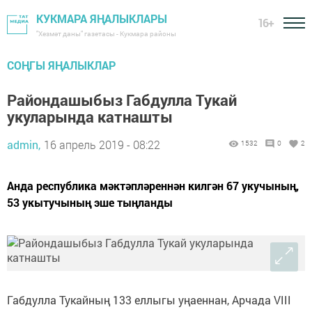
КУКМАРА ЯҢАЛЫКЛАРЫ
16+
"Хезмәт даны" газетасы - Кукмара районы
СОҢГЫ ЯҢАЛЫКЛАР
Райондашыбыз Габдулла Тукай
укуларында катнашты
admin,
16 апрель 2019 - 08:22
1532
0
2
Анда республика мәктәпләреннән килгән 67 укучының,
53 укытучының эше тыңланды
Габдулла Тукайның 133 еллыгы уңаеннан, Арчада VIII