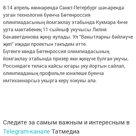
8-14 апрель көннәрендә Санкт-Петербург шәһәрендә
узган технология буенча Бөтенроссия
олимпиадасының йомгаклау этабында Кукмара 4нче
урта мәктәбенең 11 сыйныф укучысы Лилия
Баһаветдинова җиңү яулады. Ул “Вакытларны бәйләүче
җеп” иҗади проектын тәкъдим итте.
Бүгенге көндә Бөтенроссия олимпиадасының
йомгаклау этабында призер яки җиңүче булган укучы,
Россиядәге теләсә кайсы югары уку йортын сайлап,
олимпиаданың профильле юнәлеше буенча
имтиханнарсыз укырга керү хокукы ала.
Следите за самым важным и интересным в
Telegram-канале
Татмедиа