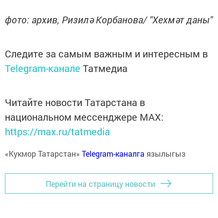
фото: архив, Ризилә Корбанова/ "Хехмәт даны"
Следите за самым важным и интересным в
Telegram-канале
Татмедиа
Читайте новости Татарстана в
национальном мессенджере MАХ:
https://max.ru/tatmedia
«Кукмор Татарстан»
Telegram-каналга
язылыгыз
Перейти на страницу новости