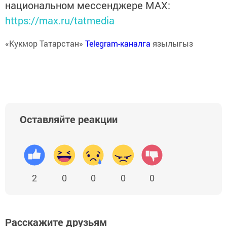
национальном мессенджере MАХ:
https://max.ru/tatmedia
«Кукмор Татарстан»
Telegram-каналга
язылыгыз
Оставляйте реакции
2
0
0
0
0
Расскажите друзьям