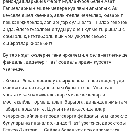
райондашларыбыз Фәрит Муллануров белән Азат
Галиевларның эшләнмәләре күз явын алырлык. Ак
кәүсәле яшел каеннар, аллы-гөлле чәчәкләр, кызарып
пешкән җиләкләр, зәп-зәңгәр сулы елга... ниләр генә юк
анда. Әлеге гүзәллекне тудыру өчен күпме тырышлык,
сабырлык, игътибарлылык һәм үҗәтлек кебек
сыйфатлар кирәк бит!
Бу төр иҗат күзләрне генә иркәләми, ә сәламәтлеккә дә
файдалы, диделәр “Наз” социаль ярдәм күрсәтү
үзәгендә.
- Хезмәт белән дәвалау авыруларны тернәкләндерүдә
мөһим һәм нәтиҗәле алым булып тора. Ул өлкән
яшьтәге һәм мөмкинлекләре чикле кешеләргә
мөстәкыйль тормыш алып барырга, дөньядан ямь-тәм
табарга ярдәм итә. Шуның нәтиҗәсендә алар
үзләренең әйләнә-тирәдәгеләргә файдалы һәм кирәкле
булуларына инаналар, - диде “Наз” үзәгенең директоры
Гелүсә Әхәтова. – Сәйлән белән үрү исә сәламәтлек