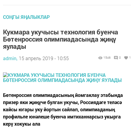
СОҢГЫ ЯҢАЛЫКЛАР
Кукмара укучысы технология буенча
Бөтенроссия олимпиадасында җиңү
яулады
admin,
15 апрель 2019 - 10:55
1546
0
1
Бөтенроссия олимпиадасының йомгаклау этабында
призер яки җиңүче булган укучы, Россиядәге теләсә
кайсы югары уку йортын сайлап, олимпиаданың
профильле юнәлеше буенча имтиханнарсыз укырга
керү хокукы ала