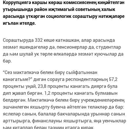
Коррупциягә каршы көрәш комиссиясенең киңәйтелгән
утырышында район иҗтимагый советының халык
арасында үткәргән социологик сораштыру нәтиҗәләре
игълан ителде.
Сораштыруда 332 кеше катнашкан, алар арасында
хезмәт яшендәгеләр дә, пенсионерлар да, студентлар
да һәм шулай ук төрле өлкәләрдә хезмәт куючылар да
бар.
“Сез мәктәпкәчә белем бирү сыйфатыннан
канәгатьме?” дигән сорауга респондентларның 57,2
проценты уңай, 23,8 проценты канәгать дияргә була
дип җавап биргән. 1,2 проценты канәгать булмавын
белдергән. Мәктәпкәчә белем бирү учреждениеләренең
эшчәнлеген яхшырту буенча әйтелгән теләкләр дә бар:
яслеләр санын, балалар бакчаларында урыннар санын
арттырырга, финанслауны яхшыртырга, яңа уенчыклар
һәм китаплар белән тәэмин итәргә кирәк.