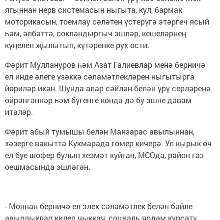
ягыннан нерв системасын ныгыта, кул, бармак
моторикасын, тоемлау сәләтен үстерүгә этәргеч ясый
һәм, әлбәттә, сокландыргыч эшләр, кешеләрнең
күңелен җылытып, күтәренке рух өсти.
Фәрит Муллануров һәм Азат Галиевлар менә берничә
ел инде әлеге үзәккә сәламәтлекләрен ныгытырга
йөриләр икән. Шунда алар сәйлән белән үрү серләренә
өйрәнгәннәр һәм бүгенге көндә дә бу эшне дәвам
итәләр.
Фәрит абый тумышы белән Манзарас авылыннан,
хәзерге вакытта Кукмарада гомер кичерә. Ул кырык өч
ел буе шофер булып хезмәт куйган, МСОда, район газ
оешмасында эшләгән.
- Моннан берничә ел элек сәламәтлек белән бәйле
авырлыклар килеп чыккач, социаль ярдәм күрсәтү