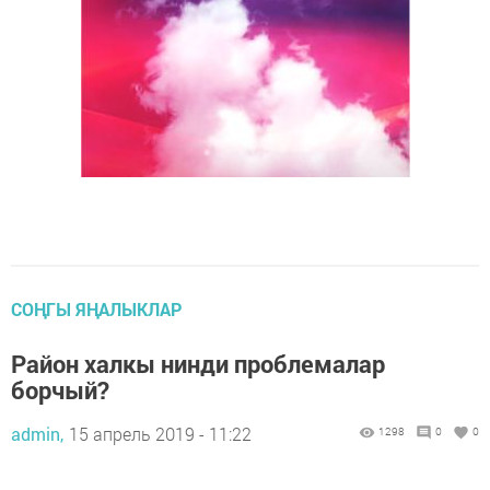
СОҢГЫ ЯҢАЛЫКЛАР
Район халкы нинди проблемалар
борчый?
admin,
15 апрель 2019 - 11:22
1298
0
0