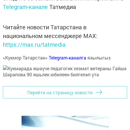
Telegram-канале
Татмедиа
Читайте новости Татарстана в
национальном мессенджере MАХ:
https://max.ru/tatmedia
«Кукмор Татарстан»
Telegram-каналга
язылыгыз
Перейти на страницу новости