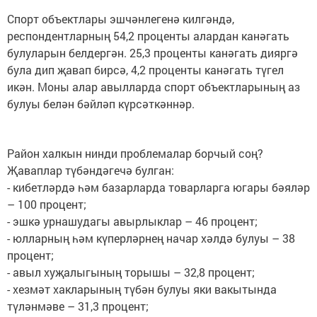
Спорт объектлары эшчәнлегенә килгәндә,
респондентларның 54,2 проценты алардан канәгать
булуларын белдергән. 25,3 проценты канәгать дияргә
була дип җавап бирсә, 4,2 проценты канәгать түгел
икән. Моны алар авылларда спорт объектларының аз
булуы белән бәйләп күрсәткәннәр.
Район халкын нинди проблемалар борчый соң?
Җаваплар түбәндәгечә булган:
- кибетләрдә һәм базарларда товарларга югары бәяләр
– 100 процент;
- эшкә урнашудагы авырлыклар – 46 процент;
- юлларның һәм күперләрнең начар хәлдә булуы – 38
процент;
- авыл хуҗалыгының торышы – 32,8 процент;
- хезмәт хакларының түбән булуы яки вакытында
түләнмәве – 31,3 процент;