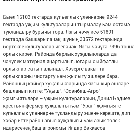
Быел 15103 гектарда күпьеллык үләннәрне, 9244
гектарда уҗым культураларын тырмалау һәм өстәмә
тукландыру бурычы тора. Язгы чәчү исә 51891
гектарда башкарылачак, шуның 33572 гектарында
бөртекле культуралар игеләчәк. Язгы чәчүгә 7396 тонна
орлык кирәк. Районда барлык хуҗалыкларда да
чәчүлек материал яңартылып, югары сыйфатлы
орлыклар сатып алынды. Хәзерге вакытта
орлыкларны чистарту һәм җылыту эшләре бара.
Районның кайбер хуҗалыкларында язгы кыр эшләре
башланып китте: “Уңыш”, “Әсәнбаш-Агро”
җәмгыятьләре – уҗым культураларын, Данил Һадиев
крестьян-фермер хуҗалыгы һәм “Урал” җәмгыяте
күпьеллык үләннәрне тукландыру эшенә кереште, дип
хәбәр итте район авыл хуҗалыгы һәм азык-төлек
идарәсенең баш агрономы Илдар Вәккасов.