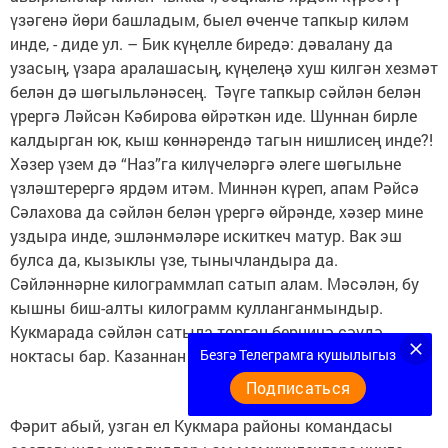
үзәгенә йөри башладым, быел өченче тапкыр киләм
инде, - диде ул. – Бик күңелле биредә: дәвалану да
узасың, үзара аралашасың, күңелеңә хуш килгән хезмәт
белән дә шөгыльләнәсең. Тәүге тапкыр сәйлән белән
үрергә Ләйсән Кәбирова өйрәткән иде. Шуннан бирле
калдырган юк, кыш көннәрендә тагын нишлисең инде?!
Хәзер үзем дә “Наз”га килүчеләргә әлеге шөгыльне
үзләштерергә ярдәм итәм. Миннән күреп, апам Рәйсә
Сәлахова да сәйлән белән үрергә өйрәнде, хәзер мине
уздыра инде, эшләнмәләре искиткеч матур. Вак эш
булса да, кызыклы үзе, тынычландыра да.
Сәйләннәрне килограммлап сатып алам. Мәсәлән, бу
кышны биш-алты килограмм кулланганмындыр.
Кукмарада сәйлән сатыла торган берничә сәүдә
ноктасы бар. Казаннан сеңелкәшләр дә алып кайта.
Безгә Телеграмга кушылыгыз
Подписаться
Фәрит абый, узган ел Кукмара районы командасы