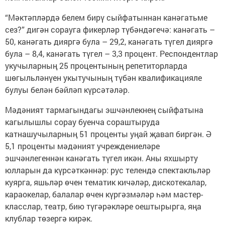
“Мәктәпләрдә белем бирү сыйфатыннан канәгатьме
сез?” дигән сорауга фикерләр түбәндәгечә: канәгать –
50, канәгать дияргә була – 29,2, канәгать түгел дияргә
була – 8,4, канәгать түгел – 3,3 процент. Респондентлар
укучыларның 25 процентының репетиторларда
шөгыльләнүен укытучының түбән квалификацияле
булуы белән бәйләп күрсәтәләр.
Мәдәният тармагындагы эшчәнлекнең сыйфатына
кагылышлы сорау буенча сораштыруда
катнашучыларның 51 проценты уңай җавап биргән. Ә
5,1 проценты мәдәният учреждениеләре
эшчәнлегеннән канәгать түгел икән. Аны яхшырту
юлларын да күрсәткәннәр: рус телендә спектакльләр
куярга, яшьләр өчен тематик кичәләр, дискотекалар,
караокелар, балалар өчен күргәзмәләр һәм мастер-
класслар, театр, бию түгәрәкләре оештырырга, яңа
клублар төзергә кирәк.