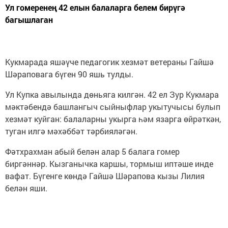
Ул гомеренең 42 елын балаларга белем бирүгә
багышлаган
Кукмарада яшәүче педагогик хезмәт ветераны Гайшә
Шәраповага бүген 90 яшь тулды.
Ул Купка авылында дөньяга килгән. 42 ел Зур Кукмара
мәктәбендә башлангыч сыйныфлар укытучысы булып
хезмәт куйган: балаларны укырга һәм язарга өйрәткән,
туган илгә мәхәббәт тәрбияләгән.
Фәтхрахман абый белән алар 5 балага гомер
биргәннәр. Кызганычка каршы, тормыш иптәше инде
вафат. Бүгенге көндә Гайшә Шәрапова кызы Лилия
белән яши.