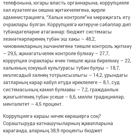
телефонына, югары власть органнарына, коррупцияле
хәл күзәтелгән оешма җитәкчелегенә, җирле
администрациягә, “Халык контроле”нә мөрәҗәгать итү
очраклары булган. Коррупциягә китерүче сәбәпләр дип
түбәндәгеләрне атаганнар: бюджет системасы
хезмәткәрләренең түбән эш хакы – 48,2,
чиновникларның эшчәнлегенә тиешле контроль җитмәү
– 29,5, җәмәгатьчелек контроле булмау – 27,7,
коррупция очраклары өчен тиешле җәза бирелмәү – 22,
халыкның хокукый культурасы түбән булуы – 18,7,
икътисадый хәлнең тотрыксызлыгы – 14,2, урындагы
затларның карар кабул итүдә иреклелеге – 8,1, суд
системасының камил булмавы – 7,2, гражданлык
җәмгыятенең түбән үсеше – 6,6, милли традицияләр,
менталитет – 4,5 процент.
Коррупциягә каршы ничек көрәшергә соң?
Сораштыруда катнашучыларның җавапларына
караганда, аларның 38,9 проценты бюджет