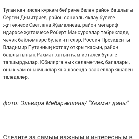
Туган көн иясен күркәм бәйрәме белән район башлыгы
Сергей Димитриев, район социаль яклау бүлеге
җитәкчесе Светлана Җамалиева, район мәгариф
идарәсе җитәкчесе Роберт Мансуровлар тәбрикләде,
чәчәк бәйләмнәре бүләк иттеләр, Россия Президенты
Владимир Путинның котлау открыткасын, район
башлыгының Рәхмәт хатын һәм истәлек бүләге
тапшырдылар. Юбилярга нык сәламәтлек, балалары,
онык һәм оныкчыклар янәшәсендә озак еллар яшәвен
теләделәр.
фото: Эльвира Мөбарәкшина/ "Хезмәт даны"
Следите за самым важным и интересным в