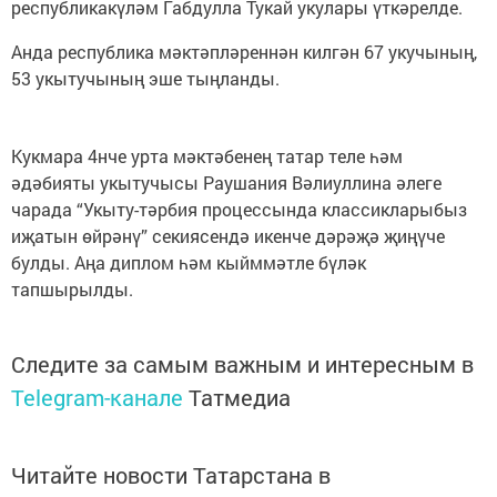
республикакүләм Габдулла Тукай укулары үткәрелде.
Анда республика мәктәпләреннән килгән 67 укучының,
53 укытучының эше тыңланды.
Кукмара 4нче урта мәктәбенең татар теле һәм
әдәбияты укытучысы Раушания Вәлиуллина әлеге
чарада “Укыту-тәрбия процессында классикларыбыз
иҗатын өйрәнү” секиясендә икенче дәрәҗә җиңүче
булды. Аңа диплом һәм кыйммәтле бүләк
тапшырылды.
Следите за самым важным и интересным в
Telegram-канале
Татмедиа
Читайте новости Татарстана в