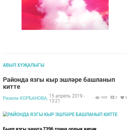
АВЫЛ ХУҖАЛЫГЫ
Районда язгы кыр эшләре башланып
китте
15 апрель 2019 -
Ризилә КОРБАНОВА,
1635
0
0
13:21
Быел язгы чәчүгә 7396 тонна орлык кирәк