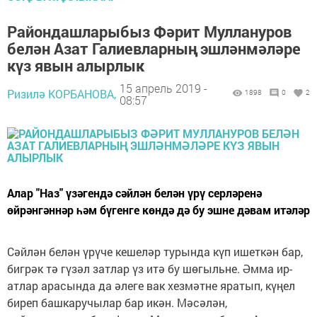
Райондашларыбыз Фәрит Муллануров
белән Азат Галиевларның эшләнмәләре
күз явын алырлык
15 апрель 2019 -
Ризилә КОРБАНОВА,
1898
0
2
08:57
Алар "Наз" үзәгендә сәйлән белән үрү серләренә
өйрәнгәннәр һәм бүгенге көндә дә бу эшне дәвам итәләр
Сәйлән белән үрүче кешеләр турында күп ишеткән бар,
бигрәк тә гүзәл затлар үз итә бу шөгыльне. Әмма ир-
атлар арасында да әлеге вак хезмәтне яратып, күңел
биреп башкаручылар бар икән. Мәсәлән,