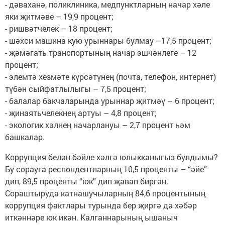
- дәваханә, поликлиника, медпунктларның начар хәле
яки җитмәве – 19,9 процент;
- ришвәтчелек – 18 процент;
- шәхси машина кую урыннары булмау –17,5 процент;
- җәмәгать транспортының начар эшчәнлеге – 12
процент;
- элемтә хезмәте күрсәтүнең (почта, телефон, интернет)
түбән сыйфатлылыгы – 7,5 процент;
- балалар бакчаларында урыннар җитмәү – 6 процент;
- җинаятьчелекнең артуы – 4,8 процент;
- экологик хәлнең начарлануы – 2,7 процент һәм
башкалар.
Коррупция белән бәйле хәлгә юлыкканыгыз булдымы?
Бу сорауга респондентларның 10,5 проценты – “әйе”
дип, 89,5 проценты “юк” дип җавап биргән.
Сораштыруда катнашучыларның 84,6 процентының
коррупция фактлары турында бер җиргә дә хәбәр
иткәннәре юк икән. Калганнарының ышаныч