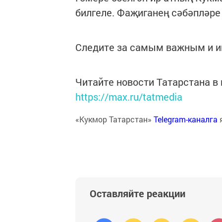
билгеле. Фаҗиганең сәбәпләре
Следите за самым важным и 
Читайте новости Татарстана 
https://max.ru/tatmedia
«Кукмор Татарстан»
Telegram-каналга
Оставляйте реакции