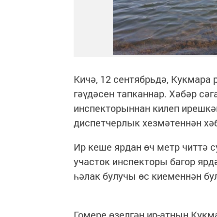
Кичә, 12 сентябрьдә, Кукмара
гәүдәсен тапканнар. Хәбәр сәг
инспекторыннан килеп ирешкән
диспетчерлык хезмәтеннән хәб
Ир кеше ярдан өч метр читтә 
участок инспекторы багор ярд
һәлак булучы өс киеменнән бу
Гомере өзелгән ир-атның Кукм