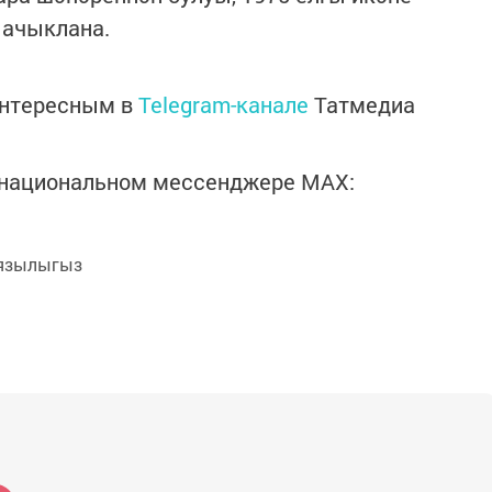
 ачыклана.
интересным в
Telegram-канале
Татмедиа
в национальном мессенджере MАХ:
язылыгыз