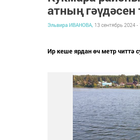
атның гәүдәсен
Эльвира ИВАНОВА,
13 сентябрь 2024 - 
Ир кеше ярдан өч метр читтә с