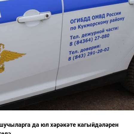
шучыларга да юл хәрәкәте кагыйдәләрен
елә.