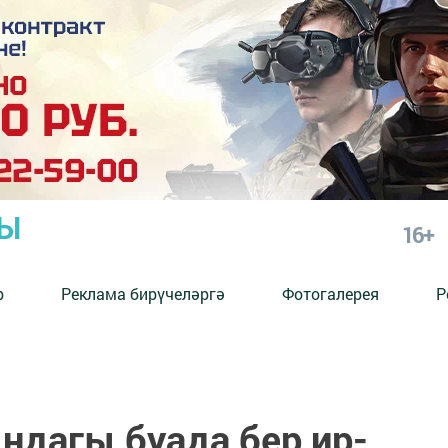
РЫ
16+
р
Реклама бирүчеләргә
Фотогалерея
Р
ндагы буада бер ир-