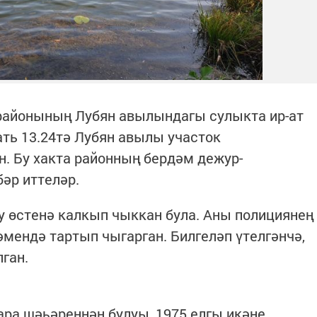
 районының Лубян авылындагы сулыкта ир-ат
ать 13.24тә Лубян авылы участок
. Бу хакта районның бердәм дежур-
әр иттеләр.
су өстенә калкып чыккан була. Аны полициянең
әмендә тартып чыгарган. Билгеләп үтелгәнчә,
лган.
ара шәһәреннән булуы, 1975 елгы икәне