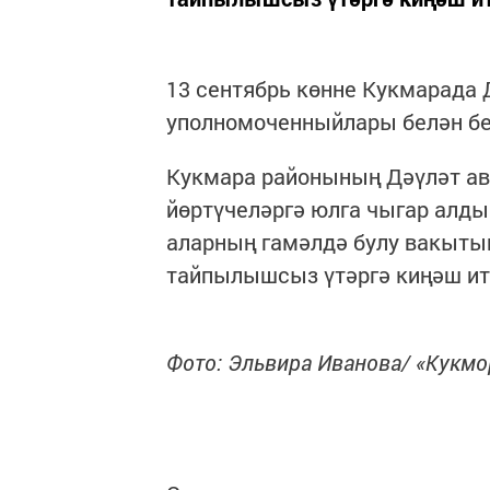
13 сентябрь көнне Кукмарада 
уполномоченныйлары белән бе
Кукмара районының Дәүләт ав
йөртүчеләргә юлга чыгар алд
аларның гамәлдә булу вакытын
тайпылышсыз үтәргә киңәш ит
Фото: Эльвира Иванова/ «Кукм