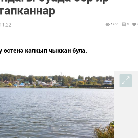
 тапканнар
11:22
1266
0
у өстенә калкып чыккан була.