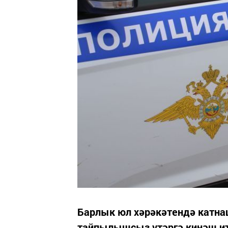
Барлык юл хәрәкәтендә катна
тайпылышсыз үтәргә киңәш ит