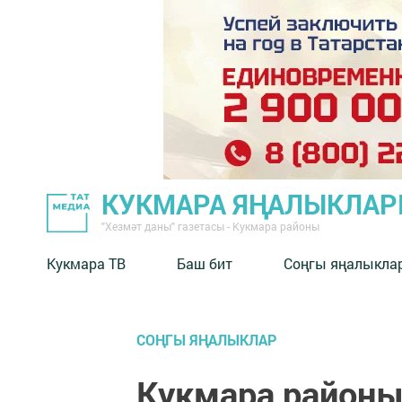
КУКМАРА ЯҢАЛЫКЛА
"Хезмәт даны" газетасы - Кукмара районы
Кукмара ТВ
Баш бит
Соңгы яңалыкла
СОҢГЫ ЯҢАЛЫКЛАР
Кукмара районы