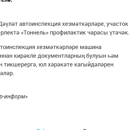
Дәүләт автоинспекция хезмәткәрләре, участок
рлектә «Тоннель» профилактик чарасы үтәчәк.
тоинспекция хезмәткәрләре машина
ыннан кирәкле документларның булуын һәм
 тикшерергә, юл хәрәкәте кагыйдәләрен
әләр.
ор-информ»