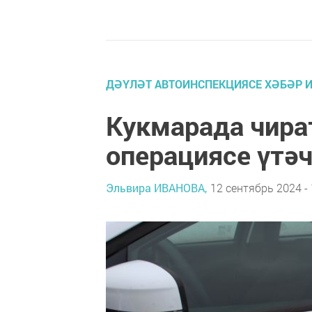
ДӘҮЛӘТ АВТОИНСПЕКЦИЯСЕ ХӘБӘР 
Кукмарада чира
операциясе үтә
Эльвира ИВАНОВА,
12 сентябрь 2024 - 