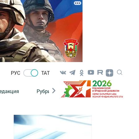
РУС
ТАТ
едакция
Рубрикалар