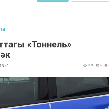
ИТӘ
ттагы «Тоннель»
чәк
15:41
1047
0