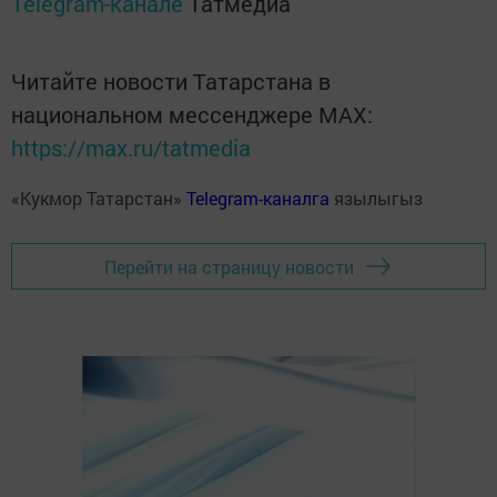
Telegram-канале
Татмедиа
Читайте новости Татарстана в
национальном мессенджере MАХ:
https://max.ru/tatmedia
«Кукмор Татарстан»
Telegram-каналга
язылыгыз
Перейти на страницу новости