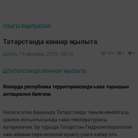
СОҢГЫ ЯҢАЛЫКЛАР
Татарстанда көннәр җылыта
admin,
14 декабрь 2019 - 09:10
1370
0
0
Ялларда республика территориясендә һава торышын
антициклон билгели.
Киләсе атна башында Татарстанда төньяк-көнбатыш
циклон йогынтысында һава температурасы
күтәреләчәк. Бу турыда Татарстан Гидрометеорология
һәм әйләнә-тирә мохитне күзәтү үзәге хәбәр итә.