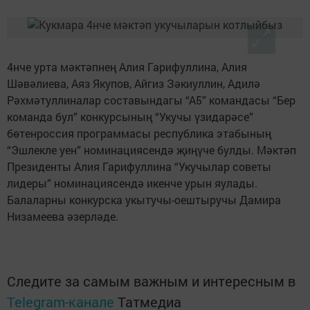
4нче урта мәктәпнең Алия Гарифуллина, Алия
Шәвәлиева, Аяз Якупов, Айгиз Зәкиуллин, Адилә
Рәхмәтуллиналар составындагы “А5” командасы “Бер
команда бул” конкурсының “Укучы үзидарәсе”
бөтенроссия программасы республика этабының
“Эшлекле уен” номинациясендә җиңүче булды. Мәктәп
Президенты Алия Гарифуллина “Укучылар советы
лидеры” номинациясендә икенче урын яулады.
Балаларны конкурска укытучы-оештыручы Дамира
Низамеева әзерләде.
Следите за самым важным и интересным в
Telegram-канале
Татмедиа