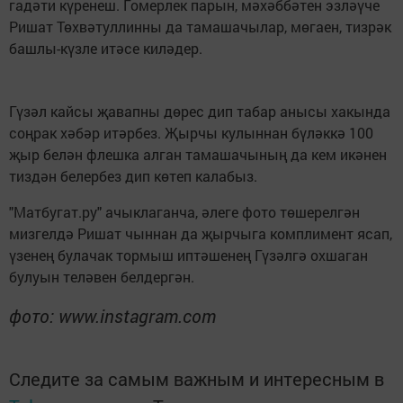
гадәти күренеш. Гомерлек парын, мәхәббәтен эзләүче
Ришат Төхвәтуллинны да тамашачылар, мөгаен, тизрәк
башлы-күзле итәсе киләдер.
Гүзәл кайсы җавапны дөрес дип табар анысы хакында
соңрак хәбәр итәрбез. Җырчы кулыннан бүләккә 100
җыр белән флешка алган тамашачының да кем икәнен
тиздән белербез дип көтеп калабыз.
"Матбугат.ру" ачыклаганча, әлеге фото төшерелгән
мизгелдә Ришат чыннан да җырчыга комплимент ясап,
үзенең булачак тормыш иптәшенең Гүзәлгә охшаган
булуын теләвен белдергән.
фото: www.instagram.com
Следите за самым важным и интересным в