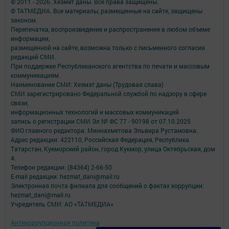
© 2011 - 2026. Хезмәт даны. Все права защищены.
© ТАТМЕДИА. Все материалы, размещенные на сайте, защищены
законом.
Перепечатка, воспроизведение и распространение в любом объеме
информации,
размещенной на сайте, возможна только с письменного согласия
редакций СМИ.
При поддержке Республиканского агентства по печати и массовым
коммуникациям.
Наименование СМИ: Хезмэт даны (Трудовая слава)
СМИ зарегистрировано Федеральной службой по надзору в сфере
связи,
информационных технологий и массовых коммуникаций
запись о регистрации СМИ Эл № ФС 77 - 90198 от 07.10.2025
ФИО главного редактора: Миннахметова Эльвира Рустамовна.
Адрес редакции: 422110, Российская Федерация, Республика
Татарстан, Кукморский район, город Кукмор, улица Октябрьская, дом
4.
Телефон редакции: (84364) 2-66-50
E-mail редакции: hezmat_dani@mail.ru
Электронная почта филиала для сообщений о фактах коррупции:
hezmat_dani@mail.ru
Учредитель СМИ: АО «ТАТМЕДИА»
Антикоррупционная политика