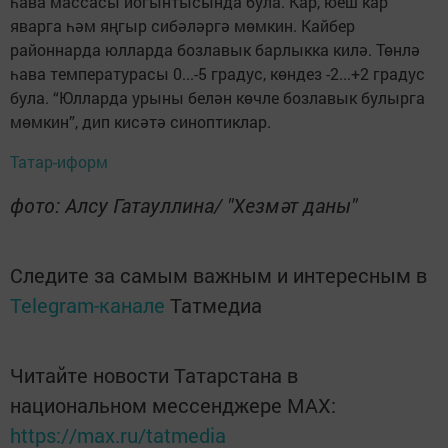
һава массасы йогынтысында була. Кар, юеш кар
яварга һәм яңгыр сибәләргә мөмкин. Кайбер
районнарда юлларда бозлавык барлыкка килә. Төнлә
һава температурасы 0...-5 градус, көндез -2...+2 градус
була. “Юлларда урыны белән көчле бозлавык булырга
мөмкин”, дип кисәтә синоптиклар.
Татар-иформ
фото: Алсу Гатауллина/ "Хезмәт даны"
Следите за самым важным и интересным в
Telegram-канале
Татмедиа
Читайте новости Татарстана в
национальном мессенджере MАХ:
https://max.ru/tatmedia