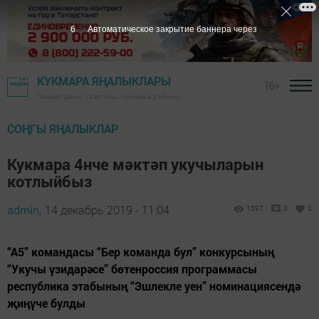
5
Автоматическое закрытие баннера через
КУКМАРА ЯҢАЛЫКЛАРЫ
16+
"Хезмәт даны" газетасы - Кукмара районы
СОҢГЫ ЯҢАЛЫКЛАР
Кукмара 4нче мәктәп укучыларын
котлыйбыз
admin,
14 декабрь 2019 - 11:04
1097
0
0
“А5” командасы “Бер команда бул” конкурсының
“Укучы үзидарәсе” бөтенроссия программасы
республика этабының “Эшлекле уен” номинациясендә
җиңүче булды