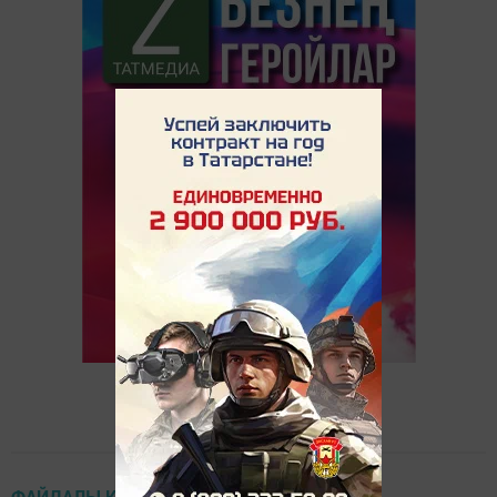
ФАЙДАЛЫ КИҢӘШЛӘР