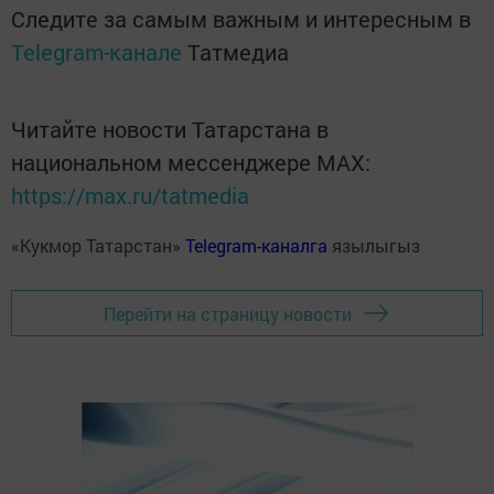
Следите за самым важным и интересным в
Telegram-канале
Татмедиа
Читайте новости Татарстана в
национальном мессенджере MАХ:
https://max.ru/tatmedia
«Кукмор Татарстан»
Telegram-каналга
язылыгыз
Перейти на страницу новости