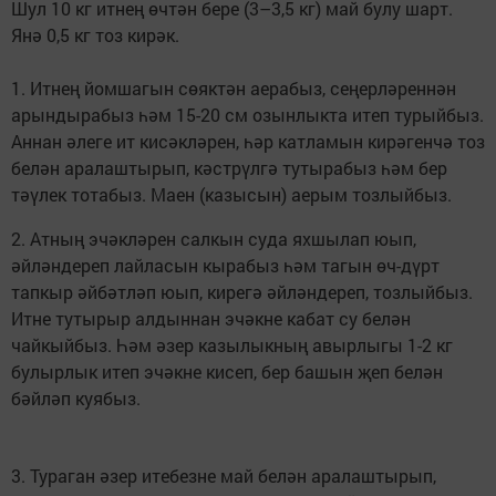
Шул 10 кг итнең өчтән бере (3–3,5 кг) май булу шарт.
Янә 0,5 кг тоз кирәк.
1. Итнең йомшагын сөяктән аерабыз, сеңерләреннән
арындырабыз һәм 15-20 см озынлыкта итеп турыйбыз.
Аннан әлеге ит кисәкләрен, һәр катламын кирәгенчә тоз
белән аралаштырып, кәстрүлгә тутырабыз һәм бер
тәүлек тотабыз. Маен (казысын) аерым тозлыйбыз.
2. Атның эчәкләрен салкын суда яхшылап юып,
әйләндереп лайласын кырабыз һәм тагын өч-дүрт
тапкыр әйбәтләп юып, кирегә әйләндереп, тозлыйбыз.
Итне тутырыр алдыннан эчәкне кабат су белән
чайкыйбыз. Һәм әзер казылыкның авырлыгы 1-2 кг
булырлык итеп эчәкне кисеп, бер башын җеп белән
бәйләп куябыз.
3. Тураган әзер итебезне май белән аралаштырып,