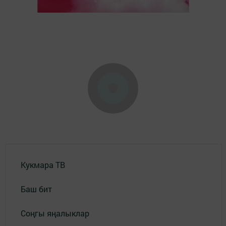
Кукмара ТВ
Баш бит
Соңгы яңалыклар