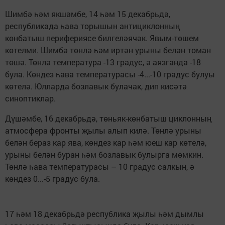
Шимбә һәм якшәмбе, 14 һәм 15 декабрьдә,
республикада һава торышын антициклонның
көнбатыш перифериясе билгеләячәк. Явым-төшем
көтелми. Шимбә төнлә һәм иртән урыны белән томан
төшә. Төнлә температура -13 градус, ә аязганда -18
була. Көндез һава температурасы -4...-10 градус булуы
көтелә. Юлларда бозлавык булачак, дип кисәтә
синоптиклар.
Дүшәмбе, 16 декабрьдә, төньяк-көнбатыш циклонның
атмосфера фронты җылы алып килә. Төнлә урыны
белән бераз кар ява, көндез кар һәм юеш кар көтелә,
урыны белән буран һәм бозлавык булырга мөмкин.
Төнлә һава температурасы – 10 градус салкын, ә
көндез 0...-5 градус була.
17 һәм 18 декабрьдә республика җылы һәм дымлы