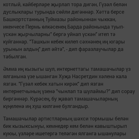
котлый, кайберләре җырлап тора дигән, Гүзәл белән
дуслыклары турында сөйли дигәннәр. Хәтта берсе
Башкортстанның Туймазы районыннан чыккан,
икенчесе Пермь өлкәсенең Барда районында туып-
үскән җырчыларны" бергә уйнап үскән" итеп тә
куйганнар. "Ташкын кебек килеп сәхнәнең иң югары
урынын алдың" дип әйтә", - дип фаразлаучылар да
табылган.
Әмма иң кызыгы шул, интернеттагы тамашачылар үз
ялганына үзе ышанган Хуҗа Насретдин хәленә кала
язган. "Гүзәл кебек хатын кирәк" дип язган
интернетчының үзенә "чынлап та шулаймы?" дип сорау
биргәннәр. Күрәсең, бу җавап тамашачыларның
күңеленә иң хуш килгәне булгандыр.
Тамашачылар артистларның шәхси тормышы белән
бик кызыксынуы, кемнедер кем белән кавыштырып
куюы, үзләре ишетергә теләгән ялганга ышанулары