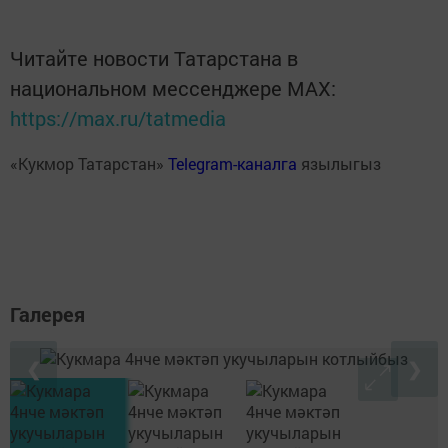
Читайте новости Татарстана в
национальном мессенджере MАХ:
https://max.ru/tatmedia
«Кукмор Татарстан»
Telegram-каналга
язылыгыз
Галерея
❮
❯