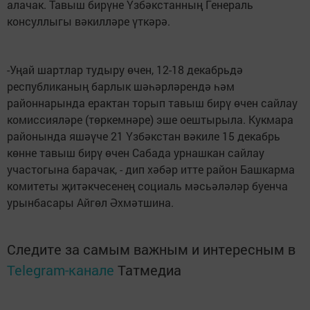
алачак. Тавыш бирүне Үзбәкстанның Генераль
консуллыгы вәкилләре үткәрә.
-Уңай шартлар тудыру өчен, 12-18 декабрьдә
республиканың барлык шәһәрләрендә һәм
районнарында ерактан торып тавыш бирү өчен сайлау
комиссияләре (төркемнәре) эше оештырыла. Кукмара
районында яшәүче 21 Үзбәкстан вәкиле 15 декабрь
көнне тавыш бирү өчен Сабада урнашкан сайлау
участогына барачак, - дип хәбәр итте район Башкарма
комитеты җитәкчесенең социаль мәсьәләләр буенча
урынбасары Айгөл Әхмәтшина.
Следите за самым важным и интересным в
Telegram-канале
Татмедиа