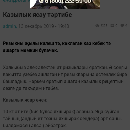
Казылык ясау тәртибе
admin,
13 декабрь 2019 - 19:48
3228
0
0
Ризыкны җылы килеш тә, каклаган каз кебек тә
ашарга мөмкин булачак.
Халкыбыз элек-электән ит ризыклары яраткан. Ә соңгы
вакытта үзебез эшләгән ит ризыкларына өстенлек бирә
башладык. Һәркем яратып ашаган казылык рецептын
сезгә дә тәкъдим итәбез.
Казылык ясар өчен:
10 кг ат ите (бия булса яхшырак) алабыз. Яңа суйган
тайның (андый ит тозны яхшырак сеңдерә) арт саны,
билдәмәсен алсаң әйбәтрәк.