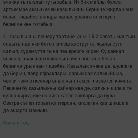
эчәккә тыгызлап тутырабыз. Ит бик майлы булса,
артык мае аксын өчен казылыкны берничә җирдән энә
белән тишәбез, аннары җиләс урынга элеп куеп
берничә көн тотабыз.
4. Казылыкны пешерү тәртибе: аны 1,5-2 сәгать мантый
савытында яки бөтен килеш кәстрүлгә, җылы суга
салып, сүрән утта гына пешерергә кирәк. Су кайнап
чыккач, эчәк шартламасын өчен аны энә белән
берничә урыннан тишәбез. Казылык эченә дә, шулпага
да борыч, лавр яфраклары, сарымсак салмыйбыз,
чөнки тәмләткечләр аның чын тәмен, ләззәтен киметә.
Пешкән бу казылыкны кайнар көе дә, салкын килеш тә
кулланырга, ике-өч айга хәтле сакларга да була.
Озаграк элеп торып киптерсәң, каклаган каз шикелле
дә ашарга мөмкин.
Кызыл таң