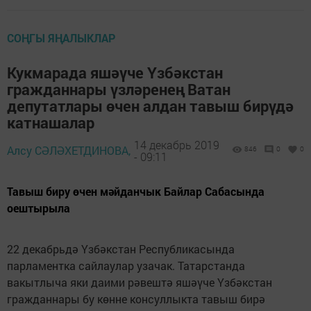
СОҢГЫ ЯҢАЛЫКЛАР
Кукмарада яшәүче Үзбәкстан
гражданнары үзләренең Ватан
депутатлары өчен алдан тавыш бирүдә
катнашалар
14 декабрь 2019
Алсу СӘЛӘХЕТДИНОВА,
846
0
0
- 09:11
Тавыш биру өчен мәйданчык Байлар Сабасында
оештырыла
22 декабрьдә Үзбәкстан Республикасында
парламентка сайлаулар узачак. Татарстанда
вакытлыча яки даими рәвештә яшәүче Үзбәкстан
гражданнары бу көнне консуллыкта тавыш бирә