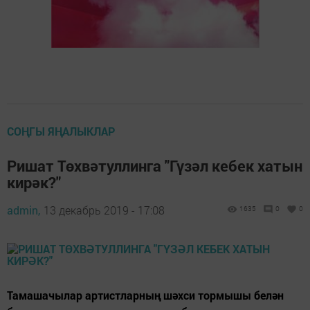
СОҢГЫ ЯҢАЛЫКЛАР
Ришат Төхвәтуллинга "Гүзәл кебек хатын
кирәк?"
admin,
13 декабрь 2019 - 17:08
1635
0
0
Тамашачылар артистларның шәхси тормышы белән