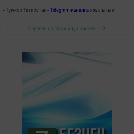
«Кукмор Татарстан»
Telegram-каналга
язылыгыз
Перейти на страницу новости