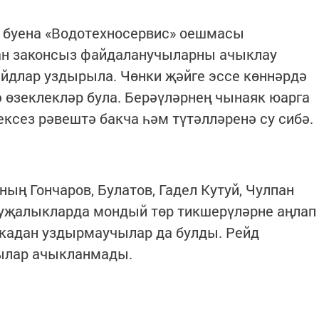
 буена «Водотехносервис» оешмасы
ан законсыз файдаланучыларны ачыклау
йдлар уздырыла. Чөнки җәйге эссе көннәрдә
ә өзеклекләр була. Берәүләрнең чынаяк юарга
ексез рәвештә бакча һәм түтәлләренә су сибә.
ың Гончаров, Булатов, Гадел Кутуй, Чулпан
хуҗалыкларда мондый төр тикшерүләрне аңлап
пкадан уздырмаучылар да булды. Рейд
ылар ачыкланмады.