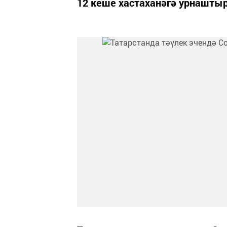
12 кеше хастаханәгә урнаштыр