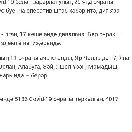
id-19 белән зарарлануның 29 яңа очрагы
ус буенча оператив штаб хәбәр итә, дип яза
ылган, 17 кеше өйдә дәвалана. Бер очрак –
- элемтә нәтиҗәсендә.
ың 11 очрагы ачыкланды, Яр Чаллыда - 7, Яңа
слан, Алабуга, Зәй, Яшел Үзән, Мамадыш,
нарында – берәр.
ендә 5186 Covid-19 очрагы теркәлгән, 4017