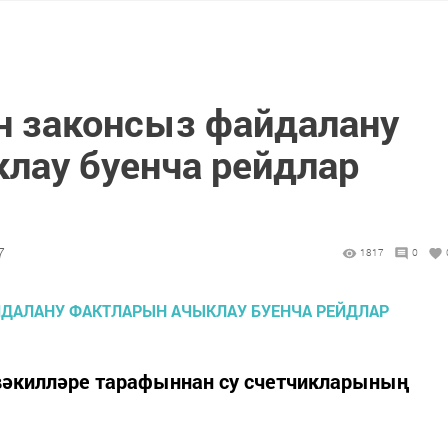
н законсыз файдалану
лау буенча рейдлар
7
1817
0
вәкилләре тарафыннан су счетчикларының