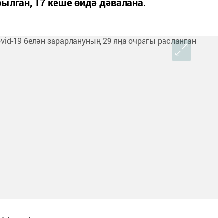
ылган, 17 кеше өйдә дәвалана.