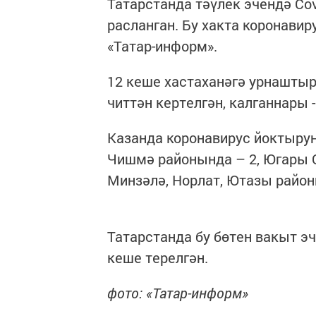
Татарстанда тәүлек эчендә Cov
расланган. Бу хакта коронавир
«Татар-информ».
12 кеше хастаханәгә урнаштыр
читтән кертелгән, калганнары 
Казанда коронавирус йоктырун
Чишмә районында – 2, Югары О
Минзәлә, Норлат, Ютазы район
Татарстанда бу бөтен вакыт эч
кеше терелгән.
фото: «Татар-информ»