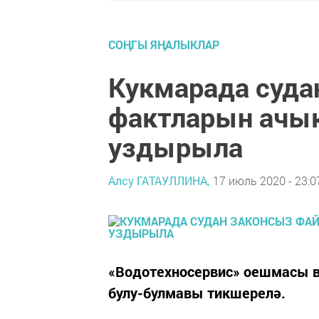
СОҢГЫ ЯҢАЛЫКЛАР
Кукмарада суда
фактларын ачык
уздырыла
Алсу ГАТАУЛЛИНА,
17 июль 2020 - 23:0
«Водотехносервис» оешмасы 
булу-булмавы тикшерелә.