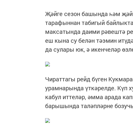
Җәйге сезон башында һәм җәй
тарафыннан табигый байлыкт
максатында даими рәвештә ре
еш кына су белән тәэмин итүд
да сулары юк, ә икенчеләр өзл
Чираттагы рейд бүген Кукмаран
урамнарында үткәрелде. Күп 
кабул иттеләр, әмма арада ка
барышында таләпләрне бозуч