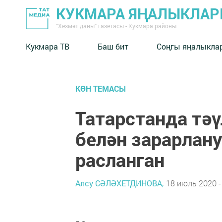
КУКМАРА ЯҢАЛЫКЛА
"Хезмәт даны" газетасы - Кукмара районы
Кукмара ТВ
Баш бит
Соңгы яңалыкла
КӨН ТЕМАСЫ
Татарстанда тәү
белән зарарлан
расланган
Алсу СӘЛӘХЕТДИНОВА,
18 июль 2020 -