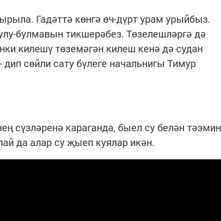
ырыла. Гадәттә көнгә өч-дүрт урам урыйбыз.
улу-булмавын тикшерәбез. Төзелешләргә дә
нки килешү төземәгән килеш кенә дә судан
 дип сөйли сату бүлеге начальнигы Тимур
ең сүзләренә караганда, быел су белән тәэмин
ай да алар су җыеп куялар икән.