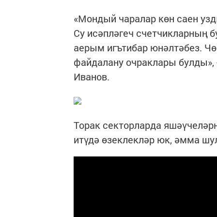
«Мондый чаралар көн саен узд
Су исәпләгеч счетчикларның б
аерым игътибар юнәлтәбез. Чө
файдалану очраклары булды», -
Иванов.
Торак секторларда яшәүчеләрн
итүдә өзеклекләр юк, әмма шул