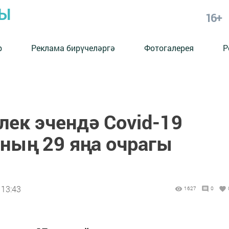
РЫ
16+
р
Реклама бирүчеләргә
Фотогалерея
Р
лек эчендә Covid-19
уның 29 яңа очрагы
 13:43
1627
0