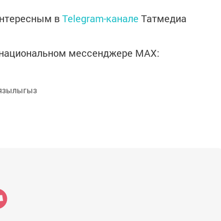
интересным в
Telegram-канале
Татмедиа
в национальном мессенджере MАХ:
язылыгыз