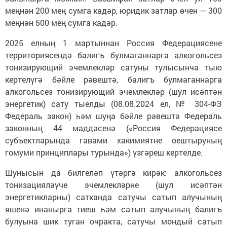
меңнән 200 мең сумга кадәр, юридик затлар өчен — 300
меңнән 500 мең сумга кадәр.
2025 елның 1 мартыннан Россия Федерациясене
территориясендә балигъ булмаганнарга алкогольсез
тонизирующий эчемлекләр сатуны тулысынча тыю
кертелүгә бәйле рәвештә, балигъ булмаганнарга
алкогольсез тонизирующий эчемлекләр (шул исәптән
энергетик) сату тыелды (08.08.2024 ел, № 304-ФЗ
Федераль закон) һәм шуңа бәйле рәвештә Федераль
законның 44 маддәсенә («Россия Федерациясе
субъектларында гавами хакимиятне оештыруның
гомуми принциплары турында») үзгәреш кертелде.
Шунысын да билгеләп үтәргә кирәк: алкогольсез
тонизацияләүче эчемлекләрне (шул исәптән
энергетикларны) сатканда сатучы сатып алучының
яшенә инанырга тиеш һәм сатып алучының балигъ
булуына шик туган очракта, сатучы мондый сатып