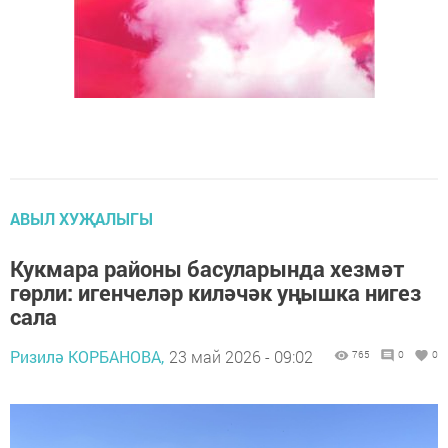
АВЫЛ ХУҖАЛЫГЫ
Кукмара районы басуларында хезмәт
гөрли: игенчеләр киләчәк уңышка нигез
сала
Ризилә КОРБАНОВА,
23 май 2026 - 09:02
765
0
0