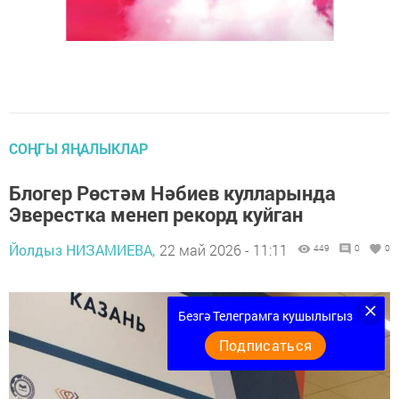
СОҢГЫ ЯҢАЛЫКЛАР
Блогер Рөстәм Нәбиев кулларында
Эверестка менеп рекорд куйган
Йолдыз НИЗАМИЕВА,
22 май 2026 - 11:11
449
0
0
Безгә Телеграмга кушылыгыз
Подписаться