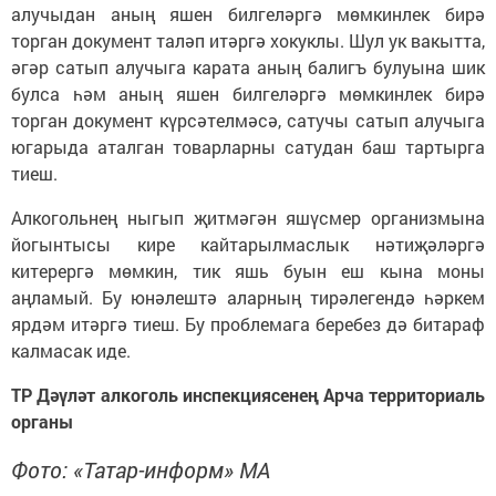
алучыдан аның яшен билгеләргә мөмкинлек бирә
торган документ таләп итәргә хокуклы. Шул ук вакытта,
әгәр сатып алучыга карата аның балигъ булуына шик
булса һәм аның яшен билгеләргә мөмкинлек бирә
торган документ күрсәтелмәсә, сатучы сатып алучыга
югарыда аталган товарларны сатудан баш тартырга
тиеш.
Алкогольнең ныгып җитмәгән яшүсмер организмына
йогынтысы кире кайтарылмаслык нәтиҗәләргә
китерергә мөмкин, тик яшь буын еш кына моны
аңламый. Бу юнәлештә аларның тирәлегендә һәркем
ярдәм итәргә тиеш. Бу проблемага беребез дә битараф
калмасак иде.
ТР Дәүләт алкоголь инспекциясенең Арча территориаль
органы
Фото: «Татар-информ» МА