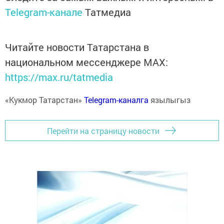
Telegram-канале
Татмедиа
Читайте новости Татарстана в
национальном мессенджере MАХ:
https://max.ru/tatmedia
«Кукмор Татарстан»
Telegram-каналга
язылыгыз
Перейти на страницу новости