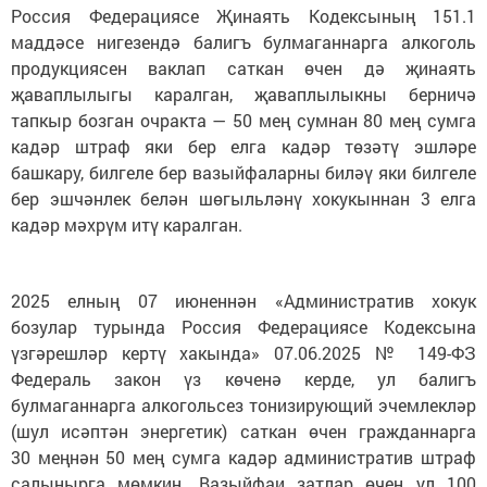
Россия Федерациясе Җинаять Кодексының 151.1
маддәсе нигезендә балигъ булмаганнарга алкоголь
продукциясен ваклап саткан өчен дә җинаять
җаваплылыгы каралган, җаваплылыкны берничә
тапкыр бозган очракта — 50 мең сумнан 80 мең сумга
кадәр штраф яки бер елга кадәр төзәтү эшләре
башкару, билгеле бер вазыйфаларны биләү яки билгеле
бер эшчәнлек белән шөгыльләнү хокукыннан 3 елга
кадәр мәхрүм итү каралган.
2025 елның 07 июненнән «Административ хокук
бозулар турында Россия Федерациясе Кодексына
үзгәрешләр кертү хакында» 07.06.2025 № 149-ФЗ
Федераль закон үз көченә керде, ул балигъ
булмаганнарга алкогольсез тонизирующий эчемлекләр
(шул исәптән энергетик) саткан өчен гражданнарга
30 меңнән 50 мең сумга кадәр административ штраф
салынырга мөмкин. Вазыйфаи затлар өчен ул 100