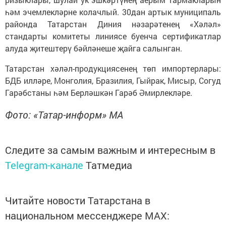
һәм эчемлекләрне колачлый. 30дан артык муниципаль
районда Татарстан Диния нәзарәтенең «Хәләл»
стандарты комитеты линиясе буенча сертификатлар
алуда җитештерү бәйләнеше җайга салынган.
Татарстан хәләл-продукциясенең төп импортерлары:
БДБ илләре, Монголия, Бразилия, Гыйрак, Мисыр, Согуд
Гарәбстаны һәм Берләшкән Гарәб Әмирлекләре.
Фото: «Татар-информ» МА
Следите за самым важным и интересным в
Telegram-канале
Татмедиа
Читайте новости Татарстана в
национальном мессенджере MАХ: