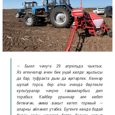
— Быел чәчүгә 29 апрельдә чыктык.
Яз игенчеләр өчен бик уңай килде: җылысы
да бар, туфракта дым да җитәрлек. Көннәр
шулай торса, бер атна эчендә бөртекле
культуралар чәчүне тәмамларбыз дип
торабыз. Кайбер урыннар әле кибеп
бетмәгән, әмма вакыт көтеп тормый —
аларны әйләнеп үтәбез. Бүгенге көндә бодай