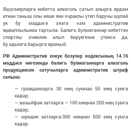
Яшүсмерләргә кибеттә алкоголь сатып алырга ярдәм
иткән таныш олы кеше яки очраклы үтеп баручы шулай
ук бу маддәгә эләгә һәм административ
җаваплылыкка тартыла. Балигъ булмаганнар кибеттән
спиртлы эчемлек алып бирүегезне үтенсә дә,
бу адымга барырга ярамый.
РФ Административ хокук бозулар кодексының 14.16
маддәсе нигезендә балигъ булмаганнарга алкоголь
продукциясен сатучыларга административ штраф
салына:
— гражданнарга 30 мең сумнан 50 мең сумга
кадәр;
— вазыйфаи затларга — 100 меңнән 200 мең сумга
кадәр;
— юридик затларга-300 меңнән 500 мең сумга
кадәр.