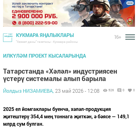
КУКМАРА ЯҢАЛЫКЛАРЫ
16+
"Хезмәт даны" газетасы - Кукмара районы
ИЛКҮЛӘМ ПРОЕКТ КЫСАЛАРЫНДА
Татарстанда «Хәләл» индустриясен
үстерү системалы алып барыла
Йолдыз НИЗАМИЕВА,
23 май 2026 - 12:08
526
0
0
2025 ел йомгаклары буенча, хәләл-продукция
җитештерү 354,4 мең тоннага җиткән, ә бәясе — 149,1
млрд сум булган.