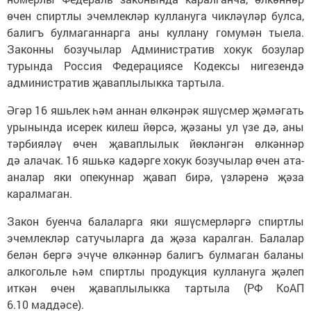
өчен спиртлы эчемлекләр куллануга чикләүләр булса,
балигъ булмаганнарга аны куллану гомумән тыела.
Законны бозучылар Административ хокук бозулар
турында Россия Федерациясе Кодексы нигезендә
административ җаваплылыкка тартыла.
Әгәр 16 яшьлек һәм аннан өлкәнрәк яшүсмер җәмәгать
урынында исерек килеш йөрсә, җәзаны ул үзе дә, аны
тәрбияләү өчен җаваплылык йөкләнгән өлкәннәр
дә алачак. 16 яшькә кадәрге хокук бозучылар өчен ата-
аналар яки опекуннар җавап бирә, үзләренә җәза
каралмаган.
Закон буенча балаларга яки яшүсмерләргә спиртлы
эчемлекләр сатучыларга да җәза каралган. Балалар
белән бергә эчүче өлкәннәр балигъ булмаган баланы
алкогольле һәм спиртлы продукция куллануга җәлеп
иткән өчен җаваплылыкка тартыла (РФ КоАП
6.10 маддәсе).