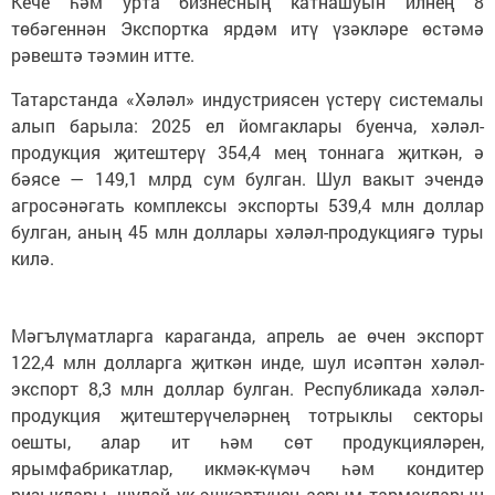
Кече һәм урта бизнесның катнашуын илнең 8
төбәгеннән Экспортка ярдәм итү үзәкләре өстәмә
рәвештә тәэмин итте.
Татарстанда «Хәләл» индустриясен үстерү системалы
алып барыла: 2025 ел йомгаклары буенча, хәләл-
продукция җитештерү 354,4 мең тоннага җиткән, ә
бәясе — 149,1 млрд сум булган. Шул вакыт эчендә
агросәнәгать комплексы экспорты 539,4 млн доллар
булган, аның 45 млн доллары хәләл-продукциягә туры
килә.
Мәгълүматларга караганда, апрель ае өчен экспорт
122,4 млн долларга җиткән инде, шул исәптән хәләл-
экспорт 8,3 млн доллар булган. Республикада хәләл-
продукция җитештерүчеләрнең тотрыклы секторы
оешты, алар ит һәм сөт продукцияләрен,
ярымфабрикатлар, икмәк-күмәч һәм кондитер
ризыклары, шулай ук эшкәртүнең аерым тармакларын