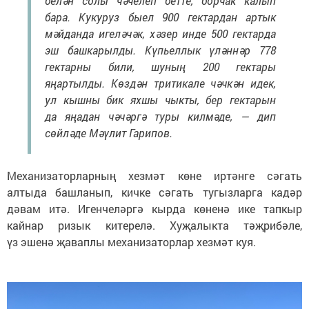
белән солы чәчелеп бетте, борчак калып
бара. Кукуруз быел 900 гектардан артык
мәйданда игеләчәк, хәзер инде 500 гектарда
эш башкарылды. Күпьеллык үләннәр 778
гектарны били, шуның 200 гектары
яңартылды. Көздән тритикале чәчкән идек,
ул кышны бик яхшы чыкты, бер гектарын
да яңадан чәчәргә туры килмәде, — дип
сөйләде Мәүлит Гарипов.
Механизаторларның хезмәт көне иртәнге сәгать
алтыда башланып, кичке сәгать тугызларга кадәр
дәвам итә. Игенчеләргә кырда көненә ике тапкыр
кайнар ризык китерелә. Хуҗалыкта тәҗрибәле,
үз эшенә җаваплы механизаторлар хезмәт куя.