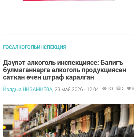
ГОСАЛКОГОЛЬИНСПЕКЦИЯ
Дәүләт алкоголь инспекциясе: Балигъ
булмаганнарга алкоголь продукциясен
саткан өчен штраф каралган
Йолдыз НИЗАМИЕВА,
23 май 2026 - 12:04
403
0
0