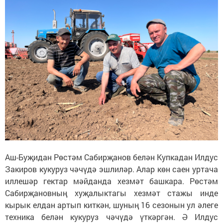
Аш-Буҗидан Рөстәм Сабирҗанов белән Купкадан Илдус
Закиров кукуруз чәчүдә эшлиләр. Алар көн саен уртача
иллешәр гектар мәйданда хезмәт башкара. Рөстәм
Сабирҗановның хуҗалыктагы хезмәт стажы инде
кырык елдан артып киткән, шуның 16 сезонын ул әлеге
техника белән кукуруз чәчүдә үткәргән. Ә Илдус