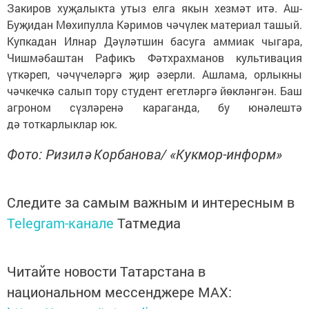
Закиров хуҗалыкта утыз елга якын хезмәт итә. Аш-
Буҗидан Мөхипулла Кәримов чәчүлек материал ташый.
Купкадан Илнар Дәүләтшин басуга аммиак чыгара,
Чишмәбаштан Рафикъ Фәтхрахманов культивация
үткәреп, чәчүчеләргә җир әзерли. Ашлама, орлыкны
чәчкечкә салып тору студент егетләргә йөкләнгән. Баш
агроном сүзләренә караганда, бу юнәлештә
дә тоткарлыклар юк.
Фото: Ризилә Корбанова/ «Кукмор-информ»
Следите за самым важным и интересным в
Telegram-канале
Татмедиа
Читайте новости Татарстана в
национальном мессенджере MАХ: