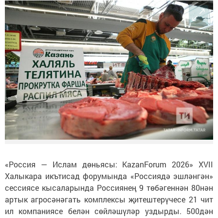
«Россия — Ислам дөньясы: KazanForum 2026» XVII
Халыкара икътисад форумында «Россиядә эшләнгән»
сессиясе кысаларында Россиянең 9 төбәгеннән 80нән
артык агросәнәгать комплексы җитештерүчесе 21 чит
ил компаниясе белән сөйләшүләр уздырды. 500дән