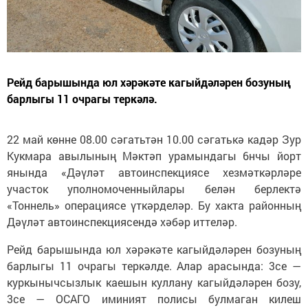
Рейд барышында юл хәрәкәте кагыйдәләрен бозуның
барлыгы 11 очрагы теркәлә.
22 май көнне 08.00 сәгатьтән 10.00 сәгатькә кадәр Зур
Кукмара авылының Мәктәп урамындагы 6нчы йорт
янында «Дәүләт автоинспекциясе хезмәткәрләре
участок уполномоченныйлары белән берлектә
«Тоннель» операциясе үткәрделәр. Бу хакта районның
Дәүләт автоинспекциясендә хәбәр иттеләр.
Рейд барышында юл хәрәкәте кагыйдәләрен бозуның
барлыгы 11 очрагы теркәлде. Алар арасында: 3се —
куркынычсызлык каешын куллану кагыйдәләрен бозу,
3се — ОСАГО иминият полисы булмаган килеш