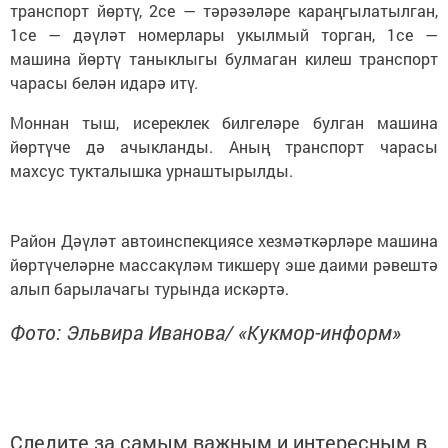
транспорт йөртү, 2се — тәрәзәләре караңгылатылган,
1се — дәүләт номерлары укылмый торган, 1се —
машина йөртү таныклыгы булмаган килеш транспорт
чарасы белән идарә итү.
Моннан тыш, исереклек билгеләре булган машина
йөртүче дә ачыкланды. Аның транспорт чарасы
махсус тукталышка урнаштырылды.
Район Дәүләт автоинспекциясе хезмәткәрләре машина
йөртүчеләрне массакүләм тикшерү эше даими рәвештә
алып барылачагы турында искәртә.
Фото: Эльвира Иванова/ «Кукмор-информ»
Следите за самым важным и интересным в