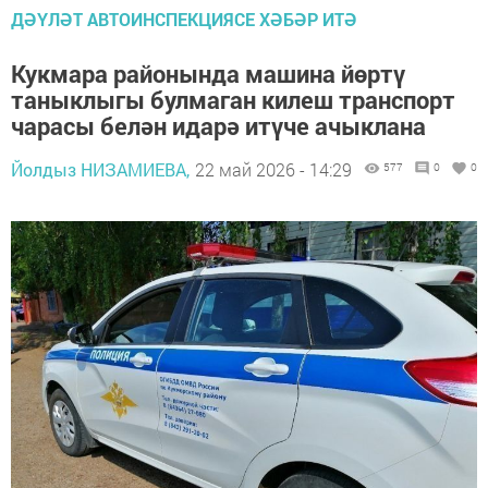
ДӘҮЛӘТ АВТОИНСПЕКЦИЯСЕ ХӘБӘР ИТӘ
Кукмара районында машина йөртү
таныклыгы булмаган килеш транспорт
чарасы белән идарә итүче ачыклана
Йолдыз НИЗАМИЕВА,
22 май 2026 - 14:29
577
0
0