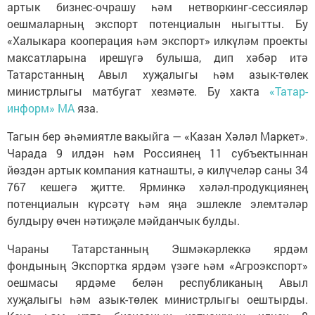
артык бизнес-очрашу һәм нетворкинг‑сессияләр
оешмаларның экспорт потенциалын ныгытты. Бу
«Халыкара кооперация һәм экспорт» илкүләм проекты
максатларына ирешүгә булыша, дип хәбәр итә
Татарстанның Авыл хуҗалыгы һәм азык-төлек
министрлыгы матбугат хезмәте. Бу хакта
«Татар-
информ» МА
яза.
Тагын бер әһәмиятле вакыйга — «Казан Хәләл Маркет».
Чарада 9 илдән һәм Россиянең 11 субъектыннан
йөздән артык компания катнашты, ә килүчеләр саны 34
767 кешегә җитте. Ярминкә хәләл-продукциянең
потенциалын күрсәтү һәм яңа эшлекле элемтәләр
булдыру өчен нәтиҗәле мәйданчык булды.
Чараны Татарстанның Эшмәкәрлеккә ярдәм
фондының Экспортка ярдәм үзәге һәм «Агроэкспорт»
оешмасы ярдәме белән республиканың Авыл
хуҗалыгы һәм азык-төлек министрлыгы оештырды.