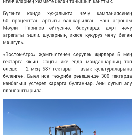
игенчеләрнең хезмәте белән танышып кайттык.
Бүгенге көндә хуҗалыкта чәчү кампаниясенең
60 проценттан артыгы башкарылган. Баш агроном
Мәүлит Гарипов әйтүенчә, басуларда дүрт чәчү
агрегаты эшли, шуларның икесе кукуруз чәчү белән
мәшгуль.
«Восток-Агро» җәмгыятенең сөрүлек җирләре 5 мең
гектарга якын. Соңгы ике елда мәйданнарның төп
өлеше — 2 мең 587 гектары — азык культураларына
бүленгән. Быел исә тәҗрибә рәвешендә 300 гектарда
көнбагыш үстереп карарга булганнар. Аны сугып алу
планлаштырыла.