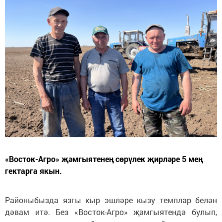
«Восток-Агро» җәмгыятенең сөрүлек җирләре 5 мең
гектарга якын.
Районыбызда язгы кыр эшләре кызу темплар белән
дәвам итә. Без «Восток-Агро» җәмгыятендә булып,