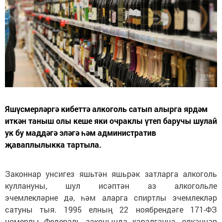
Яшүсмерләргә кибеттә алкоголь сатып алырга ярдәм
иткән таныш олы кеше яки очраклы үтеп баручы шулай
ук бу маддәгә эләгә һәм административ
җаваплылыкка тартыла.
Законнар унсигез яшьтән яшьрәк затларга алкоголь
куллануны, шул исәптән аз алкогольле
эчемлекләрне дә, һәм аларга спиртлы эчемлекләр
сатуны тыя. 1995 елның 22 ноябрендәге 171-ФЗ
номерлы Федераль законында каралганча, өлкәннәр