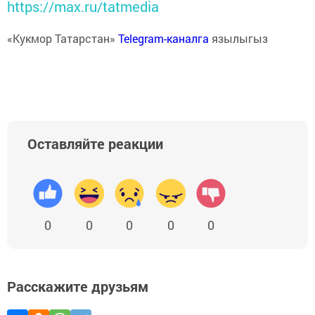
https://max.ru/tatmedia
«Кукмор Татарстан»
Telegram-каналга
язылыгыз
Оставляйте реакции
0
0
0
0
0
Расскажите друзьям