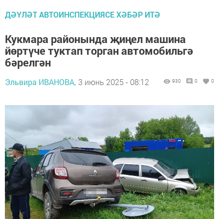
ДӘҮЛӘТ АВТОИНСПЕКЦИЯСЕ ХӘБӘР ИТӘ
Кукмара районында җиңел машина
йөртүче туктап торган автомобильгә
бәрелгән
Эльвира ИВАНОВА,
3 июнь 2025 - 08:12
930
0
0