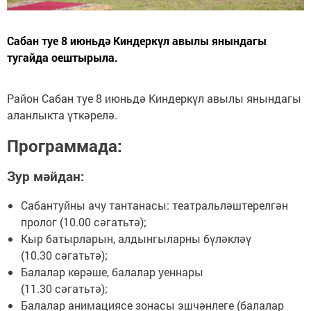
Сабан туе 8 июньдә Киндеркүл авылы янындагы
тугайда оештырыла.
Район Сабан туе 8 июньдә Киндеркүл авылы янындагы
аланлыкта үткәрелә.
Программада:
Зур мәйдан:
Сабантуйны ачу тантанасы: театральләштерелгән
пролог (10.00 сәгатьтә);
Кыр батырларын, алдынгыларны бүләкләү
(10.30 сәгатьтә);
Балалар көрәше, балалар уеннары
(11.30 сәгатьтә);
Балалар анимациясе зонасы эшчәнлеге (балалар