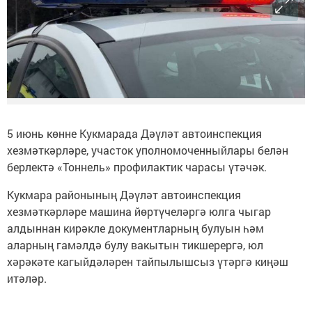
5 июнь көнне Кукмарада Дәүләт автоинспекция
хезмәткәрләре, участок уполномоченныйлары белән
берлектә «Тоннель» профилактик чарасы үтәчәк.
Кукмара районының Дәүләт автоинспекция
хезмәткәрләре машина йөртүчеләргә юлга чыгар
алдыннан кирәкле документларның булуын һәм
аларның гамәлдә булу вакытын тикшерергә, юл
хәрәкәте кагыйдәләрен тайпылышсыз үтәргә киңәш
итәләр.