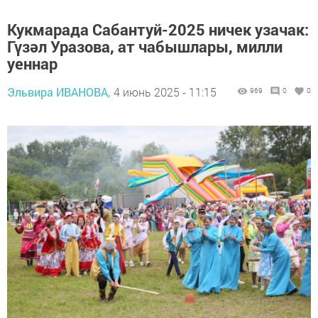
Кукмарада Сабантуй-2025 ничек узачак:
Гүзәл Уразова, ат чабышлары, милли
уеннар
Эльвира ИВАНОВА,
4 июнь 2025 - 11:15
969
0
0