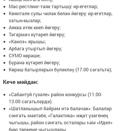
Мас-рестлинг-таяк тартышу: ир-егетләр;
Көянтәле сулы чиләк белән йөгерү: ир-егетләр,
хатын-кызлар;
Аякка итек киеп йөгерү;
Тәгәрмәч күтәреп йөгерү;
«Каноэ» ярышы;
Арбага утыртып йөгерү;
СУМО көрәше;
Бүрәнә күтәреп йөгерү;
Көрәш батырларын бүләкләү (17.00 сәгатьтә);
Кече мәйдан:
«Сабантуй гүзәле» район конкурсы (11.00-
13.00 сәгатьләрдә).
«Шатланышып бәйрәм итә балачак»: Балалар
сәнгать мәктәбе, «Галактика» иҗат үзәгенең
чыгышы, район сәнгать осталары һәм «Идел»
бию төркеме чыгышлары.