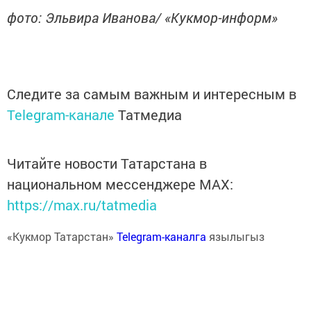
фото: Эльвира Иванова/ «Кукмор-информ»
Следите за самым важным и интересным в
Telegram-канале
Татмедиа
Читайте новости Татарстана в
национальном мессенджере MАХ:
https://max.ru/tatmedia
«Кукмор Татарстан»
Telegram-каналга
язылыгыз