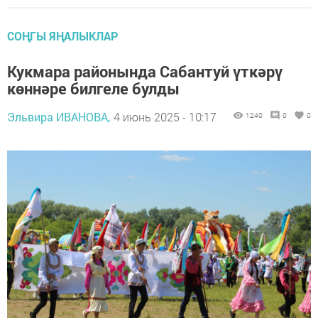
СОҢГЫ ЯҢАЛЫКЛАР
Кукмара районында Сабантуй үткәрү
көннәре билгеле булды
Эльвира ИВАНОВА,
4 июнь 2025 - 10:17
1240
0
0