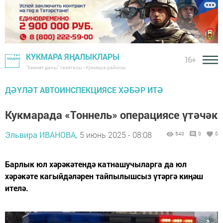
КУКМАРА ЯҢАЛЫКЛАРЫ
16+
"Хезмәт даны" газетасы - Кукмара районы
ДӘҮЛӘТ АВТОИНСПЕКЦИЯСЕ ХӘБӘР ИТӘ
Кукмарада «Тоннель» операциясе үтәчәк
Эльвира ИВАНОВА,
5 июнь 2025 - 08:08
540
0
0
Барлык юл хәрәкәтендә катнашучыларга да юл
хәрәкәте кагыйдәләрен тайпылышсыз үтәргә киңәш
ителә.