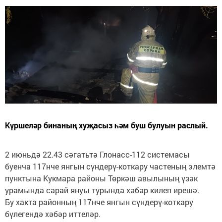
Күршеләр бинаның хуҗасыз һәм буш булуын раслый.
2 июньдә 22.43 сәгатьтә Глонасс-112 системасы
буенча 117нче янгын сүндерү-коткару частеның элемтә
пунктына Кукмара районы Төркәш авылының үзәк
урамында сарай януы турында хәбәр килеп ирешә.
Бу хакта районның 117нче янгын сүндерү-коткару
бүлегендә хәбәр иттеләр.