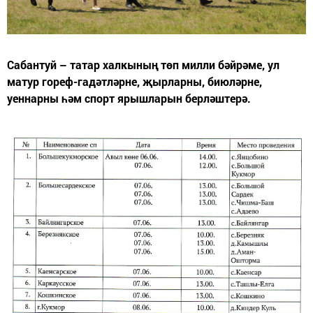
Сабантуй – татар халкының төп милли бәйрәме, ул
матур гореф-гадәтләрне, җырларны, биюләрне,
уеннарны һәм спорт ярышларын берләштерә.