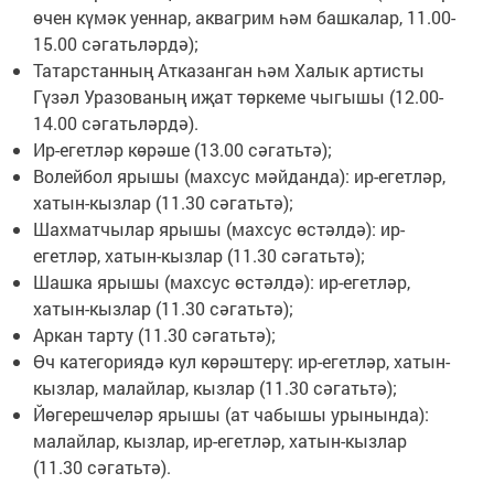
өчен күмәк уеннар, аквагрим һәм башкалар, 11.00-
15.00 сәгатьләрдә);
Татарстанның Атказанган һәм Халык артисты
Гүзәл Уразованың иҗат төркеме чыгышы (12.00-
14.00 сәгатьләрдә).
Ир-егетләр көрәше (13.00 сәгатьтә);
Волейбол ярышы (махсус мәйданда): ир-егетләр,
хатын-кызлар (11.30 сәгатьтә);
Шахматчылар ярышы (махсус өстәлдә): ир-
егетләр, хатын-кызлар (11.30 сәгатьтә);
Шашка ярышы (махсус өстәлдә): ир-егетләр,
хатын-кызлар (11.30 сәгатьтә);
Аркан тарту (11.30 сәгатьтә);
Өч категориядә кул көрәштерү: ир-егетләр, хатын-
кызлар, малайлар, кызлар (11.30 сәгатьтә);
Йөгерешчеләр ярышы (ат чабышы урынында):
малайлар, кызлар, ир-егетләр, хатын-кызлар
(11.30 сәгатьтә).