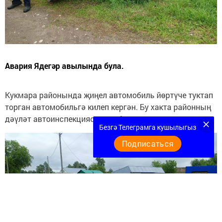
Авария Ядегәр авылында була.
Кукмара районында җиңел автомобиль йөртүче туктап
торган автомобильгә килеп кергән. Бу хакта районның
дәүләт автоинспекциясенә хәбәр иттеләр.
Безгә Телеграмга кушылыгыз
Подписаться