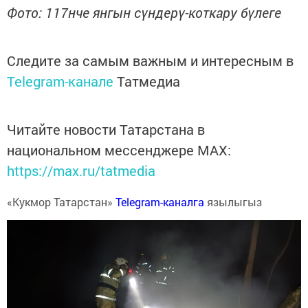
Фото: 117нче янгын сүндерү-коткару бүлеге
Следите за самым важным и интересным в
Telegram-канале
Татмедиа
Читайте новости Татарстана в
национальном мессенджере MАХ:
https://max.ru/tatmedia
«Кукмор Татарстан»
Telegram-каналга
язылыгыз