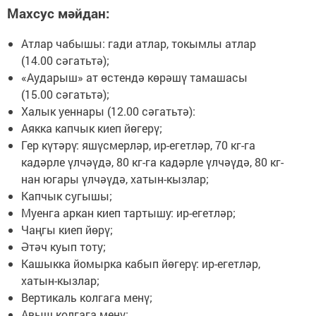
Махсус мәйдан:
Атлар чабышы: гади атлар, токымлы атлар
(14.00 сәгатьтә);
«Аударыш» ат өстендә көрәшү тамашасы
(15.00 сәгатьтә);
Халык уеннары (12.00 сәгатьтә):
Аякка капчык киеп йөгерү;
Гер күтәрү: яшүсмерләр, ир-егетләр, 70 кг-га
кадәрле үлчәүдә, 80 кг-га кадәрле үлчәүдә, 80 кг-
нан югары үлчәүдә, хатын-кызлар;
Капчык сугышы;
Муенга аркан киеп тартышу: ир-егетләр;
Чаңгы киеп йөрү;
Әтәч куып тоту;
Кашыкка йомырка кабып йөгерү: ир-егетләр,
хатын-кызлар;
Вертикаль колгага менү;
Авыш колгага менү;