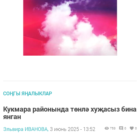
СОҢГЫ ЯҢАЛЫКЛАР
Кукмара районында төнлә хуҗасыз бина
янган
Эльвира ИВАНОВА,
3 июнь 2025 - 13:52
753
0
0