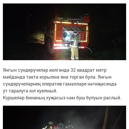
Янгын сүндерүчеләр килгәндә 32 квадрат метр
мәйданда такта корылма яна торган була. Янгын
сүндерүчеләрнең оператив гамәлләре нәтиҗәсендә
ут таралуга юл куелмый.
Күршеләр бинаның хуҗасыз һәм буш булуын раслый.