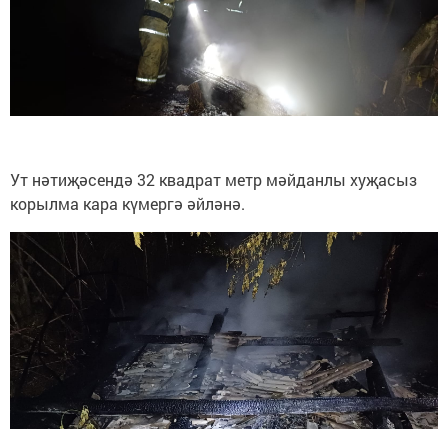
Ут нәтиҗәсендә 32 квадрат метр мәйданлы хуҗасыз
корылма кара күмергә әйләнә.