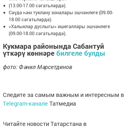
(13.00-17.00 сәгатьләрдә).
Сәүдә һәм туклану зоналары эшчәнлеге (09.00-
18.00 сәгатьләрдә).
«Халыклар дуслыгы» ишегаллары эшчәнлеге
(09.00-18.00 сәгатьләрдә).
Кукмара районында Сабантуй
үткәрү көннәре
билгеле булды
фото: Фәнил Мәрсетдинов
Следите за самым важным и интересным в
Telegram-канале
Татмедиа
Читайте новости Татарстана в