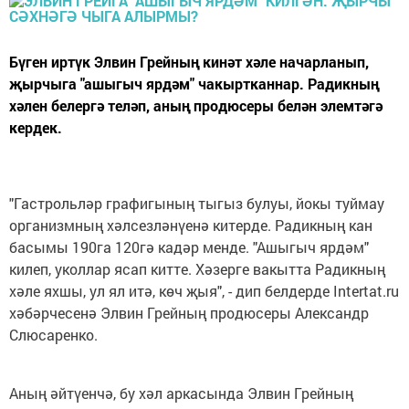
Бүген иртүк Элвин Грейның кинәт хәле начарланып,
җырчыга "ашыгыч ярдәм" чакыртканнар. Радикның
хәлен белергә теләп, аның продюсеры белән элемтәгә
кердек.
"Гастрольләр графигының тыгыз булуы, йокы туймау
организмның хәлсезләнүенә китерде. Радикның кан
басымы 190га 120гә кадәр менде. "Ашыгыч ярдәм"
килеп, уколлар ясап китте. Хәзерге вакытта Радикның
хәле яхшы, ул ял итә, көч җыя", - дип белдерде Intertat.ru
хәбәрчесенә Элвин Грейның продюсеры Александр
Слюсаренко.
Аның әйтүенчә, бу хәл аркасында Элвин Грейның