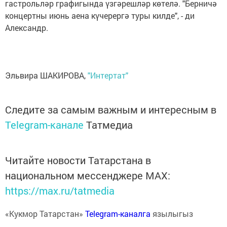
гастрольләр графигында үзгәрешләр көтелә. "Берничә
концертны июнь аена күчерергә туры килде", - ди
Александр.
Эльвира ШАКИРОВА,
"Интертат"
Следите за самым важным и интересным в
Telegram-канале
Татмедиа
Читайте новости Татарстана в
национальном мессенджере MАХ:
https://max.ru/tatmedia
«Кукмор Татарстан»
Telegram-каналга
язылыгыз