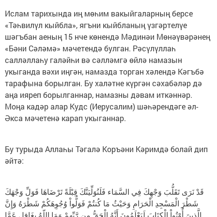
Ислам тарихында иң мөһим вакыйгаларның берсе
«Тәһвилүл кыйбла», ягъни кыйбланың үзгәртелүе
шәгъбан аеның 15 нче көнендә Мәдинәи Мөнәүвәрәнең
«Бәни Сәләмә» мәчетендә булган. Рәсүлүллаһ
салләллаһу галәйһи вә сәлләмгә өйлә намазын
укыганда вәхи иңгән, намазда торган хәлендә Кәгъбә
тарафына борылган. Бу халәтне күргән сәхабәләр дә
аңа ияреп борылганнар, намазны дәвам иткәннәр.
Моңа кадәр алар Кудс (Иерусалим) шәһәрендәге әл-
Әкса мәчетенә карап укыганнар.
Бу турыда Аллаһы Тәгалә Коръәни Кәримдә болай дип
әйтә:
قَدْ نَرَى تَقَلُّبَ وَجْهِكَ فِي السَّمَاء فَلَنُوَلِّيَنَّكَ قِبْلَةً تَرْضَاهَا فَوَلِّ وَجْهَكَ
شَطْرَ الْمَسْجِدِ الْحَرَامِ وَحَيْثُ مَا كُنتُمْ فَوَلُّواْ وُجُوِهَكُمْ شَطْرَهُ وَإِنَّ
الَّذِينَ أُوْتُواْ الْكِتَابَ لَيَعْلَمُونَ أَنَّهُ الْحَقُّ مِن رَّبِّهِمْ وَمَا اللّهُ بِغَافِلٍ عَمَّا