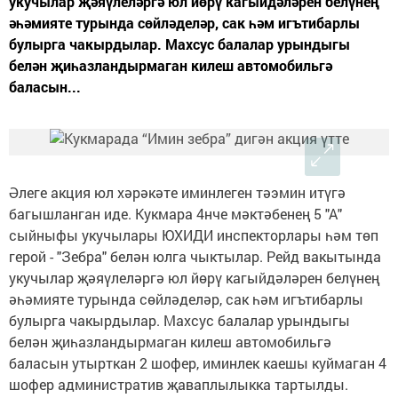
укучылар җәяүлеләргә юл йөрү кагыйдәләрен белүнең
әһәмияте турында сөйләделәр, сак һәм игътибарлы
булырга чакырдылар. Махсус балалар урындыгы
белән җиһазландырмаган килеш автомобильгә
баласын...
Әлеге акция юл хәрәкәте иминлеген тәэмин итүгә
багышланган иде. Кукмара 4нче мәктәбенең 5 "А"
сыйныфы укучылары ЮХИДИ инспекторлары һәм төп
герой - "Зебра" белән юлга чыктылар. Рейд вакытында
укучылар җәяүлеләргә юл йөрү кагыйдәләрен белүнең
әһәмияте турында сөйләделәр, сак һәм игътибарлы
булырга чакырдылар. Махсус балалар урындыгы
белән җиһазландырмаган килеш автомобильгә
баласын утырткан 2 шофер, иминлек каешы куймаган 4
шофер административ җаваплылыкка тартылды.