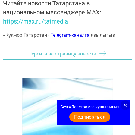
Читайте новости Татарстана в
национальном мессенджере MАХ:
https://max.ru/tatmedia
«Кукмор Татарстан»
Telegram-каналга
язылыгыз
Перейти на страницу новости
Безгә Телеграмга кушылыгыз
Подписаться