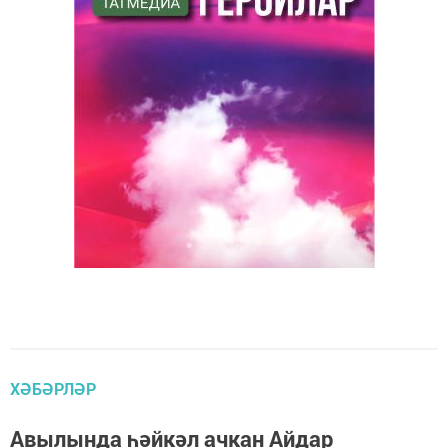
ХӘБӘРЛӘР
Авылында һәйкәл ачкан Айдар