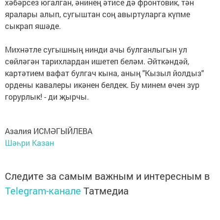
хәбәрсез югалган, әнинең әтисе дә фронтовик, тән
яралары алып, сугыштан соң авыртуларга күпме
сыкрап яшәде.
Михнәтле сугышның нинди ачы булганлыгын ул
сөйләгән тарихлардан ишетеп беләм. Әйткәндәй,
картәтием вафат булгач кына, аның "Кызыл йолдыз"
ордены кавалеры икәнен белдек. Бу минем өчен зур
горурлык! - ди җырчы.
Азалия ИСМӘГЫЙЛЕВА
Шәһри Казан
Следите за самым важным и интересным в
Telegram-канале
Татмедиа