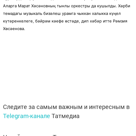
Аларга Марат Хәсәновның тынлы оркестры да кушылды. Хәрби
темадагы музыкаль бизәлеш урамга чыккан халыкка күңел
күтәренкелеге, бәйрәм кәефе өстәде, дип хәбәр итте Рәмзия
Хөсәенова.
Следите за самым важным и интересным в
Telegram-канале
Татмедиа