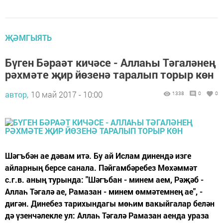
ҖӘМГЫЯТЬ
Бүген Бәраәт кичәсе - Аллаһы Тәгаләнең
рәхмәте җир йөзенә таралып торыр көн
автор,
10 май 2017 - 10:00
1338
0
0
Шәгъбән ае дәвам итә. Бу ай Ислам динендә изге
айларның берсе санала. Пәйгамбәребез Мөхәммәт
с.г.в. аның турында: "Шәгъбан - минем аем, Рәҗәб -
Аллаһ Тәгалә ае, Рамазан - минем өммәтемнең ае", -
дигән. Динебез тарихындагы мөһим вакыйгалар белән
дә үзенчәлекле ул: Аллаһ Тәгалә Рамазан аенда ураза