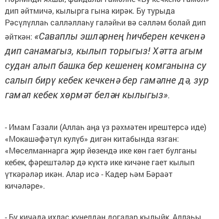
дип әйтмичә, кылырга гына кирәк. Бу турыда
Рәсүлүллаһ салләллаһу галәйһи вә сәлләм болай дип
«Саваплы эшләрнең һичберен кечкенә
әйткән:
дип санамагыз, кылып торыгыз! Хәтта агым
судан алып башка бер кешенең комганына су
салып бирү кебек кечкенә бер гамәлне дә, зур
гамәл кебек хөрмәт белән кылыгыз»
.
- Имам Газали (Аллаһ аңа үз рәхмәтен ирештерсә иде)
«Мокашәфәтүл кулүб» дигән китабында язган:
«Мөселманнарга җир йөзендә ике көн гает булганы
кебек, фәрештәләр дә күктә ике кичәне гает кылып
үткәрәләр икән. Алар исә - Кадер һәм Бәраәт
кичәләре».
- Бу кичәдә ихлас күңелдән догалар кылыйк, Аллаһы