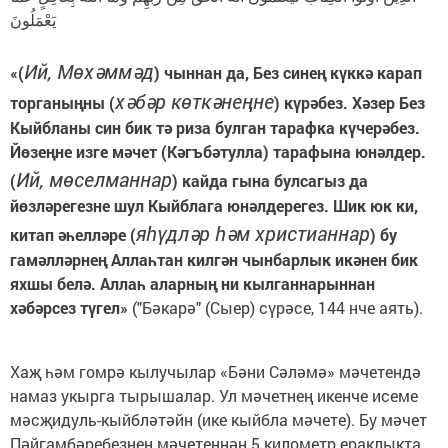
يَعْمَلُونَ
Ий, Мөхәммәд
«(
) чыннан да, Без синең күккә карап
хәбәр көткәнеңне
торганыңны (
) күрәбез. Хәзер Без
Кыйбланы син бик тә риза булган тарафка күчерәбез.
Йөзеңне изге мәчет (Кәгъбәтулла) тарафына юнәлдер.
Ий, мөселманнар
(
) кайда гына булсагыз да
йөзләрегезне шул Кыйблага юнәлдерегез. Шик юк ки,
яһүдләр һәм христианнар
китап әһелләре (
) бу
гамәлләрнең Аллаһтан килгән чынбарлык икәнен бик
яхшы белә. Аллаһ аларның ни кылганнарыннан
хәбәрсез түгел»
("Бәкарә" (Сыер) сүрәсе, 144 нче аять).
Хаҗ һәм гомрә кылучылар «Бәни Сәләмә» мәчетендә
намаз укырга тырышалар. Ул мәчетнең икенче исеме
мәсҗидуль-кыйбләтәйн (ике кыйбла мәчете). Бу мәчет
Пәйгамбәребезнең мәчетеннән 5 километр ераклыкта