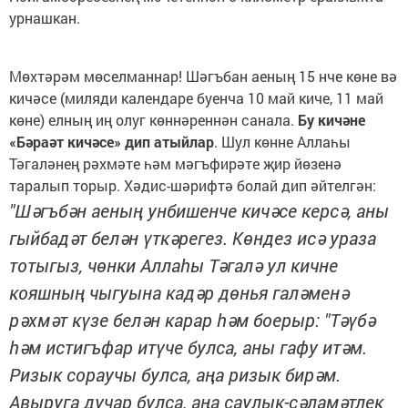
урнашкан.
Мөхтәрәм мөселманнар! Шәгъбан аеның 15 нче көне вә
кичәсе (миляди календаре буенча 10 май киче, 11 май
көне) елның иң олуг көннәреннән санала.
Бу кичәне
«Бәраәт кичәсе» дип атыйлар
. Шул көнне Аллаһы
Тәгаләнең рәхмәте һәм мәгъфирәте җир йөзенә
таралып торыр. Хәдис-шәрифтә болай дип әйтелгән:
"Шәгъбән аеның унбишенче кичәсе керсә, аны
гыйбадәт белән үткәрегез. Көндез исә ураза
тотыгыз, чөнки Аллаһы Тәгалә ул кичне
кояшның чыгуына кадәр дөнья галәменә
рәхмәт күзе белән карар һәм боерыр: "Тәүбә
һәм истигъфар итүче булса, аны гафу итәм.
Ризык сораучы булса, аңа ризык бирәм.
Авыруга дучар булса, аңа саулык-сәламәтлек