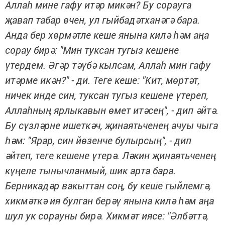
Аллаһ мине гафу итәр микән? Бу сорауга
җавап табар өчен, ул гыйбадәтханәгә бара.
Анда бер хөрмәтле кеше янына килә һәм аңа
сорау бирә: "Мин туксан тугыз кешене
үтердем. Әгәр тәүбә кылсам, Аллаһ мин гафу
итәрме икән?" - ди. Теге кеше: "Кит, мөртәт,
ничек инде син, туксан тугыз кешене үтереп,
Аллаһның ярлыкавын өмет итәсең", - дип әйтә.
Бу сүзләрне ишеткәч, җинаятьченең ачуы чыга
һәм: "Ярар, син йөзенче булырсың", - дип
әйтеп, теге кешене үтерә. Ләкин җинаятьченең
күңеле тынычланмый, шик арта бара.
Берникадәр вакыттан соң, бу кеше гыйлемгә,
хикмәткә ия булган берәү янына килә һәм аңа
шул ук сорауны бирә. Хикмәт иясе: "Әлбәттә,