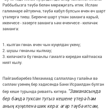
Раббыбызга тәүбә белән мөрәҗәгать итик. Ислам
галимнәре әйтүенчә, тәүбә кабул булсын өчен өч шарт
үтәлергә тиеш. Беренче шарт үткән заманга карый,
икенчесе - хәзерге заманга һәм өченчесе - киләчәк
заманга:
1. кылган гөнаһ өчен чын күңелдән үкенү;
2. шушы гөнаһны кылмау;
3. киләчәктә бу гөнаһлы гамәлгә киредән кайтмаска
ният кылу.
Пәйгамбәребез Мөхәммәд салләллаһу галәйһи вә
сәлләм үзенең бер хәдисендә Бәни Исраилдән булган
"Заманасында
бер кеше турында риваять китерә.
бер бәндә туксан тугыз кешене үтерә һәм
аның күңеленә шик керә: әгәр тәүбә итсәм,