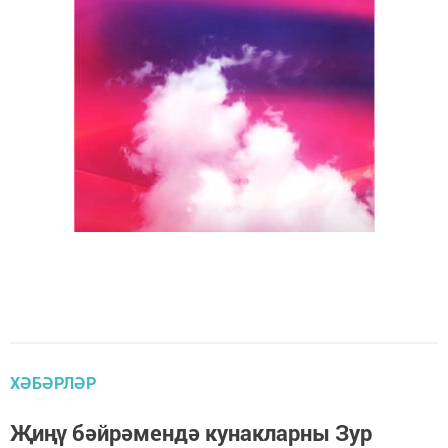
ХӘБӘРЛӘР
Җиңү бәйрәмендә кунакларны Зур