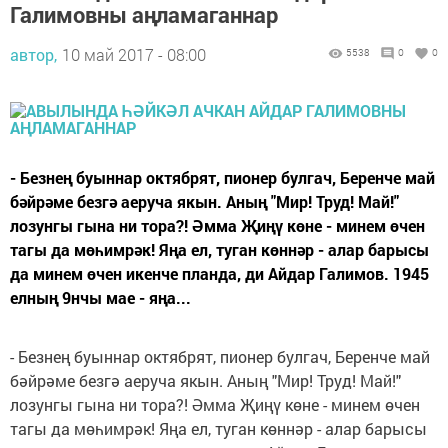
Галимовны аңламаганнар
автор,
10 май 2017 - 08:00
5538
0
0
- Безнең буыннар октябрят, пионер булгач, Беренче май
бәйрәме безгә аеруча якын. Аның "Мир! Труд! Май!"
лозунгы гына ни тора?! Әмма Җиңү көне - минем өчен
тагы да мөһимрәк! Яңа ел, туган көннәр - алар барысы
да минем өчен икенче планда, ди Айдар Галимов. 1945
елның 9нчы мае - яңа...
- Безнең буыннар октябрят, пионер булгач, Беренче май
бәйрәме безгә аеруча якын. Аның "Мир! Труд! Май!"
лозунгы гына ни тора?! Әмма Җиңү көне - минем өчен
тагы да мөһимрәк! Яңа ел, туган көннәр - алар барысы