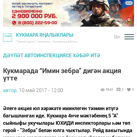
КУКМАРА ЯҢАЛЫКЛАРЫ
16+
"Хезмәт даны" газетасы - Кукмара районы
ДӘҮЛӘТ АВТОИНСПЕКЦИЯСЕ ХӘБӘР ИТӘ
Кукмарада “Имин зебра” дигән акция
үтте
автор,
10 май 2017 - 12:00
5640
0
0
Әлеге акция юл хәрәкәте иминлеген тәэмин итүгә
багышланган иде. Кукмара 4нче мәктәбенең 5 "А"
сыйныфы укучылары ЮХИДИ инспекторлары һәм төп
герой - "Зебра" белән юлга чыктылар. Рейд вакытында