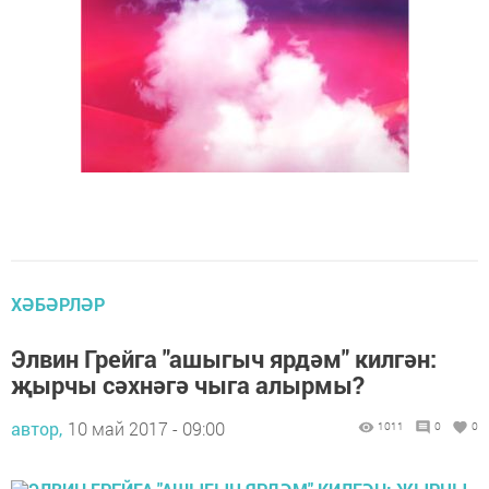
ХӘБӘРЛӘР
Элвин Грейга "ашыгыч ярдәм" килгән:
җырчы сәхнәгә чыга алырмы?
автор,
10 май 2017 - 09:00
1011
0
0