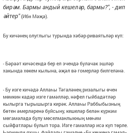
бирәм. Бармы андый кешеләр, бармы?", - дип
әйтер"
(Ибн Мәҗә).
Бу кичәнең олуглыгы турында хәбәр-риваятьләр күп:
- Бәраәт кичәсендә бер ел эчендә булачак эшләр
хакында хөкем кылына, әҗәл вә гомерләр билгеләнә.
- Бу изге кичәдә Аллаһы Тәгаләнең ризалыгы өчен
мөмкин кадәр изге гамәлләр, нәфел гыйбадәтләр
кылырга тырышырга кирәк. Аллаһы Раббыбызның
бөтен әмерләренә буйсыну, кешеләр белән күркәм
мөгамәләдә булу мөселманлыкның мөһим
сыйфатлары булып тора. Изге гамәлләр исә күп төрле.
Һәрнинди яхшы, файдалы гамәлне «Бу кечкенә гамәл»