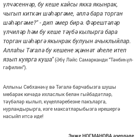
үлчәсеннәр, бу кеше кайсы якка якынрак,
чыгып киткән шәһәргәме, әллә бара торган
шәһәргәме?" - дип әмер бирә. Фәрештәләр
үлчиләр һәм бу кеше тәүбә кылырга бара
торган шәһәргә якынрак булуын ачыклыйлар.
Аллаһы Тәгалә бу кешене җәннәт әһеле итеп
язып куярга куша"
(Әбү Ләйс Самарканди "Тәнбиһүл-
гафилин").
Аллыһы Сөбханәһү вә Тәгалә барчабызга шушы
мөбарәк кичәдә ихласлык белән гыйбадәтләр,
тәүбәләр кылып, күңелләребезне пакъларга,
нурландырырга, изге максатларыбызга ирешергә
насыйп итсә иде!
Энҗе НОГМАНОВА әзерләде