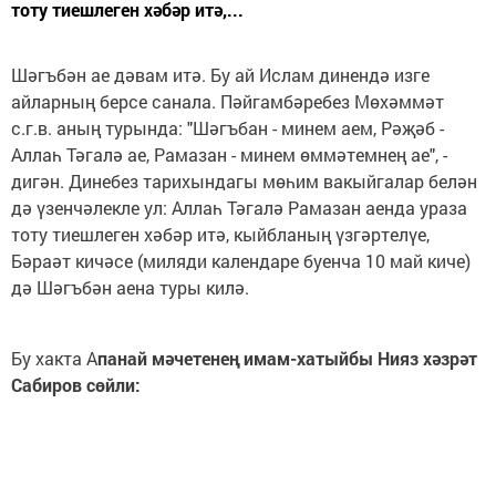
тоту тиешлеген хәбәр итә,...
Шәгъбән ае дәвам итә. Бу ай Ислам динендә изге
айларның берсе санала. Пәйгамбәребез Мөхәммәт
с.г.в. аның турында: "Шәгъбан - минем аем, Рәҗәб -
Аллаһ Тәгалә ае, Рамазан - минем өммәтемнең ае", -
дигән. Динебез тарихындагы мөһим вакыйгалар белән
дә үзенчәлекле ул: Аллаһ Тәгалә Рамазан аенда ураза
тоту тиешлеген хәбәр итә, кыйбланың үзгәртелүе,
Бәраәт кичәсе (миляди календаре буенча 10 май киче)
дә Шәгъбән аена туры килә.
Бу хакта А
панай мәчетенең имам-хатыйбы Нияз хәзрәт
Сабиров сөйли: