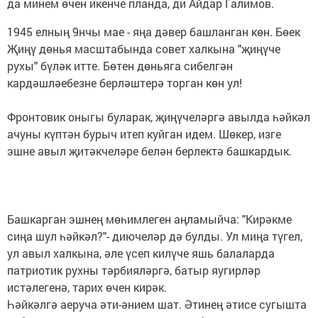
да минем өчен икенче планда, ди Айдар Галимов.
1945 елның 9нчы мае - яңа дәвер башланган көн. Бөек
Җиңү дөнья масштабында совет халкына "җиңүче
рухы" бүләк итте. Бөтен дөньяга сибелгән
кардәшләебезне берләштерә торган көн ул!
Фронтовик оныгы буларак, җиңүчеләргә авылда һәйкәл
ачуны күптән бурыч итеп куйган идем. Шөкер, изге
эшне авыл җитәкчеләре белән берлектә башкардык.
Башкарган эшнең мөһимлеген аңламыйча: "Кирәкме
сиңа шул һәйкәл?"- диючеләр дә булды. Ул миңа түгел,
ул авыл халкына, әле үсеп килүче яшь балаларда
патриотик рухны тәрбияләргә, батыр яугирләр
истәлегенә, тарих өчен кирәк.
Һәйкәлгә аеруча әти-әнием шат. Әтинең әтисе сугышта