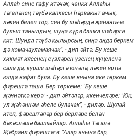
Аллаһ сине гафу итәчәк, чөнки Аллаһы
Тәгаләнең тәүбә капкасы һәрвакыт ачык,
ләкин белеп тор, син бу шәһәрдә җинаятьче
булып танылдың, шуңа күрә башка шәһәргә
кит. Шунда тәүбә кылырсың, сиңа анда беркем
дә комачауламаячак", - дип әйтә. Бу кеше
хикмәт иясенең сүзләрен үзенең күңеленә
сала да, күрше шәһәргә юнәлә, ләкин ярты
юлда вафат була. Бу кеше янына ике төркем
фәрештә төшә. Бер төркеме: "Бу кеше
җәннәткә керә" - дип әйтәләр, икенчеләре: "Юк,
ул җәһәннәм әһеле булачак", - диләр. Шулай
итеп, фәрештәләр бер-берләре белән
бәхәсләшә башлыйлар. Аллаһы Тәгалә
Җәбраил фәрештәгә: "Алар янына бар,