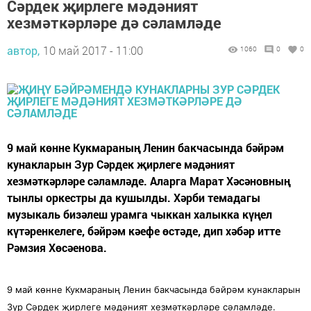
Сәрдек җирлеге мәдәният
хезмәткәрләре дә сәламләде
автор,
10 май 2017 - 11:00
1060
0
0
9 май көнне Кукмараның Ленин бакчасында бәйрәм
кунакларын Зур Сәрдек җирлеге мәдәният
хезмәткәрләре сәламләде. Аларга Марат Хәсәновның
тынлы оркестры да кушылды. Хәрби темадагы
музыкаль бизәлеш урамга чыккан халыкка күңел
күтәренкелеге, бәйрәм кәефе өстәде, дип хәбәр итте
Рәмзия Хөсәенова.
9 май көнне Кукмараның Ленин бакчасында бәйрәм кунакларын
Зур Сәрдек җирлеге мәдәният хезмәткәрләре сәламләде.