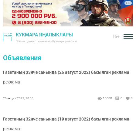
КУКМАРА ЯҢАЛЫКЛАРЫ
16+
"Хезмәт даны" газетасы - Кукмара районы
Объявления
Газетаның 33нче санында (26 август 2022) басылган реклама
реклама
26 август 2022, 10:50
10000
0
3
Газетаның 32нче санында (19 август 2022) басылган реклама
реклама