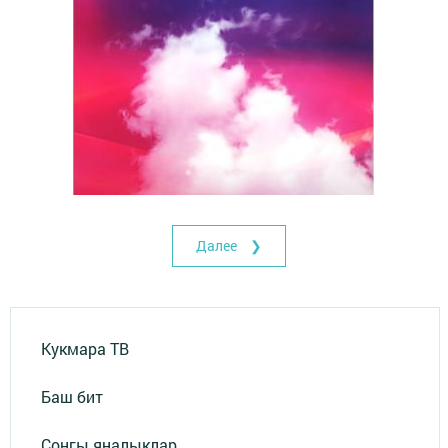
Далее ❯
Кукмара ТВ
Баш бит
Соңгы яңалыклар