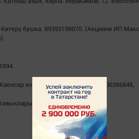
. Катнаш азык, көрпә. Ибраһимов, 12. 89655964
. Китерү бушка. 89393198070. (Акцияне ИП Мак
).
901894.
а Каенсар кошчылык фабрикасы. 89600386848,
тавыклары. 89869115505, 2-60-28.