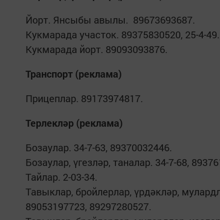
Йорт. Янсыбы авылы. 89673693687.
Кукмарада участок. 89375830520, 25-4-49.
Кукмарада йорт. 89093093876.
Транспорт (реклама)
Прицеплар. 89173974817.
Терлекләр (реклама)
Бозаулар. 34-7-63, 89370032446.
Бозаулар, үгезләр, таналар. 34-7-68, 8937
Тайлар. 2-03-34.
Тавыклар, бройлерлар, үрдәкләр, мулардла
89053197723, 89297280527.