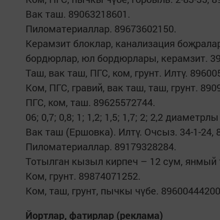
Вак таш. 89063218601.
Пиломатериаллар. 89673602150.
Керамзит блоклар, канализация боҗралар
бордюрлар, юл бордюрлары, керамзит. 39-
Таш, вак таш, ПГС, ком, грунт. Илтү. 8960
Ком, ПГС, гравий, вак таш, таш, грунт. 89
ПГС, ком, таш. 89625572744.
06; 0,7; 0,8; 1; 1,2; 1,5; 1,7; 2; 2,2 диа
Вак таш (Ершовка). Илтү. Очсыз. 34-1-24,
Пиломатериаллар. 89179328284.
Тотылган кызыл кирпеч – 12 сум, янмый 
Ком, грунт. 89874071252.
Ком, таш, грунт, пычкы чүбе. 89600444200
Йортлар, фатирлар (реклама)