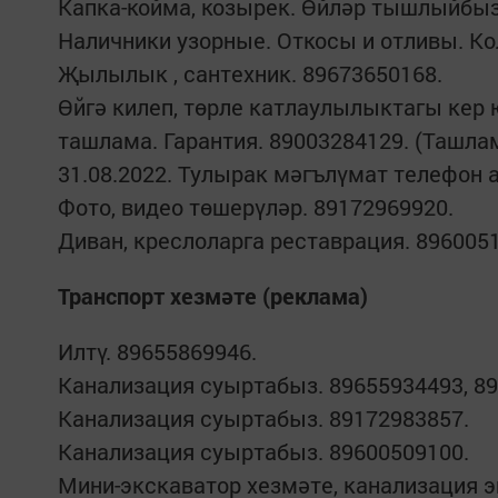
Капка-койма, козырек. Өйләр тышлыйбыз
Наличники узорные. Откосы и отливы. Ко
Җылылык , сантехник. 89673650168.
Өйгә килеп, төрле катлаулылыктагы кер
ташлама. Гарантия. 89003284129. (Ташла
31.08.2022. Тулырак мәгълүмат телефон 
Фото, видео төшерүләр. 89172969920.
Диван, креслоларга реставрация. 896005
Транспорт хезмәте (реклама)
Илтү. 89655869946.
Канализация суыртабыз. 89655934493, 89
Канализация суыртабыз. 89172983857.
Канализация суыртабыз. 89600509100.
Мини-экскаватор хезмәте, канализация э