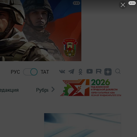
РУС
ТАТ
едакция
Рубрикалар