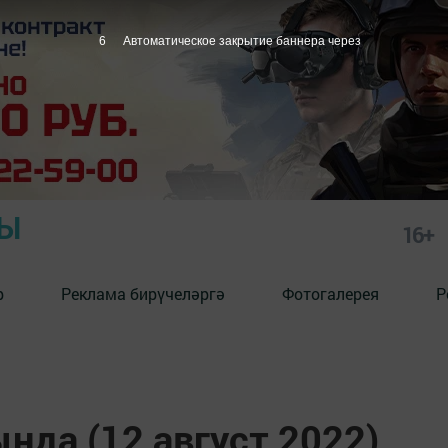
5
Автоматическое закрытие баннера через
РЫ
16+
р
Реклама бирүчеләргә
Фотогалерея
Р
нда (12 август 2022)