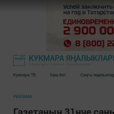
КУКМАРА ЯҢАЛЫКЛА
"Хезмәт даны" газетасы - Кукмара районы
Кукмара ТВ
Баш бит
Соңгы яңалыкла
РЕКЛАМА
Газетаның 31нче саны