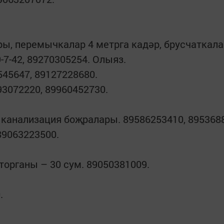
ы, перемычкалар 4 метрга кадәр, брусчаткала
7-42, 89270305254. Олыяз.
0545647, 89127228680.
093072220, 89960452730.
метрлы канализация боҗралары. 89586253410, 895368
 89063223500.
торганы – 30 сум. 89050381009.
.