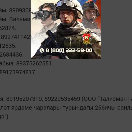
.
. 89093084391, 89083411569.
м. Вальмир. 89656026960.
62874.
, 89274114232, 89872785025.
2535.
2684436.
быз. 89375262551.
 89173974817.
0.
я. 89195207319, 89229535459 (ООО “Талисман Га
әүләт ярдәме чаралары турындагы 256нчы санл
ә”).