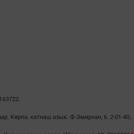
6163722.
р. Көрпә, катнаш азык. Ф.Әмирхан, 6. 2-01-40,