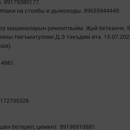
. 89179380177.
лпаки на столбы и дымоходы. 89655944449.
 юу машиналарын ремонтлыйм. Җәй беткәнче, 
маны Нигъмәтуллин Д.Э тәкъдим итә. 15.07.202
аша).
14981.
172795328.
шен бетереп, цемент. 89196910881.