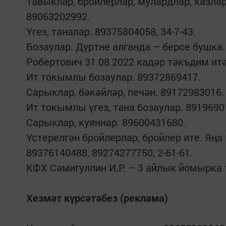
Тавыклар, бройлерлар, мулардлар, казлар
89063202992.
Үгез, таналар. 89375804058, 34-7-43.
Бозаулар. Дүртне алганда – берсе бушка
Робертович 31.08.2022 кадәр тәкъдим итә
Ит токымлы бозаулар. 89372869417.
Сарыклар, бәкәйләр, печән. 89172983016.
Ит токымлы үгез, тана бозаулар. 89196
Сарыклар, куяннар. 89600431680.
Үстерелгән бройлерлар, бройлер ите. Яң
89376140488, 89274277750, 2-61-61.
КФХ Сәмигуллин И.Р. – 3 айлык йомырка 
Хезмәт күрсәтәбез (реклама)