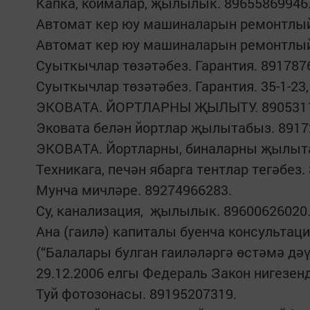
Капка, коймалар, җылылык. 89655869946
Автомат кер юу машиналарын ремонтлыйм
Автомат кер юу машиналарын ремонтлый
Суыткычлар төзәтәбез. Гарантия. 891787
Суыткычлар төзәтәбез. Гарантия. 35-1-23
ЭКОВАТА. ЙОРТЛАРНЫ ҖЫЛЫТУ. 8905311
Эковата белән йортлар җылытабыз. 8917
ЭКОВАТА. Йортларны, биналарны җылыта
Техникага, печән ябарга тентлар тегәбез.
Мунча мичләре. 89274966283.
Су, канализация, җылылык. 8960062602
Ана (гаилә) капиталы буенча консультаци
(“Балалары булган гаиләләргә өстәмә д
29.12.2006 елгы Федераль Закон нигезенд
Туй фотозонасы. 89195207319.