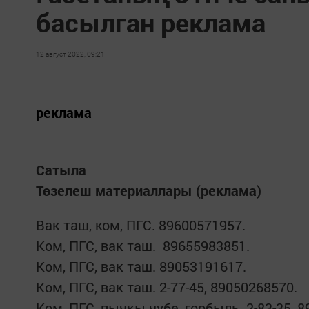
басылган реклама
12 август 2022, 09:21
реклама
Сатыла
Төзелеш материаллары (реклама)
Вак таш, ком, ПГС. 89600571957.
Ком, ПГС, вак таш. 89655983851.
Ком, ПГС, вак таш. 89053191617.
Ком, ПГС, вак таш. 2-77-45, 89050268570.
Ком, ПГС, пычкы чүбе, горбыль. 2-83-35, 