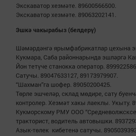
Экскаватор хезмәте. 89600566500.
Экскаватор хезмәте. 89063202141.
Эшкә чакырабыз (белдерү)
Шәмәрдәнгә ярымфабрикатлар цехына эш
Кукмара, Саба районнарында эшләргә Ка
Йон тетүче станокка оператор. 899922586
Сатучы. 89047633127, 89173979907.
“Шахман”га шофер. 89050200425.
Төрле эшчеләр, склад мөдире, сату буен
контролер. Хезмәт хакы лаеклы. Укыту. 8
Кукморскому РМУ ООО “Средневолжсксел
тракторист, водитель автовышки. 893729
Азык-төлек кибетенә сатучы. 8905039393