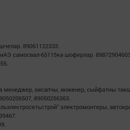
челәр. 89061122333.
мАЗ самосвал-65115кә шоферлар. 89872904603
55.
ча менеджер, хисапчы, инженер, сыйфатны тик
9050206507, 89050256363.
ьэлектросетьстрой” электромонтеры, автокр
39467.
9.