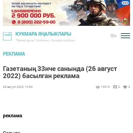
КУКМАРА ЯҢАЛЫКЛАРЫ
16+
"Хезмәт даны" газетасы - Кукмара районы
РЕКЛАМА
Газетаның 33нче санында (26 август
2022) басылган реклама
26 август 2022, 10:50
10010
0
3
реклама
Сатыла