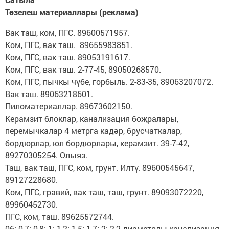
Төзелеш материаллары (реклама)
Вак таш, ком, ПГС. 89600571957.
Ком, ПГС, вак таш. 89655983851.
Ком, ПГС, вак таш. 89053191617.
Ком, ПГС, вак таш. 2-77-45, 89050268570.
Ком, ПГС, пычкы чүбе, горбыль. 2-83-35, 89063207072.
Вак таш. 89063218601.
Пиломатериаллар. 89673602150.
Керамзит блоклар, канализация боҗралары,
перемычкалар 4 метрга кадәр, брусчаткалар,
бордюрлар, юл бордюрлары, керамзит. 39-7-42,
89270305254. Олыяз.
Таш, вак таш, ПГС, ком, грунт. Илтү. 89600545647,
89127228680.
Ком, ПГС, гравий, вак таш, таш, грунт. 89093072220,
89960452730.
ПГС, ком, таш. 89625572744.
06; 0,7; 0,8; 1; 1,2; 1,5; 1,7; 2; 2,2 диаметрлы канализация