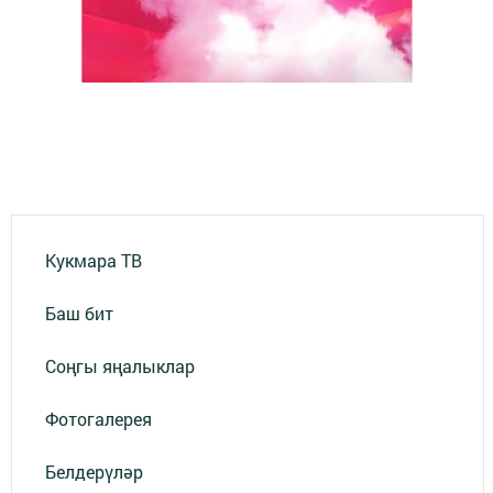
Кукмара ТВ
Баш бит
Соңгы яңалыклар
Фотогалерея
Белдерүләр