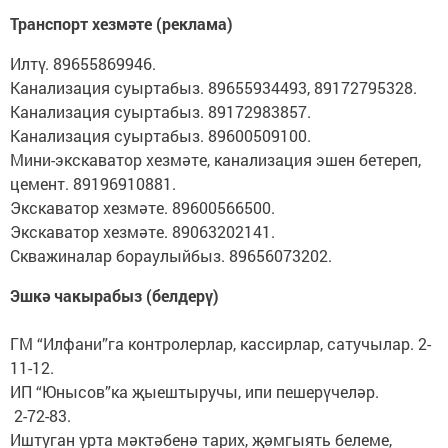
Транспорт хезмәте (реклама)
Илтү. 89655869946.
Канализация суыртабыз. 89655934493, 89172795328.
Канализация суыртабыз. 89172983857.
Канализация суыртабыз. 89600509100.
Мини-экскаватор хезмәте, канализация эшен бетереп,
цемент. 89196910881.
Экскаватор хезмәте. 89600566500.
Экскаватор хезмәте. 89063202141.
Скважиналар бораулыйбыз. 89656073202.
Эшкә чакырабыз (белдерү)
ГМ “Илфани”га контролерлар, кассирлар, сатучылар. 2-
11-12.
ИП “Юнысов”ка җыештыручы, ипи пешерүчеләр.
2-72-83.
Иштуган урта мәктәбенә тарих, җәмгыять белеме,