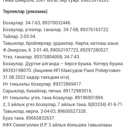
Терлекләр (реклама)
Бозаулар. 34-7-63, 89370032446.
Бозаулар, үгезләр, таналар. 34-7-68, 89376163722.
Тайлар. 2-03-34.
Тавыклар, бройлерлар, үрдәкләр. Көрпә, катнаш азык.
Ф.Әмирхан, 6. 2-01-40, 89053197723, 89297280527.
Үгез, таналар. 89375804058, 34-7-43.
Бозаулар. Дүртне алганда – берсе бушка. Китерү бушка.
89393198070. (Акцияне ИП Максудов Раил Робертович
31.08.2022 кадәр тәкъдим итә).
Ит токымлы бозаулар. 89372869417.
Сарыклар, бәкәйләр, печән. 89172983016.
Ит токымлы үгез, тана бозаулар. 89196901894.
2, 3 айлык үгез бозаулар, 7 айлык тана. 8(83334) 41-6-71.
Тавыклар, көрпә. 2-04-03, 89600527328.
Буаз тана. 89655832637.
КФХ Сәмигуллин И.Р. 3 айлык йомырка тавыклары