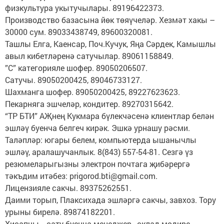
физкультура укытучылары. 89196422373.
Производство базасына йөк төяүчеләр. Хезмәт хакы –
30000 сум. 89033438749, 89600320081.
Ташлы Елга, Каенсар, Поч.Кучук, Яңа Сәрдек, Камышлы
авыл кибетләренә сатучылар. 89061158849.
”С” категорияле шофер. 89050206507.
Сатучы. 89050200425, 89046733127.
Шахманга шофер. 89050200425, 89227623623.
Пекарняга эшчеләр, кондитер. 89270315642.
“ТР БТИ” АҖнең Кукмара бүлекчәсенә клиентлар белән
эшләү буенча белгеч кирәк. Эшкә урнашу рәсми.
Таләпләр: югары белем, компьютерда ышанычлы
эшләү, аралашучанлык. 8(843) 557-54-81. Сезгә үз
резюмеларыгызны электрон почтага җибәрергә
тәкъдим итәбез: prigorod.bti@gmail.com.
Лицензияле сакчы. 89375262551.
Даими торып, Плаксихада эшләргә сакчы, завхоз. Тору
урыны бирелә. 89874182201.
Хисапчы, сату буенча менеджер, склад мөдире,