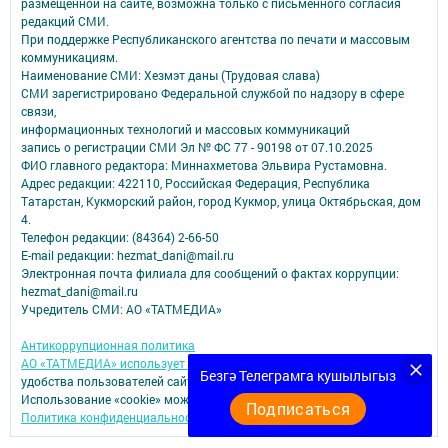
размещенной на сайте, возможна только с письменного согласия
редакций СМИ.
При поддержке Республиканского агентства по печати и массовым
коммуникациям.
Наименование СМИ: Хезмэт даны (Трудовая слава)
СМИ зарегистрировано Федеральной службой по надзору в сфере
связи,
информационных технологий и массовых коммуникаций
запись о регистрации СМИ Эл № ФС 77 - 90198 от 07.10.2025
ФИО главного редактора: Миннахметова Эльвира Рустамовна.
Адрес редакции: 422110, Российская Федерация, Республика
Татарстан, Кукморский район, город Кукмор, улица Октябрьская, дом
4.
Телефон редакции: (84364) 2-66-50
E-mail редакции: hezmat_dani@mail.ru
Электронная почта филиала для сообщений о фактах коррупции:
hezmat_dani@mail.ru
Учредитель СМИ: АО «ТАТМЕДИА»
Антикоррупционная политика
АО «ТАТМЕДИА» использует «cookie»
для персонализации сервисов и
Безгә Телеграмга кушылыгыз
удобства пользователей сайтом.
Использование «cookie» можно отменить в настройках браузера.
Подписаться
Политика конфиденциальности