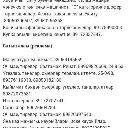
чәнечкеле төягечкә машинист, “С” категорияле шофер,
төрле эшчеләр. Хезмәт хакы лаеклы. Укыту.
89050206507, 89050256363.
Кошчылык фабрикасына төрле эшчеләр. 89178990303.
Купка авылы кибетенә кибетче. 89172837547.
Сатып алам (реклама)
Макулатура. Кыйммәт. 89053195559.
Эч мае, тиреләр. Сазтамак. Ринат. 89969526609, 34-8-63.
Үгезләр, таналар, сыерлар тереләй, итләтә. 25-0-98,
89376119313, 89053182180.
Кыйммәт бәядән сыерлар, үгезләр, таналар, атлар.
89872073681.
Иткә сыерлар. 89172702741.
Сарыклар. 89625504283.
Эч мае, тиреләр. Сазтамак. 89520397540.
Яңа каз мамыгы, каурыйлары, иске каурыйлар,
мендәрләр. Алыштырырга мөмкин. 89274305015,