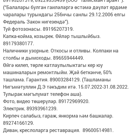
(“Балалары булган гаиләләргә өстәмә дәүләт ярдәме
чаралары турындагы 256нчы санлы 29.12.2006 елгы
Федераль Закон нигезендә”).
Туй фотозонасы. 89195207319.
Капка-койма, козырек. Өйләр тышлыйбыз.
89179380177.
Наличники узорные. Откосы и отливы. Колпаки на
столбы и дымоходы. 89655944449.
Өйгә килеп, төрле катлаулылыктагы кер юу
машиналарын ремонтлыйм. Җәй беткәнче, 50%
ташлама. Гарантия. 89003284129. (Ташламаны
Нигъмәтуллин Д.Э тәкъдим итә. 15.07.2022-31.08.2022.
Тулырак мәгълүмат телефон аша).
Фото, видео төшерүләр. 89172969920.
Электрик. 89393961239.
Кирпеч салабыз, гараж, янкорма һәм башкалар.
89274166129.
Диван, креслоларга реставрация. 89600514981.