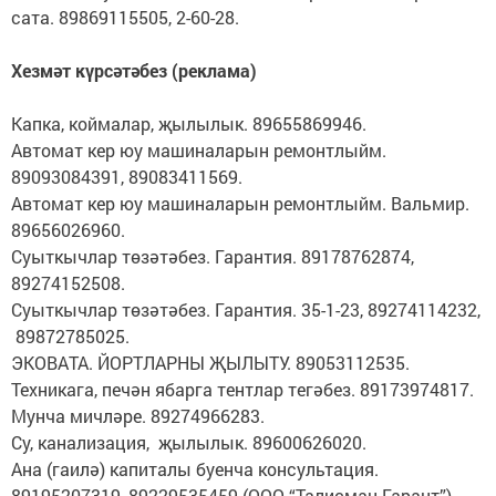
сата. 89869115505, 2-60-28.
Хезмәт күрсәтәбез (реклама)
Капка, коймалар, җылылык. 89655869946.
Автомат кер юу машиналарын ремонтлыйм.
89093084391, 89083411569.
Автомат кер юу машиналарын ремонтлыйм. Вальмир.
89656026960.
Суыткычлар төзәтәбез. Гарантия. 89178762874,
89274152508.
Суыткычлар төзәтәбез. Гарантия. 35-1-23, 89274114232,
89872785025.
ЭКОВАТА. ЙОРТЛАРНЫ ҖЫЛЫТУ. 89053112535.
Техникага, печән ябарга тентлар тегәбез. 89173974817.
Мунча мичләре. 89274966283.
Су, канализация, җылылык. 89600626020.
Ана (гаилә) капиталы буенча консультация.
89195207319, 89229535459 (ООО “Талисман Гарант”).