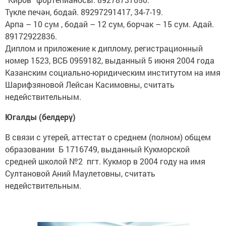
Түкле печән, бодай. 89297291417, 34-7-19.
Арпа – 10 сум , бодай – 12 сум, борчак – 15 сум. Адай.
89172922836.
Диплом и приложение к диплому, регистрационный
номер 1523, ВСБ 0959182, выданный 5 июня 2004 года
Казанским социально-юридическим институтом на имя
Шарифзяновой Лейсан Касимовны, считать
недействительным.
Югалды (белдерү)
В связи с утерей, аттестат о среднем (полном) общем
образовании Б 1716749, выданный Кукморской
средней школой №2 пгт. Кукмор в 2004 году на имя
Султановой Аний Маулетовны, считать
недействительным.