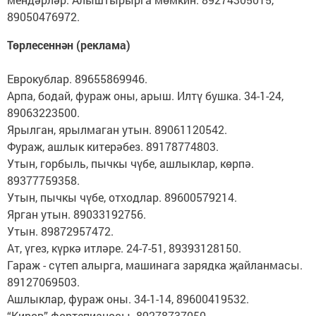
89050476972.
Төрлесеннән (реклама)
Еврокублар. 89655869946.
Арпа, бодай, фураж оны, арыш. Илтү бушка. 34-1-24,
89063223500.
Ярылган, ярылмаган утын. 89061120542.
Фураж, ашлык китерәбез. 89178774803.
Утын, горбыль, пычкы чүбе, ашлыклар, көрпә.
89377759358.
Утын, пычкы чүбе, отходлар. 89600579214.
Ярган утын. 89033192756.
Утын. 89872957472.
Ат, үгез, күркә итләре. 24-7-51, 89393128150.
Гараж - сүтеп алырга, машинага зарядка җайланмасы.
89127069503.
Ашлыклар, фураж оны. 34-1-14, 89600419532.
“Киров” фортепианосы. 89278737050.