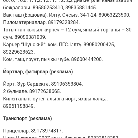
боҗралары. 89586253410, 89536881445.
Вак таш (Ершовка). Илтү. Очсыз. 34-1-24, 89063223500.
Пиломатериаллар. 89179328284.
Тотылган кызыл кирпеч – 12 сум, янмый торганы – 30
сум. 89050381009.
Карьер “Шунский”: ком, ПГС. Илтү. 89050200425,
89229623623.
Ком, таш, грунт, пычкы чүбе. 89600444200.
Йортлар, фатирлар (реклама)
Йорт. Зур Сәрдектә. 89196353804.
2 бүлмәле. 89172638665.
Килеп алып, сүтеп алырга йорт, яхшы хәлдә.
89061158849.
Транспорт (реклама)
Прицеплар. 89173974817.
Нива Шевроле, 2007 елгы, бер хуҗа. 89823818282.