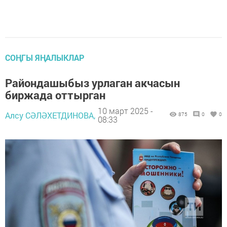
СОҢГЫ ЯҢАЛЫКЛАР
Райондашыбыз урлаган акчасын
биржада оттырган
10 март 2025 -
Алсу СӘЛӘХЕТДИНОВА,
875
0
0
08:33