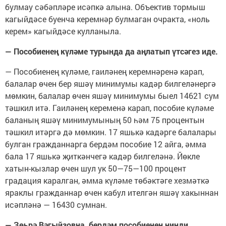
булмау сәбәпләре исәпкә алына. Объектив тормыш
кагыйдәсе буенча керемнәр булмаган очракта, «ноль
керем» кагыйдәсе кулланыла.
— Пособиенең күләме турында да аңлатып үтсәгез иде.
— Пособиенең күләме, гаиләнең керемнәренә карап,
балалар өчен бер яшәү минимумы кадәр билгеләнергә
мөмкин, балалар өчен яшәү минимумы быел 14621 сум
тәшкил итә. Гаиләнең кеременә карап, пособие күләме
баланың яшәү минимумының 50 һәм 75 процентын
тәшкил итәргә дә мөмкин. 17 яшькә кадәрге балалары
булган гражданнарга бердәм пособие 12 айга, әмма
бала 17 яшькә җиткәнчегә кадәр билгеләнә. Йөкле
хатын-кызлар өчен шул ук 50—75—100 процент
градация каралган, әмма күләме төбәктәге хезмәткә
яраклы гражданнар өчен кабул ителгән яшәү хакыннан
исәпләнә — 16430 сумнан.
— Зөһрә Вәгыйзовна, бердәм пособиенең нинди