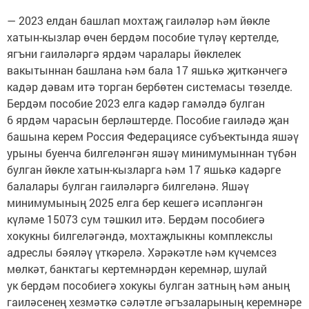
— 2023 елдан башлап мохтаҗ гаиләләр һәм йөкле
хатын-кызлар өчен бердәм пособие түләү кертелде,
ягъни гаиләләргә ярдәм чаралары йөклелек
вакытыннан башлана һәм бала 17 яшькә җиткәнчегә
кадәр дәвам итә торган бербөтен системасы төзелде.
Бердәм пособие 2023 елга кадәр гамәлдә булган
6 ярдәм чарасын берләштерде. Пособие гаиләдә җан
башына керем Россия Федерациясе субъектында яшәү
урыны буенча билгеләнгән яшәү минимумыннан түбән
булган йөкле хатын-кызларга һәм 17 яшькә кадәрге
балалары булган гаиләләргә билгеләнә. Яшәү
минимумының 2025 елга бер кешегә исәпләнгән
күләме 15073 сум тәшкил итә. Бердәм пособиегә
хокукны билгеләгәндә, мохтаҗлыкны комплекслы
адреслы бәяләү үткәрелә. Хәрәкәтле һәм күчемсез
мөлкәт, банктагы кертемнәрдән керемнәр, шулай
ук бердәм пособиегә хокукы булган затның һәм аның
гаиләсенең хезмәткә сәләтле әгъзаларының керемнәре