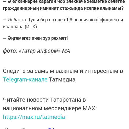
— Ә өлкәннәрне караган чор элеккечә хезмәткә сәләтле
гражданнарның иминият стажында исәпкә алынамы?
— Әлбәттә. Тулы бер ел өчен 1,8 пенсия коэффициенты
исәпләнә (ИПК).
— Әңгәмәгез өчен зур рәхмәт!
фото: «Татар-информ» МА
Следите за самым важным и интересным в
Telegram-канале
Татмедиа
Читайте новости Татарстана в
национальном мессенджере MАХ:
https://max.ru/tatmedia