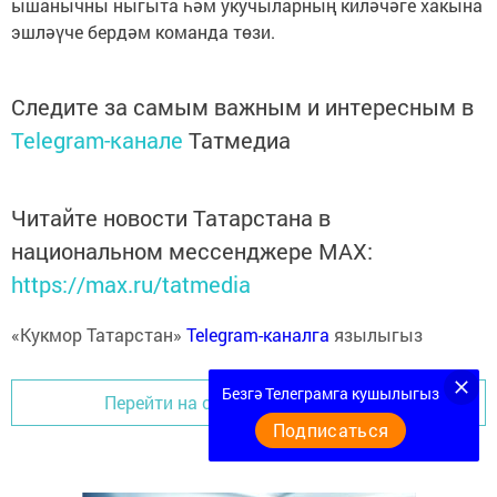
ышанычны ныгыта һәм укучыларның киләчәге хакына
эшләүче бердәм команда төзи.
Следите за самым важным и интересным в
Telegram-канале
Татмедиа
Читайте новости Татарстана в
национальном мессенджере MАХ:
https://max.ru/tatmedia
«Кукмор Татарстан»
Telegram-каналга
язылыгыз
Безгә Телеграмга кушылыгыз
Перейти на страницу новости
Подписаться