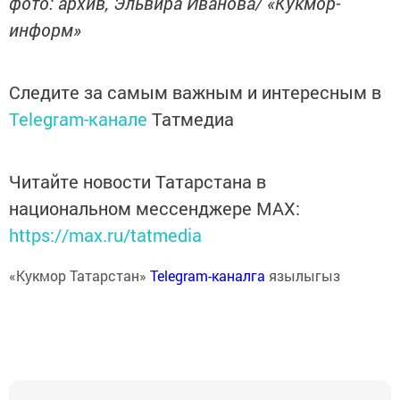
фото: архив, Эльвира Иванова/ «Кукмор-
информ»
Следите за самым важным и интересным в
Telegram-канале
Татмедиа
Читайте новости Татарстана в
национальном мессенджере MАХ:
https://max.ru/tatmedia
«Кукмор Татарстан»
Telegram-каналга
язылыгыз