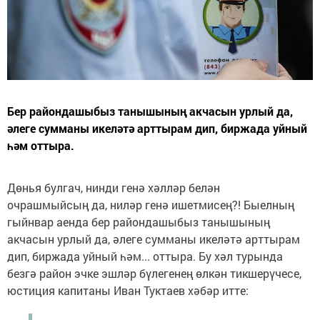
Бер райондашыбыз танышының акчасын урлый да,
әлеге сумманы икеләтә арттырам дип, биржада уйный
һәм оттыра.
Дөнья булгач, нинди генә хәлләр белән
очрашмыйсың да, ниләр генә ишетмисең?! Быелның
гыйнвар аенда бер райондашыбыз танышының
акчасын урлый да, әлеге сумманы икеләтә арттырам
дип, биржада уйный һәм... оттыра. Бу хәл турында
безгә район эчке эшләр бүлегенең өлкән тикшерүчесе,
юстиция капитаны Иван Туктаев хәбәр итте: