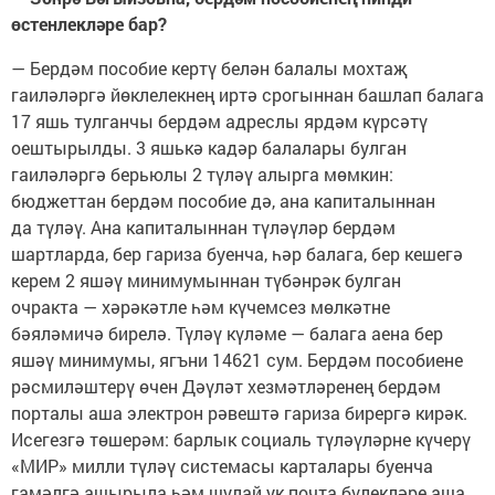
өстенлекләре бар?
— Бердәм пособие кертү белән балалы мохтаҗ
гаиләләргә йөклелекнең иртә срогыннан башлап балага
17 яшь тулганчы бердәм адреслы ярдәм күрсәтү
оештырылды. 3 яшькә кадәр балалары булган
гаиләләргә берьюлы 2 түләү алырга мөмкин:
бюджеттан бердәм пособие дә, ана капиталыннан
да түләү. Ана капиталыннан түләүләр бердәм
шартларда, бер гариза буенча, һәр балага, бер кешегә
керем 2 яшәү минимумыннан түбәнрәк булган
очракта — хәрәкәтле һәм күчемсез мөлкәтне
бәяләмичә бирелә. Түләү күләме — балага аена бер
яшәү минимумы, ягъни 14621 сум. Бердәм пособиене
рәсмиләштерү өчен Дәүләт хезмәтләренең бердәм
порталы аша электрон рәвештә гариза бирергә кирәк.
Исегезгә төшерәм: барлык социаль түләүләрне күчерү
«МИР» милли түләү системасы карталары буенча
гамәлгә ашырыла һәм шулай ук почта бүлекләре аша