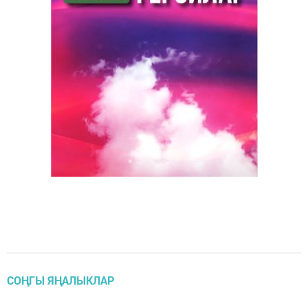
СОҢГЫ ЯҢАЛЫКЛАР