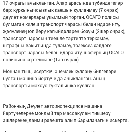
17 очрагы ачыкланган. Алар арасында түбәндәгеләр
бар: куркынычсызлык каешын кулланмау (7 очрак),
дәүләт номерлары укылмый торган, ОСАГО полисы
булмаган килеш транспорт чарасы белән идарә итү,
җәяүленең юл йөрү кагыйдәләрен бозуы (2шәр очрак),
транспорт чарасын тиешле тәртиптә теркәмәү,
штрафны вакытында түләмәү, төзексез хәлдәге
транспорт чарасы белән идарә итү, шоферның ОСАГО
полисына кертелмәве (1әр очрак).
Моннан тыш, исерткеч эчемлек куллану билгеләре
булган машина йөртүче дә ачыкланган. Аның
транспорты махсус тукталышка куелган.
Районның Дәүләт автоинспекциясе машина
йөртүчеләрне мондый төр массакүләм тикшерү
эшләренең даими рәвештә алып барылачагын искәртә.