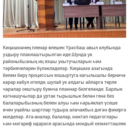
Киңәшмәнең пленар өлешен Үрәсбаш авыл клубында
уздыру планлаштырылган иде.Шунда ук
районыбызның иң яхшы укытучыларын һәм
тәрбиячеләрен бүләкләделәр. Киңәшмә азагында
белем бирү процессын яхшыртуга кагылышлы берничә
карар кабул ителде, шулай ук алдагы айларга төрле
чаралар оештыру буенча планнар билгеләнде. Барлык
катнашучылар да уртак тырышлык белән генә без
балаларыбызның белем алуы һәм һәрьяклап үсеше
өчен уңайлы шартлар тудыра алачакбыз дигән фикергә
килделәр. Ата-аналар, балалар, мәктәп педагоглары
һәм мәгариф идарәсе арасында мондый хезмәттәшлек