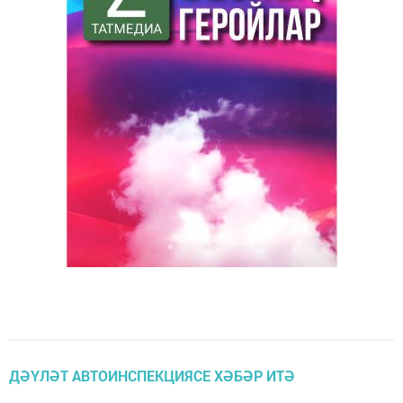
ДӘҮЛӘТ АВТОИНСПЕКЦИЯСЕ ХӘБӘР ИТӘ