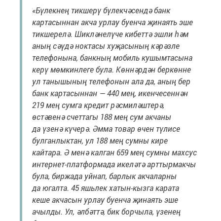
«Бүлекнең тикшерү бүлекчәсендә банк
картасыннан акча урлау буенча җинаять эше
тикшерелә. Шикләнелүче кибеттә эшли һәм
аның сәүдә ноктасы хуҗасының кәрәзле
телефонына, банкның мобиль кушымтасына
керү мөмкинлеге була. Көннәрдән беркөнне
ул танышының телефонын ала да, аның бер
банк картасыннан — 440 мең, икенчесеннән
219 мең сумга кредит рәсмиләштерә,
өстәвенә счеттагы 188 мең сум акчаны
да үзенә күчерә. Әмма товар өчен түлисе
булганлыктан, ул 188 мең сумны кире
кайтара. Ә менә калган 659 мең сумны махсус
интернет-платформада икеләтә арттырмакчы
була, биржада уйнап, барлык акчаларны
да югалта. 45 яшьлек хатын-кызга карата
кеше акчасын урлау буенча җинаять эше
ачылды. Ул, әлбәттә, бик борчыла, үзенең