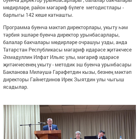
мөдирләре, район мәгариф бүлеге методистлары -
барлыгы 142 кеше катнашты.
Программа буенча мәктәп директорлары, укыту һәм
тәрбия эшләре буенча директор урынбасарлары,
балалар бакчалары мөдирләре очрашуы узды, анда
Татарстан Республикасы мәгариф идарәсе җитәкчесе
Әхмәдуллин Илфат Ильяс улы, мәгариф идарәсе
җитәкчесенең укыту - методик эш буенча урынбасары
Бакланова Миләүшә Гарәфетдин кызы, безнең мәктәп
директоры Гайнетдинов Ирек Зыятдин улы чыгыш
ясадылар.