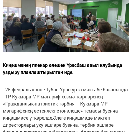
Киңәшмәнең пленар өлешен Үрәсбаш авыл клубында
уздыру планлаштырылган иде.
25 февраль көнне Тубән Үрәс урта мәктәбе базасында
ТР Кукмара МР мәгариф хезмәткәрләренең
«Гражданлык-патриотик тәрбия – Кукмара МР
мәгарифенең өстенлекле юнәлеше» темасы буенча
киңәшмәсе үткәрелде,Әлеге киңәшмәдә мәктәп
директорлары,уку эшләре буенча, тәрбия эшләре
буенча директор урынбасарлары , балалар бакчалары