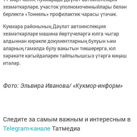
хезмәткәрләре, участок уполномоченныйлары белән
берлектә «Тоннель» профилактик чарасы үтәчәк.
Кукмара районының Дәүләт автоинспекция
хезмәткәрләре машина йөртүчеләргә юлга чыгар
алдыннан кирәкле документларның булуын һәм
аларның гамәлдә булу вакытын тикшерергә, юл
хәрәкәте кагыйдәләрен тайпылышсыз үтәргә киңәш
итәләр.
Фото: Эльвира Иванова/ «Кукмор-информ»
Следите за самым важным и интересным в
Telegram-канале
Татмедиа