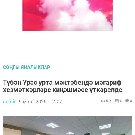
СОҢГЫ ЯҢАЛЫКЛАР
Түбән Үрәс урта мәктәбендә мәгариф
хезмәткәрләре киңәшмәсе үткәрелде
admin,
9 март 2025 - 14:02
695
0
0