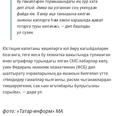
бу гамәлләрен тормышындагы иң зур хата
дип атый. Әмма эш узганнан соң үкенүдән
файда юк. Хәзер аңа танышына килгән
зыянны капларга һәм закон каршында җавап
тотарга туры киләчәк», — дип башлады
ул сүзен.
Юстиция капитаны кешеләргә юл йөрү кагыйдәләрен
бозганга, теге яисә бу хезмәткә вакытында түләмәгән
өчен штрафлар турындагы ялган СМС-хәбәрләр килү,
үзен Федераль иминлек хезмәтеннән (ФСБ) дип
шалтырату очракларының да ешаюын билгеләп үтте.
«Ниндидер гамәлләр кылганчы, рәсми чыганаклардан
тикшерүегезне, сак һәм игътибарлы булуыгызны
сорыйм», — диде ул.
фото: «Татар-информ» МА