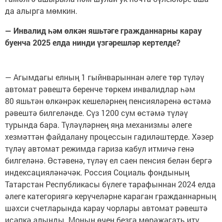
да алырга мөмкин.
— Инвалид һәм өлкән яшьтәге гражданнарны карау
буенча 2025 елда нинди үзгәрешләр кертелде?
— Агымдагы елның 1 гыйнварыннан әлеге төр түләү
автомат рәвештә беренче төркем инвалидлар һәм
80 яшьтән өлкәнрәк кешеләрнең пенсияләренә өстәмә
рәвештә билгеләнде. Сүз 1200 сум өстәмә түләү
турында бара. Түләүләрнең яңа механизмы әлеге
хезмәттән файдалану процессын гадиләштерде. Хәзер
түләү автомат режимда гариза кабул итмичә генә
билгеләнә. Өстәвенә, түләү ел саен пенсия белән бергә
индексацияләнәчәк. Россия Социаль фондының
Татарстан Республикасы бүлеге тарафыннан 2024 елда
әлеге категориягә керүчеләрне караган гражданнарның
шәхси счетларында карау чорлары автомат рәвештә
исәпкә алынды. Моның өчен безгә мөрәҗәгать итү