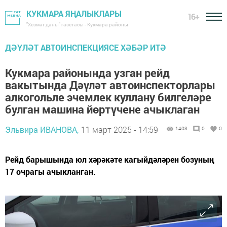
КУКМАРА ЯҢАЛЫКЛАРЫ
16+
"Хезмәт даны" газетасы - Кукмара районы
ДӘҮЛӘТ АВТОИНСПЕКЦИЯСЕ ХӘБӘР ИТӘ
Кукмара районында узган рейд
вакытында Дәүләт автоинспекторлары
алкогольле эчемлек куллану билгеләре
булган машина йөртүчене ачыклаган
Эльвира ИВАНОВА,
11 март 2025 - 14:59
1403
0
0
Рейд барышында юл хәрәкәте кагыйдәләрен бозуның
17 очрагы ачыкланган.