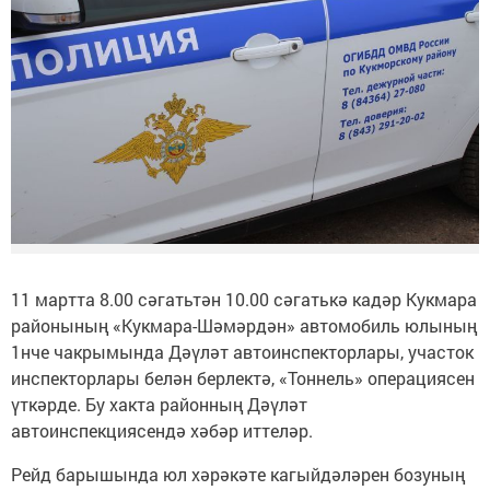
11 мартта 8.00 сәгатьтән 10.00 сәгатькә кадәр Кукмара
районының «Кукмара-Шәмәрдән» автомобиль юлының
1нче чакрымында Дәүләт автоинспекторлары, участок
инспекторлары белән берлектә, «Тоннель» операциясен
үткәрде. Бу хакта районның Дәүләт
автоинспекциясендә хәбәр иттеләр.
Рейд барышында юл хәрәкәте кагыйдәләрен бозуның