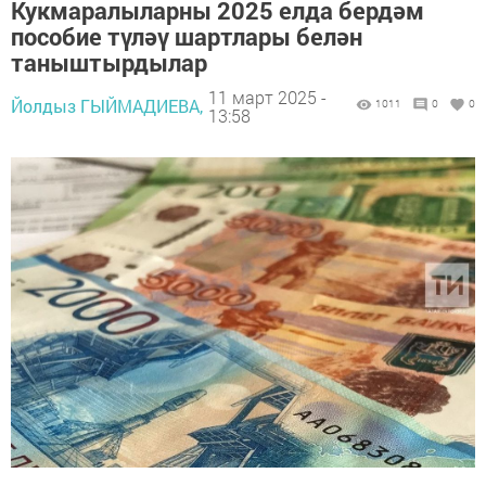
Кукмаралыларны 2025 елда бердәм
пособие түләү шартлары белән
таныштырдылар
11 март 2025 -
Йолдыз ГЫЙМАДИЕВА,
1011
0
0
13:58