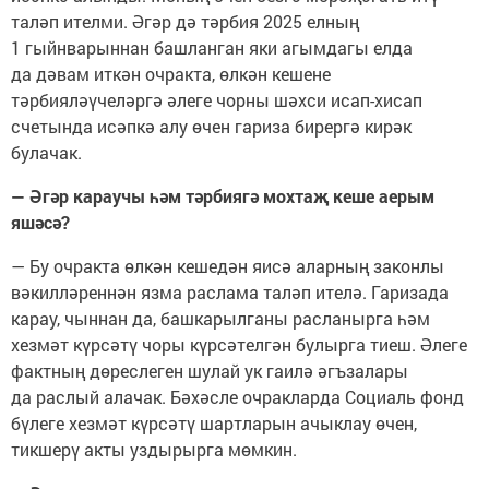
таләп ителми. Әгәр дә тәрбия 2025 елның
1 гыйнварыннан башланган яки агымдагы елда
да дәвам иткән очракта, өлкән кешене
тәрбияләүчеләргә әлеге чорны шәхси исап-хисап
счетында исәпкә алу өчен гариза бирергә кирәк
булачак.
— Әгәр караучы һәм тәрбиягә мохтаҗ кеше аерым
яшәсә?
— Бу очракта өлкән кешедән яисә аларның законлы
вәкилләреннән язма раслама таләп ителә. Гаризада
карау, чыннан да, башкарылганы расланырга һәм
хезмәт күрсәтү чоры күрсәтелгән булырга тиеш. Әлеге
фактның дөреслеген шулай ук гаилә әгъзалары
да раслый алачак. Бәхәсле очракларда Социаль фонд
бүлеге хезмәт күрсәтү шартларын ачыклау өчен,
тикшерү акты уздырырга мөмкин.