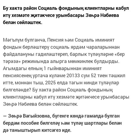
Бу хакта район Социаль фондының клиентларны кабул
итү хезмәте җитәкчесе урынбасары Зөһрә Нәбиева
белән сөйләштек.
Мәгълүм булганча, Пенсия һәм Социаль иминият
фондын берләштерү социаль ярдәм чараларыннан
файдалануны гадиләштереп, барлык түләүләрне «бер
тәрәзә» режимында алырга мөмкинлек булдырды.
Агымдагы елның 1 гыйнварыннан иминият
пенсиясенең уртача күләме 20133 сум 52 тиен тәшкил
итте, моннан тыш, 2025 елда тагын нинди түләүләр
билгеләнде? Бу хакта район Социаль фондының
клиентларны кабул итү хезмәте җитәкчесе урынбасары
Зөһрә Нәбиева белән сөйләштек.
— Зөһрә Вәгыйзовна, бүгенге көндә гамәлдә булган
бердәм пособие билгеләү һәм түләү шартлары белән
дә таныштырып китсәгез иде.