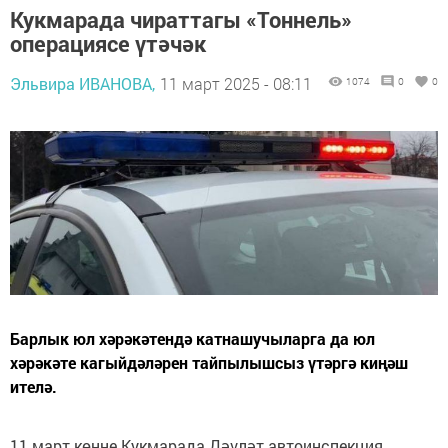
Кукмарада чираттагы «Тоннель»
операциясе үтәчәк
Эльвира ИВАНОВА,
11 март 2025 - 08:11
1074
0
0
Барлык юл хәрәкәтендә катнашучыларга да юл
хәрәкәте кагыйдәләрен тайпылышсыз үтәргә киңәш
ителә.
11 март көнне Кукмарада Дәүләт автоинспекция