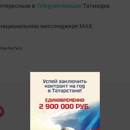
интересным в
Telegram-канале
Татмедиа
в национальном мессенджере MАХ:
язылыгыз