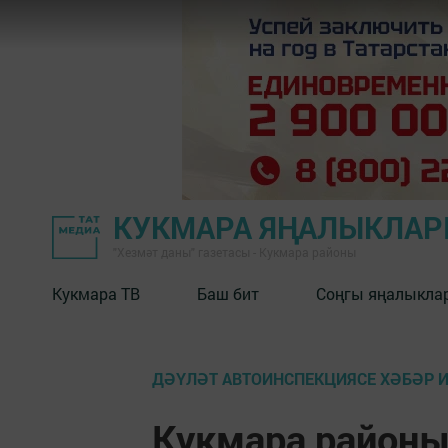
КУКМАРА ЯҢАЛЫКЛА
"Хезмәт даны" газетасы - Кукмара районы
Кукмара ТВ
Баш бит
Соңгы яңалыкла
ДӘҮЛӘТ АВТОИНСПЕКЦИЯСЕ ХӘБӘР 
Кукмара районы