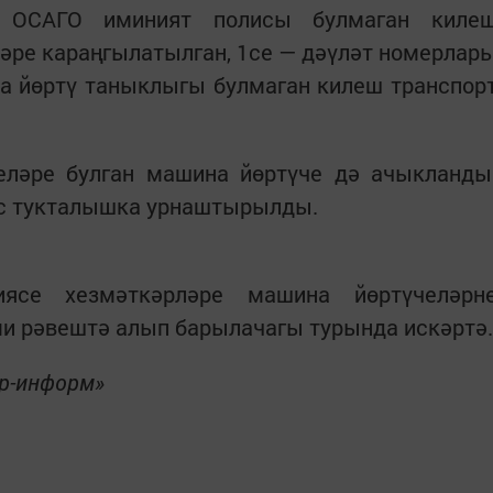
— ОСАГО иминият полисы булмаган киле
әләре караңгылатылган, 1се — дәүләт номерлар
а йөртү таныклыгы булмаган килеш транспор
еләре булган машина йөртүче дә ачыкланды
ус тукталышка урнаштырылды.
иясе хезмәткәрләре машина йөртүчеләрн
и рәвештә алып барылачагы турында искәртә.
ор-информ»