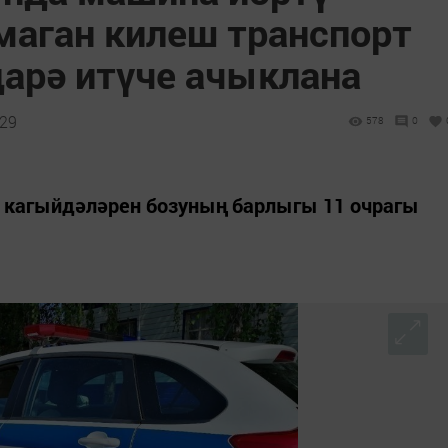
аган килеш транспорт
дарә итүче ачыклана
:29
578
0
 кагыйдәләрен бозуның барлыгы 11 очрагы