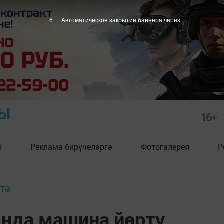
4
Автоматическое закрытие баннера через
РЫ
16+
р
Реклама бирүчеләргә
Фотогалерея
Р
ИТӘ
нда машина йөртү