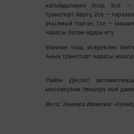
кагыйдәләрен бозу, 3се 
транспорт йөртү, 2се — тәрәз
укылмый торган, 1се — машин
чарасы белән идарә итү.
Моннан тыш, исереклек билг
Аның транспорт чарасы махс
Район Дәүләт автоинспекц
массакүләм тикшерү эше даим
Фото: Эльвира Иванова/ «Кукм