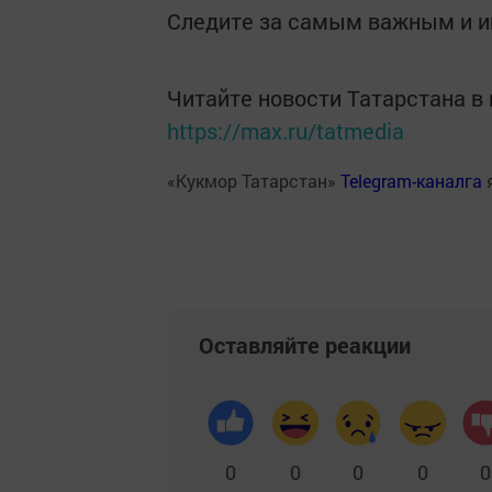
Следите за самым важным и 
Читайте новости Татарстана 
https://max.ru/tatmedia
«Кукмор Татарстан»
Telegram-каналга
Оставляйте реакции
0
0
0
0
0