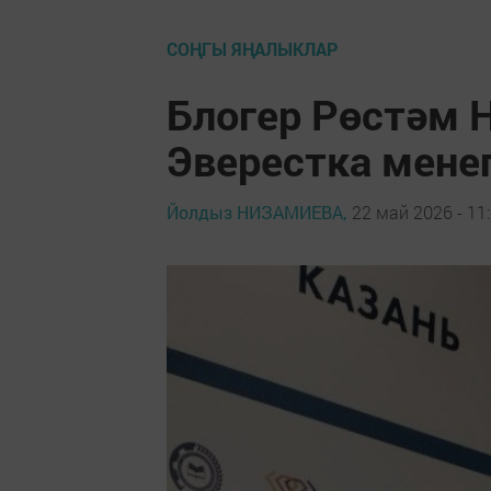
СОҢГЫ ЯҢАЛЫКЛАР
Блогер Рөстәм 
Эверестка менеп
Йолдыз НИЗАМИЕВА,
22 май 2026 - 11