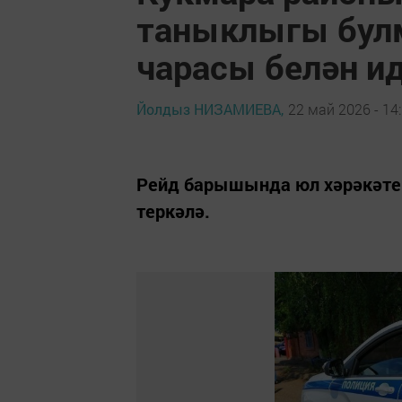
таныклыгы булм
чарасы белән и
Йолдыз НИЗАМИЕВА,
22 май 2026 - 14
Рейд барышында юл хәрәкәте
теркәлә.