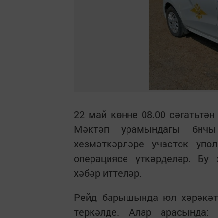
22 май көнне 08.00 сәгатьтә
Мәктәп урамындагы 6нчы
хезмәткәрләре участок упо
операциясе үткәрделәр. Бу 
хәбәр иттеләр.
Рейд барышында юл хәрәкәт
теркәлде. Алар арасында