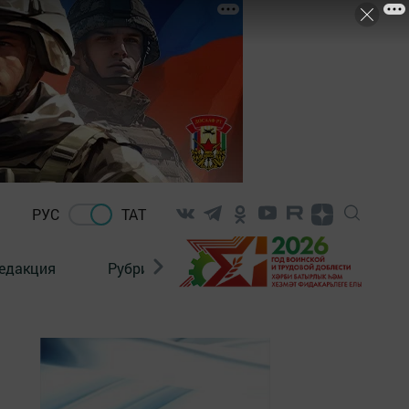
РУС
ТАТ
едакция
Рубрикалар