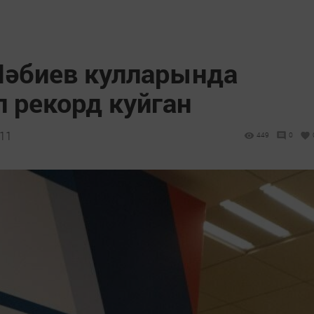
Нәбиев кулларында
 рекорд куйган
:11
449
0