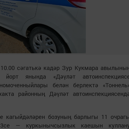
н 10.00 сәгатькә кадәр Зур Кукмара авылыны
 йорт янында «Дәүләт автоинспекцияс
лномоченныйлары белән берлектә «Тоннель
хакта районның Дәүләт автоинспекциясенд
е кагыйдәләрен бозуның барлыгы 11 очраг
: 3се — куркынычсызлык каешын куллан