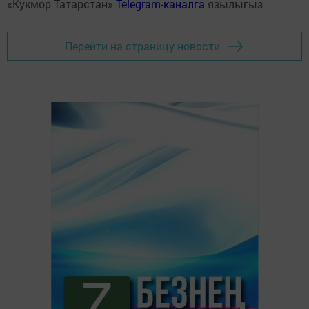
«Кукмор Татарстан»
Telegram-каналга
язылыгыз
Перейти на страницу новости