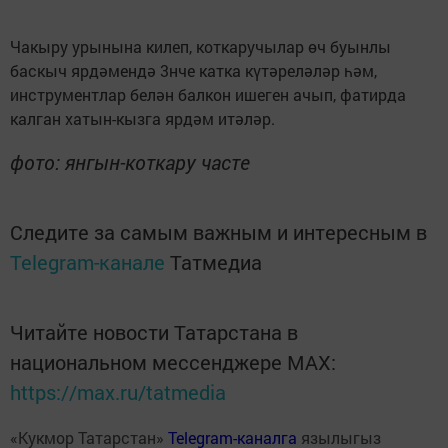
Чакыру урынына килеп, коткаручылар өч буынлы
баскыч ярдәмендә 3нче катка күтәреләләр һәм,
инструментлар белән балкон ишеген ачып, фатирда
калган хатын-кызга ярдәм итәләр.
фото: янгын-коткару часте
Следите за самым важным и интересным в
Telegram-канале
Татмедиа
Читайте новости Татарстана в
национальном мессенджере MАХ:
https://max.ru/tatmedia
«Кукмор Татарстан»
Telegram-каналга
язылыгыз