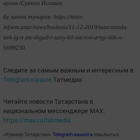
архив /Султан Исхаков
Бу хакта тулырак: https://tatar-
inform.tatar/news/business/11-12-2019/tatarstanda-
terk-lg-n-zm-shgull-r-sany-60-me-n-n-artyp-kitk-n-
5699230
Следите за самым важным и интересным в
Telegram-канале
Татмедиа
Читайте новости Татарстана в
национальном мессенджере MАХ:
https://max.ru/tatmedia
«Кукмор Татарстан»
Telegram-каналга
язылыгыз