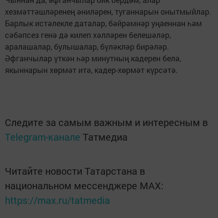
хезмәттәшләренең әниләрен, туганнарын онытмыйлар.
Барлык истәлекле даталар, бәйрәмнәр уңаеннан һәм
сәбәпсез генә дә килеп хәлләрен белешәләр,
аралашалар, булышалар, бүләкләр бирәләр.
Әфганчылар үткән һәр минутның кадерен белә,
якыннарын хөрмәт итә, кадер-хөрмәт күрсәтә.
Следите за самым важным и интересным в
Telegram-канале
Татмедиа
Читайте новости Татарстана в
национальном мессенджере MАХ:
https://max.ru/tatmedia