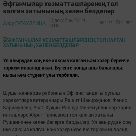
Әфганчылар хезмәттәшләренең тол
калган хатынының хәлен белделәр
10 декабрь 2019 -
Алсу ГАТАУЛЛИНА,
1432
0
1
14:06
Ул авырудан соң ике аяксыз калган һәм хәзер беренче
төркем инвалид икән. Бүгенге көндә аны балалары:
кызы һәм студент улы тәрбияли.
Шушы көннәрдә районның Әфганстандагы сугыш
хәрәкәтләре ветераннары Рәшит Шакирҗанов, Фәнис
Кәримуллин, Азат Хуҗин, Райнур Минемуллиннар хәрби
иптәшләре Айрат Галиевнең тол калган хатыны
Рушаниянең хәлен белергә бардылар. Ул авырудан соң
ике аяксыз калган һәм хәзер беренче төркем инвалид