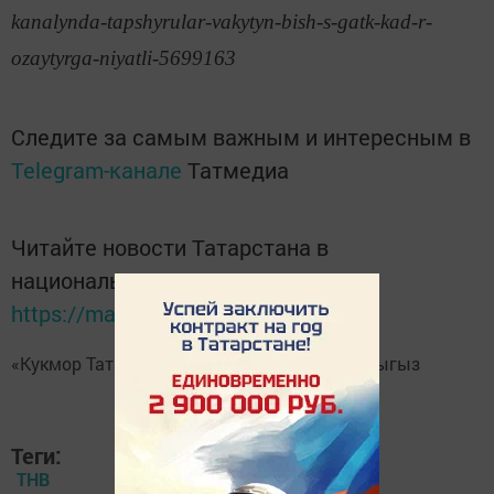
kanalynda-tapshyrular-vakytyn-bish-s-gatk-kad-r-
ozaytyrga-niyatli-5699163
Следите за самым важным и интересным в
Telegram-канале
Татмедиа
Читайте новости Татарстана в
национальном мессенджере MАХ:
https://max.ru/tatmedia
«Кукмор Татарстан»
Telegram-каналга
язылыгыз
Теги:
ТНВ