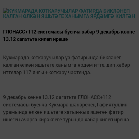
ГЛОНАСС+112 системасы буенча хәбәр 9 декабрь көнне
13.12 сәгатьтә килеп ирешә
Кукмарада коткаручылар үз фатирында бикләнеп
калган өлкән яшьтәге ханымга ярдәм итте, дип хәбәр
иттеләр 117 янгын-коткару частенда.
9 декабрь көнне 13.12 сәгатьтә ГЛОНАСС+112
системасы буенча Кукмара шәһәренең Гафиятуллин
урамында өлкән яшьтәге хатын-кыз яшәгән фатир
ишеген ачарга кирәклеге турында хәбәр килеп ирешә.