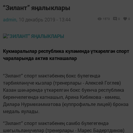
“Зилант” яңалыклары
admin,
10 декабрь 2019 - 13:44
1573
0
0
Кукмаралылар республика күләмендә үткәрелгән спорт
чараларында актив катнашалар
“Зилант” спорт мәктәбенең бокс бүлегендә
тәрбияләнүче кызлар (тренерлары - Алексей Гоглев)
Казан шәһәрендә үткәрелгән бокс буенча республика
беренчелегендә катнашып, Арина Кибякова - көмеш,
Диләрә Нурмөхәммәтова (күппрофильле лицей) бронза
медаль яулады.
“Зилант” спорт мәктәбенең самбо бүлегегендә
шөгыльләнүчеләр (тренерлары - Марес Бадертдинов)