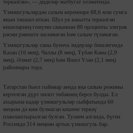
теркәлгән», — диделәр матбугат хезмәтендә.
Үзмәшгульләрдән салым керемнәре 88,6 млн сумга
якын тәшкил иткән. Шул ук вакытта теркәлгән
кешеләрнең гомуми саныннан 80 проценты элегрәк
рәсми рәвештә эшләмәгән һәм салым түләмәгән.
Үзмәшгульләр саны буенча лидерлар бишлегендә
Казан (16 мең), Чаллы (8 мең), Түбән Кама (2,9
мең), Әлмәт (2,7 мең) һәм Яшел Үзән (2,1 мең)
районнары тора.
Татарстан быел гыйнвар аенда яңа салым режимы
кертелгән дүрт пилот төбәкнең берсе булды. Ел
ахырына кадәр үзмәшгульләр сыйфатында 60
меңнән дә ким булмаган кешене теркәү
планлаштырылган булган. Тулаем алганда, бүген
Россиядә 314 меңнән артык үзмәшгуль бар.