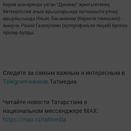
Киров шәһәрендә узган “Динамо” җәмгыятенең
бөтенроссия ачык ярышларында катнашыпз үлчәү
авырлыгында Ильяс Баһаманов (беренче гимназия) -
җиңүче, Ранил Газизуллин (күппрофильле лицей) бронза
призер булды.
Следите за самым важным и интересным в
Telegram-канале
Татмедиа
Читайте новости Татарстана в
национальном мессенджере MАХ:
https://max.ru/tatmedia