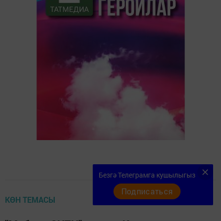
Безгә Телеграмга кушылыгыз
Подписаться
КӨН ТЕМАСЫ