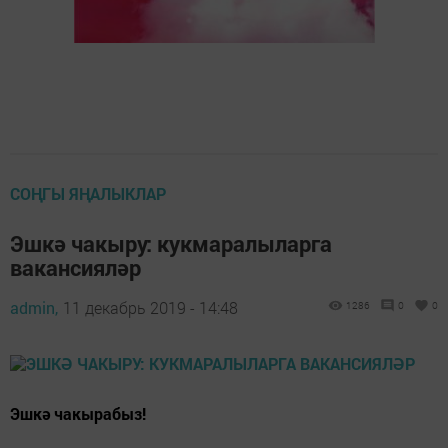
СОҢГЫ ЯҢАЛЫКЛАР
Эшкә чакыру: кукмаралыларга
вакансияләр
admin,
11 декабрь 2019 - 14:48
1286
0
0
Эшкә чакырабыз!