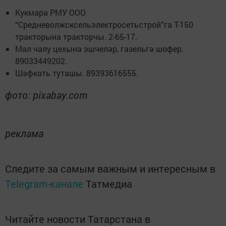
Кукмара РМУ ООО
“Средневолжсксельэлектросетьстрой”га Т-150
тракторына тракторчы. 2-65-17.
Мал чалу цехына эшчеләр, газельгә шофер.
89033449202.
Шәфкать туташы. 89393616555.
фото: pixabay.com
реклама
Следите за самым важным и интересным в
Telegram-канале
Татмедиа
Читайте новости Татарстана в