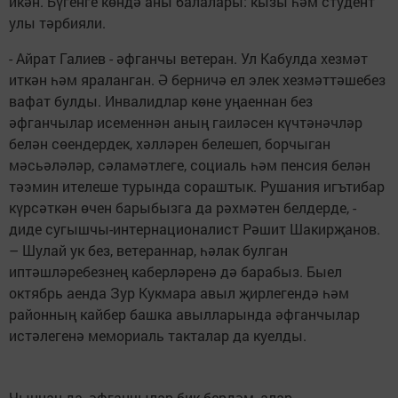
икән. Бүгенге көндә аны балалары: кызы һәм студент
улы тәрбияли.
- Айрат Галиев - әфганчы ветеран. Ул Кабулда хезмәт
иткән һәм яраланган. Ә берничә ел элек хезмәттәшебез
вафат булды. Инвалидлар көне уңаеннан без
әфганчылар исеменнән аның гаиләсен күчтәнәчләр
белән сөендердек, хәлләрен белешеп, борчыган
мәсьәләләр, сәламәтлеге, социаль һәм пенсия белән
тәэмин ителеше турында сораштык. Рушания игътибар
күрсәткән өчен барыбызга да рәхмәтен белдерде, -
диде сугышчы-интернационалист Рәшит Шакирҗанов.
– Шулай ук без, ветераннар, һәлак булган
иптәшләребезнең каберләренә дә барабыз. Быел
октябрь аенда Зур Кукмара авыл җирлегендә һәм
районның кайбер башка авылларында әфганчылар
истәлегенә мемориаль такталар да куелды.
Чыннан да, әфганчылар бик бердәм, алар