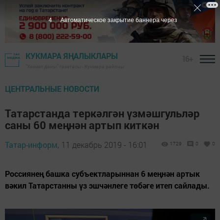
3
Автоматическое закрытие баннера через
КУКМАРА ЯҢАЛЫКЛАРЫ
16+
"Хезмәт даны" газетасы - Кукмара районы
ЦЕНТРАЛЬНЫЕ НОВОСТИ
Татарстанда теркәлгән үзмәшгульләр
саны 60 меңнән артып киткән
Татар-информ,
11 декабрь 2019 - 16:01
1729
0
0
Россиянең башка субъектларыннан 6 меңнән артык
вәкил Татарстанны үз эшчәнлеге төбәге итеп сайлады.