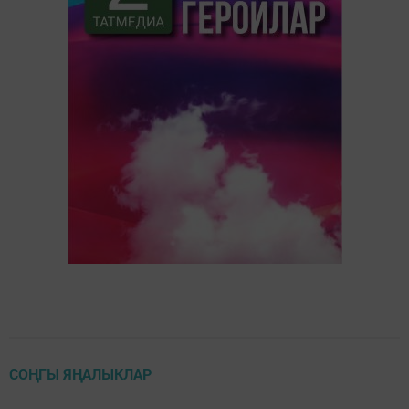
СОҢГЫ ЯҢАЛЫКЛАР