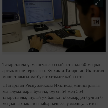
Татарстанда үзмәшгульләр сыйфатында 60 меңнән
артык кеше теркәлгән. Бу хакта Татарстан Икътисад
министрлыгы матбугат хезмәте хәбәр итә.
«Татарстан Республикасы Икътисад министрлыгы
мәгълүматлары буенча, бүген 54 мең 554
татарстанлы, шулай ук башка төбәкләрдән булган 6
меңнән артык чит шәһәр кешесе үзмәшгуль итеп