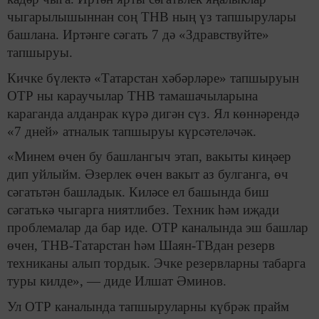
чыгарылышыннан соң ТНВ ның үз тапшырулары
башлана. Иртәнге сәгать 7 дә «Здравствуйте»
тапшыруы.
Кичке бүлектә «Татарстан хәбәрләре» тапшыруын
ОТР ны караучылар ТНВ тамашачыларына
караганда алданрак күрә дигән сүз. Ял көннәрендә
«7 дней» атналык тапшыруы күрсәтеләчәк.
«Минем өчен бу башлангыч этап, вакыты киңәер
дип уйлыйм. Әзерлек өчен вакыт аз булганга, өч
сәгатьтән башладык. Киләсе ел башында биш
сәгатькә чыгарга ниятлибез. Техник һәм иҗади
проблемалар да бар иде. ОТР каналында эш башлар
өчен, ТНВ-Татарстан һәм Шаян-ТВдан резерв
техниканы алып тордык. Эчке резервларны табарга
туры килде», — диде Илшат Әминов.
Ул ОТР каналында тапшыруларны күбрәк прайм