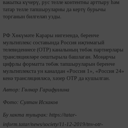
вакытка күчерү, рус телле контентны арттыру һәм
татар телле тапшыруларны да кертү бурычы
торганын билгеләп узды.
РФ Хөкүмәте Карары нигезендә, беренче
мультиплекс составында Россия иҗтимагый
телевидениесе (ОТР) каналының төбәк партнерлары
трансляцияләре оештырыла башлаган. Моңарчы
цифрлы форматта төбәк тапшыруларын беренче
мультиплекста ун каналдан «Россия 1», «Россия 24»
кенә трансляцияләсә, хәзер ОТР да кушылган.
Автор: Гөлнар Гарифуллина
Фото: Султан Исхаков
Бу хакта тулырак: https://tatar-
inform.tatar/news/society/11-12-2019/tnv-otr-