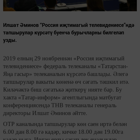
Илшат Әминов “Россия иҗтимагый телевидениесе”ндә
тапшырулар күрсәтү буенча бурычларны билгеләп
узды.
2019 елның 29 ноябреннән «Россия иҗтимагый
телевидениесе» федераль телеканалы «Татарстан-
Яңа гасыр» телеканалын күрсәтә башлады. Әлегә
тапшырулар вакыты көненә өч сәгать тәшкил итә.
Киләчәктә биш сәгатькә җиткерү нияте бар. Бу
хакта «Татар-информ» агентлыгында матбугат
конференциясендә ТНВ телеканалы генераль
директоры Илшат Әминов әйтте.
ОТР каналында тапшырулар көн саен иртә белән
6.00 дан 8.00 гә кадәр, кичке 18.00 дән 19.00га
кадәр чыга. Иртән ярты сәгатьлек яңалыклар