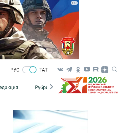
РУС
ТАТ
едакция
Рубрикалар