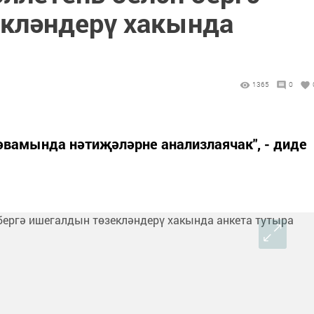
кләндерү хакында
1365
0
әвамында нәтиҗәләрне анализлаячак", - диде