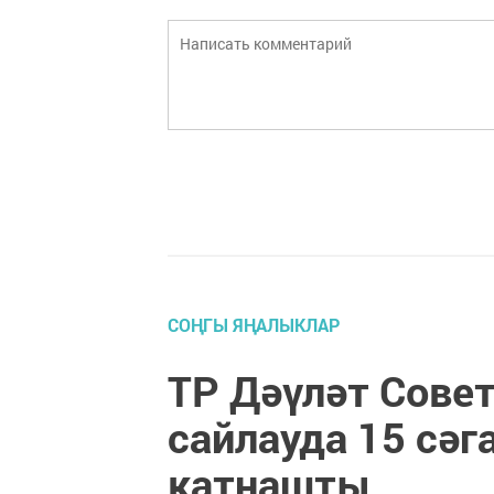
СОҢГЫ ЯҢАЛЫКЛАР
ТР Дәүләт Сове
сайлауда 15 сәг
катнашты