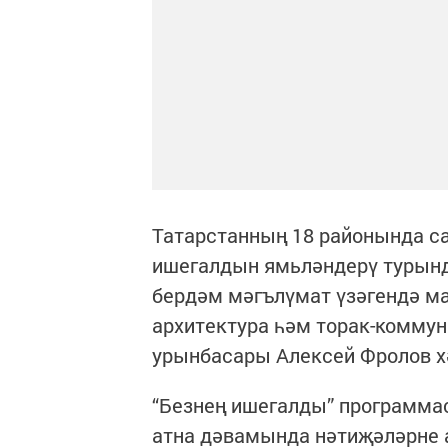
Татарстанның 18 районында с
ишегалдын ямьләндерү турында
бердәм мәгълүмат үзәгендә ма
архитектура һәм торак-комму
урынбасары Алексей Фролов хә
“Безнең ишегалды” программа
атна дәвамында нәтиҗәләрне 