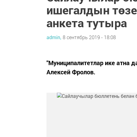
ишегалдын төзе
анкета тутыра
admin,
8 сентябрь 2019 - 18:08
"Муниципалитетлар ике атна д
Алексей Фролов.