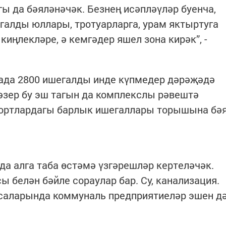
 да бәяләнәчәк. Безнең исәпләүләр буенча,
егалды юллары, тротуарларга, урам яктыртуга
киңлекләре, ә кемгәдер яшел зона кирәк”, -
мада 2800 ишегалды инде күпмедер дәрәҗәдә
хәзер бу эш тагын да комплекслы рәвештә
йортлардагы барлык ишегаллары торышына бә
а алга таба өстәмә үзгәрешләр кертеләчәк.
 белән бәйле сораулар бар. Су, канализация.
саларында коммуналь предприятиеләр эшен д