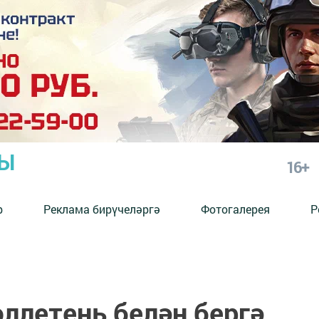
РЫ
16+
р
Реклама бирүчеләргә
Фотогалерея
Р
ллетень белән бергә