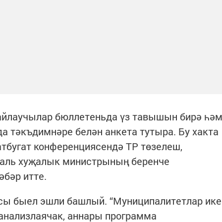
айлаучылар бюллетеньда үз тавышын бирә һә
 тәкъдимнәре белән анкета тутыра. Бу хакта
тбугат конференциясендә ТР төзелеш,
наль хуҗалык министрының беренче
бәр итте.
сы быел эшли башлый. “Муниципалитетлар ике
анализлаячак, аннары программа