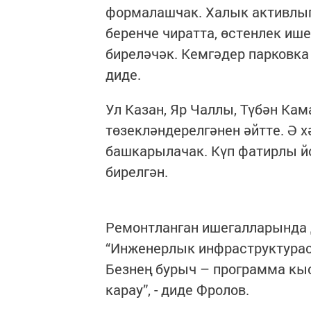
формалашчак. Халык активлыгы
беренче чиратта, өстенлек иш
биреләчәк. Кемгәдер парковка 
диде.
Ул Казан, Яр Чаллы, Түбән Ка
төзекләндерелгәнен әйтте. Ә 
башкарылачак. Күп фатирлы 
бирелгән.
Ремонтланган ишегалларында д
“Инженерлык инфраструктурасы
Безнең бурыч – программа кы
карау”, - диде Фролов.