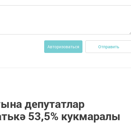
Отправить
Авторизоваться
тына депутатлар
атькә 53,5% кукмаралы