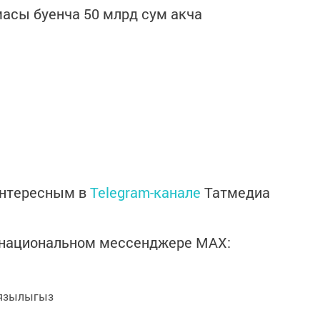
асы буенча 50 млрд сум акча
интересным в
Telegram-канале
Татмедиа
в национальном мессенджере MАХ:
язылыгыз