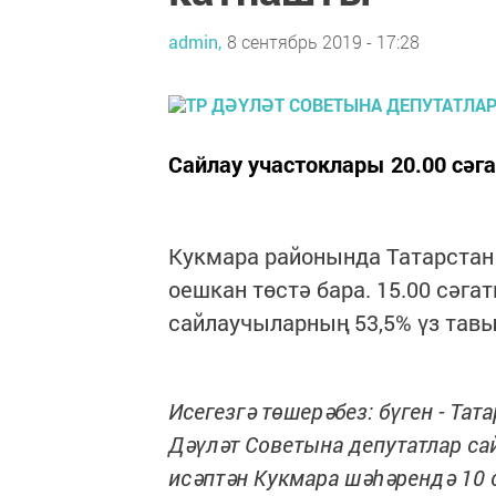
admin,
8 сентябрь 2019 - 17:28
Сайлау участоклары 20.00 сәг
Кукмара районында Татарстан
оешкан төстә бара. 15.00 сәга
сайлаучыларның 53,5% үз тавы
Исегезгә төшерәбез: бүген - Т
Дәүләт Советына депутатлар сайл
исәптән Кукмара шәһәрендә 10 