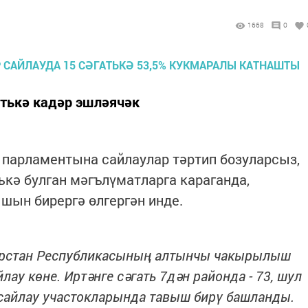
1668
0
атькә кадәр эшләячәк
 парламентына сайлаулар тәртип бозуларсыз,
тькә булган мәгълүматларга караганда,
шын бирергә өлгергән инде.
атарстан Республикасының алтынчы чакырылыш
ау көне. Иртәнге сәгать 7дән районда - 73, шул
сайлау участокларында тавыш бирү башланды.