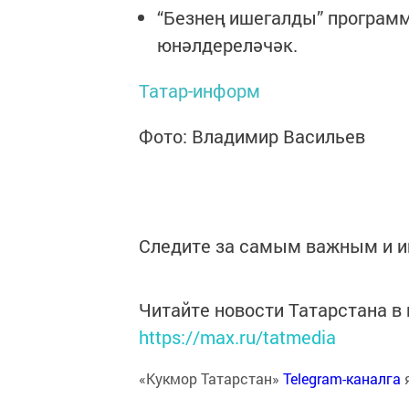
“Безнең ишегалды” программ
юнәлдереләчәк.
Татар-информ
Фото: Владимир Васильев
Следите за самым важным и 
Читайте новости Татарстана 
https://max.ru/tatmedia
«Кукмор Татарстан»
Telegram-каналга