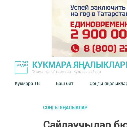
КУКМАРА ЯҢАЛЫКЛА
"Хезмәт даны" газетасы - Кукмара районы
Кукмара ТВ
Баш бит
Соңгы яңалыкла
СОҢГЫ ЯҢАЛЫКЛАР
Сайлаучылар бю