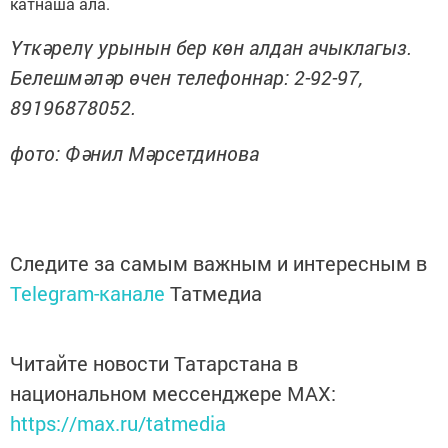
катнаша ала.
Үткәрелү урынын бер көн алдан ачыклагыз.
Белешмәләр өчен телефоннар: 2-92-97,
89196878052.
фото: Фәнил Мәрсетдинова
Следите за самым важным и интересным в
Telegram-канале
Татмедиа
Читайте новости Татарстана в
национальном мессенджере MАХ:
https://max.ru/tatmedia