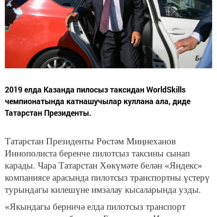
2019 елда Казанда пилосыз таксидан WorldSkills
чемпионатында катнашучылар куллана ала, диде
Татарстан Президенты.
Татарстан Президенты Рөстәм Миңнеханов
Иннополиста беренче пилотсыз таксины сынап
карады. Чара Татарстан Хөкүмәте белән «Яндекс»
компаниясе арасында пилотсыз транспортны үстерү
турындагы килешүне имзалау кысаларында узды.
«Якындагы берничә елда пилотсыз транспорт