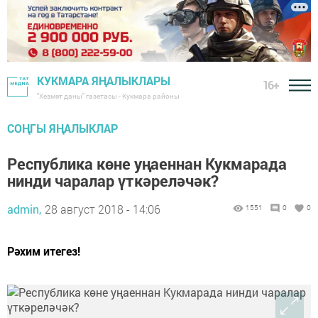
КУКМАРА ЯҢАЛЫКЛАРЫ
16+
"Хезмәт даны" газетасы - Кукмара районы
СОҢГЫ ЯҢАЛЫКЛАР
Республика көне уңаеннан Кукмарада
нинди чаралар үткәреләчәк?
admin,
28 август 2018 - 14:06
1551
0
0
Рәхим итегез!