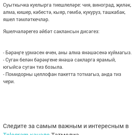
Суыткычка куелырга тиешлеләре: чия, виноград, җиләк,
алма, кишер, кәбестә, кыяр, гөмбә, кукуруз, ташкабак,
яшел тәмләткечләр.
Яшелчәләрегез әйбәт саклансын дисәгез:
- Бәрәңге үрмәсен өчен, аны алма янәшәсенә куймагыз.
- Суган белән бәрәңгене янәшә сакларга ярамый,
югыйсә суган тиз бозыла.
- Помидорны целлофан пакетта тотмагыз, анда тиз
чери.
Следите за самым важным и интересным в
Telegram-канале
Татмедиа