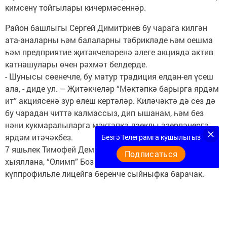
кимсенү тойгылары кичермәсеннәр.
Район башлыгы Сергей Димитриев бу чарага килгән
ата-аналарны һәм балаларны тәбрикләде һәм оешма
һәм предприятие җитәкчеләренә әлеге акциядә актив
катнашулары өчен рәхмәт белдерде.
- Шунысы сөенечле, бу матур традиция елдан-ел үсеш
ала, - диде ул. – Җитәкчеләр “Мәктәпкә барырга ярдәм
ит” акциясенә зур өлеш кертәләр. Киләчәктә дә сез дә
бу чарадан читтә калмассыз, дип ышанам, һәм без
нәни кукмаралыларга мәктәпкә лаеклы әзерләнергә
ярдәм итәчәкбез.
Безгә Телеграмга кушылыгыз
7 яшьлек Тимофей Демьянов хоккейчы булырга
Подписаться
хыяллана, “Олимп” Боз сараенда шөгыльләнә. Быел
күппрофильле лицейга беренче сыйныфка барачак.
- Мондый акцияләр үткәрелү бик яхшы, - ди әнисе
Лилия ханым. – Без балаларыбызгә бүләкләр
тапшыручы, битараф булмаган иганәчеләр булуына