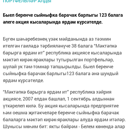
Быел беренче сыйныфка барачак барлыгы 123 балага
әлеге акция кысаларында ярдәм күрсәтелде.
Бүген шәһәребезнең үзәк мәйданында аз тәэмин
ителгән гаиләдә тәрбияләнүче 38 балага “Мәктәпкә
барырга ярдәм ит” республика акциясе кысаларында
мәктәп кирәк-яраклары тутырылган портфельләр,
шулай ук тәм-томнар тапшырылды. Быел беренче
сыйныфка барачак барлыгы123 балага әнә шундый
ярдәм күрсәтелде.
“Мәктәпкә барырга ярдәм ит” республика хәйрия
акциясе, 2007 елдан башлап, 1 сентябрь алдыннан
үткәрелеп килә. Бу акция кысаларында предприятие
һәм оешма җитәкчеләре беренче сыйныфка барачак
балаларга мәктәп кирәк-яраклары алуда ярдәм итәләр.
Шунысы мөһим бит: якты бәйрәм - Белем көнендә алар