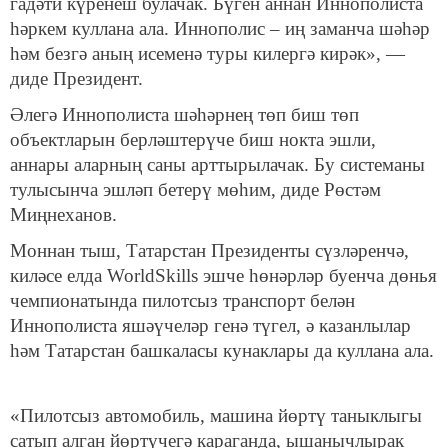
гадәти күренеш булачак. Бүген аннан Иннополиста
һәркем куллана ала. Иннополис – иң заманча шәһәр
һәм безгә аның исеменә туры килергә кирәк», —
диде Президент.
Әлегә Иннополиста шәһәрнең төп биш төп
объектларын берләштерүче биш нокта эшли,
аннары аларның саны арттырылачак. Бу системаны
тулысынча эшләп бетерү мөһим, диде Рөстәм
Миңнеханов.
Моннан тыш, Татарстан Президенты сүзләренчә,
киләсе елда WorldSkills эшче һөнәрләр буенча дөнья
чемпионатында пилотсыз транспорт белән
Иннополиста яшәүчеләр генә түгел, ә казанлылар
һәм Татарстан башкаласы кунаклары да куллана ала.
«Пилотсыз автомобиль, машина йөртү таныклыгы
сатып алган йөртүчегә караганда, ышанычлырак