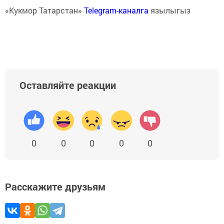
«Кукмор Татарстан»
Telegram-каналга
язылыгыз
Оставляйте реакции
0
0
0
0
0
Расскажите друзьям