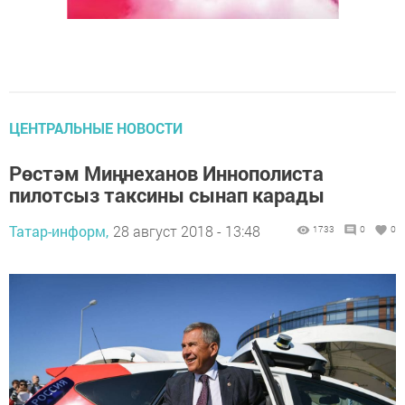
ЦЕНТРАЛЬНЫЕ НОВОСТИ
Рөстәм Миңнеханов Иннополиста
пилотсыз таксины сынап карады
Татар-информ,
28 август 2018 - 13:48
1733
0
0