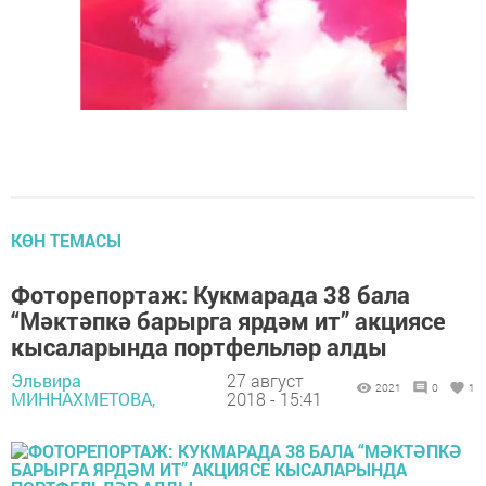
КӨН ТЕМАСЫ
Фоторепортаж: Кукмарада 38 бала
“Мәктәпкә барырга ярдәм ит” акциясе
кысаларында портфельләр алды
Эльвира
27 август
2021
0
1
МИННАХМЕТОВА,
2018 - 15:41