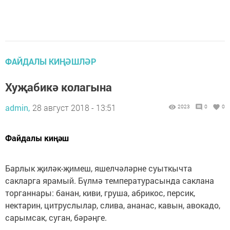
ФАЙДАЛЫ КИҢӘШЛӘР
Хуҗабикә колагына
admin,
28 август 2018 - 13:51
2023
0
0
Файдалы киңәш
Барлык җиләк-җимеш, яшелчәләрне суыткычта
сакларга ярамый. Бүлмә температурасында саклана
торганнары: банан, киви, груша, абрикос, персик,
нектарин, цитруслылар, слива, ананас, кавын, авокадо,
сарымсак, суган, бәрәңге.