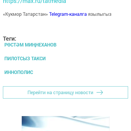
https://max.ru/tatmedia
«Кукмор Татарстан»
Telegram-каналга
язылыгыз
Теги:
РӨСТӘМ МИҢНЕХАНОВ
ПИЛОТСЫЗ ТАКСИ
ИННОПОЛИС
Перейти на страницу новости