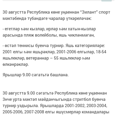
30 августта Республика көне уңаеннан “Зилант” спорт
мәктәбендә түбәндәге чаралар үткәреләчәк:
- егетләр һәм кызлар, ирләр һәм хатын-кызлар
арасында пляж волейболы, яшь чикләнмәгән,
- өстәл теннисы буенча турнир. Яшь категорияләре:
2001 елгы һәм яшьрәкләр, 2001-2006 елгылар, 18-54
яшьлекләр, ветераннар – 55 яшьлекләр һәм
өлкәнрәкләр.
Ярышлар 9.00 сәгатьтә башлана.
30 августта 9.00 сәгатьтә Республика көне уңаеннан
3нче урта мәктәп мәйданчыгында стритбол буенча
турнир уздырыла. Ярышларда 2001-2002, 2003-2004,
2005-2006, 2007-2008 елгы яшүсмерләр командалары