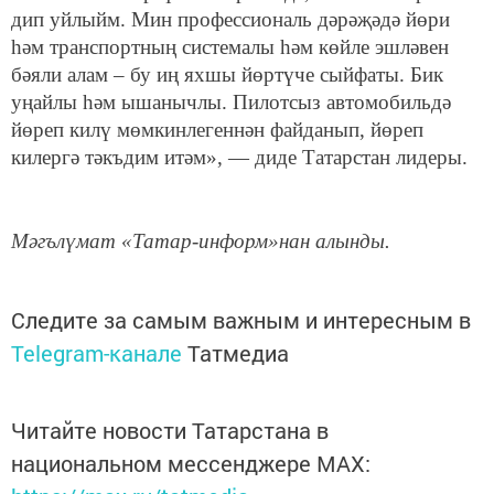
дип уйлыйм. Мин профессиональ дәрәҗәдә йөри
һәм транспортның системалы һәм көйле эшләвен
бәяли алам – бу иң яхшы йөртүче сыйфаты. Бик
уңайлы һәм ышанычлы. Пилотсыз автомобильдә
йөреп килү мөмкинлегеннән файданып, йөреп
килергә тәкъдим итәм», — диде Татарстан лидеры.
Мәгълүмат «Татар-информ»нан алынды.
Следите за самым важным и интересным в
Telegram-канале
Татмедиа
Читайте новости Татарстана в
национальном мессенджере MАХ: