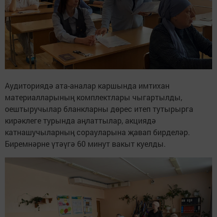
Аудиториядә ата-аналар каршында имтихан
материалларының комплектлары чыгартылды,
оештыручылар бланкларны дөрес итеп тутырырга
кирәклеге турында аңлаттылар, акциядә
катнашучыларның сорауларына җавап бирделәр.
Биремнәрне үтәүгә 60 минут вакыт куелды.