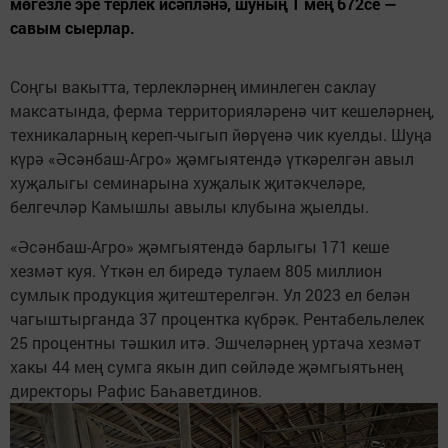
мөгезле эре терлек исәпләнә, шуның 1 мең 672се —
савым сыерлар.
Соңгы вакытта, терлекләрнең иминлеген саклау
максатында, ферма территорияләренә чит кешеләрнең,
техникаларның кереп-чыгып йөрүенә чик куелды. Шуңа
күрә «Әсәнбаш-Агро» җәмгыятендә үткәрелгән авыл
хуҗалыгы семинарына хуҗалык җитәкчеләре,
белгечләр Камышлы авылы клубына җыелды.
«Әсәнбаш-Агро» җәмгыятендә барлыгы 171 кеше
хезмәт куя. Үткән ел биредә тулаем 805 миллион
сумлык продукция җитештерелгән. Ул 2023 ел белән
чагыштырганда 37 процентка күбрәк. Рентабельлелек
25 процентны тәшкил итә. Эшчеләрнең уртача хезмәт
хакы 44 мең сумга якын дип сөйләде җәмгыятьнең
директоры Рафис Баһаветдинов.