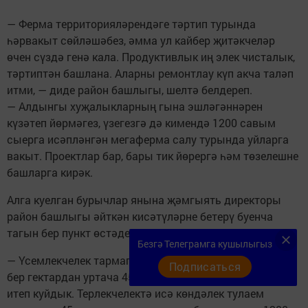
— Ферма территорияләрендәге тәртип турында
һәрвакыт сөйләшәбез, әмма ул кайбер җитәкчеләр
өчен сүздә генә кала. Продуктивлык иң элек чисталык,
тәртиптән башлана. Аларны ремонтлау күп акча таләп
итми, — диде район башлыгы, шелтә белдереп.
— Алдынгы хуҗалыкларның гына эшләгәннәрен
күзәтеп йөрмәгез, үзегезгә дә кимендә 1200 савым
сыерга исәпләнгән мегаферма салу турында уйларга
вакыт. Проектлар бар, бары тик йөрергә һәм төзелешне
башларга кирәк.
Алга куелган бурычлар янына җәмгыять директоры
район башлыгы әйткән кисәтүләрне бетерү буенча
тагын бер пункт өстәде.
Безгә Телеграмга кушылыгыз
— Үсемлекчелек тармагына килгәндә, быел үзебезгә
Подписаться
бер гектардан уртача 45 центнер уңыш алуны бурыч
итеп куйдык. Терлекчелектә исә көндәлек тулаем