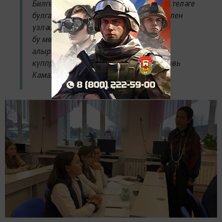
Билгеле, инженер сыйныфыннан тыш, теләге
булган башка лицейчылар да кытай телен
үзләштерә ала. Шулай ук киләсе елга
бу мөмкинлекне әти-әниләргә дә бирә
алырбыз дип уйлыйм, — дип сөйләде
күппрофильле лицей директоры Любовь
Камалова.