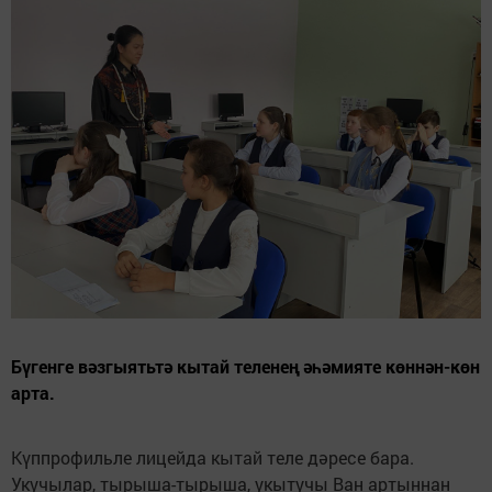
Бүгенге вәзгыятьтә кытай теленең әһәмияте көннән-көн
арта.
Күппрофильле лицейда кытай теле дәресе бара.
Укучылар, тырыша-тырыша, укытучы Ван артыннан