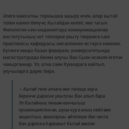
Әлеге максатны тормышка ашыру өчен, алар кытай
телен камил белүче, Кытайдан килеп, яки тагын
Филология һәм мәдәниятара коммуникацияләр
институтының чит телләрне укыту теориясе һәм
практикасы кафедрасы мөгаллимен өстәргә мөмкин,
бүгенге көндә Казан федераль университетында
магистратурада белем алучы Ван Сыян исемле егетне
чакырганнар. Ул, атна саен Кукмарага кайтып,
укучыларга дәрес бирә.
— Кытай теле атнага ике тапкыр керә.
Беренче дәресне укытучы Ван алып бара.
Ул Кытайның төньяк-көнчыгыш
провинциясеннән, шуңа күрә аның сөйләме
акцентсыз, авазларны әйтелеше бик чиста.
Ван дәрескә һәрвакыт Кытай милли