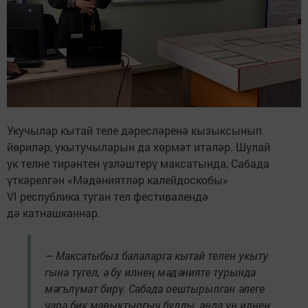
Укучылар кытай теле дәресләренә кызыксынып
йөриләр, укытучыларын да хөрмәт итәләр. Шулай
ук телне тирәнтен үзләштерү максатында, Сабада
үткәрелгән «Мәдәниятләр калейдоскобы»
VI республика туган тел фестивалендә
дә катнашканнар.
— Максатыбыз балаларга кытай телен укыту
гына түгел, ә бу илнең мәдәнияте турында
мәгълүмат бирү. Сабада оештырылган әлеге
чара бик мавыктыргыч булды, анда ун илнең