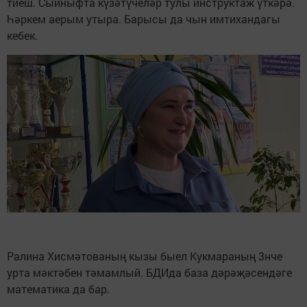
тиеш. Сыйныфта күзәтүчеләр тулы инструктаж үткәрә.
Һәркем аерым утыра. Барысы да чын имтихандагы
кебек.
Ралина Хисмәтованың кызы быел Кукмараның 3нче
урта мәктәбен тәмамлый. БДИда база дәрәҗәсендәге
математика да бар.