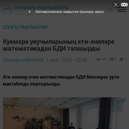
КУКМАРА ЯҢАЛЫКЛАРЫ
16+
2
Автоматическое закрытие баннера через
"Хезмәт даны" газетасы - Кукмара районы
СОҢГЫ ЯҢАЛЫКЛАР
Кукмара укучыларының әти-әниләре
математикадан БДИ тапшырды
Эльвира ИВАНОВА,
1 март 2025 - 22:05
804
0
0
Ата-аналар өчен математикадан БДИ Манзарас урта
мәктәбендә оештырылды.