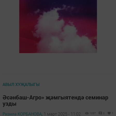
АВЫЛ ХУҖАЛЫГЫ
Әсәнбаш-Агро» җәмгыятендә семинар
узды
Ризилә КОРБАНОВА,
1 март 2025 - 11:02
1037
0
1