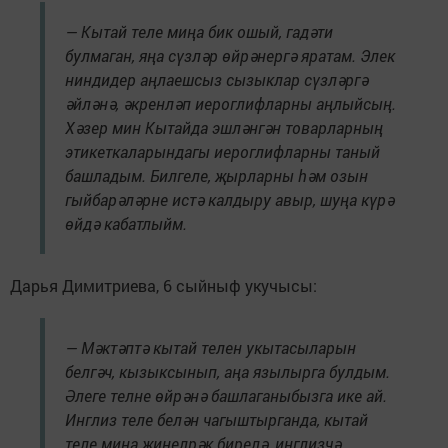
— Кытай теле миңа бик ошый, гадәти
булмаган, яңа сүзләр өйрәнергә яратам. Элек
ниндидер аңлаешсыз сызыклар сүзләргә
әйләнә, әкренләп иероглифларны аңлыйсың.
Хәзер мин Кытайда эшләнгән товарларның
этикеткаларындагы иероглифларны таный
башладым. Билгеле, җырларны һәм озын
гыйбарәләрне истә калдыру авыр, шуңа күрә
өйдә кабатлыйм.
Дарья Димитриева, 6 сыйныф укучысы:
— Мәктәптә кытай телен укытасыларын
белгәч, кызыксынып, аңа язылырга булдым.
Әлеге телне өйрәнә башлаганыбызга ике ай.
Инглиз теле белән чагыштырганда, кытай
теле миңа җиңелрәк бирелә, инглизчә