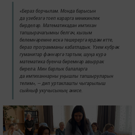
«Бераз борчылам. Монда барысын
да үзебезгә тоеп карарга мөмкинлек
бирделәр. Математикадан имтихан
тапшырачагымны белгәч, кызым
белемнәремне искә төшерергә ярдәм итте,
бераз программаны кабатладык. Үзем күбрәк
гуманитар фәннәргә тартым, шуңа күрә
математика буенча биремнәр авыррак
бирелә. Мин барлык балаларга
да имтиханнарны уңышлы тапшыруларын
телим», — дип уртаклашты чыгарылыш
сыйныф укучысының әнисе.