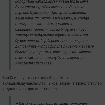
колоритын чагылдырган киемнәрдән керә.
Бу да үзенә күрә бик кызыклы. Ә икенче
дәресне Кукмарадан Диләрә Шаякбарова
алып бара. Ул КФУны тәмамлаган, Кытайда
стажировка узган. Аның максаты —
балаларга теоретик белем бирү, ягъни рус
телендә кагыйдәләрне аңлату. Шулай итеп,
бу ике педагог бер-берсен тулыландыра, —
дип сөйләде күппрофильле лицейның өстәмә
белем бирү педагогы, инженер сыйныфлары
һәм кытай телен өйрәнү буенча куратор
Анастасия Степанова.
Ван Сыян рус телен яхшы белә. Әгәр
аңлашылмаучанлыклар чыкса, заманча технологияләр
ярдәмгә килә дип аңлаттылар.
— Кытай теле дөньяда иң авыр телләрнең