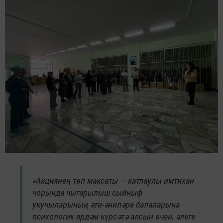
«Акциянең төп максаты — катлаулы имтихан
чорында чыгарылыш сыйныф
укучыларының әти-әниләре балаларына
психологик ярдәм күрсәтә алсын өчен, әлеге