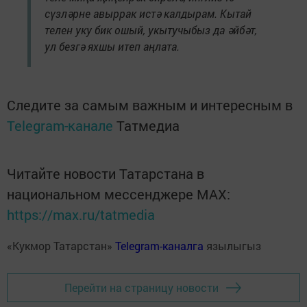
сүзләрне авыррак истә калдырам. Кытай
телен уку бик ошый, укытучыбыз да әйбәт,
ул безгә яхшы итеп аңлата.
Следите за самым важным и интересным в
Telegram-канале
Татмедиа
Читайте новости Татарстана в
национальном мессенджере MАХ:
https://max.ru/tatmedia
«Кукмор Татарстан»
Telegram-каналга
язылыгыз
Перейти на страницу новости