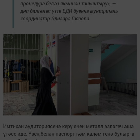
процедура белән якыннан таныштыру», —
дип билгеләп үтте БДИ буенча муниципаль
координатор Элизара Гаязова.
Имтихан аудиториясенә керү өчен металл эзләгеч аша
үтәсе иде. Үзең белән паспорт һәм каләм генә булырга