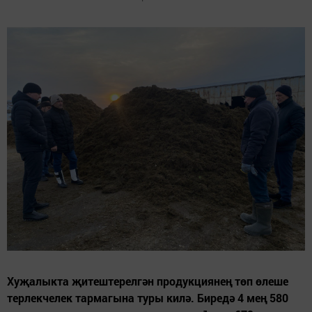
Хуҗалыкта җитештерелгән продукциянең төп өлеше
терлекчелек тармагына туры килә. Биредә 4 мең 580