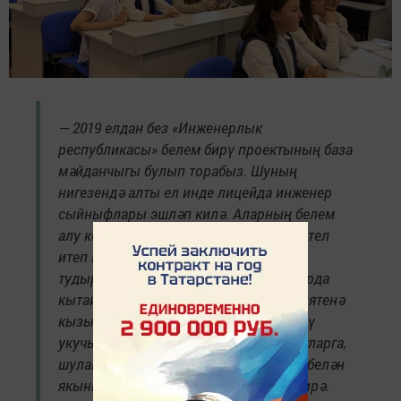
— 2019 елдан без «Инженерлык
республикасы» белем бирү проектының база
мәйданчыгы булып торабыз. Шуның
нигезендә алты ел инде лицейда инженер
сыйныфлары эшләп килә. Аларның белем
алу кейсын баету максатында, икенче тел
итеп кытай телен өйрәнү мөмкинлеге
тудырырга булдык. Чөнки соңгы елларда
кытай теленә, әлеге халыкның мәдәниятенә
кызыксыну артты. Кытай телен өйрәнү
укучыларыбызга заман белән бергә атларга,
шулай ук кытай халкының мәдәнияте белән
якыннанрак танышырга мөмкинлек бирә.