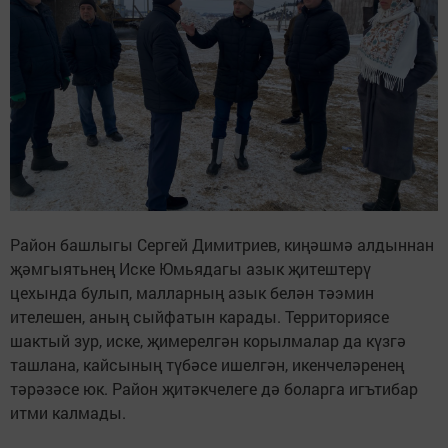
Район башлыгы Сергей Димитриев, киңәшмә алдыннан
җәмгыятьнең Иске Юмьядагы азык җитештерү
цехында булып, малларның азык белән тәэмин
ителешен, аның сыйфатын карады. Территориясе
шактый зур, иске, җимерелгән корылмалар да күзгә
ташлана, кайсының түбәсе ишелгән, икенчеләренең
тәрәзәсе юк. Район җитәкчелеге дә боларга игътибар
итми калмады.