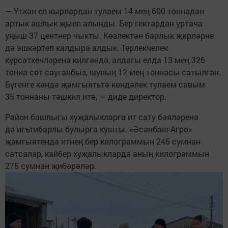
— Үткән ел кырлардан тулаем 14 мең 600 тоннадан
артык ашлык җыеп алынды. Бер гектардан уртача
уңыш 37 центнер чыкты. Көзлектән барлык җирләрне
дә эшкәртеп калдыра алдык. Терлекчелек
күрсәткечләренә килгәндә, алдагы елда 13 мең 326
тонна сөт сауганбыз, шуның 12 мең тоннасы сатылган.
Бүгенге көндә җәмгыятьтә көндәлек тулаем савым
35 тоннаны тәшкил итә, — диде директор.
Район башлыгы хуҗалыкларга ит сату бәяләренә
дә игътибарлы булырга кушты. «Әсәнбаш-Агро»
җәмгыятендә итнең бер килограммын 245 сумнан
сатсалар, кайбер хуҗалыкларда аның килограммын
275 сумнан җибәрәләр.