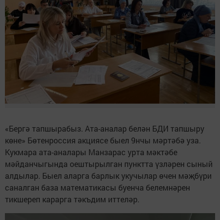
«Бергә тапшырабыз. Ата-аналар белән БДИ тапшыру
көне» Бөтенроссия акциясе быел 9нчы мәртәбә уза.
Кукмара ата-аналары Манзарас урта мәктәбе
мәйданчыгында оештырылган пунктта үзләрен сыный
алдылар. Быел аларга барлык укучылар өчен мәҗбүри
саналган база математикасы буенча белемнәрен
тикшереп карарга тәкъдим иттеләр.