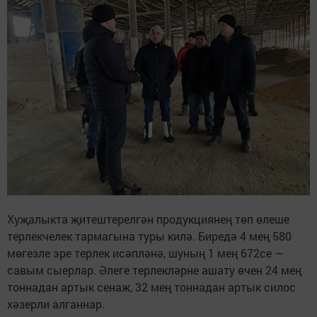
Хуҗалыкта җитештерелгән продукциянең төп өлеше
терлекчелек тармагына туры килә. Биредә 4 мең 580
мөгезле эре терлек исәпләнә, шуның 1 мең 672се —
савым сыерлар. Әлеге терлекләрне ашату өчен 24 мең
тоннадан артык сенаж, 32 мең тоннадан артык силос
хәзерли алганнар.