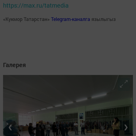
https://max.ru/tatmedia
«Кукмор Татарстан»
Telegram-каналга
язылыгыз
Галерея
❮
❯