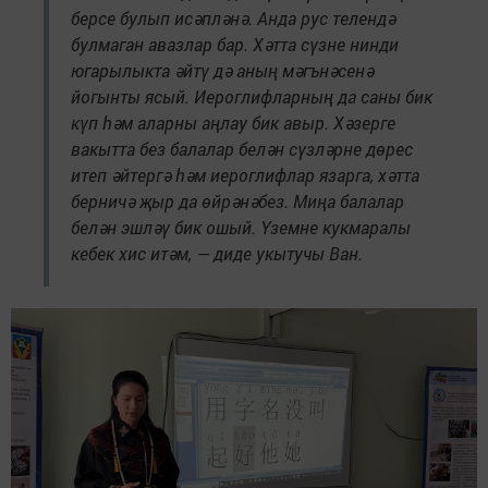
берсе булып исәпләнә. Анда рус телендә
булмаган авазлар бар. Хәтта сүзне нинди
югарылыкта әйтү дә аның мәгънәсенә
йогынты ясый. Иероглифларның да саны бик
күп һәм аларны аңлау бик авыр. Хәзерге
вакытта без балалар белән сүзләрне дөрес
итеп әйтергә һәм иероглифлар язарга, хәтта
берничә җыр да өйрәнәбез. Миңа балалар
белән эшләү бик ошый. Үземне кукмаралы
кебек хис итәм, — диде укытучы Ван.