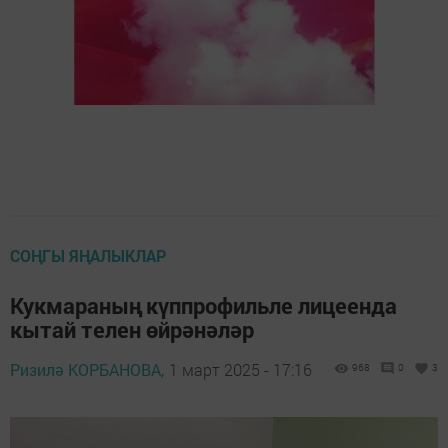
СОҢГЫ ЯҢАЛЫКЛАР
Кукмараның күппрофильле лицеенда
кытай телен өйрәнәләр
Ризилә КОРБАНОВА,
1 март 2025 - 17:16
968
0
3