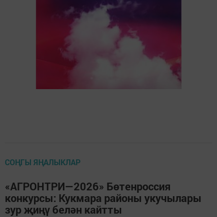
СОҢГЫ ЯҢАЛЫКЛАР
«АГРОНТРИ—2026» Бөтенроссия
конкурсы: Кукмара районы укучылары
зур җиңү белән кайтты