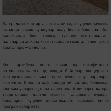
Лагерьдагы һәр иртә сәгать сигездә күңелле музыка
астында физик күнегүләр ясау белән башлана. Көн
дәвамында биш тапкыр туклану оештырылган.
Балалар да ашханә хезмәткәрләрен мактап: «Бик тәмле
ашаталар», — диделәр.
Көн тәртибенә спорт ярышлары, эстафеталар,
интеллектуаль уеннар, иҗади бәйгеләр, концертлар,
мастер-класслар һәм төрле күңел ачу чаралары
кертелгән. Балалар саф һавада уйный, яңа белемнәр
ала һәм үзләренең сәләтләрен ача. Ә кичләрен лагерь
территориясе дәртле музыка тавышына күмелә:
балаларны күңелле дискотекалар, кызыклы кичке
программалар көтә.