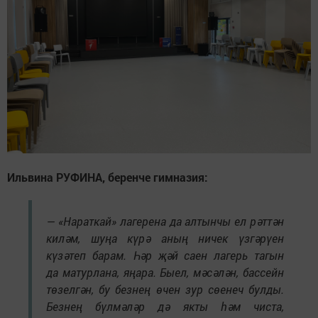
Ильвина РУФИНА, беренче гимназия:
— «Нараткай» лагерена да алтынчы ел рәттән
киләм, шуңа күрә аның ничек үзгәрүен
күзәтеп барам. Һәр җәй саен лагерь тагын
да матурлана, яңара. Быел, мәсәлән, бассейн
төзелгән, бу безнең өчен зур сөенеч булды.
Безнең бүлмәләр дә якты һәм чиста,