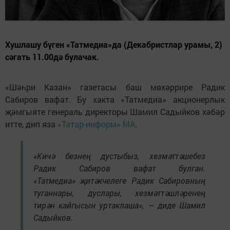
Хушлашу бүген «Татмедиа»да (Декабристлар урамы, 2)
сәгать 11.00дә булачак.
«Шәһри Казан» газетасы баш мөхәррире Радик
Сабиров вафат. Бу хакта «Татмедиа» акционерлык
җәмгыяте генераль директоры Шамил Садыйков хәбәр
итте, дип яза
«Татар-информ» МА
.
«Кичә безнең дустыбыз, хезмәттәшебез
Радик Сабиров вафат булган.
«Татмедиа» җитәкчелеге Радик Сабировның
туганнары, дуслары, хезмәттәшләренең
тирән кайгысын уртаклаша», — диде Шамил
Садыйков.