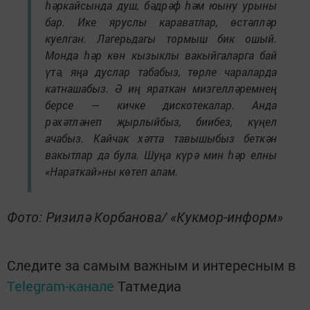
һәркайсында душ, бәдрәф һәм юыну урыны
бар. Ике яруслы караватлар, өстәлләр
куелган. Лагерьдагы тормыш бик ошый.
Монда һәр көн кызыклы вакыйгаларга бай
үтә, яңа дуслар табабыз, төрле чараларда
катнашабыз. Ә иң яраткан мизгелләремнең
берсе — кичке дискотекалар. Анда
рәхәтләнеп җырлыйбыз, биибез, күңел
ачабыз. Кайчак хәтта тавышыбыз беткән
вакытлар да була. Шуңа күрә мин һәр елны
«Нараткай»ны көтеп алам.
Фото: Ризилә Корбанова/ «Кукмор-информ»
Следите за самым важным и интересным в
Telegram-канале
Татмедиа