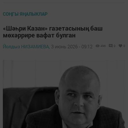
СОҢГЫ ЯҢАЛЫКЛАР
«Шәһри Казан» газетасының баш
мөхәррире вафат булган
Йолдыз НИЗАМИЕВА,
3 июнь 2026 - 09:12
496
0
0