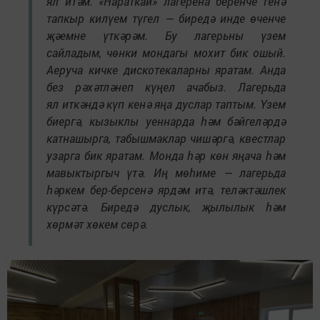
ял итәм. «Нараткай» лагерена беренче генә
тапкыр килүем түгел — биредә инде өченче
җәемне үткәрәм. Бу лагерьны үзем
сайладым, чөнки мондагы мохит бик ошый.
Аеруча кичке дискотекаларны яратам. Анда
без рәхәтләнеп күңел ачабыз. Лагерьда
ял иткәндә күп кенә яңа дуслар таптым. Үзем
биергә, кызыклы уеннарда һәм бәйгеләрдә
катнашырга, табышмаклар чишәргә, квестлар
узарга бик яратам. Монда һәр көн яңача һәм
мавыктыргыч үтә. Иң мөһиме — лагерьда
һәркем бер-берсенә ярдәм итә, теләктәшлек
күрсәтә. Биредә дуслык, җылылык һәм
хөрмәт хөкем сөрә.