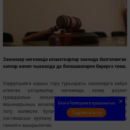
Законнар нигезендә хезмәткәрләр законда билгеләнгән
хәлләр килеп чыкканда да белешмәләрне бирергә тиеш.
Коррупциягә каршы тору турындагы законнарга кабул
ителгән үзгәрешләр нигезендә, хәзер дәүләт
гражданлык хезмәткәрләренең һәм аларның
Безгә Телеграмга кушылыгыз
якыннарының акчаларын һәм Мөлкәтен контрольдә
тоту өзлексез булачак һәм «Посейдон» дәүләт
Подписаться
системасын куллану аша реаль вакыт режимында
гамәлгә ашырылачак.