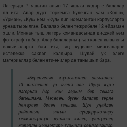
Лагерьда 7 яшьтән алып 17 яшькә кадәрге балалар
ял итә. Алар дүрт төркемгә бүленгән һәм «Кояш»,
«Урман», «Күк» һәм «Күл» дип исемләнгән корпусларга
урнаштырылган. Балалар белән тәҗрибәле 12 әйдаман
эшли. Моннан тыш, лагерь командасында ди-джей һәм
фотограф та бар. Алар балаларның һәр көнен кызыклы
вакыйгаларга бай итә, иң күңелле мизгелләрне
истәлеккә саклап калдыра. Шулай ук әлеге
материаллар белән әти-әниләр дә танышып бара.
— «Беренчеләр хәрәкәте»нең эшчәнлеге
13 юнәлешне үз эченә ала. Шуңа күрә
лагерьда һәр көн аерым бер темага
багышлана. Мәсәлән, бүген балалар төрле
һөнәрләр белән таныша. Шул уңайдан
районның янгын сүндерү-коткару
хезмәткәрләре кунакка килеп, үзләренең
җаваплы хезмәтләре турында сөйләячәкләр,