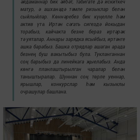
әйдаманнар бик әйбәт, табигате дә искиткеч
матур, ә ашханәдә тәмле ризыклар белән
сыйлыйлар. Көннәребез бик күңелле һәм
актив үтә. Иртән сәгать сигездә йокыдан
торабыз, кайчакта безне бераз иртәрәк
тә уяталар. Аннары зарядка ясыйбыз, иртәнге
ашка барабыз. Башка отрядлар ашаган арада
безнең буш вакытыбыз була. Тукланганнан
соң барыбыз да линейкага җыелабыз. Анда
көнгә планлаштырылган чаралар белән
таныштыралар. Шуннан соң төрле уеннар,
ярышлар, конкурслар һәм кызыклы
очрашулар башлана.