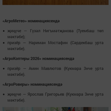
«АгроМетео» номинациясендә
җиңүче — Гүзәл Нигъмәтҗанова (Туембаш төп
мәктәбе);
призёр — Нариман Мостафин (Сәрдекбаш урта
мәктәбе).
«АгроКоптеры 2026» номинациясендә
призёр — Амин Мавлютов (Кукмара 3нче урта
мәктәбе).
«АгроРоверы» номинациясендә
җиңүче — Ярослав Григорьев (Кукмара 3нче урта
мәктәбе).