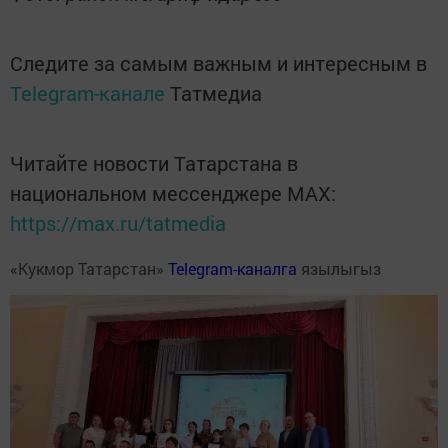
Следите за самым важным и интересным в
Telegram-канале
Татмедиа
Читайте новости Татарстана в
национальном мессенджере MАХ:
https://max.ru/tatmedia
«Кукмор Татарстан»
Telegram-каналга
язылыгыз