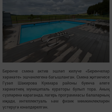
Беренче смена актив эшләп килүче «Беренчеләр
хәрәкәте» эшчәнлегенә багышланган. Смена җитәкчесе
Гүзәл Шакирова Кукмара районы буенча әлеге
хәрәкәтнең муниципаль кураторы булып тора. Аның
сүзләренә караганда, лагерь программасы балаларның
иҗади, интеллектуаль һәм физик мөмкинлекләрен
үстерүгә юнәлдерелгән.