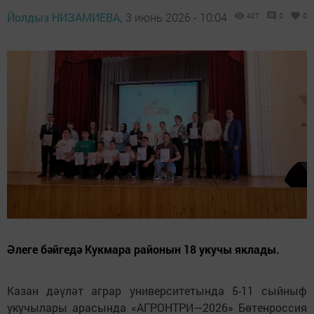
Йолдыз НИЗАМИЕВА,
3 июнь 2026 - 10:04
427
0
0
Әлеге бәйгедә Кукмара районын 18 укучы яклады.
Казан дәүләт аграр университетында 5-11 сыйныф
укучылары арасында «АГРОНТРИ—2026» Бөтенроссия