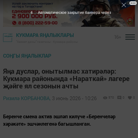
2
Автоматическое закрытие баннера через
КУКМАРА ЯҢАЛЫКЛАРЫ
16+
"Хезмәт даны" газетасы - Кукмара районы
СОҢГЫ ЯҢАЛЫКЛАР
Яңа дуслар, онытылмас хатирәләр:
Кукмара районында «Нараткай» лагере
җәйге ял сезонын ачты
Ризилә КОРБАНОВА,
3 июнь 2026 - 10:26
570
0
0
Беренче смена актив эшләп килүче «Беренчеләр
хәрәкәте» эшчәнлегенә багышланган.