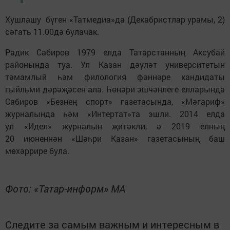
Хушлашу бүген «Татмедиа»да (Декабристлар урамы, 2)
сәгать 11.00дә булачак.
Радик Сабиров 1979 елда Татарстанның Аксубай
районында туа. Ул Казан дәүләт университетын
тәмамлый һәм филология фәннәре кандидаты
гыйльми дәрәҗәсен ала. Һөнәри эшчәнлеге елларында
Сабиров «Безнең спорт» газетасында, «Мәгариф»
журналында һәм «Интертат»та эшли. 2014 елда
ул «Идел» журналын җитәкли, ә 2019 елның
20 июненнән «Шәһри Казан» газетасының баш
мөхәррире була.
Фото: «Татар-информ» МА
Следите за самым важным и интересным в