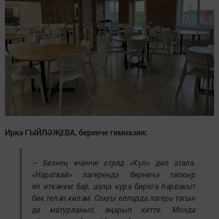
Иркә ГЫЙЛӘҖЕВА, беренче гимназия:
— Безнең өченче отряд «Күл» дип атала.
«Нараткай» лагеренда берничә тапкыр
ял иткәнем бар, шуңа күрә бирегә һәрвакыт
бик теләп киләм. Соңгы елларда лагерь тагын
да матурланып, яңарып китте. Монда