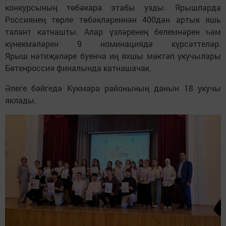
конкурсының төбәкара этабы узды. Ярышларда
Россиянең төрле төбәкләреннән 400дән артык яшь
талант катнашты. Алар үзләренең белемнәрен һәм
күнекмәләрен 9 номинациядә күрсәттеләр.
Ярыш нәтиҗәләре буенча иң яхшы мәктәп укучылары
Бөтенроссия финалында катнашачак.
Әлеге бәйгедә Кукмара районының данын 18 укучы
яклады.