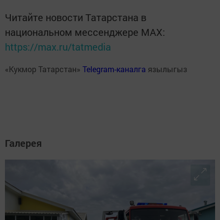
Читайте новости Татарстана в
национальном мессенджере MАХ:
https://max.ru/tatmedia
«Кукмор Татарстан»
Telegram-каналга
язылыгыз
Галерея