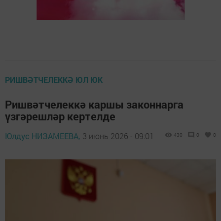
РИШВӘТЧЕЛЕККӘ ЮЛ ЮК
Ришвәтчелеккә каршы законнарга
үзгәрешләр кертелде
Юлдус НИЗАМЕЕВА,
3 июнь 2026 - 09:01
430
0
0