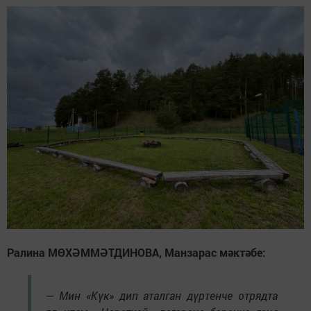
Ралина МӨХӘММӘТДИНОВА, Манзарас мәктәбе:
— Мин «Күк» дип аталган дүртенче отрядта