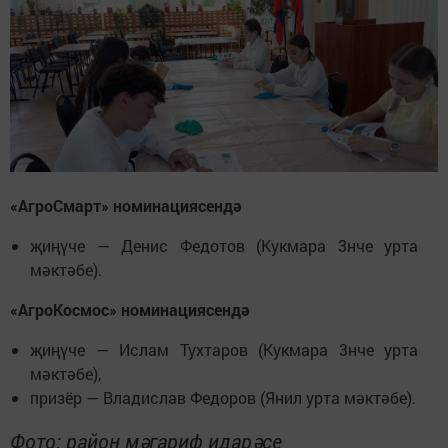
«АгроСмарт» номинациясендә
җиңүче — Денис Федотов (Кукмара 3нче урта
мәктәбе).
«АгроКосмос» номинациясендә
җиңүче — Ислам Тухтаров (Кукмара 3нче урта
мәктәбе),
призёр — Владислав Федоров (Янил урта мәктәбе).
Фото: район мәгариф идарәсе