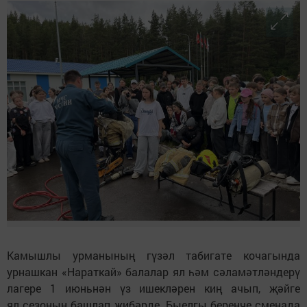
Камышлы урманының гүзәл табигате кочагында
урнашкан «Нараткай» балалар ял һәм сәламәтләндерү
лагере 1 июньнән үз ишекләрен киң ачып, җәйге
ял сезонын башлап җибәрде. Быелгы беренче сменада