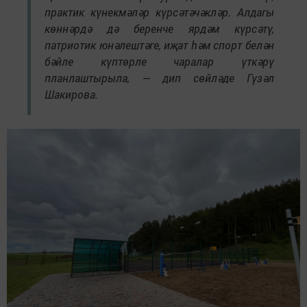
практик күнекмәләр күрсәтәчәкләр. Алдагы
көннәрдә дә беренче ярдәм күрсәтү,
патриотик юнәлештәге, иҗат һәм спорт белән
бәйле күптөрле чаралар үткәрү
планлаштырыла, — дип сөйләде Гүзәл
Шакирова.