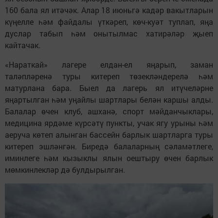
160 бала ял итәчәк. Алар 18 июньгә кадәр вакытларын
күңелле һәм файдалы үткәреп, көч-куәт туплап, яңа
дуслар табып һәм онытылмас хатирәләр җыеп
кайтачак.
«Нараткай» лагере елдан-ел яңарып, заман
таләпләренә туры китереп төзекләндерелә һәм
матурлана бара. Быел да лагерь ял итүчеләрне
яңартылган һәм уңайлы шартлары белән каршы алды.
Балалар өчен клуб, ашханә, спорт мәйданчыклары,
медицина ярдәме күрсәтү пункты, учак ягу урыны һәм
аеруча көтеп алынган бассейн барлык шартларга туры
китереп эшләнгән. Биредә балаларның сәламәтлеге,
иминлеге һәм кызыклы ялын оештыру өчен барлык
мөмкинлекләр дә булдырылган.