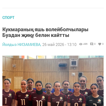
СПОРТ
Кукмараның яшь волейболчылары
Буадан җиңү белән кайтты
Йолдыз НИЗАМИЕВА,
26 май 2026 - 13:10
496
0
0