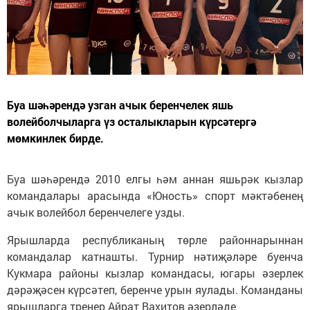
Буа шәһәрендә узган ачык беренчелек яшь
волейболчыларга үз осталыкларын күрсәтергә
мөмкинлек бирде.
Буа шәһәрендә 2010 елгы һәм аннан яшьрәк кызлар
командалары арасында «Юность» спорт мәктәбенең
ачык волейбол беренчелеге узды.
Ярышларда республиканың төрле районнарыннан
командалар катнашты. Турнир нәтиҗәләре буенча
Кукмара районы кызлар командасы, югары әзерлек
дәрәҗәсен күрсәтеп, беренче урын яулады. Команданы
ярышларга тренер Айрат Вахитов әзерләде