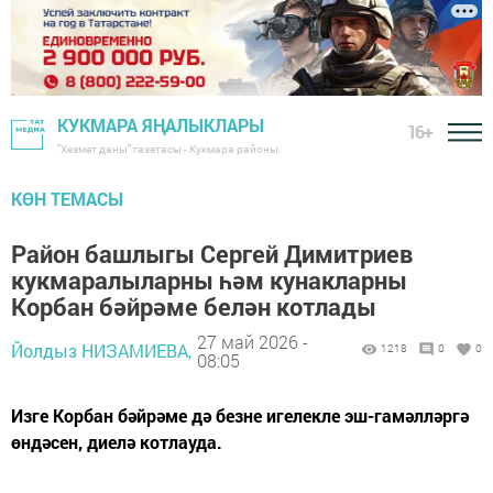
КУКМАРА ЯҢАЛЫКЛАРЫ
16+
"Хезмәт даны" газетасы - Кукмара районы
КӨН ТЕМАСЫ
Район башлыгы Сергей Димитриев
кукмаралыларны һәм кунакларны
Корбан бәйрәме белән котлады
27 май 2026 -
Йолдыз НИЗАМИЕВА,
1218
0
0
08:05
Изге Корбан бәйрәме дә безне игелекле эш-гамәлләргә
өндәсен, диелә котлауда.