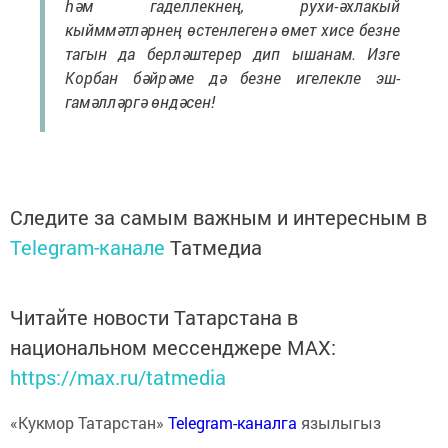
һәм гаделлекнең, рухи-әхлакый
кыйммәтләрнең өстенлегенә өмет хисе безне
тагын да берләштерер дип ышанам. Изге
Корбан бәйрәме дә безне игелекле эш-
гамәлләргә өндәсен!
Следите за самым важным и интересным в
Telegram-канале
Татмедиа
Читайте новости Татарстана в
национальном мессенджере MАХ:
https://max.ru/tatmedia
«Кукмор Татарстан»
Telegram-каналга
язылыгыз