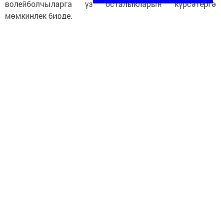
волейболчыларга үз осталыкларын күрсәтергә
мөмкинлек бирде.
Фото: «Зилант» спорт мәктәбе
Следите за самым важным и интересным в
Telegram-канале
Татмедиа
Читайте новости Татарстана в
национальном мессенджере MАХ:
https://max.ru/tatmedia
«Кукмор Татарстан»
Telegram-каналга
язылыгыз