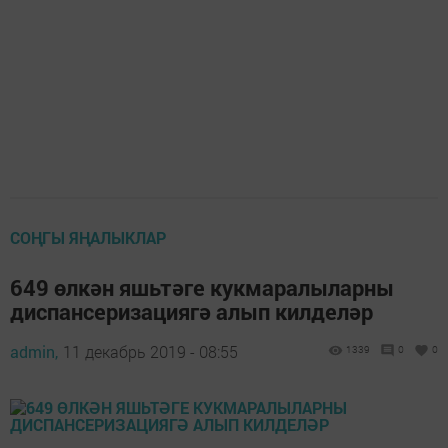
СОҢГЫ ЯҢАЛЫКЛАР
649 өлкән яшьтәге кукмаралыларны
диспансеризациягә алып килделәр
admin,
11 декабрь 2019 - 08:55
1339
0
0