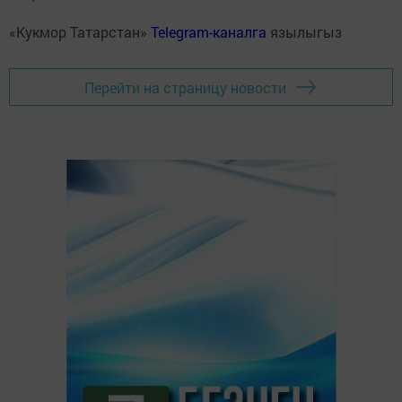
«Кукмор Татарстан»
Telegram-каналга
язылыгыз
Перейти на страницу новости