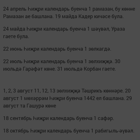
24 апрель Һиҗри календарь буенча 1 рамазан, бу көнне
Рамазан ае башлана. 19 майда Кадер кичәсе була.
24 майда Һиҗри календарь буенча 1 шәүвәл, Ураза
гаете була.
22 июнь Һиҗри календарь буенча 1 зөлкагдә.
22 июль Һиҗри календарь буенча 1 зөлхиҗҗә. 30
июльдә Гарәфәт көне. 31 июльдә Корбан гаете.
1, 2, 3 август 11, 12, 13 зөлхиҗҗә Тәшрикъ көннәре. 20
август 1 мөхәррәм Һиҗри буенча 1442 ел башлана. 29
август та Гашурә көне
18 сентябрь Һиҗри календарь буенча 1 сафәр.
18 октябрь Һиҗри календарь буенча 1 рабигыль-әүвәл.