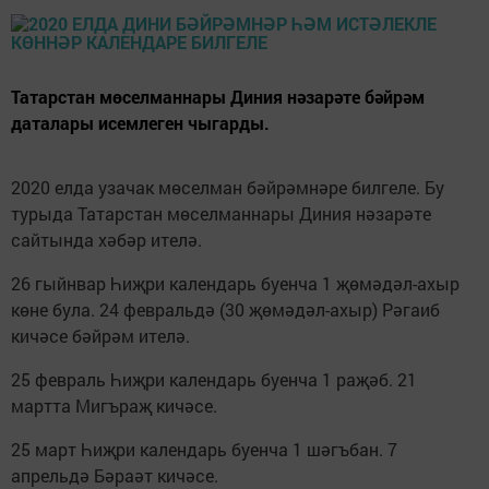
Татарстан мөселманнары Диния нәзарәте бәйрәм
даталары исемлеген чыгарды.
2020 елда узачак мөселман бәйрәмнәре билгеле. Бу
турыда Татарстан мөселманнары Диния нәзарәте
сайтында хәбәр ителә.
26 гыйнвар Һиҗри календарь буенча 1 җөмәдәл-ахыр
көне була. 24 февральдә (30 җөмәдәл-ахыр) Рәгаиб
кичәсе бәйрәм ителә.
25 февраль Һиҗри календарь буенча 1 раҗәб. 21
мартта Мигъраҗ кичәсе.
25 март Һиҗри календарь буенча 1 шәгъбан. 7
апрельдә Бәраәт кичәсе.