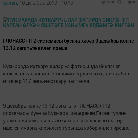
admin,
10 декабрь 2019 - 10:15
1300
0
0
ГЛОНАСС+112 системасы буенча хәбәр 9 декабрь көнне
13.12 сәгатьтә килеп ирешә
Кукмарада коткаручылар үз фатирында бикләнеп
калган өлкән яшьтәге ханымга ярдәм итте, дип хәбәр
иттеләр 117 янгын-коткару частенда.
9 декабрь көнне 13.12 сәгатьтә ГЛОНАСС+112
системасы буенча Кукмара шәһәренең Гафиятуллин
урамында өлкән яшьтәге хатын-кыз яшәгән фатир
ишеген ачарга кирәклеге турында хәбәр килеп ирешә.