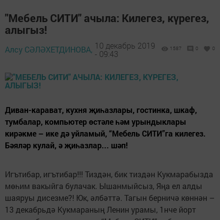
"Мебель СИТИ" ачыла: Килегез, күрегез,
алыгыз!
10 декабрь 2019
Алсу СӘЛӘХЕТДИНОВА,
1587
0
0
- 09:43
Диван-карават, кухня җиһазлары, гостинка, шкаф,
тумбалар, компьютер өстәле һәм урындыклары
кирәкме – ике дә уйламый, “Мебель СИТИ”га килегез.
Бәяләр кулай, ә җиһазлар... шәп!
Игътибар, игътибар!!! Тиздән, бик тиздән Кукмарабызда
мөһим вакыйга булачак. Ышанмыйсыз, Яңа ел алды
шаяруы дисезме?! Юк, әлбәттә. Тагын берничә көннән –
13 декабрьдә Кукмараның Ленин урамы, 1нче йорт