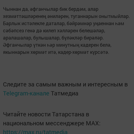
Чыннан да, әфганчылар бик бердәм, алар
хезмәттәшләренең әниләрен, туганнарын онытмыйлар.
Барлык истәлекле даталар, бәйрәмнәр уңаеннан һәм
сәбәпсез генә дә килеп хәлләрен белешәләр,
аралашалар, булышалар, бүләкләр бирәләр.
Әфганчылар үткән һәр минутның кадерен белә,
якыннарын хөрмәт итә, кадер-хөрмәт күрсәтә.
Следите за самым важным и интересным в
Telegram-канале
Татмедиа
Читайте новости Татарстана в
национальном мессенджере MАХ:
https://max.ru/tatmedia