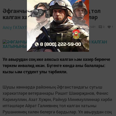
Әфганчылар хезмәттәшләренең тол
калган хатынының хәлен белделәр
10 декабрь 2019 -
Алсу ГАТАУЛЛИНА,
1431
0
1
14:06
Ул авырудан соң ике аяксыз калган һәм хәзер беренче
төркем инвалид икән. Бүгенге көндә аны балалары:
кызы һәм студент улы тәрбияли.
Шушы көннәрдә районның Әфганстандагы сугыш
хәрәкәтләре ветераннары Рәшит Шакирҗанов, Фәнис
Кәримуллин, Азат Хуҗин, Райнур Минемуллиннар хәрби
иптәшләре Айрат Галиевнең тол калган хатыны
Рушаниянең хәлен белергә бардылар. Ул авырудан соң