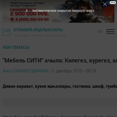
3
Автоматическое закрытие баннера через
КУКМАРА ЯҢАЛЫКЛАРЫ
16+
"Хезмәт даны" газетасы - Кукмара районы
КӨН ТЕМАСЫ
"Мебель СИТИ" ачыла: Килегез, күрегез, 
Алсу СӘЛӘХЕТДИНОВА,
11 декабрь 2019 - 09:29
Диван-карават, кухня җиһазлары, гостинка, шкаф, тумба