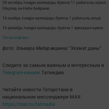
28 октябрь Һиҗри календарь буенча 11 рабигыль-әүвәл,
Мәүлид ән-Нәби бәйрәме.
16 ноябрь Һиҗри календарь буенча 1 рабигыль-ахыр
16 декабрь Һиҗри календарь буенча 1 җөмәдәл-әүвәл.
Татар-информ
фото: Эльвира Мөбарәкшина/ "Хезмәт даны"
Следите за самым важным и интересным в
Telegram-канале
Татмедиа
Читайте новости Татарстана в
национальном мессенджере MАХ:
https://max.ru/tatmedia