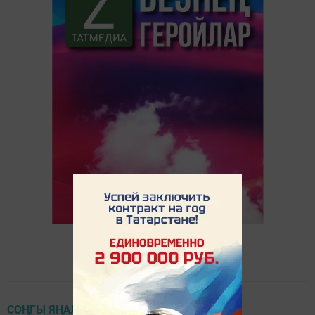
СОҢГЫ ЯҢАЛЫКЛАР