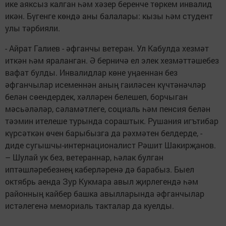
ике аяксыз калган һәм хәзер беренче төркем инвалид
икән. Бүгенге көндә аны балалары: кызы һәм студент
улы тәрбияли.
- Айрат Галиев - әфганчы ветеран. Ул Кабулда хезмәт
иткән һәм яраланган. Ә берничә ел элек хезмәттәшебез
вафат булды. Инвалидлар көне уңаеннан без
әфганчылар исеменнән аның гаиләсен күчтәнәчләр
белән сөендердек, хәлләрен белешеп, борчыган
мәсьәләләр, сәламәтлеге, социаль һәм пенсия белән
тәэмин ителеше турында сораштык. Рушания игътибар
күрсәткән өчен барыбызга да рәхмәтен белдерде, -
диде сугышчы-интернационалист Рәшит Шакирҗанов.
– Шулай ук без, ветераннар, һәлак булган
иптәшләребезнең каберләренә дә барабыз. Быел
октябрь аенда Зур Кукмара авыл җирлегендә һәм
районның кайбер башка авылларында әфганчылар
истәлегенә мемориаль такталар да куелды.