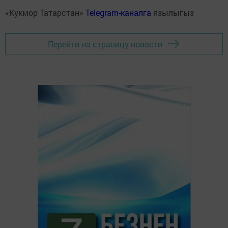
«Кукмор Татарстан»
Telegram-каналга
язылыгыз
Перейти на страницу новости