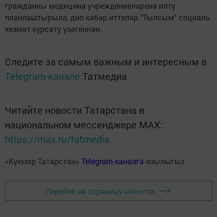
гражданны медицина учреждениеләренә илтү
планлаштырыла, дип хәбәр иттеләр “Тылсым” социаль
хезмәт күрсәтү үзәгеннән.
Следите за самым важным и интересным в
Telegram-канале
Татмедиа
Читайте новости Татарстана в
национальном мессенджере MАХ:
https://max.ru/tatmedia
«Кукмор Татарстан»
Telegram-каналга
язылыгыз
Перейти на страницу новости