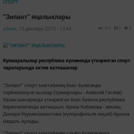
СПОРТ
“Зилант” яңалыклары
admin,
10 декабрь 2019 - 13:44
1572
0
0
Кукмаралылар республика күләмендә үткәрелгән спорт
чараларында актив катнашалар
“Зилант” спорт мәктәбенең бокс бүлегендә
тәрбияләнүче кызлар (тренерлары - Алексей Гоглев)
Казан шәһәрендә үткәрелгән бокс буенча республика
беренчелегендә катнашып, Арина Кибякова - көмеш,
Диләрә Нурмөхәммәтова (күппрофильле лицей) бронза
медаль яулады.
“Зилант” спорт мәктәбенең самбо бүлегегендә