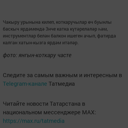
Чакыру урынына килеп, коткаручылар өч буынлы
баскыч ярдәмендә 3нче катка күтәреләләр һәм,
инструментлар белән балкон ишеген ачып, фатирда
калган хатын-кызга ярдәм итәләр.
фото: янгын-коткару часте
Следите за самым важным и интересным в
Telegram-канале
Татмедиа
Читайте новости Татарстана в
национальном мессенджере MАХ:
https://max.ru/tatmedia