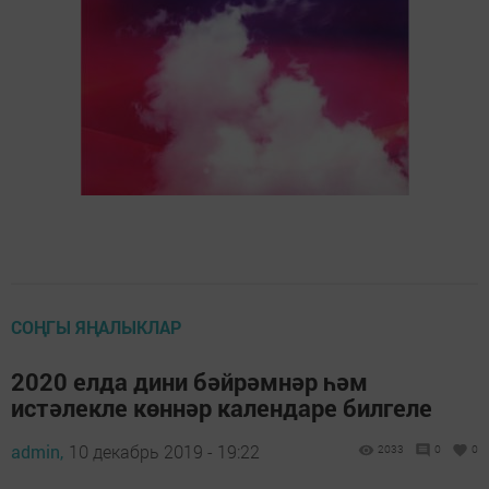
СОҢГЫ ЯҢАЛЫКЛАР
2020 елда дини бәйрәмнәр һәм
истәлекле көннәр календаре билгеле
admin,
10 декабрь 2019 - 19:22
2033
0
0