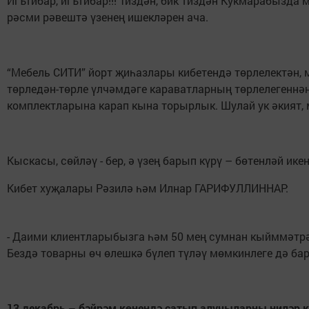
Игътибар, игътибар!!! Тиздән, бик тиздән Кукмарабызд
рәсми рәвештә үзенең ишекләрен ача.
“Мебель СИТИ” йорт җиһазлары кибетендә төрлелектән, 
төрледән-төрле үлчәмдәге караватларның төрлелегеннән
комплектларына карап кына торырлык. Шулай ук әкият
Кыскасы, сөйләү - бер, ә үзең барып күрү – бөтенләй ик
Кибет хуҗалары Рәзилә һәм Илнар ГАРИФУЛЛИННАР:
- Даими клиентларыбызга һәм 50 мең сумнан кыйммәтрә
Бездә товарны өч өлешкә бүлеп түләү мөмкинлеге дә ба
13 декабрь – бәйрәм көнендә сатып алучыларны ниләр к