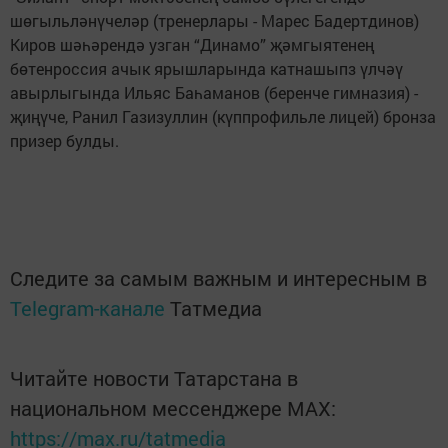
шөгыльләнүчеләр (тренерлары - Марес Бадертдинов)
Киров шәһәрендә узган “Динамо” җәмгыятенең
бөтенроссия ачык ярышларында катнашыпз үлчәү
авырлыгында Ильяс Баһаманов (беренче гимназия) -
җиңүче, Ранил Газизуллин (күппрофильле лицей) бронза
призер булды.
Следите за самым важным и интересным в
Telegram-канале
Татмедиа
Читайте новости Татарстана в
национальном мессенджере MАХ:
https://max.ru/tatmedia