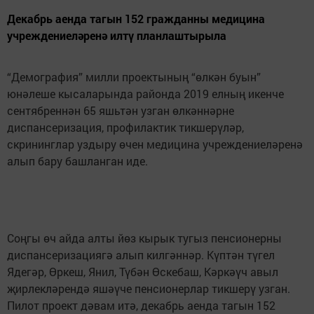
Декабрь аенда тагын 152 гражданны медицина
учреждениеләренә илтү планлаштырыла
“Демография” милли проектының “өлкән буын”
юнәлеше кысаларында районда 2019 елның икенче
сентябреннән 65 яшьтән узган өлкәннәрне
диспансеризация, профилактик тикшерүләр,
скрининглар уздыру өчен медицина учреждениеләренә
алып бару башланган иде.
Соңгы өч айда алты йөз кырык тугыз пенсионерны
диспансеризациягә алып килгәннәр. Күптән түгел
Ядегәр, Өркеш, Янил, Түбән Өскебаш, Кәркәүч авыл
җирлекләрендә яшәүче пенсионерлар тикшерү узган.
Пилот проект дәвам итә, декабрь аенда тагын 152