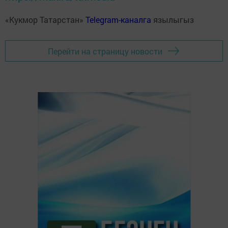
«Кукмор Татарстан»
Telegram-каналга
язылыгыз
Перейти на страницу новости