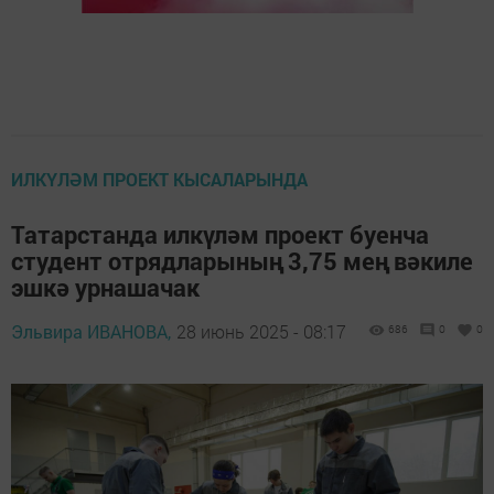
ИЛКҮЛӘМ ПРОЕКТ КЫСАЛАРЫНДА
Татарстанда илкүләм проект буенча
студент отрядларының 3,75 мең вәкиле
эшкә урнашачак
Эльвира ИВАНОВА,
28 июнь 2025 - 08:17
686
0
0