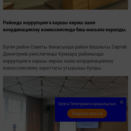
Районда коррупциягә каршы көрәш эшен
координацияләү комиссиясендә биш мәсьәлә каралды.
Бүген район Советы бинасында район башлыгы Сергей
Димитриев рәислегендә Кукмара районында
коррупциягә каршы көрәш эшен координацияләү
комиссиясенең чираттагы утырышы булды.
Безгә Телеграмга кушылыгыз
Подписаться