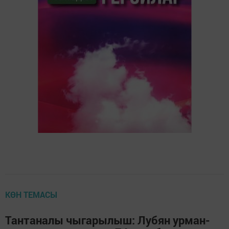
КӨН ТЕМАСЫ
Тантаналы чыгарылыш: Лубян урман-