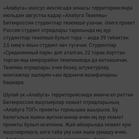
«Алабуга» махсус икътисади зонасы территориясендә
июльдән августка кадәр «Алабуга Төзелеш»
Бөтенроссия студентлар төзелеше узачак. Әлеге проект
Россия студент отрядлары тарихында иң зур
студентлар төзелеше булып тора – анда 39 төбәктән
2,5 меңгә якын студент көч түгәчәк. Студентлар
«Средиземный парк» дип аталган, 22 торак йорттан
торган яңа микрорайон төзелешендә дә катнашачак.
Төзелеш отрядлары эчке бизәү, штукатурлау,
монтажлау эшләрен һәм ярдәмче вазифаларны
башкара.
Шулай ук «Алабуга» территориясендә икенче ел рәттән
Бөтенроссия яшүсмерләр хезмәт отрядларының
«Алабуга ТОП» проекты тормышка ашырыла. Бу
балигълык яшенә җитмәгәннәр өчен иң зур хезмәт
проекты булып исәпләнә. Җәй айларында хезмәт кую
яшүсмерләргә, алга таба уку һәм эшкә урнашу өчен,