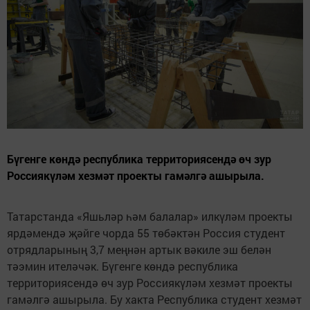
Бүгенге көндә республика территориясендә өч зур
Россиякүләм хезмәт проекты гамәлгә ашырыла.
Татарстанда «Яшьләр һәм балалар» илкүләм проекты
ярдәмендә җәйге чорда 55 төбәктән Россия студент
отрядларының 3,7 меңнән артык вәкиле эш белән
тәэмин ителәчәк. Бүгенге көндә республика
территориясендә өч зур Россиякүләм хезмәт проекты
гамәлгә ашырыла. Бу хакта Республика студент хезмәт