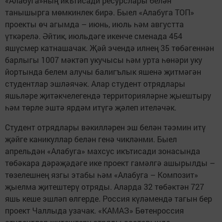
«Алабуга»ның икътисади ресурслары белән
танышырга мөмкинлек бирә. Быел «Алабуга ТОП»
проекты өч агымда – июнь, июль һәм августта
үткәрелә. Әйтик, июльдәге икенче сменада 454
яшүсмер катнашачак. Җәй эчендә илнең 35 төбәгеннән
барлыгы 1007 мәктәп укучысы һәм урта һөнәри уку
йортында белем алучы балигълык яшенә җитмәгән
студентлар эшләячәк. Алар студент отрядлары
яшьләре җитәкчелегендә территорияләрне җыештыру
һәм төрле эштә ярдәм итүгә җәлеп ителәчәк.
Студент отрядлары вәкилләрен эш белән тәэмин итү
җәйге каникуллар белән генә чикләнми. Быел
апрельдән «Алабуга» махсус икътисади зонасында
төбәкара дәрәҗәдәге ике проект гамәлгә ашырылды –
төзелешнең язгы этабы һәм «Алабуга – Композит»
җыелма җитештерү отряды. Аларда 32 төбәктән 727
яшь кеше эшләп өлгерде. Россия күләмендә тагын бер
проект Чаллыда узачак. «КАМАЗ» Бөтенроссия