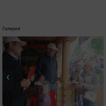
Галерея
❮
❯