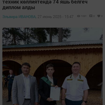
техник көллиятендә 74 яшь белгеч
диплом алды
Эльвира ИВАНОВА,
27 июнь 2025 - 15:47
1031
0
0