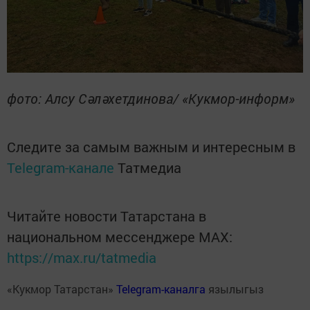
фото: Алсу Сәләхетдинова/ «Кукмор-информ»
Следите за самым важным и интересным в
Telegram-канале
Татмедиа
Читайте новости Татарстана в
национальном мессенджере MАХ:
https://max.ru/tatmedia
«Кукмор Татарстан»
Telegram-каналга
язылыгыз