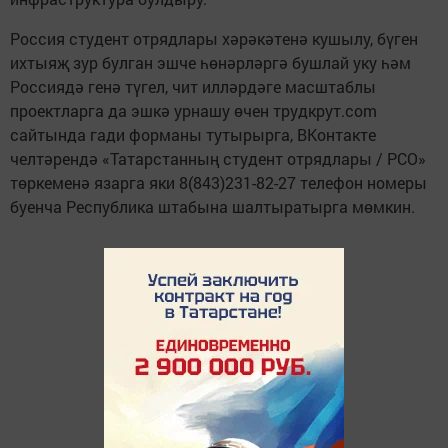
Россия студент отрядлары хәрәкәтенә кушылу, бүген
ихтыяҗ зур булган эшче һөнәрләргә бушлай уку һәм
Россиядә генә түгел, чит илләрдәге масштаблы
проектларга да эшкә урнашу өчен трудкрут.com
сайтында гади форманы тутырырга, ВКонтакте
челтәрендә «Татарстанның студент отрядлары / РСО»
төркеменә язарга яки 8(843)231-82-27 телефон номеры
буенча Республика штабына шалтыратырга мөмкин.