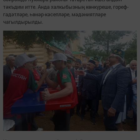
тәкъдим итте. Анда халкыбызның көнкүреше, гореф-
гадәтләре, һөнәр-кәсепләре, мәдәниятләре
чагылдырылды.