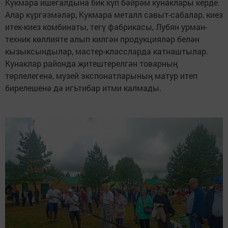
Кукмара ишегалдына бик күп бәйрәм кунаклары керде.
Алар күргәзмәләр, Кукмара металл савыт-сабалар, киез
итек-киез комбинаты, тегү фабрикасы, Лубян урман-
техник көллияте алып килгән продукцияләр белән
кызыксындылар, мастер-классларда катнаштылар.
Кунаклар районда җитештерелгән товарның
төрлелегенә, музей экспонатларының матур итеп
бирелешенә дә игътибар итми калмады.