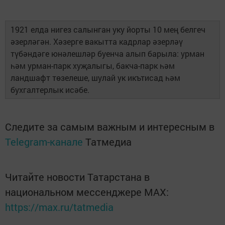
1921 елда нигез салынган уку йорты 10 мең белгеч
әзерләгән. Хәзерге вакытта кадрлар әзерләү
түбәндәге юнәлешләр буенча алып барыла: урман
һәм урман-парк хуҗалыгы, бакча-парк һәм
ландшафт төзелеше, шулай ук икътисад һәм
бухгалтерлык исәбе.
Следите за самым важным и интересным в
Telegram-канале
Татмедиа
Читайте новости Татарстана в
национальном мессенджере MАХ:
https://max.ru/tatmedia