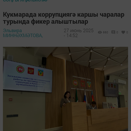
Кукмарада коррупциягә каршы чаралар
турында фикер алыштылар
Эльвира
27 июнь 2025
660
0
0
МИННӘХМӘТОВА,
- 14:52