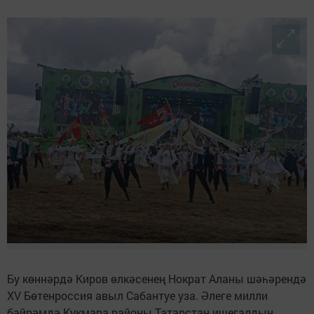
Бу көннәрдә Киров өлкәсенең Нократ Аланы шәһәрендә
XV Бөтенроссия авыл Сабантуе уза. Әлеге милли
бәйрәмдә Кукмара районы Татарстан ишегалдын