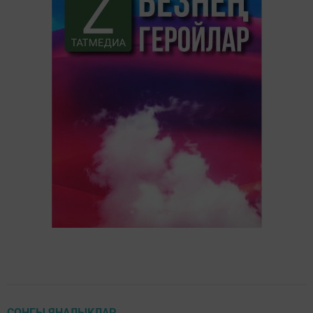
СОҢГЫ ЯҢАЛЫКЛАР