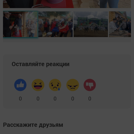
Оставляйте реакции
0
0
0
0
0
Расскажите друзьям