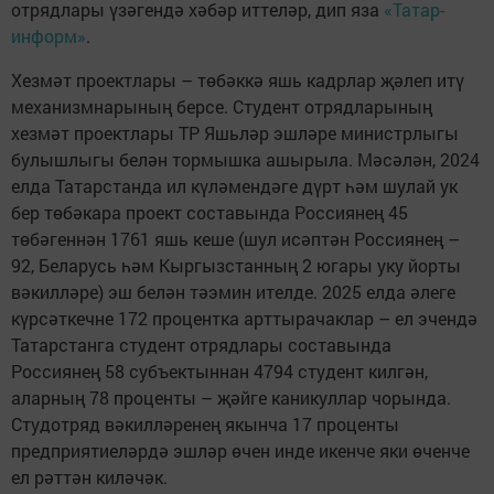
отрядлары үзәгендә хәбәр иттеләр, дип яза
«Татар-
информ»
.
Хезмәт проектлары – төбәккә яшь кадрлар җәлеп итү
механизмнарының берсе. Студент отрядларының
хезмәт проектлары ТР Яшьләр эшләре министрлыгы
булышлыгы белән тормышка ашырыла. Мәсәлән, 2024
елда Татарстанда ил күләмендәге дүрт һәм шулай ук
бер төбәкара проект составында Россиянең 45
төбәгеннән 1761 яшь кеше (шул исәптән Россиянең –
92, Беларусь һәм Кыргызстанның 2 югары уку йорты
вәкилләре) эш белән тәэмин ителде. 2025 елда әлеге
күрсәткечне 172 процентка арттырачаклар – ел эчендә
Татарстанга студент отрядлары составында
Россиянең 58 субъектыннан 4794 студент килгән,
аларның 78 проценты – җәйге каникуллар чорында.
Студотряд вәкилләренең якынча 17 проценты
предприятиеләрдә эшләр өчен инде икенче яки өченче
ел рәттән киләчәк.