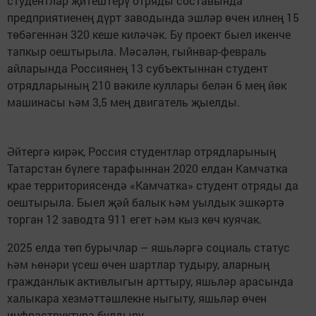
студентлар җитештерү отряды составында
предприятиенең дүрт заводында эшләр өчен илнең 15
төбәгеннән 320 кеше киләчәк. Бу проект быел икенче
тапкыр оештырыла. Мәсәлән, гыйнвар-февраль
айларында Россиянең 13 субъектыннан студент
отрядларының 210 вәкиле куллары белән 6 мең йөк
машинасы һәм 3,5 мең двигатель җыелды.
Әйтергә кирәк, Россия студентлар отрядларының
Татарстан бүлеге тарафыннан 2020 елдан Камчатка
крае территориясендә «Камчатка» студент отряды да
оештырыла. Быел җәй балык һәм уылдык эшкәртә
торган 12 заводта 911 егет һәм кыз көч куячак.
2025 елда төп бурычлар – яшьләргә социаль статус
һәм һөнәри үсеш өчен шартлар тудыру, аларның
гражданлык активлыгын арттыру, яшьләр арасында
халыкара хезмәттәшлекне ныгыту, яшьләр өчен
инфраструктура булдыру.