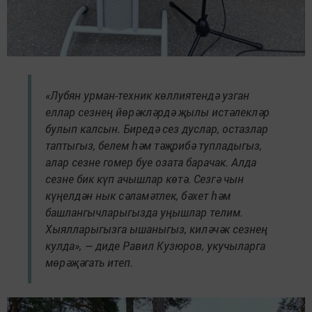
«Лубян урман-техник көллиятендә узган
еллар сезнең йөрәкләрдә җылы истәлекләр
булып калсын. Биредә сез дуслар, остазлар
таптыгыз, белем һәм тәҗрибә тупладыгыз,
алар сезне гомер буе озата барачак. Алда
сезне бик күп ачышлар көтә. Сезгә чын
күңелдән нык сәламәтлек, бәхет һәм
башлангычларыгызда уңышлар телим.
Хыялларыгызга ышаныгыз, киләчәк сезнең
кулда», — диде Равил Кузюров, укучыларга
мөрәҗәгать итеп.