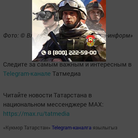
Фото: © Владимир Васильев / «Татар-информ»
Следите за самым важным и интересным в
Telegram-канале
Татмедиа
Читайте новости Татарстана в
национальном мессенджере MАХ:
https://max.ru/tatmedia
«Кукмор Татарстан»
Telegram-каналга
язылыгыз