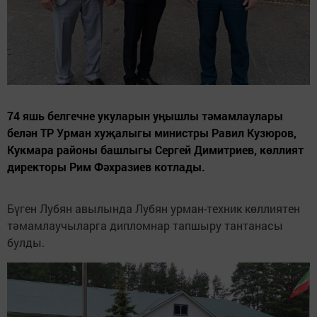
74 яшь белгечне укуларын уңышлы тәмамлаулары
белән ТР Урман хуҗалыгы министры Равил Кузюров,
Кукмара районы башлыгы Сергей Димитриев, көллият
директоры Рим Фәхразиев котлады.
Бүген Лубян авылында Лубян урман-техник көллиятен
тәмамлаучыларга дипломнар тапшыру тантанасы
булды.