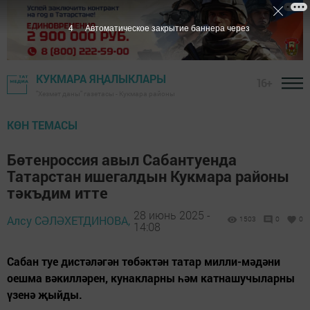
1
Автоматическое закрытие баннера через
КУКМАРА ЯҢАЛЫКЛАРЫ
16+
"Хезмәт даны" газетасы - Кукмара районы
КӨН ТЕМАСЫ
Бөтенроссия авыл Сабантуенда
Татарстан ишегалдын Кукмара районы
тәкъдим итте
28 июнь 2025 -
Алсу СӘЛӘХЕТДИНОВА,
1503
0
0
14:08
Сабан туе дистәләгән төбәктән татар милли-мәдәни
оешма вәкилләрен, кунакларны һәм катнашучыларны
үзенә җыйды.