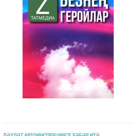
ДӘҮЛӘТ АВТОИНСПЕКЦИЯСЕ ХӘБӘР ИТӘ