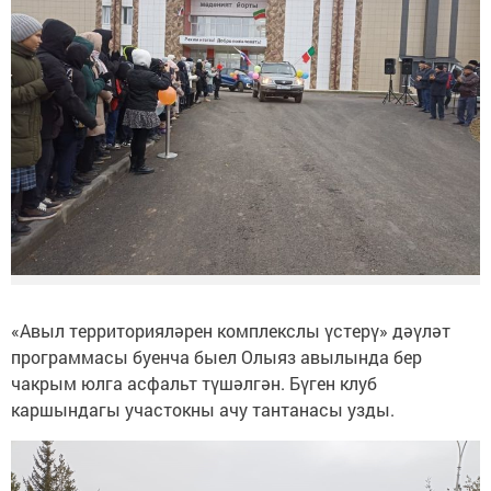
«Авыл территорияләрен комплекслы үстерү» дәүләт
программасы буенча быел Олыяз авылында бер
чакрым юлга асфальт түшәлгән. Бүген клуб
каршындагы участокны ачу тантанасы узды.