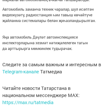
Автомобиль заманча техник чаралар, шул исәптән
видеокүзәтү, радиостанция һәм тавыш көчәйтүче
җайланма системалары белән җиһазландырылган.
Яңа автомобиль Дәүләт автоинспекциясе
инспекторларына хезмәт нәтиҗәлелеген тагын
да арттырырга мөмкинлек тудырачак.
Следите за самым важным и интересным в
Telegram-канале
Татмедиа
Читайте новости Татарстана в
национальном мессенджере MАХ:
https://max.ru/tatmedia