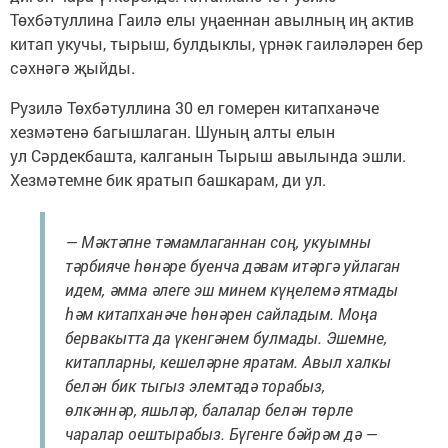
Төхбәтуллина Гаилә елы уңаеннан авылның иң актив
китап укучы, тырыш, булдыклы, үрнәк гаиләләрен бер
сәхнәгә җыйды.
Рузилә Төхбәтуллина 30 ел гомерен китапханәче
хезмәтенә багышлаган. Шуның алты елын
ул Сәрдекбашта, калганын Тырыш авылында эшли.
Хезмәтемне бик яратып башкарам, ди ул.
— Мәктәпне тәмамлаганнан соң, укуымны
тәрбияче һөнәре буенча дәвам итәргә уйлаган
идем, әмма әлеге эш минем күңелемә ятмады
һәм китапханәче һөнәрен сайладым. Моңа
бервакытта да үкенгәнем булмады. Эшемне,
китапларны, кешеләрне яратам. Авыл халкы
белән бик тыгыз элемтәдә торабыз,
өлкәннәр, яшьләр, балалар белән төрле
чаралар оештырабыз. Бүгенге бәйрәм дә —