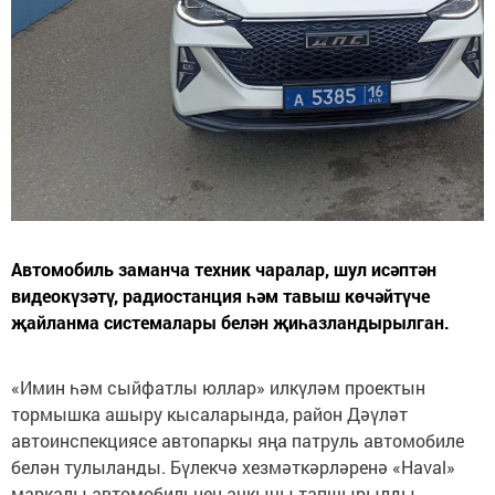
Автомобиль заманча техник чаралар, шул исәптән
видеокүзәтү, радиостанция һәм тавыш көчәйтүче
җайланма системалары белән җиһазландырылган.
«Имин һәм сыйфатлы юллар» илкүләм проектын
тормышка ашыру кысаларында, район Дәүләт
автоинспекциясе автопаркы яңа патруль автомобиле
белән тулыланды. Бүлекчә хезмәткәрләренә «Haval»
маркалы автомобильнең ачкычы тапшырылды.