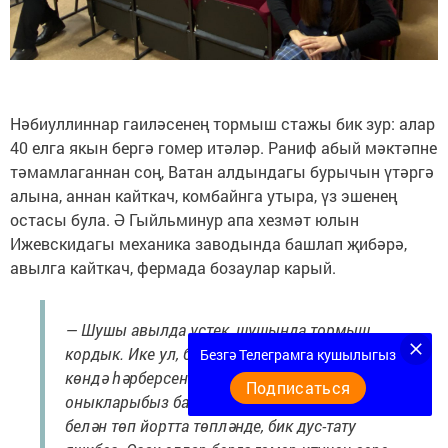
Нәбиуллиннар гаиләсенең тормыш стажы бик зур: алар
40 елга якын бергә гомер итәләр. Раниф абый мәктәпне
тәмамлаганнан соң, Ватан алдындагы бурычын үтәргә
алына, аннан кайткач, комбайнга утыра, үз эшенең
остасы була. Ә Гыйльминур апа хезмәт юлын
Ижевскидагы механика заводында башлап җибәрә,
авылга кайткач, фермада бозаулар карый.
— Шушы авылда үстек, шушында тормыш
кордык. Ике ул, бер кыз тәрбияләдек, бүгенге
Безгә Телеграмга кушылыгыз
көндә һәрберсенең үз тормышы,
Подписаться
оныкларыбыз бар. Кече улыбыз гаиләсе
белән төп йортта төпләнде, бик дус-тату