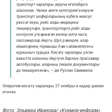
транспорт чаралары аеруча игътибарга
алыначак. Чөнки әлеге категориягә керүче
транспорт шоферларының күбесе махсус
рөхсәт язуы, рейс алды медицина
тикшерүләре, транспортларга рейс алды
контроле үткәрмәгән килеш юлга чыга,
пассажирлар йөртә. Шул рәвешле, алар
кешеләрнең тормышы һәм сәламәтлегенә
куркыныч тудыра. Кисәтү чаралары узган
вакытта халыкны йөртүче барлык прассажир
автобуслары, аларның тиешле документлары
да тикшереләчәк», — ди Руслан Саммиков.
Оператив-кисәтү чаралары 27 ноябрьгә кадәр дәвам
итәчәк.
Фото: Эльвира Иванова/ «Кукмор-информ»