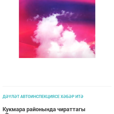
ДӘҮЛӘТ АВТОИНСПЕКЦИЯСЕ ХӘБӘР ИТӘ
Кукмара районында чираттагы