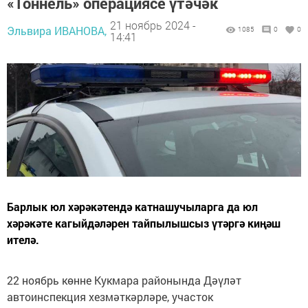
«Тоннель» операциясе үтәчәк
21 ноябрь 2024 -
Эльвира ИВАНОВА,
1085
0
0
14:41
Барлык юл хәрәкәтендә катнашучыларга да юл
хәрәкәте кагыйдәләрен тайпылышсыз үтәргә киңәш
ителә.
22 ноябрь көнне Кукмара районында Дәүләт
автоинспекция хезмәткәрләре, участок