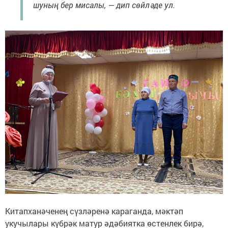
шуның бер мисалы, — дип сөйләде ул.
Китапханәченең сүзләренә караганда, мәктәп
укучылары күбрәк матур әдәбиятка өстенлек бирә,