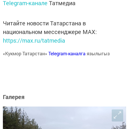
Telegram-канале
Татмедиа
Читайте новости Татарстана в
национальном мессенджере MАХ:
https://max.ru/tatmedia
«Кукмор Татарстан»
Telegram-каналга
язылыгыз
Галерея