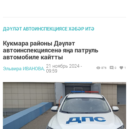
ДӘҮЛӘТ АВТОИНСПЕКЦИЯСЕ ХӘБӘР ИТӘ
Кукмара районы Дәүләт
автоинспекциясенә яңа патруль
автомобиле кайтты
21 ноябрь 2024 -
Эльвира ИВАНОВА,
876
0
1
09:59