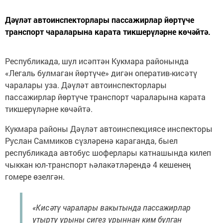
Дәүләт автоинспекторлары пассажирлар йөртүче
транспорт чараларына карата тикшерүләрне көчәйтә.
Республикада, шул исәптән Кукмара районында
«Легаль булмаган йөртүче» дигән оператив-кисәтү
чаралары уза. Дәүләт автоинспекторлары
пассажирлар йөртүче транспорт чараларына карата
тикшерүләрне көчәйтә.
Кукмара районы Дәүләт автоинспекциясе инспекторы
Руслан Саммиков сүзләренә караганда, быел
республикада автобус шоферлары катнашында килеп
чыккан юл-транспорт һәлакәтләрендә 4 кешенең
гомере өзелгән.
«Кисәтү чаралары вакытында пассажирлар
утырту урыны сигез урыннан ким булган