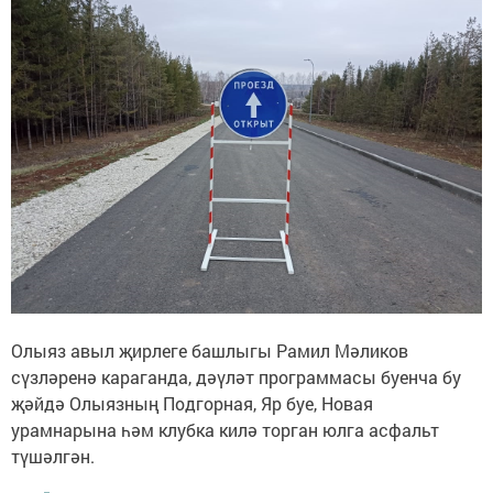
Олыяз авыл җирлеге башлыгы Рамил Мәликов
сүзләренә караганда, дәүләт программасы буенча бу
җәйдә Олыязның Подгорная, Яр буе, Новая
урамнарына һәм клубка килә торган юлга асфальт
түшәлгән.