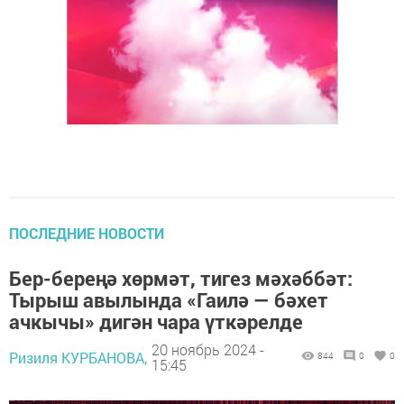
ПОСЛЕДНИЕ НОВОСТИ
Бер-береңә хөрмәт, тигез мәхәббәт:
Тырыш авылында «Гаилә — бәхет
ачкычы» дигән чара үткәрелде
20 ноябрь 2024 -
Ризиля КУРБАНОВА,
844
0
0
15:45