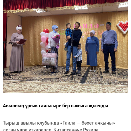
Авылның үрнәк гаиләләре бер сәхнәгә җыелды.
Тырыш авылы клубында «Гаилә — бәхет ачкычы»
дигән чара үткәрелде. Китапханәче Рузилә