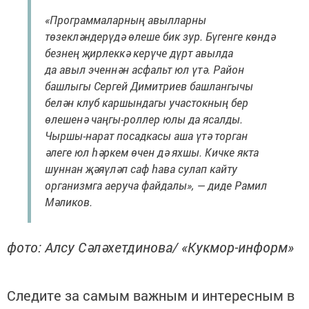
«Программаларның авылларны
төзекләндерүдә өлеше бик зур. Бүгенге көндә
безнең җирлеккә керүче дүрт авылда
да авыл эченнән асфальт юл үтә. Район
башлыгы Сергей Димитриев башлангычы
белән клуб каршындагы участокның бер
өлешенә чаңгы-роллер юлы да ясалды.
Чыршы-нарат посадкасы аша үтә торган
әлеге юл һәркем өчен дә яхшы. Кичке якта
шуннан җәяүләп саф һава сулап кайту
организмга аеруча файдалы», — диде Рамил
Мәликов.
фото: Алсу Сәләхетдинова/ «Кукмор-информ»
Следите за самым важным и интересным в