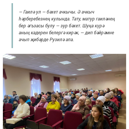
— Гаилә ул — бәхет ачкычы. Ә ачкыч
һәрберебезнең кулында. Тату, матур гаиләнең
бер әгъзасы булу — зур бәхет. Шуңа күрә
аның кадерен белергә кирәк, — дип бәйрәмне
ачып җибәрде Рузилә апа.