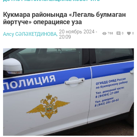
Кукмара районында «Легаль булмаган
йөртүче» операциясе уза
20 ноябрь 2024 -
Алсу СӘЛӘХЕТДИНОВА,
768
0
0
20:09