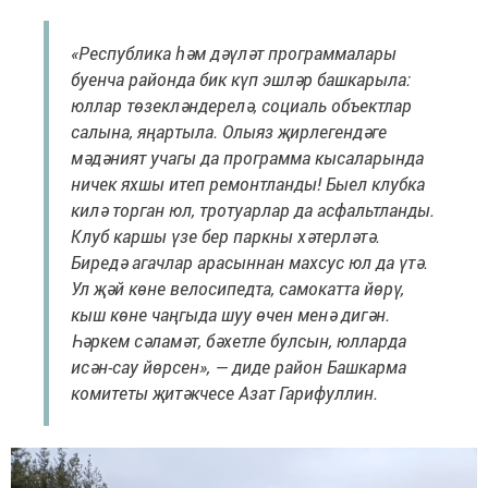
«Республика һәм дәүләт программалары
буенча районда бик күп эшләр башкарыла:
юллар төзекләндерелә, социаль объектлар
салына, яңартыла. Олыяз җирлегендәге
мәдәният учагы да программа кысаларында
ничек яхшы итеп ремонтланды! Быел клубка
килә торган юл, тротуарлар да асфальтланды.
Клуб каршы үзе бер паркны хәтерләтә.
Биредә агачлар арасыннан махсус юл да үтә.
Ул җәй көне велосипедта, самокатта йөрү,
кыш көне чаңгыда шуу өчен менә дигән.
Һәркем сәламәт, бәхетле булсын, юлларда
исән-сау йөрсен», — диде район Башкарма
комитеты җитәкчесе Азат Гарифуллин.