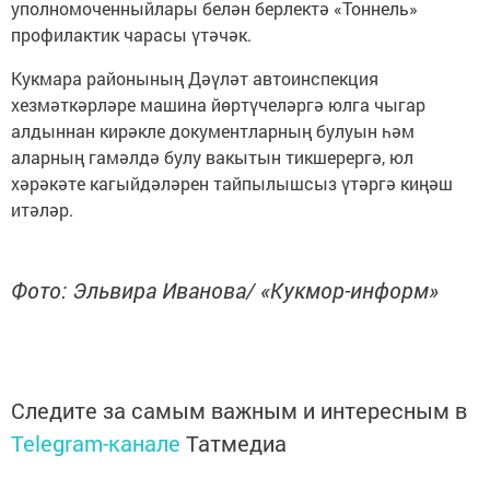
уполномоченныйлары белән берлектә «Тоннель»
профилактик чарасы үтәчәк.
Кукмара районының Дәүләт автоинспекция
хезмәткәрләре машина йөртүчеләргә юлга чыгар
алдыннан кирәкле документларның булуын һәм
аларның гамәлдә булу вакытын тикшерергә, юл
хәрәкәте кагыйдәләрен тайпылышсыз үтәргә киңәш
итәләр.
Фото: Эльвира Иванова/ «Кукмор-информ»
Следите за самым важным и интересным в
Telegram-канале
Татмедиа