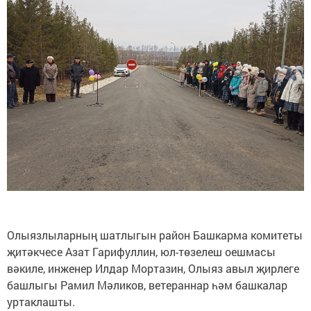
Олыязлыларның шатлыгын район Башкарма комитеты
җитәкчесе Азат Гарифуллин, юл-төзелеш оешмасы
вәкиле, инженер Илдар Мортазин, Олыяз авыл җирлеге
башлыгы Рамил Мәликов, ветераннар һәм башкалар
уртаклашты.