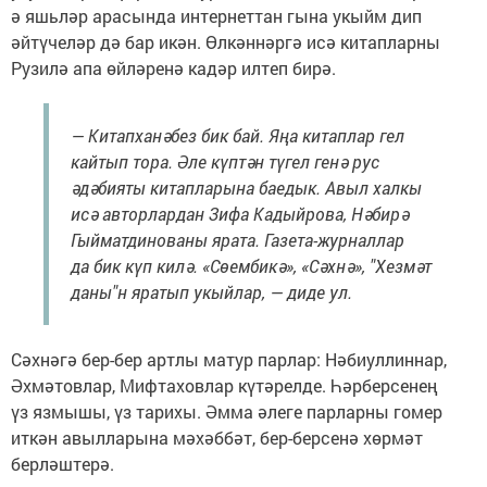
ә яшьләр арасында интернеттан гына укыйм дип
әйтүчеләр дә бар икән. Өлкәннәргә исә китапларны
Рузилә апа өйләренә кадәр илтеп бирә.
— Китапханәбез бик бай. Яңа китаплар гел
кайтып тора. Әле күптән түгел генә рус
әдәбияты китапларына баедык. Авыл халкы
исә авторлардан Зифа Кадыйрова, Нәбирә
Гыйматдинованы ярата. Газета-журналлар
да бик күп килә. «Сөембикә», «Сәхнә», "Хезмәт
даны"н яратып укыйлар, — диде ул.
Сәхнәгә бер-бер артлы матур парлар: Нәбиуллиннар,
Әхмәтовлар, Мифтаховлар күтәрелде. Һәрберсенең
үз язмышы, үз тарихы. Әмма әлеге парларны гомер
иткән авылларына мәхәббәт, бер-берсенә хөрмәт
берләштерә.