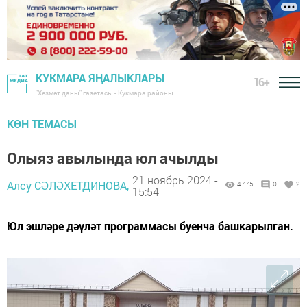
КУКМАРА ЯҢАЛЫКЛАРЫ
16+
"Хезмәт даны" газетасы - Кукмара районы
КӨН ТЕМАСЫ
Олыяз авылында юл ачылды
21 ноябрь 2024 -
Алсу СӘЛӘХЕТДИНОВА,
4775
0
2
15:54
Юл эшләре дәүләт программасы буенча башкарылган.