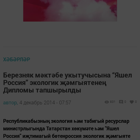
ХӘБӘРЛӘР
Березняк мәктәбе укытучысына “Яшел
Россия” экологик җәмгыятенең
Дипломы тапшырылды
автор,
4 декабрь 2014 - 07:57
831
0
0
Республикабызның экология һәм табигый ресурслар
министрлыгында Татарстан хөкүмәте һәм "Яшел
Россия" иҗтимагый бөтенроссия экологик җәмгыяте