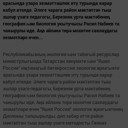
арасында үзара хезмәттәшлек итү турында карар
кабул ителде. Әлеге чарага район мәктәптән тыш
эшләр үзәге педагогы, Березняк урта мәктәбенең
география һәм биология укытучысы Расил Набиев та
чакырулы иде. Аңа әйләнә тирә мохитне саклаудагы
хезмәтләре өчен...
Республикабызның экология һәм табигый ресурслар
министрлыгында Татарстан хөкүмәте һәм "Яшел
Россия" иҗтимагый бөтенроссия экологик җәмгыяте
арасында үзара хезмәттәшлек итү турында карар
кабул ителде. Әлеге чарага район мәктәптән тыш
эшләр үзәге педагогы, Березняк урта мәктәбенең
география һәм биология укытучысы Расил Набиев та
чакырулы иде. Аңа әйләнә тирә мохитне саклаудагы
хезмәтләре өчен "Яшел Россия" экологик җәмгыятенең
Дипломы тапшырылды, дип хәбәр итте район
мәктәптән тыш эшләр үзәге методисты Гөлназ