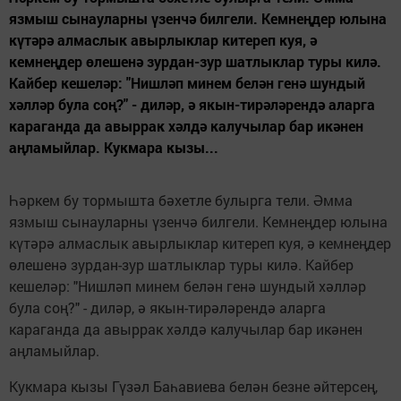
язмыш сынауларны үзенчә билгели. Кемнеңдер юлына
күтәрә алмаслык авырлыклар китереп куя, ә
кемнеңдер өлешенә зурдан-зур шатлыклар туры килә.
Кайбер кешеләр: "Нишләп минем белән генә шундый
хәлләр була соң?" - диләр, ә якын-тирәләрендә аларга
караганда да авыррак хәлдә калучылар бар икәнен
аңламыйлар. Кукмара кызы...
Һәркем бу тормышта бәхетле булырга тели. Әмма
язмыш сынауларны үзенчә билгели. Кемнеңдер юлына
күтәрә алмаслык авырлыклар китереп куя, ә кемнеңдер
өлешенә зурдан-зур шатлыклар туры килә. Кайбер
кешеләр: "Нишләп минем белән генә шундый хәлләр
була соң?" - диләр, ә якын-тирәләрендә аларга
караганда да авыррак хәлдә калучылар бар икәнен
аңламыйлар.
Кукмара кызы Гүзәл Баһавиева белән безне әйтерсең,