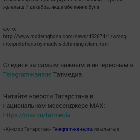
җыелыш 7 декабрь, якшәмбе көнне була.
фото:
http://www.modernghana.com/news/452874/1/wrong-
interpretations-by-maulvis-defaming-islam.html
Следите за самым важным и интересным в
Telegram-канале
Татмедиа
Читайте новости Татарстана в
национальном мессенджере MАХ:
https://max.ru/tatmedia
«Кукмор Татарстан»
Telegram-каналга
язылыгыз