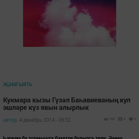
ҖӘМГЫЯТЬ
Кукмара кызы Гүзәл Баһавиеваның кул
эшләре күз явын алырлык
автор,
4 декабрь 2014 - 06:52
700
0
0
Һәркем бу тормышта бәхетле булырга тели. Әмма