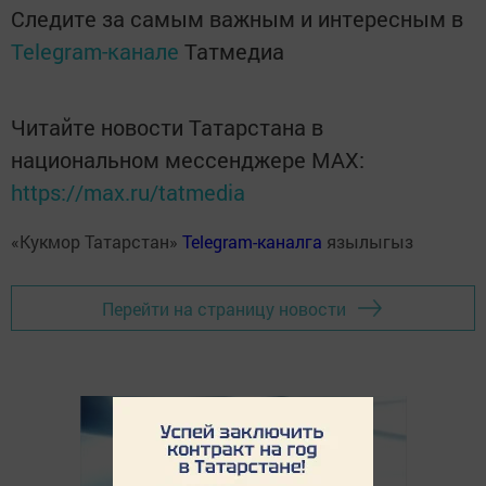
Следите за самым важным и интересным в
Telegram-канале
Татмедиа
Читайте новости Татарстана в
национальном мессенджере MАХ:
https://max.ru/tatmedia
«Кукмор Татарстан»
Telegram-каналга
язылыгыз
Перейти на страницу новости