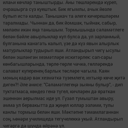
илаһи көчләр таныштырды. Аны төшләремдә күреп,
очрашырга сүз куештык. Бик ягымлы, ачык йөзле
булып истә калды. Танышкач та әлеге кичерешләрем
таралмады. Чыннан да, бик йомшак, тыйнак, сабыр,
мөлаем икән яңа танышым. Тормышында сәламәтлеге
белән бәйле авырлыклар күп булса да, ул зарланмый,
булганына канәгать калып, үзе дә күз явын алырлык
матурлыклар тудырып яши. Атландырып чигү ысулы
белән эшләнгән хезмәтләре искитәрлек: сап-сары
көнбагышларында, төрле-төрле чәчкә, гөлләрендә
салават күперенең барлык төсләре чагыла. Каян
моның кадәр вак хезмәткә түземлеге, ихтыяр көче җитә
диген?! Әле әнисе: "Сәламәтлегеңә зыяны булыр", - дип
туктатмаса, көндез генә түгел, кичләрен дә яраткан
эшеннән аерылмас иде ул. Гүзәл тумыштан авыру,
әмма ул бервакытта да җиңел юллар эзләми, тулы
канлы тормыш белән яши. Мәктәпне тәмамлаганнан
соң, һөнәри училищеда тегүчелеккә укый. Атландырып
чигәргә дә шунда өйрәнә ул.