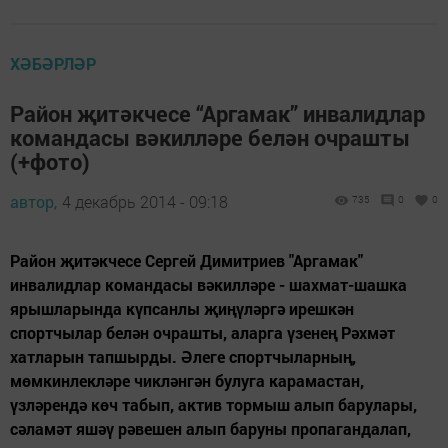
ХӘБӘРЛӘР
Район җитәкчесе “Аргамак” инвалидлар
командасы вәкилләре белән очрашты
(+фото)
автор,
4 декабрь 2014 - 09:18
735
0
0
Район җитәкчесе Сергей Димитриев "Аргамак"
инвалидлар командасы вәкилләре - шахмат-шашка
ярышларында күпсанлы җиңүләргә ирешкән
спортчылар белән очрашты, аларга үзенең Рәхмәт
хатларын тапшырды. Әлеге спортчыларның,
мөмкинлекләре чикләнгән булуга карамастан,
үзләрендә көч табып, актив тормыш алып барулары,
сәламәт яшәү рәвешен алып баруны пропагандалап,