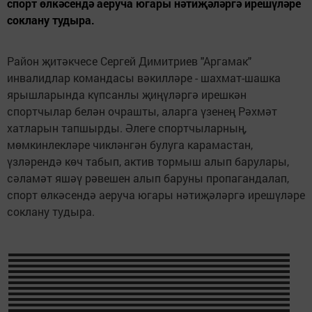
спорт өлкәсендә аеруча югары нәтиҗәләргә ирешүләре
соклану тудыра.
Район җитәкчесе Сергей Димитриев "Аргамак"
инвалидлар командасы вәкилләре - шахмат-шашка
ярышларында күпсанлы җиңүләргә ирешкән
спортчылар белән очрашты, аларга үзенең Рәхмәт
хатларын тапшырды. Әлеге спортчыларның,
мөмкинлекләре чикләнгән булуга карамастан,
үзләрендә көч табып, актив тормыш алып барулары,
сәламәт яшәү рәвешен алып баруны пропагандалап,
спорт өлкәсендә аеруча югары нәтиҗәләргә ирешүләре
соклану тудыра.