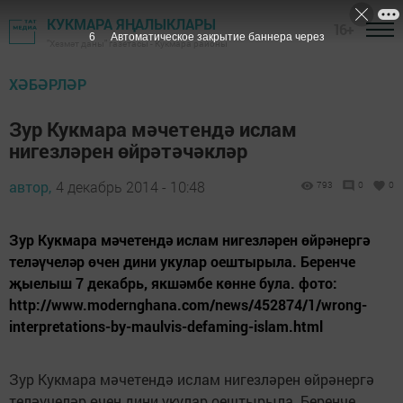
КУКМАРА ЯҢАЛЫКЛАРЫ
16+
5
Автоматическое закрытие баннера через
"Хезмәт даны" газетасы - Кукмара районы
ХӘБӘРЛӘР
Зур Кукмара мәчетендә ислам
нигезләрен өйрәтәчәкләр
автор,
4 декабрь 2014 - 10:48
793
0
0
Зур Кукмара мәчетендә ислам нигезләрен өйрәнергә
теләүчеләр өчен дини укулар оештырыла. Беренче
җыелыш 7 декабрь, якшәмбе көнне була. фото:
http://www.modernghana.com/news/452874/1/wrong-
interpretations-by-maulvis-defaming-islam.html
Зур Кукмара мәчетендә ислам нигезләрен өйрәнергә
теләүчеләр өчен дини укулар оештырыла. Беренче